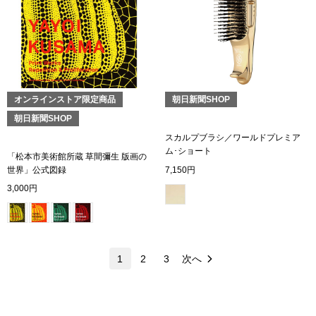
マフラー／スヌ
スカーフ／スト
手袋
オンラインストア限定商品
朝日新聞SHOP
朝日新聞SHOP
ベルト
スカルプブラシ／ワールドプレミア
ム･ショート
「松本市美術館所蔵 草間彌生 版画の
靴下
世界」公式図録
7,150円
3,000円
サングラス／メ
傘／日傘
1
2
3
次へ
その他