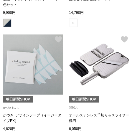
帽子
キッズ
色セット
9,900円
14,790円
ネクタイ
芸品
マフラー／スヌ
スカーフ／スト
手袋
ベルト
靴下
朝日新聞SHOP
朝日新聞SHOP
かづきれいこ
関孫六
サングラス／メ
かづき･デザインテープ（イージータ
オールステンレス千切り＆スライサー
イプEX）
極刃
傘／日傘
4,620円
6,050円