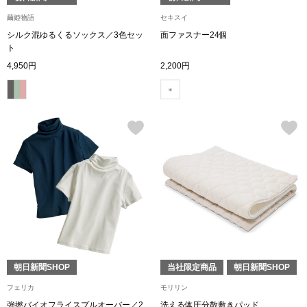
その他
繭姫物語
セキスイ
特集
シルク混ゆるくるソックス／3色セッ
面ファスナー24個
ト
ウオッチ／ア
4,950円
2,200円
ホビー
すべて見る
ウオッチ
ネックレス
ック
ブレスレット
その他
･テーブルウェア
朝日新聞SHOP
当社限定商品
朝日新聞SHOP
ファッション
フェリカ
モリリン
強撚バイオフライスプルオーバー／2
洗える体圧分散敷きパッド