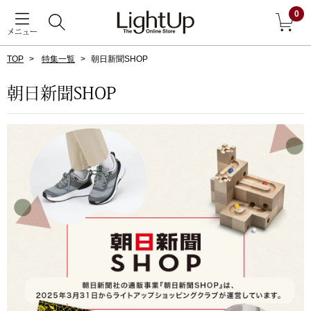
0
メニュー
TOP
特集一覧
朝日新聞SHOP
戻る
朝日新聞SHOP
アウター
すべて見る
ジャケット
コート
ブルゾン
アンダーウェア
その他