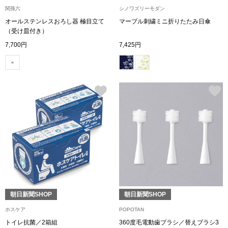
関孫六
シノワズリーモダン
その他
オールステンレスおろし器 極目立て
マーブル刺繍ミニ折りたたみ日傘
（受け皿付き）
7,700円
7,425円
ルーム･アン
ルームウェア／
アンダーウェア
その他
バッグ
朝日新聞SHOP
朝日新聞SHOP
ホスケア
POPOTAN
トートバッグ
トイレ抗菌／2箱組
360度毛電動歯ブラシ／替えブラシ3