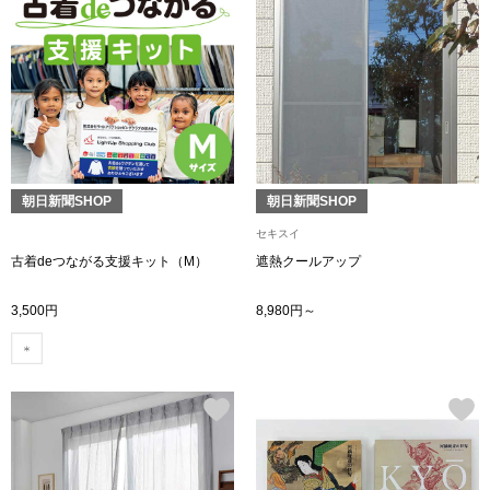
ボトムス
パンツ／スラッ
ショート･クロ
朝日新聞SHOP
朝日新聞SHOP
デニム
セキスイ
その他
古着deつながる支援キット（M）
遮熱クールアップ
3,500円
8,980円～
ルーム･アン
ルームウェア／
BOGARD 最新号はこちら
アンダーウェア