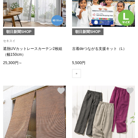
アンダーウェア
リュック･バッ
ボストンバッグ
朝日新聞SHOP
朝日新聞SHOP
セキスイ
スーツケース／
遮熱UVカットレースカーテン2枚組
古着deつながる支援キット（L）
（幅150cm）
25,300円～
5,500円
物
その他
／アクセサリー
シューズ
ョン雑貨
スリップオン
レースアップ