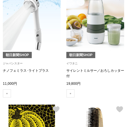
ネックレス
ブレスレット
リング
イヤリング／ピ
朝日新聞SHOP
朝日新聞SHOP
ブローチ
ジャパンスター
イワタニ
ナノフェミラス･ライトプラス
サイレントミルサー／おろしカッター
付
その他
11,000円
19,800円
ファッション
帽子