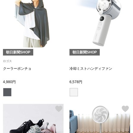
【特集】HELL
おすすめカタ
Salon de GRANDGRIS
BOGARD August
朝日新聞SHOP
朝日新聞SHOP
ブランド
BOGARD July 2
ロゴス
クーラーポンチョ
冷却ミストハンディファン
特集
RUGLOG 2026 
4,980円
6,578円
すべて見る
アウター
ジャケット
ビール／酒
コート