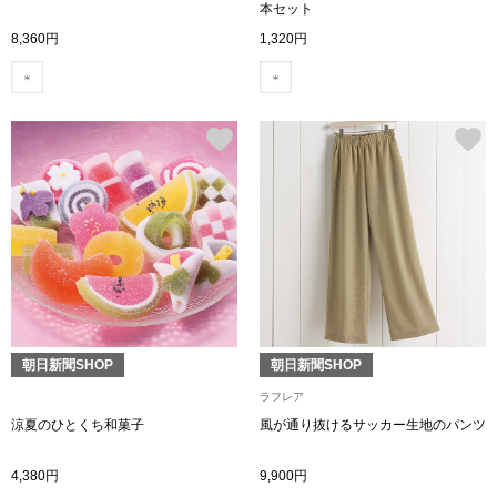
本セット
ハンドバッグ
8,360円
1,320円
ショルダーバッ
クラッチバッグ
ボディバッグ
リュック･バッ
ボストンバッグ
朝日新聞SHOP
朝日新聞SHOP
スーツケース／
ラフレア
涼夏のひとくち和菓子
風が通り抜けるサッカー生地のパンツ
その他
4,380円
9,900円