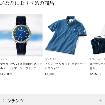
あなたにおすすめの商品
和装
着物／浴衣
和装小物
その他
セイコー
カンタベリー
トラベルパート
その他
マウリッツハイス美術館公認フェ
インディゴソリッド･半袖ラガー
旅に役立つ
ルメールオマージュウオッチ
ポロシャツ
色セット
54,780円
13,200円
12,650円
おすすめブラ
リネアフレスコ
コンテンツ