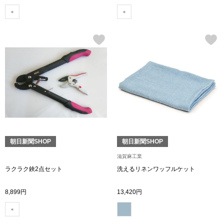
〈セイコー〉マウリッツハイス美術館公認フェ
その他
ルメールオマージュウオッチ
ブランド
和装
特集
和装小物
その他
ティ
すべて見る
朝日新聞SHOP
朝日新聞SHOP
ケア
その他
滋賀麻工業
ラクラク鋏2点セット
洗えるリネンワッフルケット
ア
8,899円
13,420円
おすすめブラ