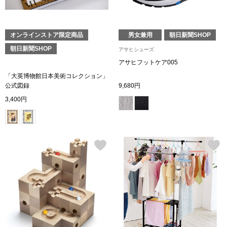
トレーナー／パ
セーター
【特集】食彩倶楽部
オンラインストア限定商品
男女兼用
朝日新聞SHOP
朝日新聞SHOP
アサヒシューズ
カーディガン／
ブランド
アサヒフットケア005
「大英博物館日本美術コレクション」
公式図録
9,680円
ベスト
特集
3,400円
スーツ
その他
ワンピース／
ワンピース