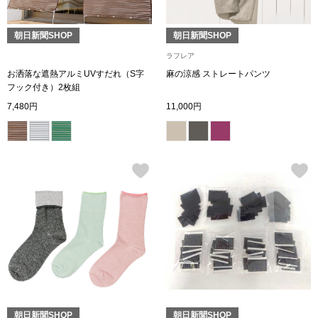
スニーカー
朝日新聞SHOP
朝日新聞SHOP
ブーツ
ラフレア
お洒落な遮熱アルミUVすだれ（S字
麻の涼感 ストレートパンツ
サンダル
フック付き）2枚組
7,480円
11,000円
その他
財布／小物
財布／コインケ
革小物
Miss Kyouko／ミスキョウコ
ポーチ
ブランド
朝日新聞SHOP
朝日新聞SHOP