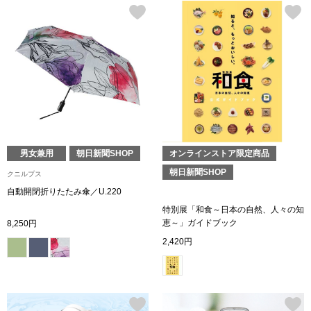
財布／小物
財布／コインケ
革小物
ポーチ
男女兼用
朝日新聞SHOP
オンラインストア限定商品
朝日新聞SHOP
クニルプス
その他
自動開閉折りたたみ傘／U.220
特別展「和食～日本の自然、人々の知
恵～」ガイドブック
8,250円
ウオッチ／ア
2,420円
ウオッチ