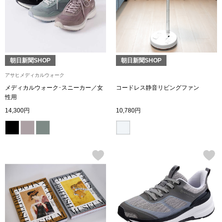
ブルゾン
その他
朝日新聞SHOP
朝日新聞SHOP
アサヒメディカルウォーク
メディカルウォーク･スニーカー／女
コードレス静音リビングファン
トップス
性用
14,300円
10,780円
Tシャツ／カッ
ポロシャツ
シャツ／ブラウ
タンクトップ／