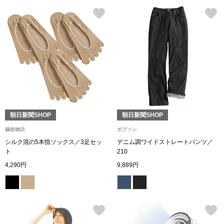
ザ･ノース･フ
ップ
ヘリーハンセン
ンス
カンタベリー
金谷製靴
ヘンリーコット
朝日新聞SHOP
朝日新聞SHOP
繭姫物語
ボブソン
シルク混の5本指ソックス／3足セッ
デニム調ワイドストレートパンツ／
おすすめ特集
ト
210
4,290円
9,889円
【特集】Trave
【特集】cante