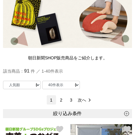
トップス
Tシャツ／カッ
物
ポロシャツ
／アクセサリー
シャツ
朝日新聞SHOP販売商品をご紹介します。
ョン雑貨
トレーナー／パ
91
該当商品：
件 ／ 1-40件表示
セーター／カー
1
2
3
次へ
ベスト
絞り込み条件
その他