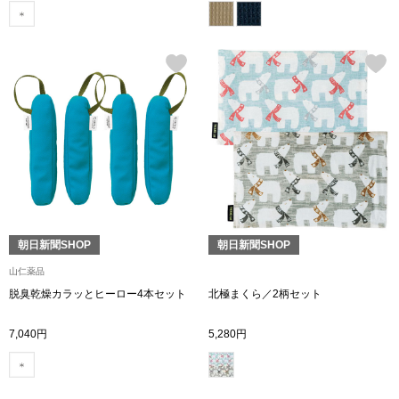
シューズ
スリップオン
レースアップ
パンプス
スニーカー
朝日新聞SHOP
朝日新聞SHOP
ブーツ
山仁薬品
脱臭乾燥カラッとヒーロー4本セット
北極まくら／2柄セット
サンダル
7,040円
5,280円
その他