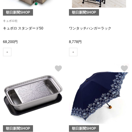
シャツワンピー
朝日新聞SHOP
朝日新聞SHOP
キュボロ社
チュニック
キュボロ スタンダード50
ワンタッチハンガーラック
68,200円
8,778円
ボトムス
スカート
パンツ／スラッ
ワイド･ガウチ
レギンス／スパ
ショート･クロ
朝日新聞SHOP
朝日新聞SHOP