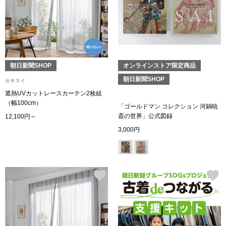
ブランド
その他
特集
バッグ
朝日新聞SHOP
オンラインストア限定商品
カタログ
朝日新聞SHOP
セキスイ
トートバッグ
遮熱UVカットレースカーテン2枚組
（幅100cm）
「ゴールドマン コレクション 河鍋暁
ス
すべて見る
ハンドバッグ
斎の世界」公式図録
12,100円～
3,000円
ショルダーバッ
ブリーフケース
ス／チュニック
クラッチバッグ
ボディバッグ