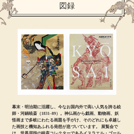
ザ･ノース･フ
ップ
図録
ヘリーハンセン
ンス
カンタベリー
金谷製靴
ヘンリーコット
おすすめ特集
【特集】Trave
幕末・明治期に活躍し、今なお国内外で高い人気を誇る絵
師・河鍋暁斎（1831–89）。神仏画から戯画、動物画、妖
怪画まで多岐にわたる画題を手がけ、そのどれにも卓越し
【特集】cante
た画技と機知あふれる発想が息づいています。 展覧会で
は、世界屈指の暁斎コレクターであるイスラエル・ゴール