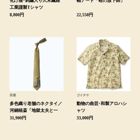
化け猫･刺繍入り久米繊維
軸アート「蛙の放下師」
トレーナー／パ
工業謹製Tシャツ
8,800円
22,550円
セーター
【特集】食彩倶楽部
カーディガン／
ブランド
ベスト
特集
スーツ
その他
田屋
ゴイチヤ
多色織り老舗のネクタイ／
動物の曲芸･和製アロハシ
河鍋暁斎「地獄太夫と一
ャツ
ワンピース／
休」より
31,900円
33,000円
ワンピース