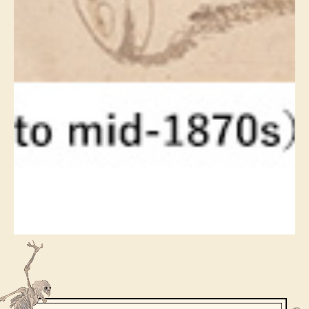
〈セイコー〉マウリッツハイス美術館公認フェ
その他
ルメールオマージュウオッチ
ブランド
和装
特集
和装小物
その他
ティ
すべて見る
ケア
その他
ア
おすすめブラ