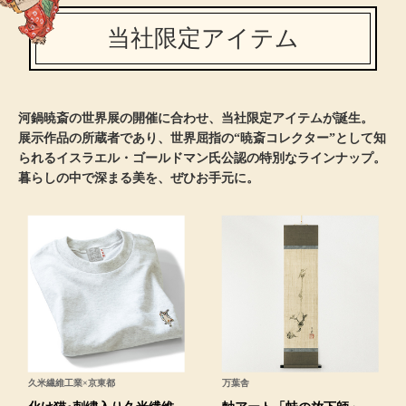
当社限定アイテム
ブルゾン
その他
河鍋暁斎の世界展の開催に合わせ、当社限定アイテムが誕生。
展示作品の所蔵者であり、世界屈指の“暁斎コレクター”として知
られるイスラエル・ゴールドマン氏公認の特別なラインナップ。
トップス
暮らしの中で深まる美を、ぜひお手元に。
Tシャツ／カッ
ポロシャツ
シャツ／ブラウ
タンクトップ／
久米繊維工業×京東都
万葉舎