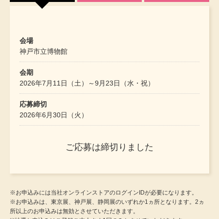
アンダーウェア
リュック･バッ
会場
ボストンバッグ
神戸市立博物館
会期
スーツケース／
2026年7月11日（土）～9月23日（水・祝）
物
その他
応募締切
2026年6月30日（火）
／アクセサリー
シューズ
ご応募は締切りました
ョン雑貨
スリップオン
会場
会場
※お申込みには当社オンラインストアのログインIDが必要になります。
静岡県立美術館
サントリー美術館
レースアップ
※お申込みは、東京展、神戸展、静岡展のいずれか1ヵ所となります。2ヵ
所以上のお申込みは無効とさせていただきます。
会期
会期