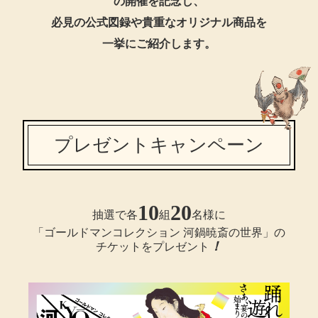
の開催を記念し、
ボトムス
必見の公式図録や貴重なオリジナル商品を
一挙にご紹介します。
パンツ／スラッ
ショート･クロ
デニム
プレゼントキャンペーン
その他
10
20
抽選で各
組
名様に
ルーム･アン
「ゴールドマンコレクション 河鍋暁斎の世界」の
！
チケットをプレゼント
ルームウェア／
BOGARD 最新号はこちら
アンダーウェア