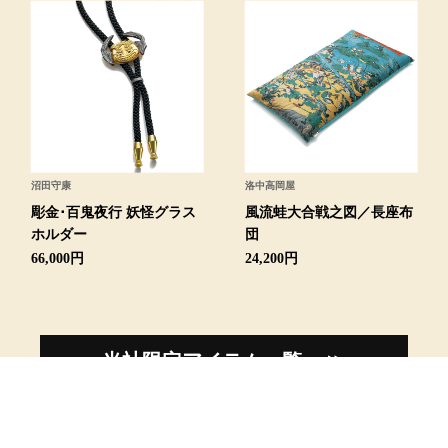
シャツワンピー
チュニック
ボトムス
沼田守康
洛中高岡屋
スカート
彫金･百鬼夜行 妖怪グラス
風流蛙大合戦之図／長座布
ホルダー
団
66,000円
24,200円
パンツ／スラッ
ワイド･ガウチ
当社限定アイテム一覧へ ≫
レギンス／スパ
ショート･クロ