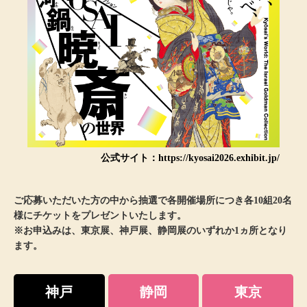
ブランド
その他
特集
バッグ
カタログ
トートバッグ
ス
すべて見る
ハンドバッグ
公式サイト：https://kyosai2026.exhibit.jp/
ショルダーバッ
ご応募いただいた方の中から抽選で各開催場所につき各10組20名
様にチケットをプレゼントいたします。
ブリーフケース
※お申込みは、東京展、神戸展、静岡展のいずれか1ヵ所となり
ます。
ス／チュニック
クラッチバッグ
神戸
静岡
東京
ボディバッグ