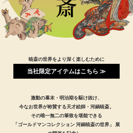
トップス
Tシャツ／カッ
物
ポロシャツ
／アクセサリー
シャツ
ョン雑貨
暁斎の世界をより深く楽しむために
トレーナー／パ
当社限定アイテムはこちら ≫
セーター／カー
激動の幕末・明治期を駆け抜け、
ベスト
今なお世界が称賛する天才絵師・河鍋暁斎。
その唯一無二の筆致を堪能できる
その他
「ゴールドマンコレクション 河鍋暁斎の世界」 展