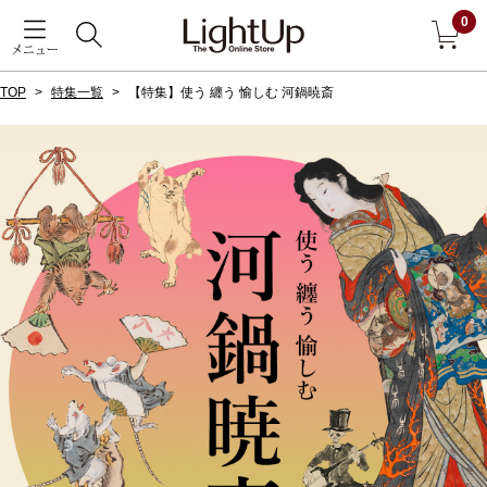
0
メニュー
TOP
特集一覧
【特集】使う 纏う 愉しむ 河鍋暁斎
戻る
アウター
すべて見る
ジャケット
コート
ブルゾン
アンダーウェア
その他