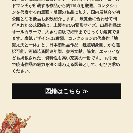
【特集】HELL
ドマン氏が所蔵する作品から約110点を厳選。コレクショ
ンを代表する肉筆画・版画の名品に加え、国内展覧会で初
公開となる優品も多数紹介します。 展覧会に合わせて刊
行された公式図録は、上製本のA4変形サイズ。出品作品は
おすすめカタ
オールカラーで、大きな図版で細部までじっくり鑑賞でき
ます。表紙デザインは2種類、コレクションの代表作「地
Salon de GRANDGRIS
BOGARD August
獄太夫と一休」と、日本初出品作品「鍾馗騎象図」から選
択可能。河鍋暁斎関連年譜、参考文献、論文、エッセイな
ブランド
ども掲載された、資料性も高い充実の一冊です。 お手元
BOGARD July 2
で暁斎作品の魅力を深く味わえる図録として、ぜひお求め
ください。
特集
RUGLOG 2026 
図録はこちら ≫
すべて見る
アウター
ジャケット
ビール／酒
コート