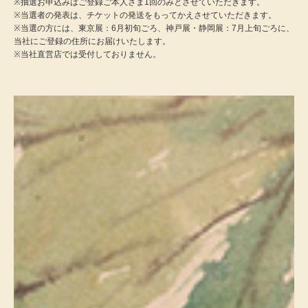
※抽選お申込みはご登録ご本人さま1回のみとさせていただきます。
スニーカー
2026年10月10日（土）～12月6日（日）
2026年4月22日（水）～6月21日（日）
※当選者の発表は、チケットの発送をもってかえさせていただきます。
※当選の方には、東京展：6月初旬ごろ、神戸展・静岡展：7月上旬ごろに、
応募締切
応募締切
ブーツ
当社にご登録の住所にお届けいたします。
2026年6月30日（火）
2026年5月20日（水）
※当社直営店では受付しておりません。
サンダル
その他
財布／小物
財布／コインケ
革小物
Miss Kyouko／ミスキョウコ
ポーチ
ブランド