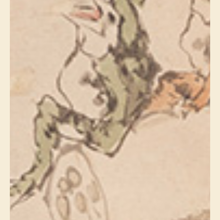
帽子
キッズ
ネクタイ
芸品
マフラー／スヌ
スカーフ／スト
手袋
ベルト
靴下
サングラス／メ
傘／日傘