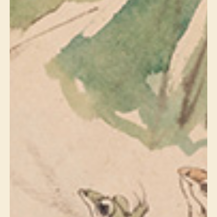
その他
特集
ウオッチ／ア
ホビー
すべて見る
ウオッチ
ネックレス
ック
ブレスレット
その他
･テーブルウェア
ファッション