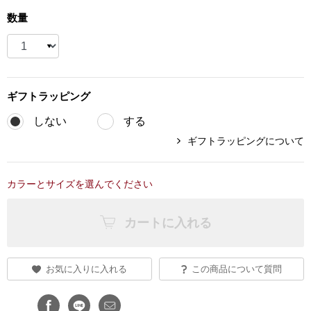
数量
ブランド
その他
特集
バッグ
ギフト
ラッピング
カタログ
トートバッグ
しない
する
ギフトラッピングについて
ス
すべて見る
ハンドバッグ
カラーとサイズを選んでください
ショルダーバッ
カートに入れる
ブリーフケース
ス／チュニック
クラッチバッグ
お気に入りに入れる
この商品について質問
ボディバッグ