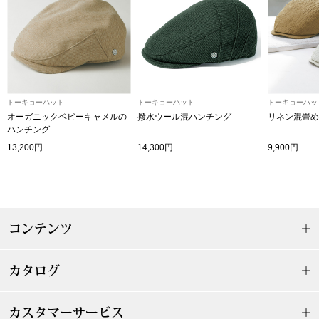
〈セイコー〉マウリッツハイス美術館公認フェ
その他
ルメールオマージュウオッチ
ブランド
和装
トーキョーハット
トーキョーハット
トーキョーハッ
特集
オーガニックベビーキャメルの
撥水ウール混ハンチング
リネン混畳め
和装小物
ハンチング
13,200円
14,300円
9,900円
その他
ティ
すべて見る
ケア
その他
コンテンツ
ア
カタログ
おすすめブラ
カスタマーサービス