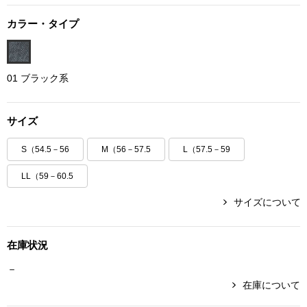
ボトムス
カラー・タイプ
パンツ／スラッ
01 ブラック系
ショート･クロ
サイズ
デニム
S（54.5－56
M（56－57.5
L（57.5－59
その他
LL（59－60.5
サイズについて
ルーム･アン
在庫状況
ルームウェア／
－
在庫について
BOGARD 最新号はこちら
アンダーウェア