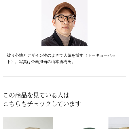
帽子
キッズ
ネクタイ
芸品
マフラー／スヌ
スカーフ／スト
被り心地とデザイン性のよさで人気を博す〈トーキョーハッ
ト〉。写真は企画担当の山本勇樹氏。
手袋
ベルト
靴下
この商品を見ている人は
こちらもチェックしています
サングラス／メ
傘／日傘