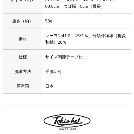
スニーカー
60.5cm、つば幅＝5cm（最長）
ブーツ
重さ（約）
58g
サンダル
レーヨン41％、綿31％、分類外繊維（梅炭
素材
和紙）28％
その他
仕様
サイズ調節テープ付
洗濯方法
手洗い可
財布／小物
原産国
日本
財布／コインケ
革小物
Miss Kyouko／ミスキョウコ
ポーチ
ブランド