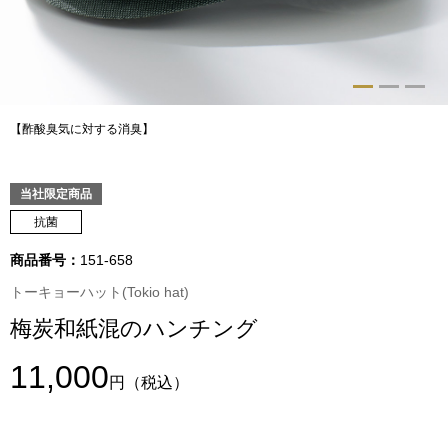
トップス
Tシャツ／カッ
物
ポロシャツ
【酢酸臭気に対する消臭】
／アクセサリー
シャツ
当社限定商品
ョン雑貨
抗菌
トレーナー／パ
商品番号：
151-658
セーター／カー
トーキョーハット(Tokio hat)
梅炭和紙混のハンチング
ベスト
11,000
円
（税込）
その他