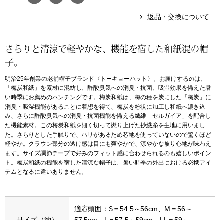
返品・交換について
アンダーウェア
リュック･バッ
さらりと清涼で軽やかな、機能を宿した和紙混の帽
ボストンバッグ
子。
スーツケース／
明治25年創業の老舗帽子ブランド〈トーキョーハット〉。お届けするのは、
「梅炭和紙」を素材に混紡し、酢酸臭気への消臭・抗菌、吸湿効果を備えた暑
い時季にお薦めのハンチングです。梅炭和紙は、梅の種を炭にした「梅炭」に
物
その他
消臭・吸湿機能があることに着想を得て、梅炭を粉状に加工し和紙へ漉き込
み、さらに酢酸臭気への消臭・抗菌機能を備える繊維「セルガイア」を配合し
た機能素材。この梅炭和紙を細く切って撚り上げた抄繊糸を生地に用いまし
／アクセサリー
た。さらりとした手触りで、ハリがあるため芯地を使っていないので驚くほど
シューズ
軽やか。クラウン部分の透け感は目にも爽やかで、涼やかな被り心地が味わえ
ます。サイズ調節テープで好みのフィット感に合わせられるのも嬉しいポイン
ョン雑貨
ト。梅炭和紙の機能を宿した清涼な帽子は、暑い時季の外出における必携アイ
スリップオン
テムとなるに違いありません。
レースアップ
適応頭囲：S＝54.5～56cm、M＝56～
サイズ（約）
57.5cm、L＝57.5～59cm、LL＝59～