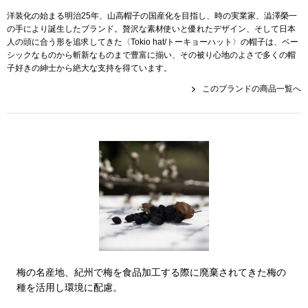
その他
洋装化の始まる明治25年、山高帽子の国産化を目指し、時の実業家、澁澤榮一
の手により誕生したブランド。贅沢な素材使いと優れたデザイン、そして日本
特集
人の頭に合う形を追求してきた〈Tokio hat/トーキョーハット〉の帽子は、ベー
シックなものから斬新なものまで豊富に揃い、その被り心地のよさで多くの帽
ウオッチ／ア
子好きの紳士から絶大な支持を得ています。
ホビー
このブランドの商品一覧へ
すべて見る
ウオッチ
ネックレス
ック
ブレスレット
その他
･テーブルウェア
ファッション
梅の名産地、紀州で梅を食品加工する際に廃棄されてきた梅の
種を活用し環境に配慮。