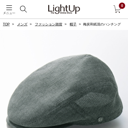
0
メニュー
TOP
メンズ
ファッション雑貨
帽子
梅炭和紙混のハンチング
戻る
アウター
すべて見る
ジャケット
コート
ブルゾン
アンダーウェア
その他