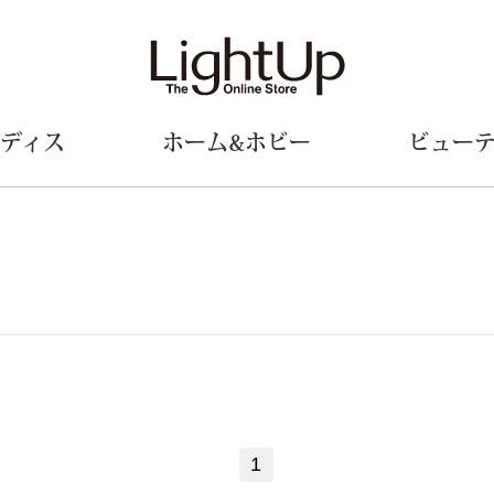
ディス
ホーム&ホビー
ビュー
ェア
ウェア
財布／小物
シューズ
美術･工芸品
定期便
和装
ファッシ
財布／コインケース
スリップオン
和装小物
帽子
革小物
レースアップ
その他
マフラー／ス
ポーチ
パンプス
スカーフ／ス
その他
スニーカー
手袋
その他
ツ
ブーツ
ベルト
サンダル
靴下
1
ウオッチ／アクセサリー
その他
サングラス／