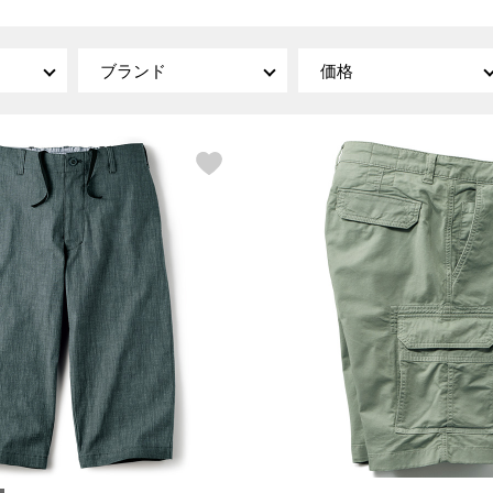
傘／日傘
ェア
ウオッチ
その他
財布／小物
ネックレス
ブランド
価格
ブレスレット
和装
その他
財布／コインケース
革小物
ポーチ
着物／浴衣
ファッション雑貨
その他
和装小物
バッグ
その他
帽子
ウオッチ／アクセサリー
ネクタイ
その他
マフラー／スヌード
スカーフ／ストール
ウオッチ
手袋
ネックレス
ベルト
ブレスレット
靴下
リング
サングラス／メガネ
イヤリング／ピアス
バッグ
傘／日傘
ブローチ
その他
その他