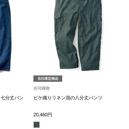
当社限定商品
吉河織物
･七分丈パン
ピケ織りリネン混の八分丈パンツ
20,460円