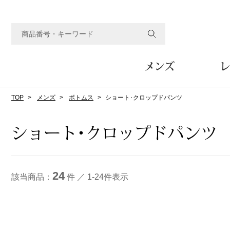
メンズ
レ
TOP
メンズ
ボトムス
ショート･クロップドパンツ
すべてのメンズアイテム
すべてのレディスアイテム
すべてのホーム&ホビーアイテム
すべてのビューティアイテム
すべてのグルメアイテム
アウター
アウター
家具
フェイスケア
食品
ルーム･アンダーウ
ボトムス
キッチン･テーブル
メイクアップ
頒布会
ショート･クロップドパンツ
ジャケット
ジャケット
テーブル／椅子･座椅子
ルームウェア／パジャマ
スカート
テーブルウェア
コート
コート
収納家具
アンダーウェア
パンツ／スラックス
調理器具
ボディケア
ワイン／ビール／酒
フレグランス
24
ブルゾン
ブルゾン
その他
その他
ワイド･ガウチョパンツ
キッチン雑貨
該当商品：
件 ／ 1-24件表示
その他
その他
レギンス／スパッツ
その他
ショート･クロップドパン
ファブリック
バッグ
ヘアケア
その他
その他
その他
トップス
トップス
家電
クッション／座布団
トートバッグ