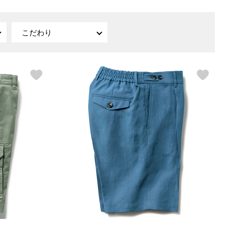
【特集】〈セイコー〉マウリッ
Miss Kyouko／ミスキョウコ
Salon de GRANDGRIS
【特集】食彩倶楽部
ツハイス美術館公認フェルメー
こだわり
おすすめブランド
おすすめブランド
おすすめブランド
ルオマージュウオッチ
BOGARD 最新号はこちら
リネアフレスコ
ベキュア グラン／プレミアム
食彩倶楽部
おすすめブランド
ヤッコマリカルド
メイクプロポーション
おすすめブランド
セイコー
銀座花菱
ネイチャーマジック
おすすめ特集
ソニー
ミスキョウコ
かづきれいこ
ザ･ノース･フェイス
コラントッテ
ベアー
レフィーネ
【特集】〈銀座 梅林〉国産ヒレ肉
ヘリーハンセン
の特製カツ丼の具
Fabric by ベストオブモリス
カンタベリー
フェイラー
【特集】ご飯のお供
金谷製靴
おすすめ特集
おすすめ特集
【特集】おうちご飯、おうち飲み
ヘンリーコットンズ
【特集】ゆったりサイズ for Ladies
【特集】当社限定ビューティーアイ
おすすめ特集
テム
【特集】ベーシックアイテム for
おすすめ特集
Ladies
【特集】VECUA GRAND PREMIUM
【特集】William Morris／ウィリア
ム･モリス
【特集】〈ロングウォーク〉カラフ
【特集】五島の椿