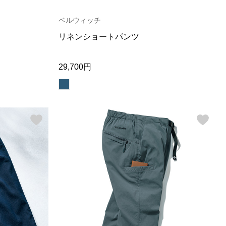
【特集】Travel Partner／トラベル
ルボタンのアルパカ混ニット
【特集】使いやすさを追求した 防
パートナー
災用品
ベルウィッチ
【特集】canterbury／カンタベリー
【特集】ギフトセレクション
リネンショートパンツ
【特集】HELLY HANSEN／ヘリー
ハンセン
29,700円
おすすめカタログ
BOGARD August 2026 vol.181
BOGARD July 2026 vol.180
RUGLOG 2026 Summer Vol.30