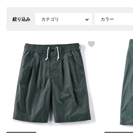
ルーム･アンダーウ
Tシャツ／カットソー
Tシャツ／カットソー
ブランケット／ソファカバー
ハンドバッグ
生活家電
ポロシャツ
ポロシャツ
カーペット／ラグ／マット
ショルダーバッグ
キッチン家電
絞り込み
カテゴリ
カラー
シャツ
シャツ／ブラウス
寝具
ブリーフケース
ルームウェア／パジャマ
AV機器
トレーナー／パーカ
タンクトップ／キャミソール
カーテン／のれん／簾
クラッチバッグ
アンダーウェア
その他
セーター／カーディガン
トレーナー／パーカ
その他
ボディバッグ
その他
ベスト
セーター
リュック･バックパック
ホビー･キッズ
その他
カーディガン／アンサンブル
ボストンバッグ
生活雑貨
バッグ
ベスト
スーツケース／キャリー
ホビー／玩具
スーツ
その他
ボトムス
インテリアアート･ルームアクセ
トートバッグ
人形／ぬいぐるみ
その他
サリー
ハンドバッグ
光学機器
クロック／気象計
シューズ
パンツ／スラックス
ショルダーバッグ
ステーショナリー
バス･トイレタリー
ワンピース／チュニック
ショート･クロップドパンツ
クラッチバッグ
AVソフト／書籍／図録
ランドリー
デニム
スリップオン
ボディバッグ
アウトドア･スポーツ用品
掃除用品
その他
ワンピース
レースアップ
リュック･バックパック
その他
スリッパ／ルームシューズ
シャツワンピース
スニーカー
ボストンバッグ
防災･防犯用品
チュニック
ブーツ
スーツケース／キャリー
ガーデニング
サンダル
その他
和のインテリア小物
その他
仏具／香