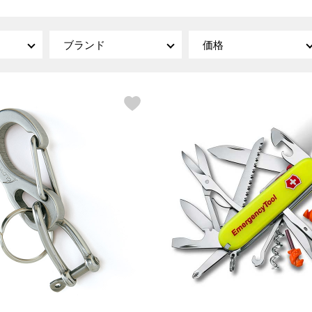
傘／日傘
ェア
ウオッチ
その他
財布／小物
ネックレス
ブランド
価格
ブレスレット
和装
その他
財布／コインケース
革小物
ポーチ
着物／浴衣
ファッション雑貨
その他
和装小物
バッグ
その他
帽子
ウオッチ／アクセサリー
ネクタイ
その他
マフラー／スヌード
スカーフ／ストール
ウオッチ
手袋
ネックレス
ベルト
ブレスレット
靴下
リング
サングラス／メガネ
イヤリング／ピアス
バッグ
傘／日傘
ブローチ
その他
その他