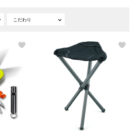
【特集】〈セイコー〉マウリッ
Miss Kyouko／ミスキョウコ
Salon de GRANDGRIS
【特集】食彩倶楽部
ツハイス美術館公認フェルメー
こだわり
おすすめブランド
おすすめブランド
おすすめブランド
ルオマージュウオッチ
BOGARD 最新号はこちら
リネアフレスコ
ベキュア グラン／プレミアム
食彩倶楽部
おすすめブランド
ヤッコマリカルド
メイクプロポーション
おすすめブランド
セイコー
銀座花菱
ネイチャーマジック
おすすめ特集
ソニー
ミスキョウコ
かづきれいこ
ザ･ノース･フェイス
コラントッテ
ベアー
レフィーネ
【特集】〈銀座 梅林〉国産ヒレ肉
ヘリーハンセン
の特製カツ丼の具
Fabric by ベストオブモリス
カンタベリー
フェイラー
【特集】ご飯のお供
金谷製靴
おすすめ特集
おすすめ特集
【特集】おうちご飯、おうち飲み
ヘンリーコットンズ
【特集】ゆったりサイズ for Ladies
【特集】当社限定ビューティーアイ
おすすめ特集
テム
【特集】ベーシックアイテム for
おすすめ特集
Ladies
【特集】VECUA GRAND PREMIUM
【特集】William Morris／ウィリア
ム･モリス
【特集】〈ロングウォーク〉カラフ
【特集】五島の椿