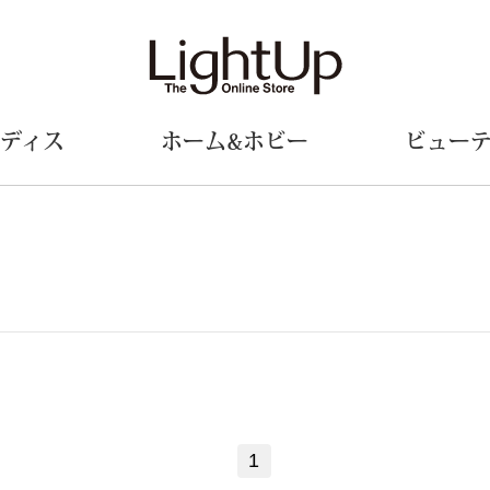
ディス
ホーム&ホビー
ビュー
ェア
ウェア
財布／小物
シューズ
美術･工芸品
定期便
和装
ファッシ
財布／コインケース
スリップオン
和装小物
帽子
革小物
レースアップ
その他
マフラー／ス
ポーチ
パンプス
スカーフ／ス
その他
スニーカー
手袋
その他
ツ
ブーツ
ベルト
サンダル
靴下
1
ウオッチ／アクセサリー
その他
サングラス／