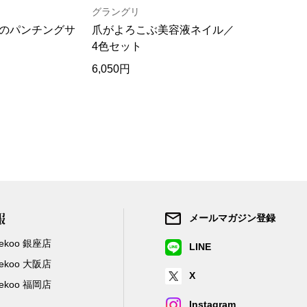
グラングリ
ヘリーハン
のパンチングサ
爪がよろこぶ美容液ネイル／
吸汗速乾･
4色セット
ャツ／2色
6,050円
13,200円
報
メールマガジン登録
/Zekoo 銀座店
LINE
/Zekoo 大阪店
X
/Zekoo 福岡店
Instagram