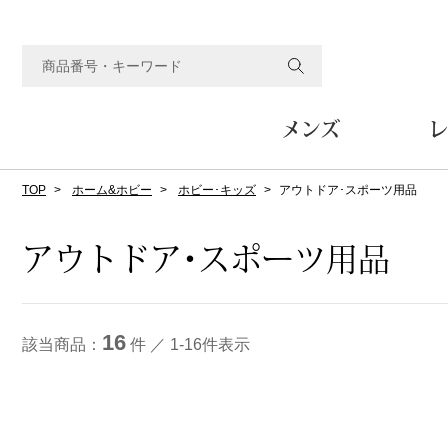
メンズ
レ
TOP
ホーム&ホビー
ホビー･キッズ
アウトドア･スポーツ用品
すべてのメンズアイテム
すべてのレディスアイテム
すべてのホーム&ホビーアイテム
すべてのビューティアイテム
すべてのグルメアイテム
アウター
アウター
家具
フェイスケア
食品
ルーム･アンダーウ
ボトムス
キッチン･テーブル
メイクアップ
頒布会
アウトドア･スポーツ用品
ジャケット
ジャケット
テーブル／椅子･座椅子
ルームウェア／パジャマ
スカート
テーブルウェア
コート
コート
収納家具
アンダーウェア
パンツ／スラックス
調理器具
ボディケア
ワイン／ビール／酒
フレグランス
16
ブルゾン
ブルゾン
その他
その他
ワイド･ガウチョパンツ
キッチン雑貨
該当商品：
件 ／ 1-16件表示
その他
その他
レギンス／スパッツ
その他
ショート･クロップドパン
ファブリック
バッグ
ヘアケア
その他
その他
その他
トップス
トップス
家電
クッション／座布団
トートバッグ