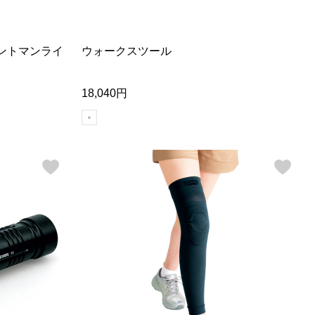
【特集】Travel Partner／トラベル
ルボタンのアルパカ混ニット
【特集】使いやすさを追求した 防
パートナー
災用品
【特集】canterbury／カンタベリー
【特集】ギフトセレクション
ントマンライ
ウォークスツール
【特集】HELLY HANSEN／ヘリー
ハンセン
18,040円
おすすめカタログ
BOGARD August 2026 vol.181
BOGARD July 2026 vol.180
RUGLOG 2026 Summer Vol.30