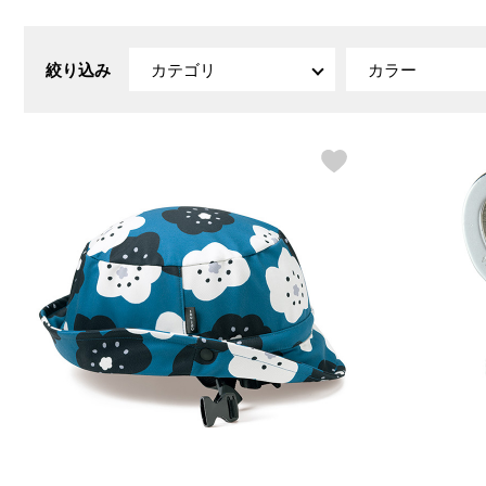
ルーム･アンダーウ
Tシャツ／カットソー
Tシャツ／カットソー
ブランケット／ソファカバー
ハンドバッグ
生活家電
ポロシャツ
ポロシャツ
カーペット／ラグ／マット
ショルダーバッグ
キッチン家電
絞り込み
カテゴリ
カラー
シャツ
シャツ／ブラウス
寝具
ブリーフケース
ルームウェア／パジャマ
AV機器
トレーナー／パーカ
タンクトップ／キャミソール
カーテン／のれん／簾
クラッチバッグ
アンダーウェア
その他
セーター／カーディガン
トレーナー／パーカ
その他
ボディバッグ
その他
ベスト
セーター
リュック･バックパック
ホビー･キッズ
その他
カーディガン／アンサンブル
ボストンバッグ
生活雑貨
バッグ
ベスト
スーツケース／キャリー
ホビー／玩具
スーツ
その他
ボトムス
インテリアアート･ルームアクセ
トートバッグ
人形／ぬいぐるみ
その他
サリー
ハンドバッグ
光学機器
クロック／気象計
シューズ
パンツ／スラックス
ショルダーバッグ
ステーショナリー
バス･トイレタリー
ワンピース／チュニック
ショート･クロップドパンツ
クラッチバッグ
AVソフト／書籍／図録
ランドリー
デニム
スリップオン
ボディバッグ
アウトドア･スポーツ用品
掃除用品
その他
ワンピース
レースアップ
リュック･バックパック
その他
スリッパ／ルームシューズ
シャツワンピース
スニーカー
ボストンバッグ
防災･防犯用品
チュニック
ブーツ
スーツケース／キャリー
ガーデニング
サンダル
その他
和のインテリア小物
その他
仏具／香