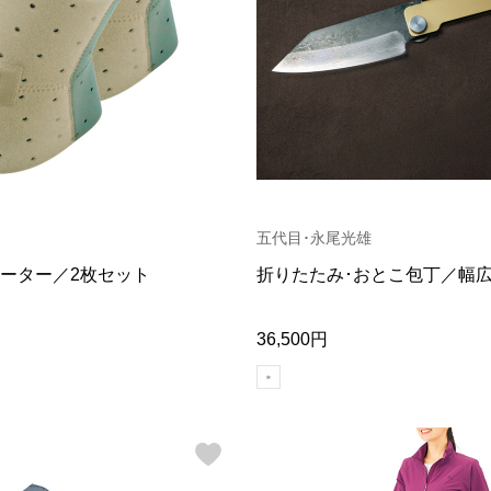
五代目･永尾光雄
ーター／2枚セット
折りたたみ･おとこ包丁／幅
36,500円