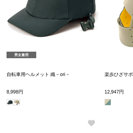
男女兼用
自転車用ヘルメット 織－ori－
楽歩ひざサポ
8,998円
12,947円