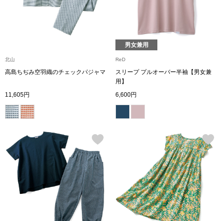
ボトムス
パンツ／スラッ
男女兼用
北山
ReD
ショート･クロ
高島ちぢみ空羽織のチェックパジャマ
スリープ プルオーバー半袖【男女兼
用】
デニム
11,605円
6,600円
その他
ルーム･アン
ルームウェア／
BOGARD 最新号はこちら
アンダーウェア