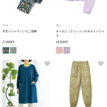
財布／小物
財布／コインケ
V＆A
北山
天竺パジャマ／いちご泥棒
オーガニックコットンのキルトパジャ
マ
革小物
17,600円
16,500円
ポーチ
その他
ウオッチ／ア
ウオッチ