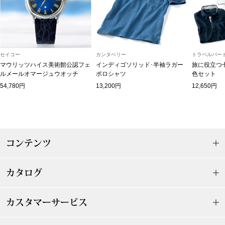
マフラー／スヌ
スカーフ／スト
セイコー
カンタベリー
トラベルパート
手袋
マウリッツハイス美術館公認フェ
インディゴソリッド･半袖ラガー
旅に役立つ
ルメールオマージュウオッチ
ポロシャツ
色セット
54,780円
13,200円
12,650円
ベルト
靴下
コンテンツ
サングラス／メ
傘／日傘
カタログ
その他
カスタマーサービス