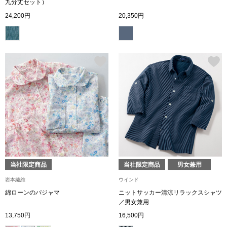
スニーカー
九分丈セット）
24,200円
20,350円
ブーツ
サンダル
その他
財布／小物
財布／コインケ
当社限定商品
当社限定商品
男女兼用
岩本繊維
ウインド
革小物
綿ローンのパジャマ
ニットサッカー清涼リラックスシャツ
Miss Kyouko／ミスキョウコ
／男女兼用
ポーチ
13,750円
16,500円
ブランド