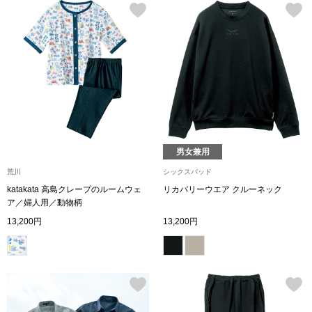
帽子
キッズ
ネクタイ
芸品
マフラー／スヌ
スカーフ／スト
男女兼用
手袋
荒川
シックスパッド
ベルト
katakata 高島クレープのルームウェ
リカバリーウエア クルーネック
ア／婦人用／動物柄
13,200円
13,200円
靴下
サングラス／メ
傘／日傘