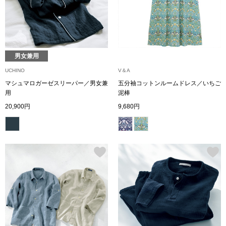
ザ･ノース･フ
ップ
ヘリーハンセン
ンス
カンタベリー
男女兼用
UCHINO
V＆A
金谷製靴
マシュマロガーゼスリーパー／男女兼
五分袖コットンルームドレス／いちご
用
泥棒
20,900円
9,680円
ヘンリーコット
おすすめ特集
【特集】Trave
【特集】cante