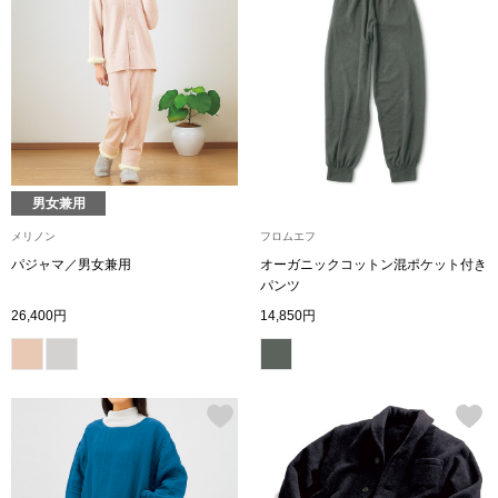
ハンドバッグ
ショルダーバッ
クラッチバッグ
ボディバッグ
男女兼用
メリノン
フロムエフ
リュック･バッ
パジャマ／男女兼用
オーガニックコットン混ポケット付き
パンツ
26,400円
14,850円
ボストンバッグ
スーツケース／
その他