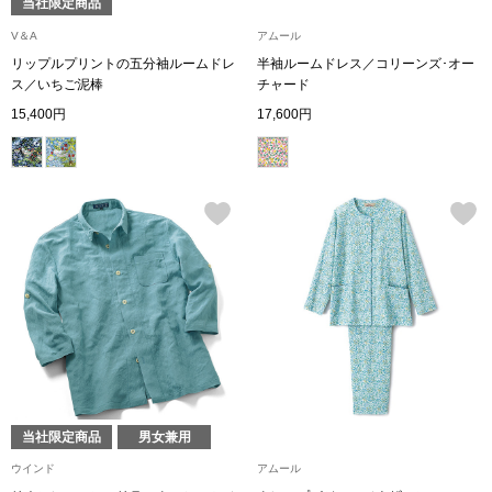
当社限定商品
V＆A
アムール
ブルゾン
リップルプリントの五分袖ルームドレ
半袖ルームドレス／コリーンズ･オー
ス／いちご泥棒
チャード
15,400円
17,600円
その他
トップス
Tシャツ／カッ
ポロシャツ
シャツ／ブラウ
当社限定商品
男女兼用
タンクトップ／
ウインド
アムール