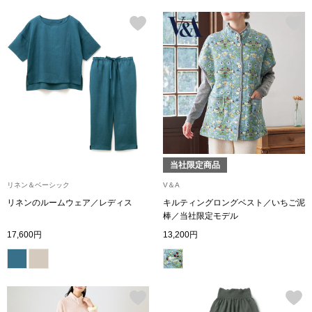
その他
ルーム･アン
ルームウェア／
アンダーウェア
当社限定商品
リネン＆ベーシック
V＆A
その他
リネンのルームウェア／レディス
キルティングロングベスト／いちご泥
棒／当社限定モデル
17,600円
13,200円
バッグ
トートバッグ