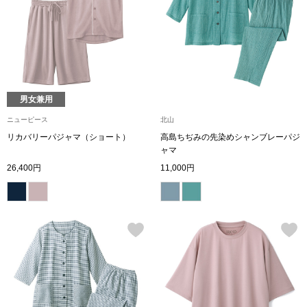
トップス
Tシャツ／カッ
物
ポロシャツ
／アクセサリー
男女兼用
シャツ
ニューピース
北山
ョン雑貨
リカバリーパジャマ（ショート）
高島ちぢみの先染めシャンブレーパジ
ャマ
トレーナー／パ
26,400円
11,000円
セーター／カー
ベスト
その他