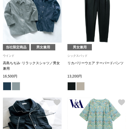
〈セイコー〉マウリッツハイス美術館公認フェ
その他
ルメールオマージュウオッチ
ブランド
和装
特集
当社限定商品
男女兼用
男女兼用
和装小物
ウインド
シックスパッド
高島ちぢみ･リラックスシャツ／男女
リカバリーウエア テーパードパンツ
その他
兼用
ティ
すべて見る
16,500円
13,200円
ケア
その他
ア
おすすめブラ