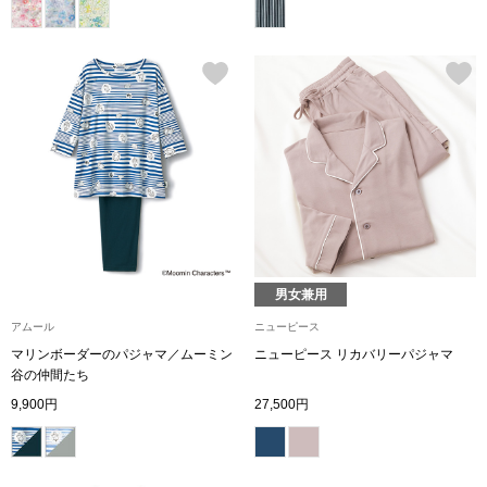
その他
特集
ウオッチ／ア
ホビー
すべて見る
ウオッチ
ネックレス
ック
ブレスレット
男女兼用
アムール
ニューピース
その他
マリンボーダーのパジャマ／ムーミン
ニューピース リカバリーパジャマ
谷の仲間たち
･テーブルウェア
9,900円
27,500円
ファッション