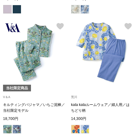
シャツワンピー
チュニック
ボトムス
スカート
パンツ／スラッ
当社限定商品
ワイド･ガウチ
V＆A
荒川
キルティングパジャマ／いちご泥棒／
kata kataルームウェア／婦人用／は
当社限定モデル
ちどり柄
レギンス／スパ
18,700円
14,300円
ショート･クロ