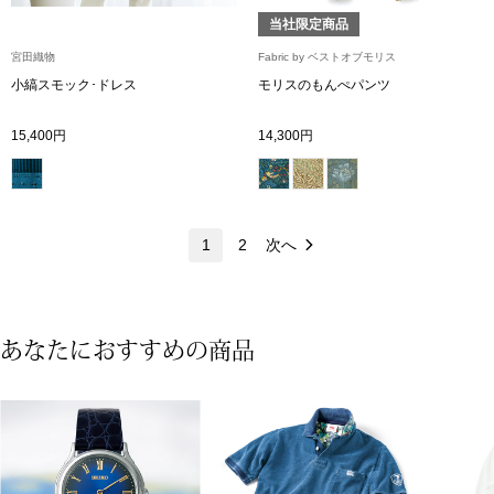
ネックレス
当社限定商品
宮田織物
Fabric by ベストオブモリス
ブレスレット
小縞スモック･ドレス
モリスのもんぺパンツ
リング
15,400円
14,300円
イヤリング／ピ
ブローチ
1
2
次へ
その他
あなたにおすすめの商品
ファッション
帽子