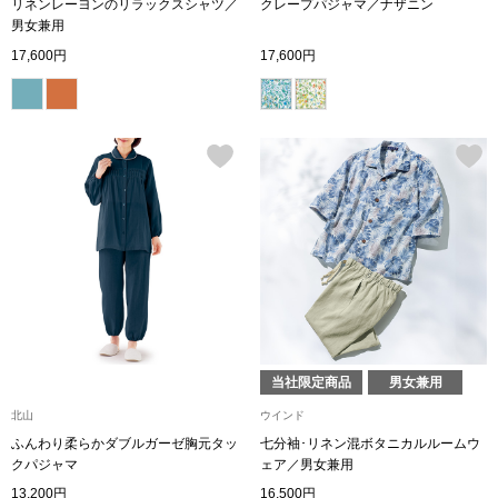
リネンレーヨンのリラックスシャツ／
クレープパジャマ／ナザニン
トレーナー／パ
男女兼用
17,600円
17,600円
セーター
【特集】食彩倶楽部
カーディガン／
ブランド
ベスト
特集
スーツ
その他
当社限定商品
男女兼用
ワンピース／
北山
ウインド
ふんわり柔らかダブルガーゼ胸元タッ
七分袖･リネン混ボタニカルルームウ
ワンピース
クパジャマ
ェア／男女兼用
13,200円
16,500円