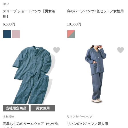
ReD
スリープ ショートパンツ【男女兼
麻のハーフパンツ2色セット／女性用
アンダーウェア
リュック･バッ
用】
6,600円
10,560円
ボストンバッグ
スーツケース／
物
その他
／アクセサリー
シューズ
ョン雑貨
スリップオン
当社限定商品
男女兼用
レースアップ
木村織物
リネン＆ベーシック
高島ちぢみのルームウェア（七分袖、
リネンのパジャマ／婦人用