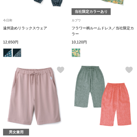
ブランド
その他
当社限定カラーあり
今日和
カプワ
特集
遠州染めリラックスウェア
フラワー柄ルームドレス／当社限定カ
ラー
バッグ
12,650円
10,120円
カタログ
トートバッグ
ス
すべて見る
ハンドバッグ
ショルダーバッ
ブリーフケース
ス／チュニック
クラッチバッグ
男女兼用
ボディバッグ