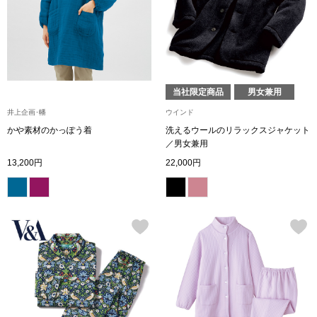
シューズ
スリップオン
当社限定商品
男女兼用
レースアップ
井上企画･幡
ウインド
かや素材のかっぽう着
洗えるウールのリラックスジャケット
パンプス
／男女兼用
13,200円
22,000円
スニーカー
ブーツ
サンダル
その他