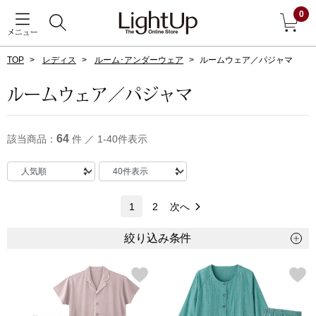
0
メニュー
TOP
レディス
ルーム･アンダーウェア
ルームウェア／パジャマ
戻る
ルームウェア／パジャマ
アウター
すべて見る
64
該当商品：
件 ／ 1-40件表示
ジャケット
コート
1
2
次へ
ブルゾン
絞り込み条件
アンダーウェア
その他