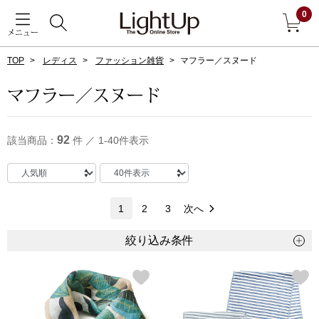
0
メニュー
TOP
レディス
ファッション雑貨
マフラー／スヌード
戻る
マフラー／スヌード
アウター
すべて見る
92
該当商品：
件 ／ 1-40件表示
ジャケット
コート
1
2
3
次へ
ブルゾン
絞り込み条件
アンダーウェア
その他