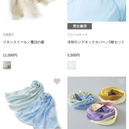
ボトムス
パンツ／スラッ
男女兼用
大西和子
フリーズテック
ショート･クロ
リネンストール／魔法の森
冷却ロングネックカバー／2枚セット
デニム
11,000円
5,500円
その他
ルーム･アン
ルームウェア／
BOGARD 最新号はこちら
アンダーウェア