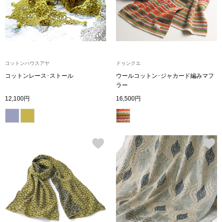
財布／小物
財布／コインケ
コットンハウスアヤ
ドゥンクエ
革小物
コットンレース･ストール
ウールコットン･ジャカード編みマフ
ラー
12,100円
16,500円
ポーチ
その他
ウオッチ／ア
ウオッチ