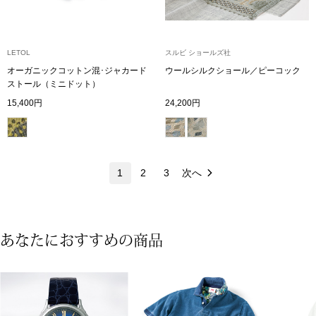
ネックレス
ブレスレット
LETOL
スルビ ショールズ社
オーガニックコットン混･ジャカード
ウールシルクショール／ピーコック
リング
ストール（ミニドット）
15,400円
24,200円
イヤリング／ピ
ブローチ
1
2
3
次へ
その他
あなたにおすすめの商品
ファッション
帽子