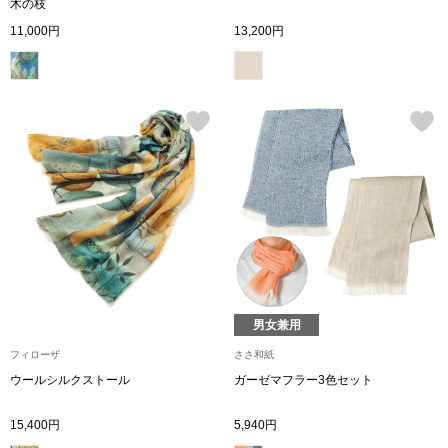
スニーカー
木の枝
11,000円
13,200円
ブーツ
サンダル
その他
財布／小物
財布／コインケ
男女兼用
フィローザ
ささ和紙
革小物
ウールシルクストール
ガーゼマフラー3色セット
Miss Kyouko／ミスキョウコ
ポーチ
15,400円
5,940円
ブランド