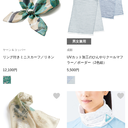
トップス
Tシャツ／カッ
物
ポロシャツ
／アクセサリー
男女兼用
シャツ
ヤーン＆コッパー
成願
ョン雑貨
リング付きミニスカーフ／リネン
UVカット加工のひんやりクールマフ
ラー／ボーダー（2色組）
トレーナー／パ
12,100円
5,500円
セーター／カー
ベスト
その他