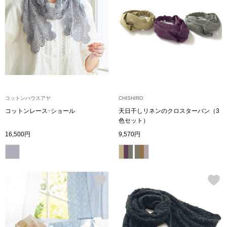
〈セイコー〉マウリッツハイス美術館公認フェ
その他
ルメールオマージュウオッチ
ブランド
和装
特集
和装小物
コットンハウスアヤ
CHISHIRO
コットンレース･ショール
天日干しリネンのクロスターバン（3
その他
色セット）
ティ
すべて見る
16,500円
9,570円
ケア
その他
ア
おすすめブラ