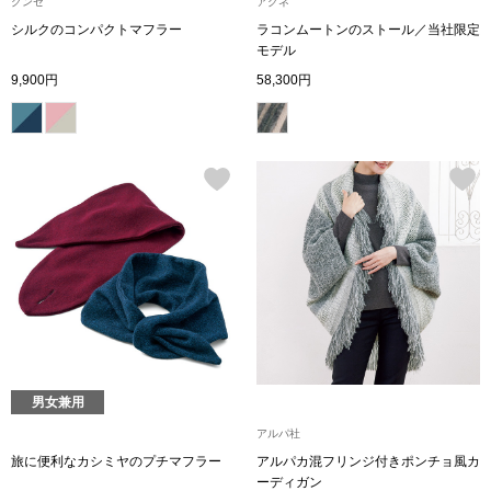
グンゼ
アグネ
トレーナー／パ
シルクのコンパクトマフラー
ラコンムートンのストール／当社限定
モデル
セーター
【特集】食彩倶楽部
9,900円
58,300円
カーディガン／
ブランド
ベスト
特集
スーツ
その他
ワンピース／
男女兼用
アルパ社
ワンピース
旅に便利なカシミヤのプチマフラー
アルパカ混フリンジ付きポンチョ風カ
ーディガン