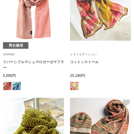
シューズ
スリップオン
レースアップ
男女兼用
UCHINO
イヌイエディション
パンプス
リバーシブルマシュマロガーゼマフラ
コットンストール
ー
スニーカー
5,500円
25,190円
ブーツ
サンダル
その他