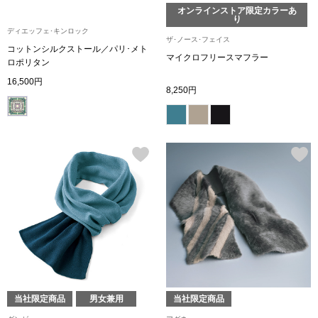
オンラインストア限定カラーあ
り
ディエッフェ･キンロック
ブルゾン
ザ･ノース･フェイス
コットンシルクストール／パリ･メト
マイクロフリースマフラー
ロポリタン
その他
16,500円
8,250円
トップス
Tシャツ／カッ
ポロシャツ
シャツ／ブラウ
タンクトップ／
当社限定商品
男女兼用
当社限定商品