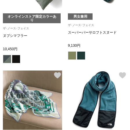
【特集】HELL
オンラインストア限定カラーあ
男女兼用
り
ザ･ノース･フェイス
おすすめカタ
ザ･ノース･フェイス
スーパーバーサロフトスヌード
ヌプシマフラー
Salon de GRANDGRIS
BOGARD August
9,130円
10,450円
ブランド
BOGARD July 2
特集
RUGLOG 2026 
すべて見る
アウター
ジャケット
ビール／酒
コート