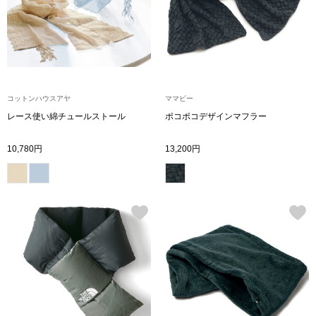
ザ･ノース･フ
ップ
ヘリーハンセン
ンス
カンタベリー
コットンハウスアヤ
ママビー
金谷製靴
レース使い綿チュールストール
ポコポコデザインマフラー
10,780円
13,200円
ヘンリーコット
おすすめ特集
【特集】Trave
【特集】cante