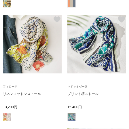
その他
特集
ウオッチ／ア
ホビー
すべて見る
ウオッチ
ネックレス
ック
ブレスレット
フィローザ
マドゥミゼーヌ
その他
リネンコットンストール
プリント柄ストール
･テーブルウェア
13,200円
15,400円
ファッション