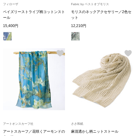
フィローザ
Fabric by ベストオブモリス
ペイズリーストライプ柄コットンスト
モリスのネックアクセサリー／2色セ
アンダーウェア
リュック･バッ
ール
ット
15,400円
12,210円
ボストンバッグ
スーツケース／
物
その他
／アクセサリー
シューズ
ョン雑貨
スリップオン
レースアップ
アートオンスカーフ社
ささ和紙
アートスカーフ／花咲くアーモンドの
麻混透かし柄ニットストール