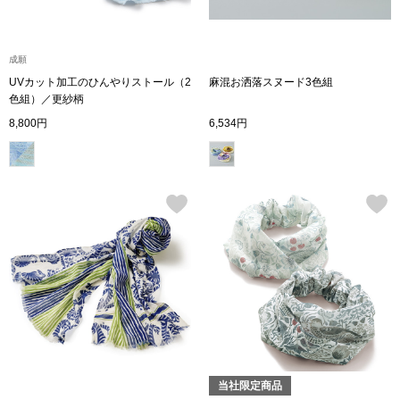
ブランド
その他
成願
特集
UVカット加工のひんやりストール（2
麻混お洒落スヌード3色組
色組）／更紗柄
バッグ
8,800円
6,534円
カタログ
トートバッグ
ス
すべて見る
ハンドバッグ
ショルダーバッ
ブリーフケース
ス／チュニック
クラッチバッグ
当社限定商品
ボディバッグ