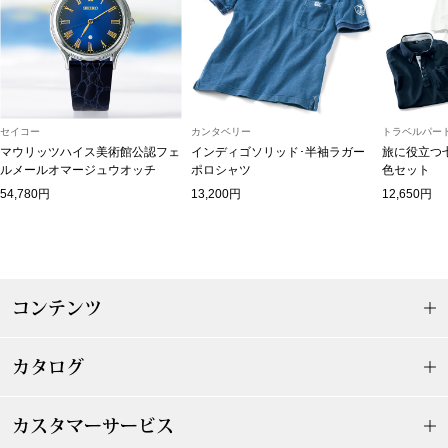
マフラー／スヌ
スカーフ／スト
手袋
セイコー
カンタベリー
トラベルパート
マウリッツハイス美術館公認フェ
インディゴソリッド･半袖ラガー
旅に役立つ
ルメールオマージュウオッチ
ポロシャツ
色セット
ベルト
54,780円
13,200円
12,650円
靴下
サングラス／メ
コンテンツ
傘／日傘
カタログ
その他
カスタマーサービス