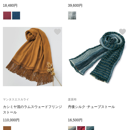
18,480円
39,600円
シャツワンピー
チュニック
ボトムス
スカート
パンツ／スラッ
ワイド･ガウチ
マンタスエスカライ
楽居布
カシミヤ混のラムスウェードフリンジ
丹後シルク･チューブストール
レギンス／スパ
ストール
110,000円
16,500円
ショート･クロ