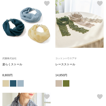
帽子
キッズ
ネクタイ
芸品
マフラー／スヌ
スカーフ／スト
手袋
武藤株式会社
コットンハウスアヤ
ベルト
楽らくストール
レースストール
8,800円
14,850円
靴下
サングラス／メ
傘／日傘