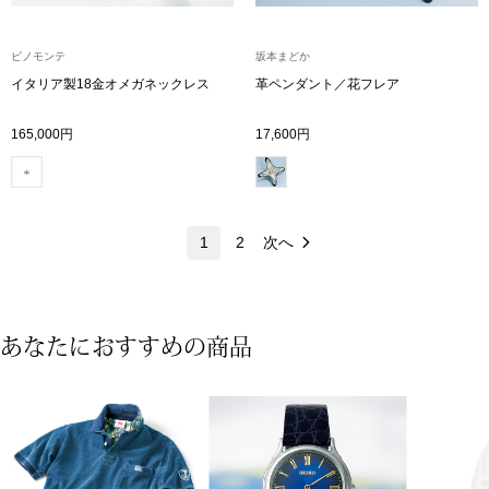
ネックレス
ピノモンテ
坂本まどか
ブレスレット
イタリア製18金オメガネックレス
革ペンダント／花フレア
リング
165,000円
17,600円
イヤリング／ピ
ブローチ
1
2
次へ
その他
あなたにおすすめの商品
ファッション
帽子