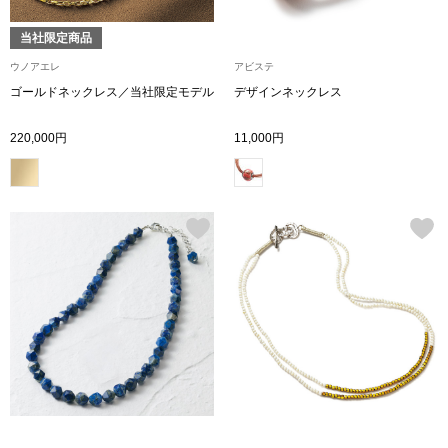
ブランド
その他
当社限定商品
ウノアエレ
アビステ
特集
ゴールドネックレス／当社限定モデル
デザインネックレス
バッグ
220,000円
11,000円
カタログ
トートバッグ
ス
すべて見る
ハンドバッグ
ショルダーバッ
ブリーフケース
ス／チュニック
クラッチバッグ
ボディバッグ