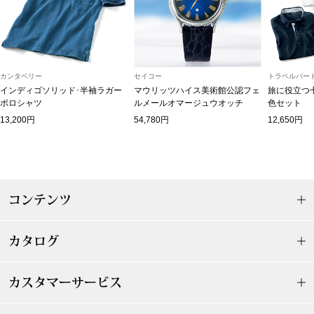
マフラー／スヌ
スカーフ／スト
カンタベリー
セイコー
トラベルパート
手袋
インディゴソリッド･半袖ラガー
マウリッツハイス美術館公認フェ
旅に役立つ
ポロシャツ
ルメールオマージュウオッチ
色セット
13,200円
54,780円
12,650円
ベルト
靴下
コンテンツ
サングラス／メ
傘／日傘
カタログ
その他
カスタマーサービス