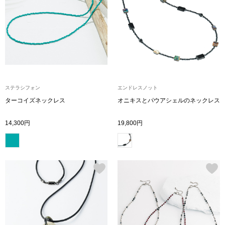
トップス
Tシャツ／カッ
物
ポロシャツ
／アクセサリー
シャツ
ステラシフォン
エンドレスノット
ョン雑貨
ターコイズネックレス
オニキスとパウアシェルのネックレス
トレーナー／パ
14,300円
19,800円
セーター／カー
ベスト
その他