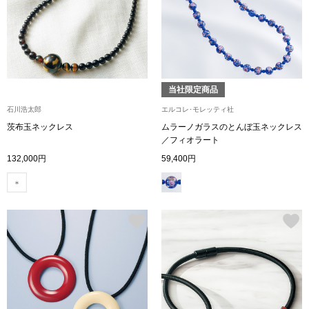
シューズ
スリップオン
当社限定商品
レースアップ
石川浩太郎
エルコレ･モレッティ社
茨布玉ネックレス
ムラーノガラスのとんぼ玉ネックレス
パンプス
／フィオラート
132,000円
59,400円
スニーカー
ブーツ
サンダル
その他