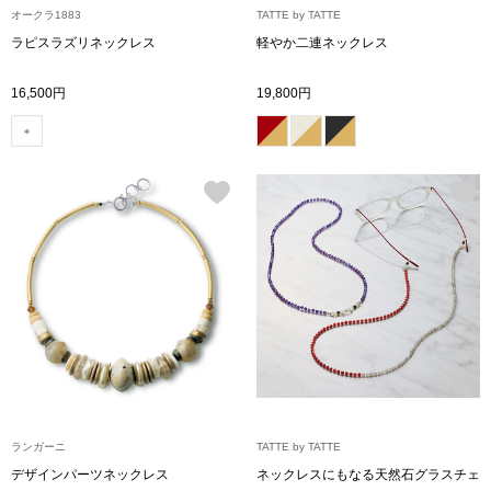
オークラ1883
TATTE by TATTE
ラピスラズリネックレス
軽やか二連ネックレス
アンダーウェア
リュック･バッ
16,500円
19,800円
ボストンバッグ
スーツケース／
物
その他
／アクセサリー
シューズ
ョン雑貨
スリップオン
レースアップ
ランガーニ
TATTE by TATTE
デザインパーツネックレス
ネックレスにもなる天然石グラスチェ