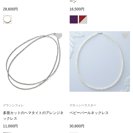
スニーカー
ーン
28,600円
16,500円
ブーツ
サンダル
その他
財布／小物
財布／コインケ
グランシフォレ
グロッシーラスター
革小物
多面カットのヘマタイトのアレンジネ
ベビーパールネックレス
Miss Kyouko／ミスキョウコ
ックレス
ポーチ
11,000円
30,800円
ブランド