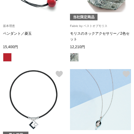
【特集】HELL
当社限定商品
坂本理恵
Fabric by ベストオブモリス
おすすめカタ
ペンダント／菱玉
モリスのネックアクセサリー／2色セ
ット
Salon de GRANDGRIS
BOGARD August
15,400円
12,210円
ブランド
BOGARD July 2
特集
RUGLOG 2026 
すべて見る
アウター
ジャケット
ビール／酒
コート