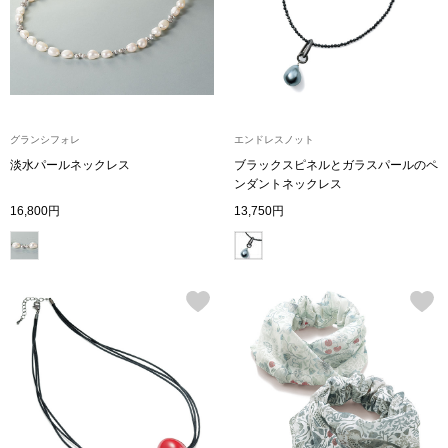
ザ･ノース･フ
ップ
ヘリーハンセン
ンス
カンタベリー
グランシフォレ
エンドレスノット
金谷製靴
淡水パールネックレス
ブラックスピネルとガラスパールのペ
ンダントネックレス
16,800円
13,750円
ヘンリーコット
おすすめ特集
【特集】Trave
【特集】cante