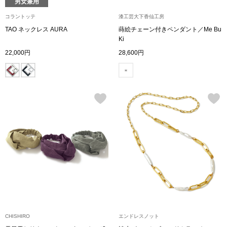
男女兼用
コラントッテ
漆工芸大下香仙工房
ブルゾン
TAO ネックレス AURA
蒔絵チェーン付きペンダント／Me Bu
Ki
22,000円
28,600円
その他
トップス
Tシャツ／カッ
ポロシャツ
シャツ／ブラウ
タンクトップ／
CHISHIRO
エンドレスノット