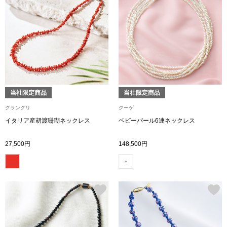
ハンドバッグ
ショルダーバッ
クラッチバッグ
ボディバッグ
当社限定商品
当社限定商品
グラングリ
クーゲ
リュック･バッ
イタリア産胡渡珊瑚ネックレス
ベビーパール6連ネックレス
27,500円
148,500円
ボストンバッグ
スーツケース／
その他