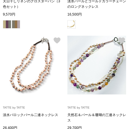
天日干しリネンのクロスターバン（3
淡水パールとゴールドカラーチェーン
トレーナー／パ
色セット）
のロングネックレス
9,570円
16,500円
セーター
【特集】食彩倶楽部
カーディガン／
ブランド
ベスト
特集
スーツ
その他
ワンピース／
TATTE by TATTE
TATTE by TATTE
淡水バロックパール二連ネックレス
天然石＆パール＆珊瑚の三連ネックレ
ワンピース
ス
26,400円
29,700円