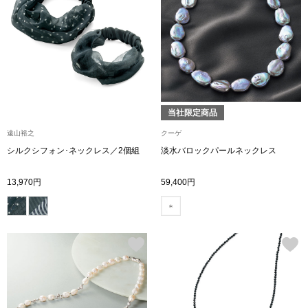
〈セイコー〉マウリッツハイス美術館公認フェ
その他
ルメールオマージュウオッチ
ブランド
和装
特集
当社限定商品
和装小物
遠山裕之
クーゲ
シルクシフォン･ネックレス／2個組
淡水バロックパールネックレス
その他
ティ
すべて見る
13,970円
59,400円
ケア
その他
ア
おすすめブラ