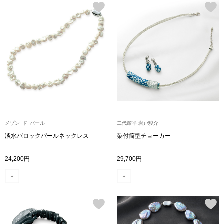
帽子
キッズ
ネクタイ
芸品
マフラー／スヌ
スカーフ／スト
手袋
メゾン･ド･パール
二代耀平 岩戸駿介
ベルト
淡水バロックパールネックレス
染付筒型チョーカー
24,200円
29,700円
靴下
サングラス／メ
傘／日傘