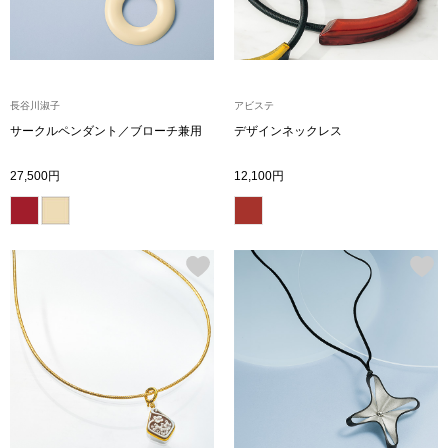
財布／小物
財布／コインケ
長谷川淑子
アビステ
サークルペンダント／ブローチ兼用
デザインネックレス
革小物
27,500円
12,100円
ポーチ
その他
ウオッチ／ア
ウオッチ