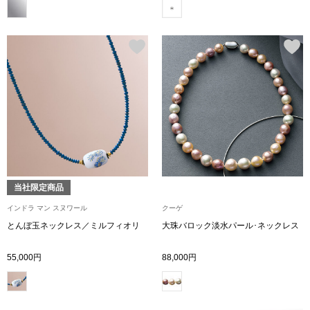
その他
特集
ウオッチ／ア
ホビー
すべて見る
ウオッチ
ネックレス
ック
ブレスレット
当社限定商品
インドラ マン スヌワール
クーゲ
その他
とんぼ玉ネックレス／ミルフィオリ
大珠バロック淡水パール･ネックレス
･テーブルウェア
55,000円
88,000円
ファッション