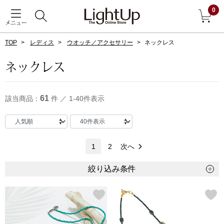
0
メニュー
TOP
レディス
ウオッチ／アクセサリー
ネックレス
戻る
ネックレス
アウター
すべて見る
61
該当商品：
件 ／ 1-40件表示
ジャケット
コート
1
2
次へ
ブルゾン
絞り込み条件
アンダーウェア
その他