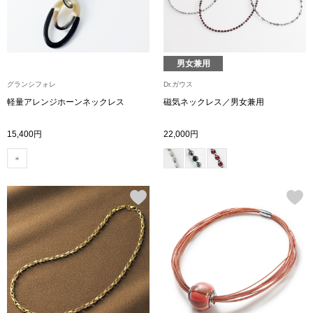
ボトムス
パンツ／スラッ
男女兼用
グランシフォレ
Dr.ガウス
ショート･クロ
軽量アレンジホーンネックレス
磁気ネックレス／男女兼用
デニム
15,400円
22,000円
その他
ルーム･アン
ルームウェア／
BOGARD 最新号はこちら
アンダーウェア