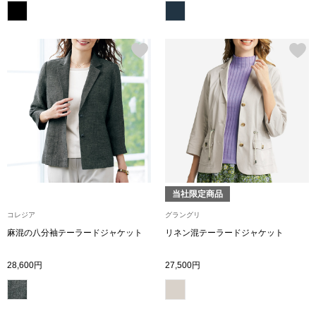
その他
ルーム･アン
ルームウェア／
アンダーウェア
当社限定商品
その他
コレジア
グラングリ
麻混の八分袖テーラードジャケット
リネン混テーラードジャケット
バッグ
28,600円
27,500円
トートバッグ