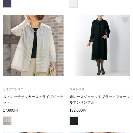
その他
特集
ウオッチ／ア
ホビー
すべて見る
ウオッチ
ネックレス
ック
ブレスレット
リネアフレスコ
ユキトリヰ
その他
ストレッチサッカーストライプジャケ
総レースジャケットブラックフォーマ
ット
ルアンサンブル
･テーブルウェア
17,600円
132,000円
ファッション