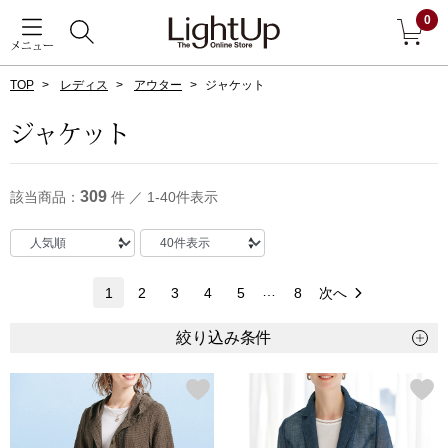
0
メニュー
TOP
レディス
アウター
ジャケット
戻る
ジャケット
アウター
すべて見る
309
該当商品：
件 ／ 1-40件表示
ジャケット
コート
…
1
2
3
4
5
8
次へ
ブルゾン
絞り込み条件
アンダーウェア
その他