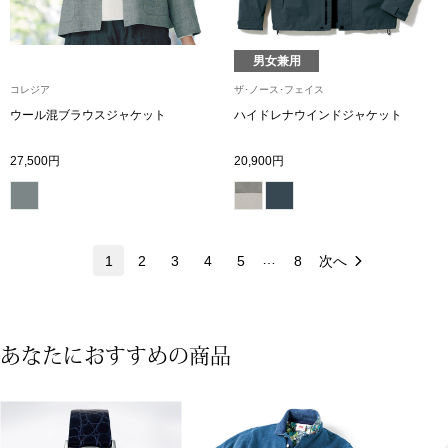
ネックレス
ブレスレット
男女兼用
コレジア
ザ･ノース･フェイス
リング
ウール混ブラウスジャケット
ハイドレナウインドジャケット
27,500円
20,900円
イヤリング／ピ
ブローチ
…
1
2
3
4
5
8
次へ
その他
ファッション
あなたにおすすめの商品
帽子