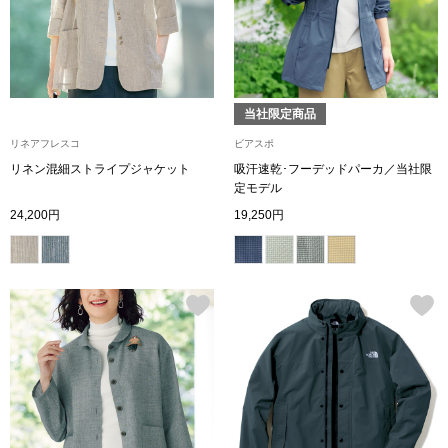
財布／小物
財布／コインケ
当社限定商品
リネアフレスコ
ビアスポ
革小物
リネン混細ストライプジャケット
吸汗速乾･フーデッドパーカ／当社限
定モデル
ポーチ
24,200円
19,250円
その他
ウオッチ／ア
ウオッチ