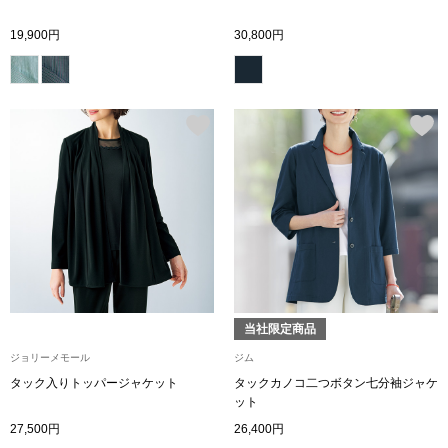
シャツワンピー
19,900円
30,800円
チュニック
ボトムス
スカート
パンツ／スラッ
ワイド･ガウチ
当社限定商品
ジョリーメモール
ジム
レギンス／スパ
タック入りトッパージャケット
タックカノコ二つボタン七分袖ジャケ
ット
ショート･クロ
27,500円
26,400円