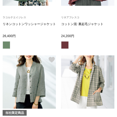
ブランド
その他
ラコルテエイジレス
リネアフレスコ
特集
リネンコットンワッシャージャケット
コットン混･裏起毛ジャケット
バッグ
26,400円
24,200円
カタログ
トートバッグ
ス
すべて見る
ハンドバッグ
ショルダーバッ
ブリーフケース
ス／チュニック
クラッチバッグ
当社限定商品
ボディバッグ