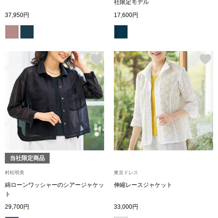
スニーカー
社限定モデル
37,950円
17,600円
ブーツ
サンダル
その他
財布／小物
財布／コインケ
当社限定商品
村松明美
東京ドレス
革小物
綿ローンワッシャーのシアージャケッ
伸縮レースジャケット
Miss Kyouko／ミスキョウコ
ト
ポーチ
29,700円
33,000円
ブランド