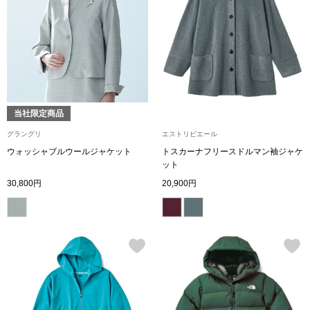
〈セイコー〉マウリッツハイス美術館公認フェ
その他
ルメールオマージュウオッチ
ブランド
和装
特集
当社限定商品
和装小物
グラングリ
エストリビエール
ウォッシャブルウールジャケット
トスカーナフリースドルマン袖ジャケ
その他
ット
ティ
すべて見る
30,800円
20,900円
ケア
その他
ア
おすすめブラ