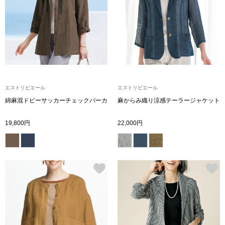
トップス
Tシャツ／カッ
物
ポロシャツ
／アクセサリー
シャツ
エストリビエール
エストリビエール
ョン雑貨
綿麻混ドビーサッカーチェックパーカ
麻からみ織り涼感テーラージャケット
トレーナー／パ
19,800円
22,000円
セーター／カー
ベスト
その他