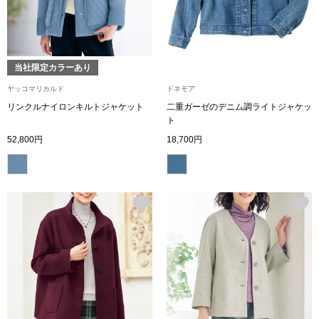
【特集】HELL
おすすめカタ
当社限定カラーあり
ヤッコマリカルド
ドネモア
Salon de GRANDGRIS
BOGARD August
リンクルナイロンキルトジャケット
二重ガーゼのデニム調ライトジャケッ
ト
ブランド
52,800円
18,700円
BOGARD July 2
特集
RUGLOG 2026 
すべて見る
アウター
ジャケット
ビール／酒
コート