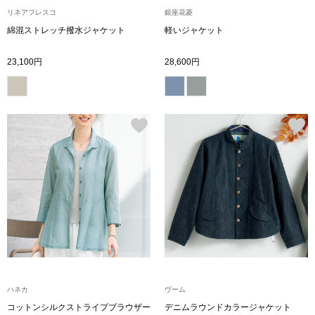
トレーナー／パ
リネアフレスコ
銀座花菱
綿混ストレッチ撥水ジャケット
軽いジャケット
セーター
【特集】食彩倶楽部
23,100円
28,600円
カーディガン／
ブランド
ベスト
特集
スーツ
その他
ワンピース／
ハネカ
ヴーム
ワンピース
コットンシルクストライプブラウザー
デニムラウンドカラージャケット