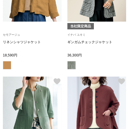
ボトムス
パンツ／スラッ
当社限定商品
セモアージュ
イナバ ユキミ
ショート･クロ
リネンシャツジャケット
ギンガムチェックジャケット
デニム
18,590円
36,300円
その他
ルーム･アン
ルームウェア／
BOGARD 最新号はこちら
アンダーウェア