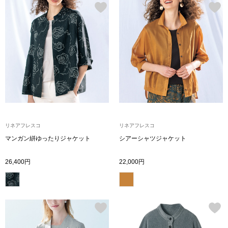
帽子
キッズ
ネクタイ
芸品
マフラー／スヌ
スカーフ／スト
手袋
リネアフレスコ
リネアフレスコ
ベルト
マンガン絣ゆったりジャケット
シアーシャツジャケット
26,400円
22,000円
靴下
サングラス／メ
傘／日傘