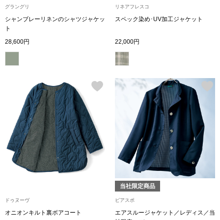
グラングリ
リネアフレスコ
シャンブレーリネンのシャツジャケッ
スペック染め･UV加工ジャケット
アンダーウェア
リュック･バッ
ト
28,600円
22,000円
ボストンバッグ
スーツケース／
物
その他
／アクセサリー
シューズ
ョン雑貨
スリップオン
当社限定商品
レースアップ
ドゥヌーヴ
ビアスポ
オニオンキルト裏ボアコート
エアスルージャケット／レディス／当