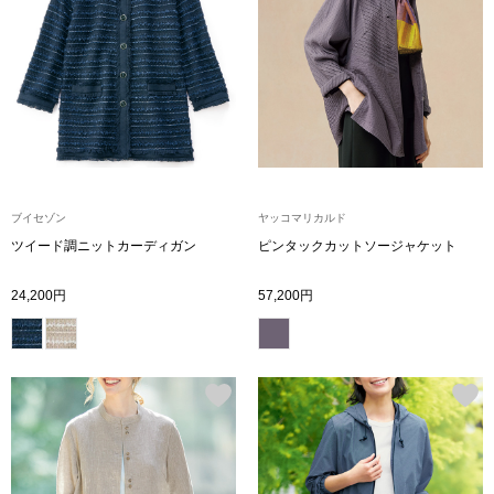
シューズ
スリップオン
レースアップ
パンプス
ブイセゾン
ヤッコマリカルド
ツイード調ニットカーディガン
ピンタックカットソージャケット
スニーカー
24,200円
57,200円
ブーツ
サンダル
その他