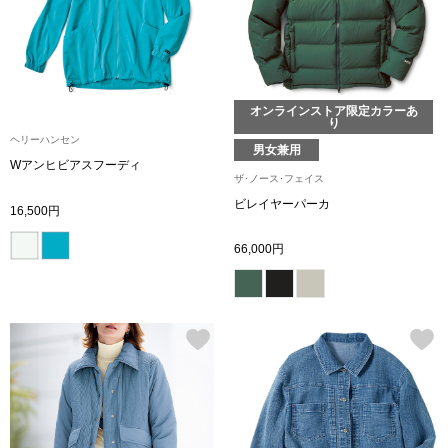
ザ･ノース･フ
ップ
ヘリーハンセン
ンス
カンタベリー
オンラインストア限定カラーあ
り
ヘリーハンセン
男女兼用
金谷製靴
Wアンヒビアスフーディ
ザ･ノース･フェイス
ビレイヤーパーカ
16,500円
ヘンリーコット
66,000円
おすすめ特集
【特集】Trave
【特集】cante