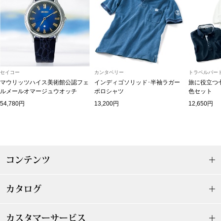
マフラー／スヌ
スカーフ／スト
手袋
セイコー
カンタベリー
トラベルパート
マウリッツハイス美術館公認フェ
インディゴソリッド･半袖ラガー
旅に役立つ
ベルト
ルメールオマージュウオッチ
ポロシャツ
色セット
54,780円
13,200円
12,650円
靴下
サングラス／メ
コンテンツ
傘／日傘
カタログ
その他
カスタマーサービス