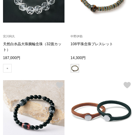
ボトムス
パンツ／スラッ
宮川利久
中野伊助
ショート･クロ
天然白水晶大珠腕輪念珠（32面カッ
108平珠念珠ブレスレット
ト）
デニム
187,000円
14,300円
その他
ルーム･アン
ルームウェア／
BOGARD 最新号はこちら
アンダーウェア