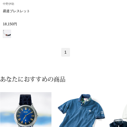
中野伊助
易道ブレスレット
アンダーウェア
リュック･バッ
18,150円
ボストンバッグ
スーツケース／
1
物
その他
／アクセサリー
あなたにおすすめの商品
シューズ
ョン雑貨
スリップオン
レースアップ