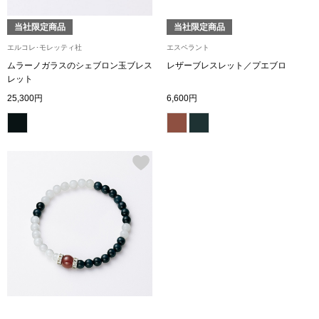
ブランド
その他
当社限定商品
当社限定商品
エルコレ･モレッティ社
エスペラント
特集
ムラーノガラスのシェブロン玉ブレス
レザーブレスレット／プエブロ
レット
バッグ
25,300円
6,600円
カタログ
トートバッグ
ス
すべて見る
ハンドバッグ
ショルダーバッ
ブリーフケース
ス／チュニック
クラッチバッグ
ボディバッグ