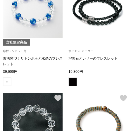
トップス
Tシャツ／カッ
物
ポロシャツ
／アクセサリー
当社限定商品
シャツ
藤村トンボ玉工房
サイモン･カーター
ョン雑貨
古法窯づくりトンボ玉と水晶のブレス
溶岩石とレザーのブレスレット
レット
トレーナー／パ
39,600円
19,800円
セーター／カー
ベスト
その他