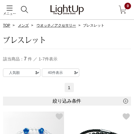
0
メニュー
TOP
メンズ
ウオッチ／アクセサリー
ブレスレット
戻る
ブレスレット
アウター
すべて見る
7
該当商品：
件 ／ 1-7件表示
ジャケット
コート
1
ブルゾン
絞り込み条件
アンダーウェア
その他