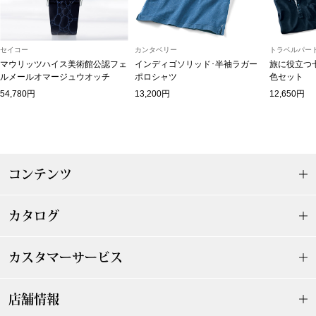
スニーカー
ブーツ
セイコー
カンタベリー
トラベルパート
マウリッツハイス美術館公認フェ
インディゴソリッド･半袖ラガー
旅に役立つ
ルメールオマージュウオッチ
ポロシャツ
色セット
サンダル
54,780円
13,200円
12,650円
その他
コンテンツ
財布／小物
財布／コインケ
カタログ
革小物
カスタマーサービス
Miss Kyouko／ミスキョウコ
ポーチ
店舗情報
ブランド