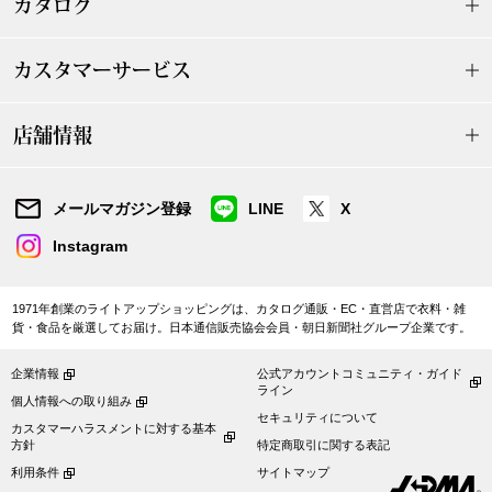
カタログ
ボトムス
カスタマーサービス
パンツ／スラッ
店舗情報
ショート･クロ
デニム
メールマガジン登録
LINE
X
Instagram
その他
1971年創業のライトアップショッピングは、カタログ通販・EC・直営店で衣料・雑
貨・食品を厳選してお届け。日本通信販売協会会員・朝日新聞社グループ企業です。
ルーム･アン
企業情報
公式アカウントコミュニティ・ガイド
ライン
個人情報への取り組み
ルームウェア／
セキュリティについて
カスタマーハラスメントに対する基本
方針
特定商取引に関する表記
BOGARD 最新号はこちら
アンダーウェア
利用条件
サイトマップ