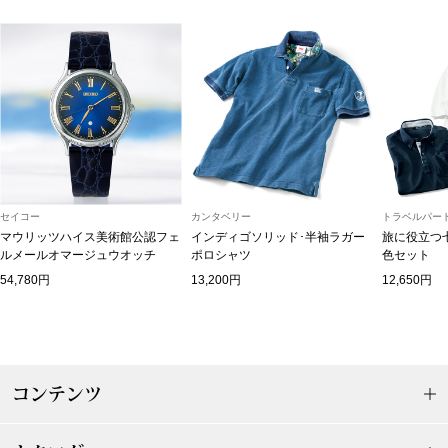
トップス
Tシャツ／カッ
物
ポロシャツ
／アクセサリー
シャツ
ョン雑貨
セイコー
カンタベリー
トラベルパート
トレーナー／パ
マウリッツハイス美術館公認フェ
インディゴソリッド･半袖ラガー
旅に役立つ
ルメールオマージュウオッチ
ポロシャツ
色セット
54,780円
13,200円
12,650円
セーター／カー
ベスト
その他
コンテンツ