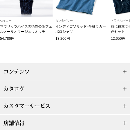
スニーカー
ブーツ
セイコー
カンタベリー
トラベルパート
マウリッツハイス美術館公認フェ
インディゴソリッド･半袖ラガー
旅に役立つ
ルメールオマージュウオッチ
ポロシャツ
色セット
サンダル
54,780円
13,200円
12,650円
その他
コンテンツ
財布／小物
財布／コインケ
カタログ
革小物
カスタマーサービス
Miss Kyouko／ミスキョウコ
ポーチ
店舗情報
ブランド