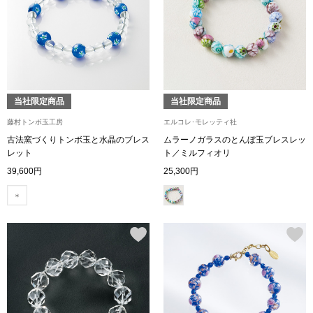
トップス
Tシャツ／カッ
物
ポロシャツ
／アクセサリー
当社限定商品
当社限定商品
シャツ
藤村トンボ玉工房
エルコレ･モレッティ社
ョン雑貨
古法窯づくりトンボ玉と水晶のブレス
ムラーノガラスのとんぼ玉ブレスレッ
レット
ト／ミルフィオリ
トレーナー／パ
39,600円
25,300円
セーター／カー
ベスト
その他