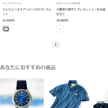
ライクアチャーム
宮川クリスタル研究所
ラピスとベネチアンビーズのブレスレ
六瓢箪の御守りブレスレット／白水晶
アンダーウェア
リュック･バッ
ット
仕立て
14,300円
20,680円
ボストンバッグ
スーツケース／
1
物
その他
／アクセサリー
あなたにおすすめの商品
シューズ
ョン雑貨
スリップオン
レースアップ