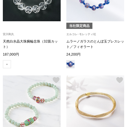
ボトムス
パンツ／スラッ
当社限定商品
宮川利久
エルコレ･モレッティ社
ショート･クロ
天然白水晶大珠腕輪念珠（32面カッ
ムラーノガラスのとんぼ玉ブレスレッ
ト）
ト／フィオラート
デニム
187,000円
24,200円
その他
ルーム･アン
ルームウェア／
BOGARD 最新号はこちら
アンダーウェア