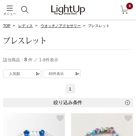
0
メニュー
TOP
レディス
ウオッチ／アクセサリー
ブレスレット
戻る
ブレスレット
アウター
すべて見る
8
該当商品：
件 ／ 1-8件表示
ジャケット
コート
1
ブルゾン
絞り込み条件
アンダーウェア
その他