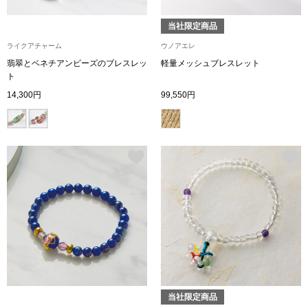
ブランド
その他
当社限定商品
ライクアチャーム
ウノアエレ
特集
翡翠とベネチアンビーズのブレスレッ
軽量メッシュブレスレット
ト
バッグ
14,300円
99,550円
カタログ
トートバッグ
ス
すべて見る
ハンドバッグ
ショルダーバッ
ブリーフケース
ス／チュニック
クラッチバッグ
当社限定商品
ボディバッグ