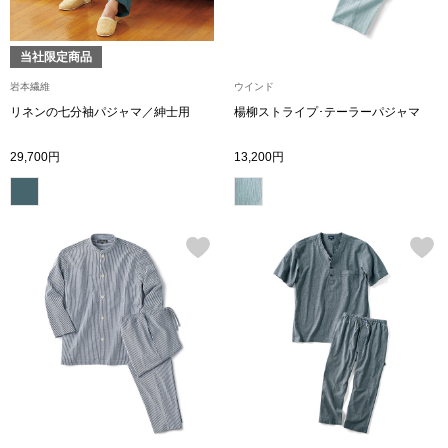
【特集】HELL
当社限定商品
岩本繊維
ウインド
おすすめカタ
リネンの七分袖パジャマ／紳士用
楊柳ストライプ･テーラーパジャマ
Salon de GRANDGRIS
BOGARD August
29,700円
13,200円
ブランド
BOGARD July 2
特集
RUGLOG 2026 
すべて見る
アウター
ジャケット
ビール／酒
コート