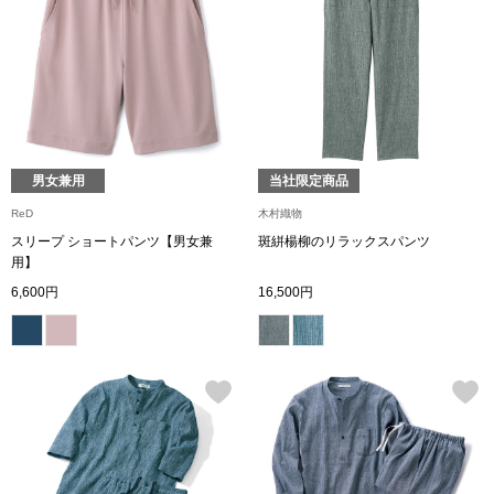
〈セイコー〉マウリッツハイス美術館公認フェ
その他
ルメールオマージュウオッチ
ブランド
和装
特集
男女兼用
当社限定商品
和装小物
ReD
木村織物
スリープ ショートパンツ【男女兼
斑絣楊柳のリラックスパンツ
その他
用】
ティ
すべて見る
6,600円
16,500円
ケア
その他
ア
おすすめブラ