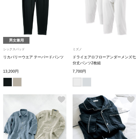
シューズ
スリップオン
男女兼用
レースアップ
シックスパッド
ミズノ
リカバリーウエア テーパードパンツ
ドライエアロフローアンダーメンズ七
パンプス
分丈パンツ2枚組
13,200円
7,700円
スニーカー
ブーツ
サンダル
その他