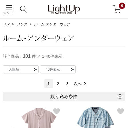
0
メニュー
TOP
メンズ
ルーム･アンダーウェア
戻る
ルーム･アンダーウェア
アウター
すべて見る
101
該当商品：
件 ／ 1-40件表示
ジャケット
コート
1
2
3
次へ
ブルゾン
絞り込み条件
アンダーウェア
その他