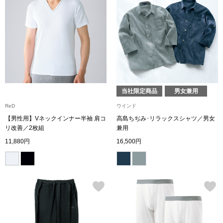
ハンドバッグ
ショルダーバッ
クラッチバッグ
ボディバッグ
当社限定商品
男女兼用
ReD
ウインド
リュック･バッ
【男性用】Vネックインナー半袖 肩コ
高島ちぢみ･リラックスシャツ／男女
リ改善／2枚組
兼用
11,880円
16,500円
ボストンバッグ
スーツケース／
その他