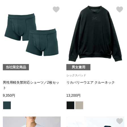
その他
ルーム･アン
ルームウェア／
アンダーウェア
当社限定商品
男女兼用
シックスパッド
その他
男性用軽失禁対応ショーツ／2枚セッ
リカバリーウエア クルーネック
ト
9,350円
13,200円
バッグ
トートバッグ