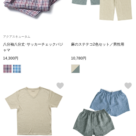
ボトムス
パンツ／スラッ
アクアスキュータム
ショート･クロ
八分袖八分丈･サッカーチェックパジ
麻のステテコ2色セット／男性用
ャマ
デニム
14,300円
10,780円
その他
ルーム･アン
ルームウェア／
BOGARD 最新号はこちら
アンダーウェア