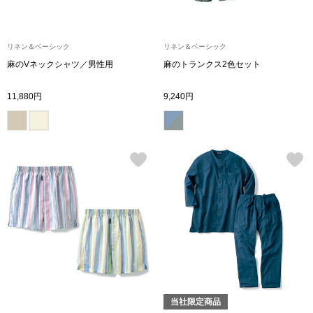
ブランド
その他
リネン＆ベーシック
リネン＆ベーシック
特集
麻のVネックシャツ／男性用
麻のトランクス2色セット
バッグ
11,880円
9,240円
カタログ
トートバッグ
ス
すべて見る
ハンドバッグ
ショルダーバッ
ブリーフケース
ス／チュニック
クラッチバッグ
当社限定商品
ボディバッグ