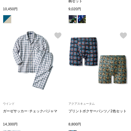
スニーカー
柄セット
10,450円
9,020円
ブーツ
サンダル
その他
財布／小物
財布／コインケ
ウインド
アクアスキュータム
革小物
ガーゼサッカー･チェックパジャマ
プリントボクサーパンツ／2色セット
Miss Kyouko／ミスキョウコ
ポーチ
14,300円
8,800円
ブランド