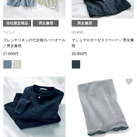
財布／小物
当社限定商品
男女兼用
男女兼用
財布／コインケ
ウインド
UCHINO
フレンチリネンの七分袖カバーオール
マシュマロガーゼスリーパー／男女兼
／男女兼用
用
革小物
17,600円
20,900円
ポーチ
その他
ウオッチ／ア
ウオッチ