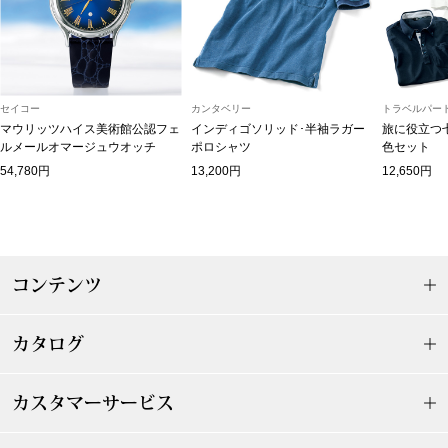
マフラー／スヌ
スカーフ／スト
セイコー
カンタベリー
トラベルパート
手袋
マウリッツハイス美術館公認フェ
インディゴソリッド･半袖ラガー
旅に役立つ
ルメールオマージュウオッチ
ポロシャツ
色セット
54,780円
13,200円
12,650円
ベルト
靴下
コンテンツ
サングラス／メ
傘／日傘
カタログ
その他
カスタマーサービス