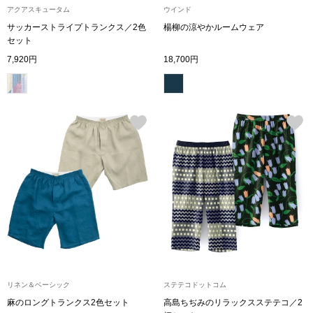
アクアスキュータム
ウインド
サッカーストライプトランクス／2色
楊柳の涼やかルームウェア
アンダーウェア
リュック･バッ
セット
7,920円
18,700円
ボストンバッグ
スーツケース／
物
その他
／アクセサリー
シューズ
ョン雑貨
スリップオン
レースアップ
リネン＆ベーシック
ステテコドットコム
麻のロングトランクス2色セット
高島ちぢみのリラックスステテコ／2