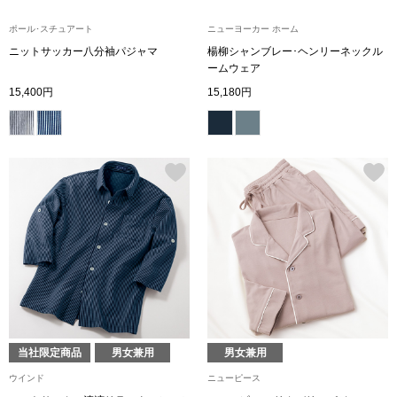
ポール･スチュアート
ニューヨーカー ホーム
ブルゾン
ニットサッカー八分袖パジャマ
楊柳シャンブレー･ヘンリーネックル
ームウェア
15,400円
15,180円
その他
トップス
Tシャツ／カッ
ポロシャツ
シャツ／ブラウ
当社限定商品
男女兼用
男女兼用
タンクトップ／
ウインド
ニューピース