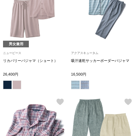
トップス
Tシャツ／カッ
物
ポロシャツ
／アクセサリー
男女兼用
シャツ
ニューピース
アクアスキュータム
ョン雑貨
リカバリーパジャマ（ショート）
吸汗速乾サッカーボーダーパジャマ
トレーナー／パ
26,400円
16,500円
セーター／カー
ベスト
その他