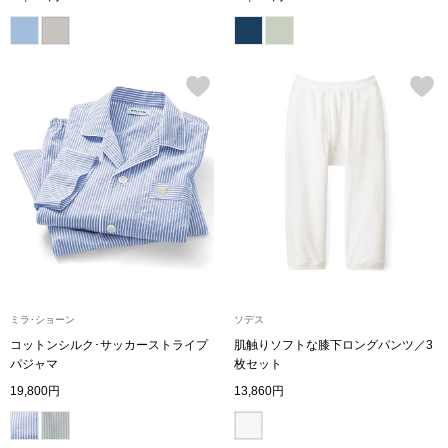
シャツワンピー
チュニック
ボトムス
スカート
パンツ／スラッ
ワイド･ガウチ
ミラ･ショーン
ソデス
コットンシルク･サッカーストライプ
肌触りソフトな膝下ロングパンツ／3
パジャマ
枚セット
レギンス／スパ
19,800円
13,860円
ショート･クロ