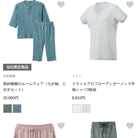
帽子
キッズ
ネクタイ
芸品
マフラー／スヌ
スカーフ／スト
当社限定商品
手袋
木村織物
ミズノ
ベルト
斑絣楊柳のルームウェア（七分袖、八
ドライエアロフローアンダーメンズ半
分丈セット）
袖シャツ3枚組
20,900円
8,910円
靴下
サングラス／メ
傘／日傘