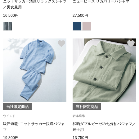
ニットサッカー清涼リラックスシャツ
ニューピース リカバリーパジャマ
トレーナー／パ
／男女兼用
16,500円
27,500円
セーター
【特集】食彩倶楽部
カーディガン／
ブランド
ベスト
特集
スーツ
その他
当社限定商品
当社限定商品
ワンピース／
ウインド
岩本繊維
吸汗速乾･ニットサッカー快適パジャ
和晒ダブルガーゼの七分袖パジャマ／
ワンピース
マ
紳士用
19,800円
13,750円