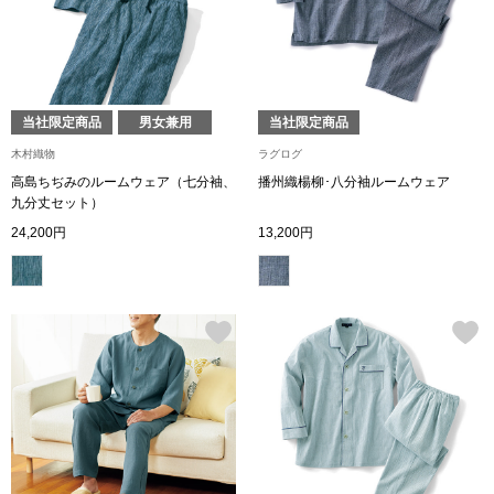
ザ･ノース･フ
ップ
ヘリーハンセン
ンス
カンタベリー
当社限定商品
男女兼用
当社限定商品
木村織物
ラグログ
金谷製靴
高島ちぢみのルームウェア（七分袖、
播州織楊柳･八分袖ルームウェア
九分丈セット）
24,200円
13,200円
ヘンリーコット
おすすめ特集
【特集】Trave
【特集】cante