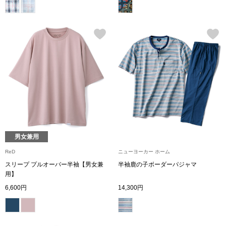
その他
特集
ウオッチ／ア
ホビー
すべて見る
ウオッチ
ネックレス
ック
ブレスレット
男女兼用
ReD
ニューヨーカー ホーム
その他
スリープ プルオーバー半袖【男女兼
半袖鹿の子ボーダーパジャマ
用】
･テーブルウェア
6,600円
14,300円
ファッション