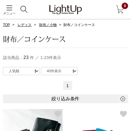
0
メニュー
TOP
レディス
財布／小物
財布／コインケース
戻る
財布／コインケース
アウター
すべて見る
23
該当商品：
件 ／ 1-23件表示
ジャケット
コート
1
ブルゾン
絞り込み条件
アンダーウェア
その他