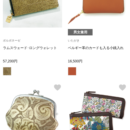
ザ･ノース･フ
ップ
ヘリーハンセン
ンス
カンタベリー
男女兼用
ボルボネーゼ
いたがき
金谷製靴
ラムスウェード･ロングウォレット
ベルギー革のカードも入る小銭入れ
57,200円
16,500円
ヘンリーコット
おすすめ特集
【特集】Trave
【特集】cante