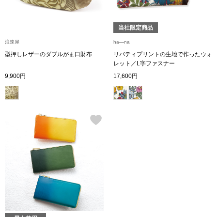
【特集】HELL
当社限定商品
浪速屋
ha―na
おすすめカタ
型押しレザーのダブルがま口財布
リバティプリントの生地で作ったウォ
レット／L字ファスナー
Salon de GRANDGRIS
BOGARD August
9,900円
17,600円
ブランド
BOGARD July 2
特集
RUGLOG 2026 
すべて見る
アウター
ジャケット
ビール／酒
コート