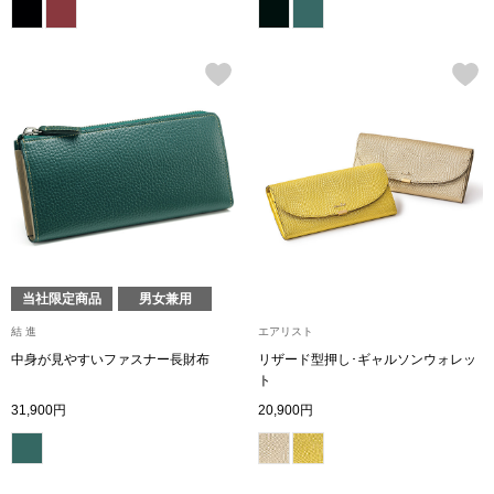
その他
特集
ウオッチ／ア
ホビー
すべて見る
ウオッチ
ネックレス
ック
ブレスレット
当社限定商品
男女兼用
結 進
エアリスト
その他
中身が見やすいファスナー長財布
リザード型押し･ギャルソンウォレッ
ト
･テーブルウェア
31,900円
20,900円
ファッション