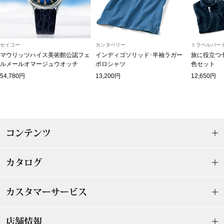
トレーナー／パ
セーター
【特集】食彩倶楽部
セイコー
カンタベリー
トラベルパート
マウリッツハイス美術館公認フェ
インディゴソリッド･半袖ラガー
旅に役立つ
カーディガン／
ブランド
ルメールオマージュウオッチ
ポロシャツ
色セット
54,780円
13,200円
12,650円
ベスト
特集
スーツ
コンテンツ
その他
カタログ
ワンピース／
カスタマーサービス
ワンピース
店舗情報