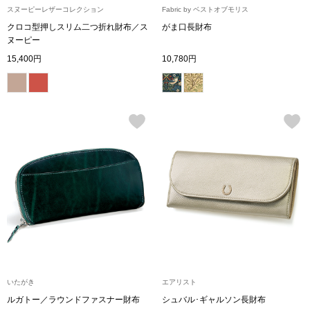
スヌーピーレザーコレクション
Fabric by ベストオブモリス
クロコ型押しスリム二つ折れ財布／ス
がま口長財布
アンダーウェア
リュック･バッ
ヌーピー
15,400円
10,780円
ボストンバッグ
スーツケース／
物
その他
／アクセサリー
シューズ
ョン雑貨
スリップオン
レースアップ
いたがき
エアリスト
ルガトー／ラウンドファスナー財布
シュバル･ギャルソン長財布