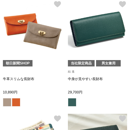
帽子
キッズ
ネクタイ
芸品
マフラー／スヌ
スカーフ／スト
朝日新聞SHOP
当社限定商品
男女兼用
手袋
結 進
ベルト
牛革スリムな長財布
中身が見やすい長財布
10,890円
29,700円
靴下
サングラス／メ
傘／日傘