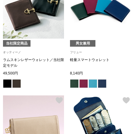
トップス
Tシャツ／カッ
物
ポロシャツ
／アクセサリー
当社限定商品
男女兼用
シャツ
オッティーノ
フリュー
ョン雑貨
ラムスキンレザーウォレット／当社限
軽量スマートウォレット
定モデル
トレーナー／パ
49,500円
8,140円
セーター／カー
ベスト
その他