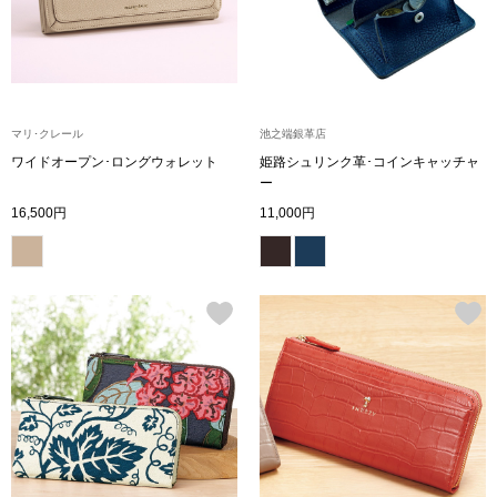
ボトムス
パンツ／スラッ
マリ･クレール
池之端銀革店
ショート･クロ
ワイドオープン･ロングウォレット
姫路シュリンク革･コインキャッチャ
ー
デニム
16,500円
11,000円
その他
ルーム･アン
ルームウェア／
BOGARD 最新号はこちら
アンダーウェア