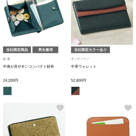
〈セイコー〉マウリッツハイス美術館公認フェ
その他
ルメールオマージュウオッチ
ブランド
和装
特集
当社限定商品
男女兼用
当社限定カラーあり
和装小物
結 進
オッティーノ
中身が見やすいコンパクト財布
牛革ウォレット
その他
ティ
すべて見る
24,200円
52,800円
ケア
その他
ア
おすすめブラ