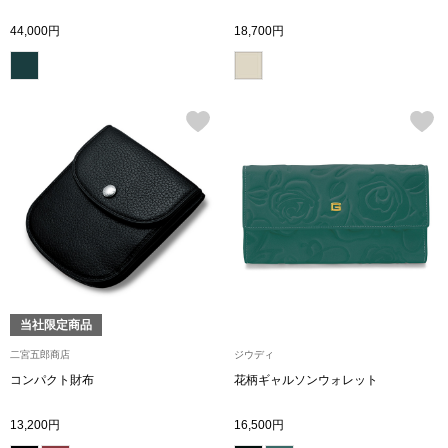
スニーカー
44,000円
18,700円
ブーツ
サンダル
その他
財布／小物
財布／コインケ
当社限定商品
二宮五郎商店
ジウディ
革小物
コンパクト財布
花柄ギャルソンウォレット
Miss Kyouko／ミスキョウコ
ポーチ
13,200円
16,500円
ブランド