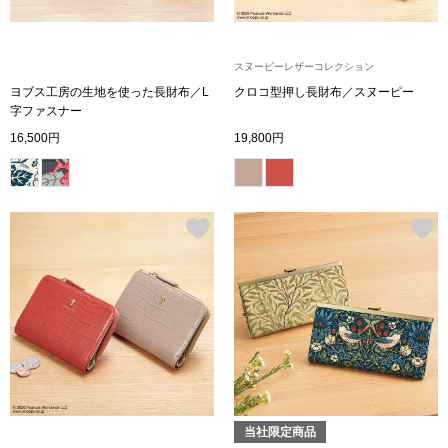
ブランド
その他
スヌーピーレザーコレクション
特集
ヨブス工房の生地を使った長財布／L
クロコ型押し長財布／スヌーピー
字ファスナー
バッグ
16,500円
19,800円
カタログ
トートバッグ
ス
すべて見る
ハンドバッグ
ショルダーバッ
ブリーフケース
ス／チュニック
クラッチバッグ
当社限定商品
ボディバッグ