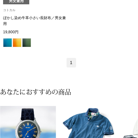
男女兼用
コトカル
ブルゾン
ぼかし染め牛革小さい長財布／男女兼
用
19,800円
その他
トップス
1
Tシャツ／カッ
あなたにおすすめの商品
ポロシャツ
シャツ／ブラウ
タンクトップ／