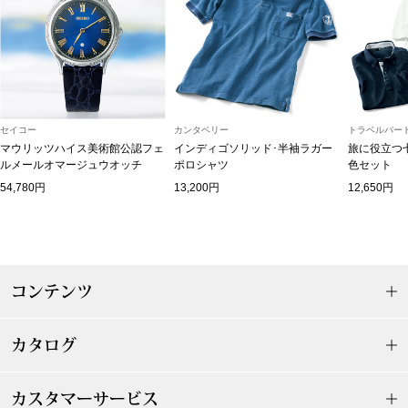
ブルゾン
その他
セイコー
カンタベリー
トラベルパート
マウリッツハイス美術館公認フェ
インディゴソリッド･半袖ラガー
旅に役立つ
ルメールオマージュウオッチ
ポロシャツ
色セット
トップス
54,780円
13,200円
12,650円
Tシャツ／カッ
ポロシャツ
コンテンツ
シャツ／ブラウ
カタログ
タンクトップ／
カスタマーサービス