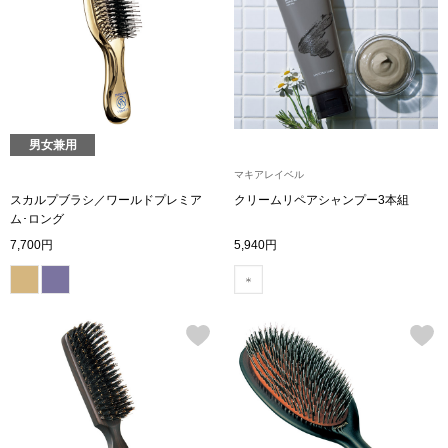
トップス
Tシャツ／カッ
物
ポロシャツ
／アクセサリー
男女兼用
シャツ
マキアレイベル
ョン雑貨
スカルプブラシ／ワールドプレミア
クリームリペアシャンプー3本組
ム･ロング
トレーナー／パ
7,700円
5,940円
セーター／カー
ベスト
その他