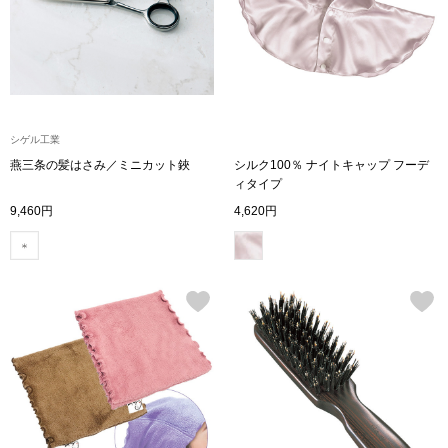
ザ･ノース･フ
ップ
ヘリーハンセン
ンス
カンタベリー
シゲル工業
金谷製靴
燕三条の髪はさみ／ミニカット鋏
シルク100％ ナイトキャップ フーデ
ィタイプ
9,460円
4,620円
ヘンリーコット
おすすめ特集
【特集】Trave
【特集】cante