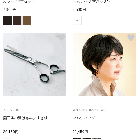
スニーカー
カラー／2本セット
ーム ルミナマジックSII
7,960円
5,500円
ブーツ
サンダル
その他
財布／小物
財布／コインケ
シゲル工業
銀座サロン KAZUE WIG
革小物
燕三条の髪はさみ／すき鋏
フルウィッグ
Miss Kyouko／ミスキョウコ
ポーチ
29,150円
21,450円
ブランド