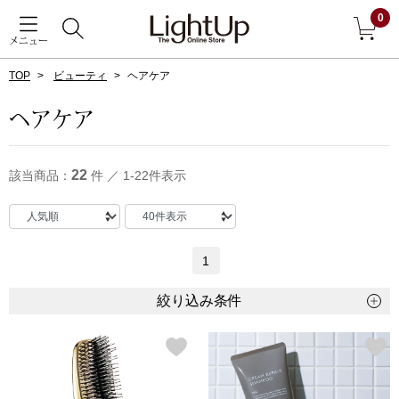
0
メニュー
TOP
ビューティ
ヘアケア
戻る
ヘアケア
アウター
すべて見る
22
該当商品：
件 ／ 1-22件表示
ジャケット
コート
1
ブルゾン
絞り込み条件
アンダーウェア
その他