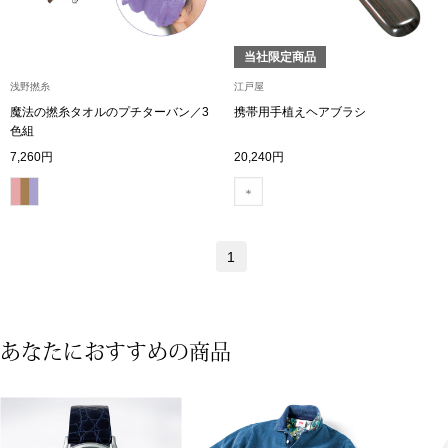
【特集】HELL
当社限定商品
浅野撚糸
江戸屋
おすすめカタ
魔法の撚糸タオルのプチターバン／3
携帯用手植えヘアブラシ
色組
Salon de GRANDGRIS
BOGARD August
7,260円
20,240円
ブランド
BOGARD July 2
特集
1
RUGLOG 2026 
すべて見る
アウター
あなたにおすすめの商品
ジャケット
ビール／酒
コート