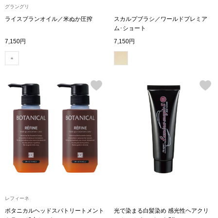
グラングリ
ライスブランオイル／米ぬか圧搾
スカルプブラシ／ワールドプレミア
アンダーウェア
リュック･バッ
ム･ショート
7,150円
7,150円
ボストンバッグ
スーツケース／
物
その他
／アクセサリー
シューズ
ョン雑貨
スリップオン
レースアップ
レフィーネ
ボタニカルヘッドスパトリートメント
光で染まる白髪染め 感光性ヘアクリ