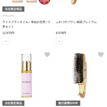
ブランド
その他
当社限定商品
グラングリ
特集
ライスブランオイル／米ぬか圧搾／2
ふわつやブラシ 絹花プレミアム
本セット
バッグ
12,870円
6,578円
カタログ
トートバッグ
ス
すべて見る
ハンドバッグ
ショルダーバッ
ブリーフケース
ス／チュニック
クラッチバッグ
当社限定商品
朝日新聞SHOP
ボディバッグ