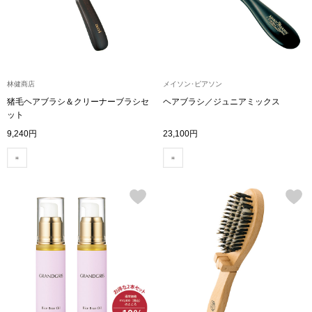
ボトムス
パンツ／スラッ
林健商店
メイソン･ピアソン
ショート･クロ
猪毛ヘアブラシ＆クリーナーブラシセ
ヘアブラシ／ジュニアミックス
ット
デニム
9,240円
23,100円
その他
ルーム･アン
ルームウェア／
BOGARD 最新号はこちら
アンダーウェア