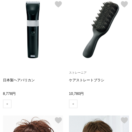
帽子
キッズ
ネクタイ
芸品
マフラー／スヌ
スカーフ／スト
手袋
ストレーニア
ベルト
日本製ヘアバリカン
ケアストレートブラシ
8,778円
10,780円
靴下
サングラス／メ
傘／日傘