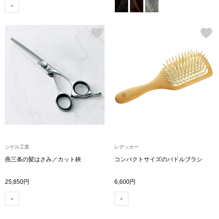
その他
特集
ウオッチ／ア
ホビー
すべて見る
ウオッチ
ネックレス
ック
ブレスレット
シゲル工業
レデッカー
その他
燕三条の髪はさみ／カット鋏
コンパクトサイズのパドルブラシ
･テーブルウェア
25,850円
6,600円
ファッション