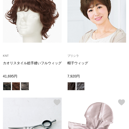
〈セイコー〉マウリッツハイス美術館公認フェ
その他
ルメールオマージュウオッチ
ブランド
和装
特集
和装小物
KNT
プリシラ
カオリスタイル総手縫いフルウィッグ
帽子ウィッグ
その他
ティ
すべて見る
41,695円
7,920円
ケア
その他
ア
おすすめブラ