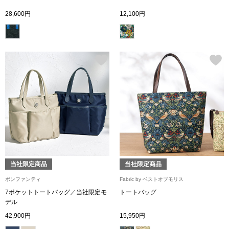
シャツワンピー
28,600円
12,100円
チュニック
ボトムス
スカート
パンツ／スラッ
ワイド･ガウチ
当社限定商品
当社限定商品
ボンファンティ
Fabric by ベストオブモリス
レギンス／スパ
7ポケットトートバッグ／当社限定モ
トートバッグ
デル
42,900円
15,950円
ショート･クロ