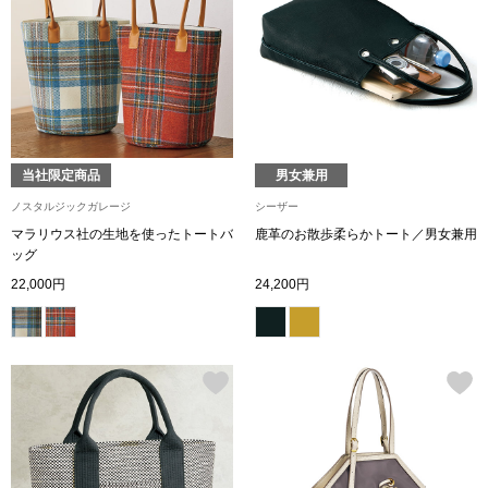
シューズ
スリップオン
レースアップ
当社限定商品
男女兼用
ノスタルジックガレージ
シーザー
パンプス
マラリウス社の生地を使ったトートバ
鹿革のお散歩柔らかトート／男女兼用
ッグ
スニーカー
22,000円
24,200円
ブーツ
サンダル
その他