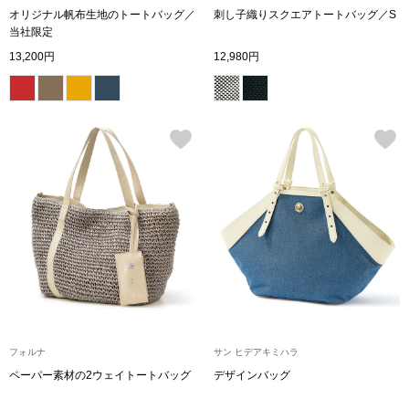
スニーカー
オリジナル帆布生地のトートバッグ／
刺し子織りスクエアトートバッグ／S
当社限定
ブーツ
13,200円
12,980円
サンダル
その他
財布／小物
財布／コインケ
革小物
フォルナ
サン ヒデアキミハラ
Miss Kyouko／ミスキョウコ
ポーチ
ペーパー素材の2ウェイトートバッグ
デザインバッグ
ブランド