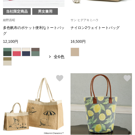
ブランド
その他
当社限定商品
男女兼用
細野昌昭
サン ヒデアキミハラ
特集
多色帆布のポケット便利なトートバッ
ナイロン2ウェイトートバッグ
グ
バッグ
12,100円
16,500円
カタログ
トートバッグ
全6色
ス
すべて見る
ハンドバッグ
ショルダーバッ
ブリーフケース
ス／チュニック
クラッチバッグ
ボディバッグ