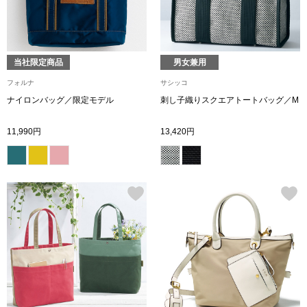
ボトムス
パンツ／スラッ
当社限定商品
男女兼用
フォルナ
サシッコ
ショート･クロ
ナイロンバッグ／限定モデル
刺し子織りスクエアトートバッグ／M
デニム
11,990円
13,420円
その他
ルーム･アン
ルームウェア／
BOGARD 最新号はこちら
アンダーウェア