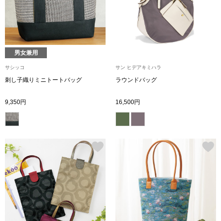
財布／小物
財布／コインケ
男女兼用
サシッコ
サン ヒデアキミハラ
革小物
刺し子織りミニトートバッグ
ラウンドバッグ
ポーチ
9,350円
16,500円
その他
ウオッチ／ア
ウオッチ