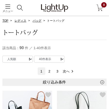
0
メニュー
TOP
レディス
バッグ
トートバッグ
戻る
トートバッグ
アウター
すべて見る
90
該当商品：
件 ／ 1-40件表示
ジャケット
コート
1
2
3
次へ
ブルゾン
絞り込み条件
アンダーウェア
その他