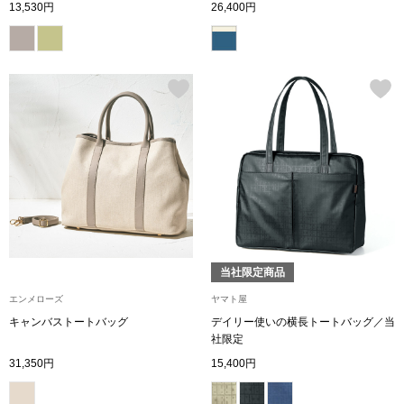
13,530円
26,400円
その他
特集
ウオッチ／ア
ホビー
すべて見る
ウオッチ
ネックレス
ック
ブレスレット
当社限定商品
その他
エンメローズ
ヤマト屋
･テーブルウェア
キャンバストートバッグ
デイリー使いの横長トートバッグ／当
社限定
ファッション
31,350円
15,400円