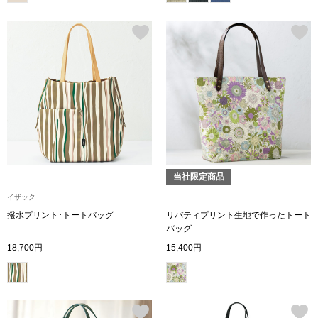
帽子
キッズ
ネクタイ
芸品
マフラー／スヌ
スカーフ／スト
手袋
当社限定商品
ベルト
イザック
撥水プリント･トートバッグ
リバティプリント生地で作ったトート
バッグ
靴下
18,700円
15,400円
サングラス／メ
傘／日傘