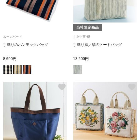
【特集】HELL
当社限定商品
おすすめカタ
ムーンバード
井上企画･幡
Salon de GRANDGRIS
手織りのハンモックバッグ
手織り麻／縞のトートバッグ
BOGARD August
8,690円
13,200円
ブランド
BOGARD July 2
特集
RUGLOG 2026 
すべて見る
アウター
ジャケット
ビール／酒
コート