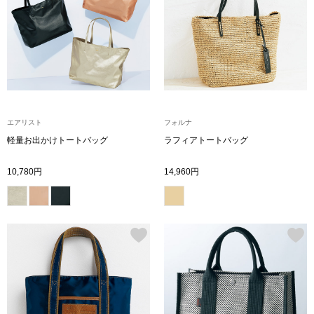
トップス
Tシャツ／カッ
物
ポロシャツ
／アクセサリー
シャツ
エアリスト
フォルナ
ョン雑貨
軽量お出かけトートバッグ
ラフィアトートバッグ
トレーナー／パ
10,780円
14,960円
セーター／カー
ベスト
その他