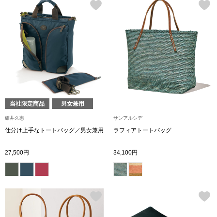
ハンドバッグ
ショルダーバッ
クラッチバッグ
ボディバッグ
当社限定商品
男女兼用
リュック･バッ
碓井久惠
サンアルシデ
仕分け上手なトートバッグ／男女兼用
ラフィアトートバッグ
ボストンバッグ
27,500円
34,100円
スーツケース／
その他