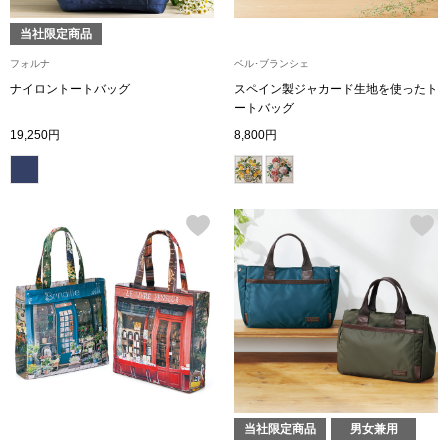
当社限定商品
ブルゾン
フォルナ
ベル･ブランシェ
ナイロントートバッグ
スペイン製ジャカード生地を使ったト
その他
ートバッグ
19,250円
8,800円
トップス
Tシャツ／カッ
ポロシャツ
シャツ／ブラウ
タンクトップ／
当社限定商品
男女兼用