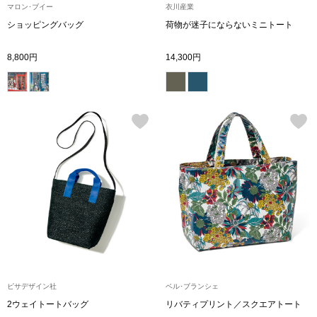
トレーナー／パ
マロン･ブイー
衣川産業
ショッピングバッグ
荷物が迷子にならないミニトート
セーター
【特集】食彩倶楽部
8,800円
14,300円
カーディガン／
ブランド
ベスト
特集
スーツ
その他
ワンピース／
ピサデザイン社
ベル･ブランシェ
ワンピース
2ウェイトートバッグ
リバティプリント／スクエアトート