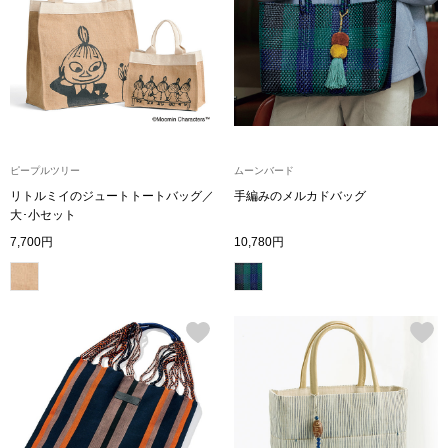
ザ･ノース･フ
ップ
ヘリーハンセン
ンス
カンタベリー
金谷製靴
ピープルツリー
ムーンバード
リトルミイのジュートトートバッグ／
手編みのメルカドバッグ
大･小セット
ヘンリーコット
7,700円
10,780円
おすすめ特集
【特集】Trave
【特集】cante