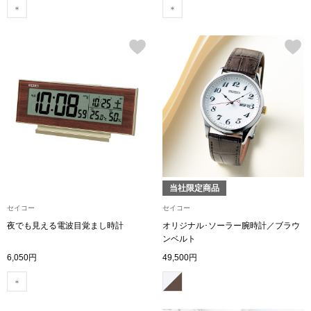
アンダーウェア
リュック･バッ
ボストンバッグ
スーツケース／
物
その他
／アクセサリー
当社限定商品
シューズ
セイコー
セイコー
ョン雑貨
夜でも見える電波目覚まし時計
オリジナル･ソーラー腕時計／ブラウ
スリップオン
ンベルト
6,050円
49,500円
レースアップ