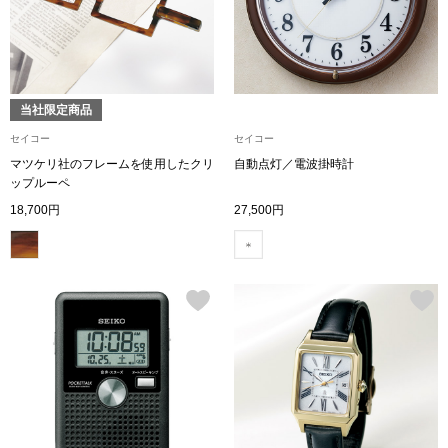
帽子
キッズ
ネクタイ
芸品
当社限定商品
マフラー／スヌ
セイコー
セイコー
スカーフ／スト
マツケリ社のフレームを使用したクリ
自動点灯／電波掛時計
ップルーペ
18,700円
27,500円
手袋
ベルト
靴下
サングラス／メ
傘／日傘