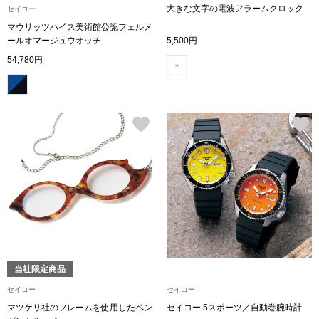
大きな文字の電波アラームクロック
セイコー
ボトムス
マウリッツハイス美術館公認フェルメ
ールオマージュウオッチ
5,500円
パンツ／スラッ
54,780円
ショート･クロ
デニム
その他
ルーム･アン
ルームウェア／
当社限定商品
セイコー
セイコー
BOGARD 最新号はこちら
アンダーウェア
マツケリ社のフレームを使用したペン
セイコー 5スポーツ／自動巻腕時計