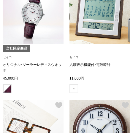
その他
特集
ウオッチ／ア
ホビー
すべて見る
ウオッチ
当社限定商品
セイコー
セイコー
ネックレス
オリジナル･ソーラーレディスウオッ
六曜表示機能付･電波時計
チ
ック
ブレスレット
45,000円
11,000円
その他
･テーブルウェア
ファッション