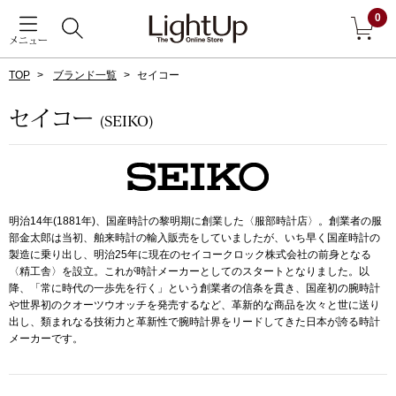
0
メニュー
TOP
ブランド一覧
セイコー
戻る
セイコー
(SEIKO)
アウター
すべて見る
ジャケット
明治14年(1881年)、国産時計の黎明期に創業した〈服部時計店〉。創業者の服
コート
部金太郎は当初、舶来時計の輸入販売をしていましたが、いち早く国産時計の
製造に乗り出し、明治25年に現在のセイコークロック株式会社の前身となる
〈精工舎〉を設立。これが時計メーカーとしてのスタートとなりました。以
ブルゾン
降、「常に時代の一歩先を行く」という創業者の信条を貫き、国産初の腕時計
や世界初のクオーツウオッチを発売するなど、革新的な商品を次々と世に送り
出し、類まれなる技術力と革新性で腕時計界をリードしてきた日本が誇る時計
アンダーウェア
その他
メーカーです。