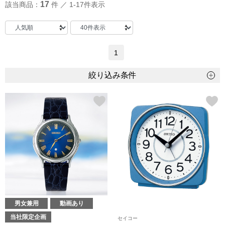
17
該当商品：
件 ／ 1-17件表示
トップス
Tシャツ／カッ
物
1
ポロシャツ
／アクセサリー
絞り込み条件
シャツ
ョン雑貨
トレーナー／パ
セーター／カー
ベスト
その他
男女兼用
動画あり
当社限定企画
セイコー