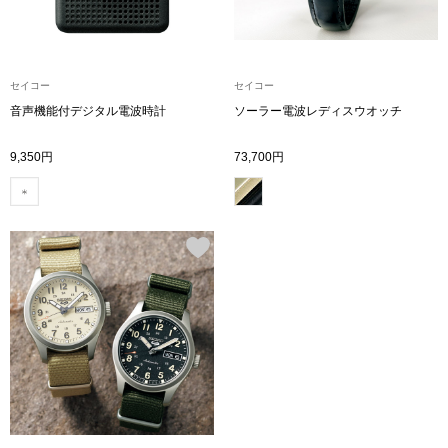
〈セイコー〉マウリッツハイス美術館公認フェ
その他
ルメールオマージュウオッチ
セイコー
セイコー
ブランド
音声機能付デジタル電波時計
ソーラー電波レディスウオッチ
和装
9,350円
73,700円
特集
和装小物
その他
ティ
すべて見る
ケア
その他
ア
おすすめブラ