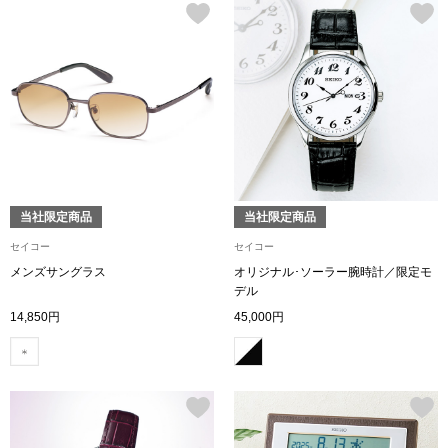
スニーカー
ブーツ
サンダル
その他
当社限定商品
当社限定商品
財布／小物
セイコー
セイコー
メンズサングラス
オリジナル･ソーラー腕時計／限定モ
デル
財布／コインケ
14,850円
45,000円
革小物
Miss Kyouko／ミスキョウコ
ポーチ
ブランド