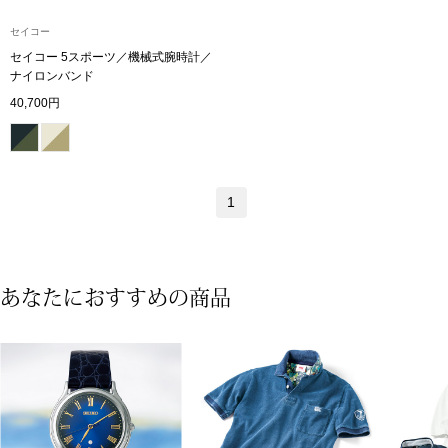
ザ･ノース･フ
ップ
セイコー
ヘリーハンセン
セイコー 5スポーツ／機械式腕時計／
ンス
ナイロンバンド
40,700円
カンタベリー
金谷製靴
1
ヘンリーコット
あなたにおすすめの商品
おすすめ特集
【特集】Trave
【特集】cante