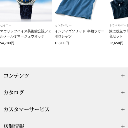
【特集】HELL
セイコー
カンタベリー
トラベルパート
おすすめカタ
マウリッツハイス美術館公認フェ
インディゴソリッド･半袖ラガー
旅に役立つ
ルメールオマージュウオッチ
ポロシャツ
色セット
Salon de GRANDGRIS
BOGARD August
54,780円
13,200円
12,650円
ブランド
BOGARD July 2
特集
RUGLOG 2026 
コンテンツ
カタログ
すべて見る
アウター
カスタマーサービス
ジャケット
ビール／酒
店舗情報
コート