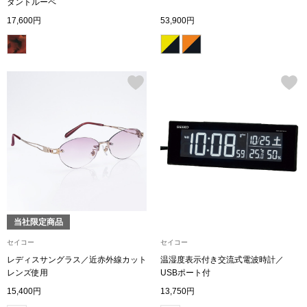
ダントルーペ
17,600円
53,900円
ブランド
その他
特集
バッグ
カタログ
トートバッグ
ス
すべて見る
ハンドバッグ
ショルダーバッ
当社限定商品
ブリーフケース
セイコー
セイコー
レディスサングラス／近赤外線カット
温湿度表示付き交流式電波時計／
ス／チュニック
クラッチバッグ
レンズ使用
USBポート付
15,400円
13,750円
ボディバッグ