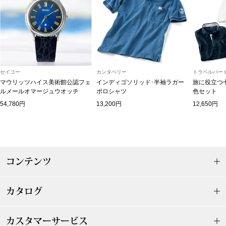
ブルゾン
その他
セイコー
カンタベリー
トラベルパート
マウリッツハイス美術館公認フェ
インディゴソリッド･半袖ラガー
旅に役立つ
ルメールオマージュウオッチ
ポロシャツ
色セット
トップス
54,780円
13,200円
12,650円
Tシャツ／カッ
ポロシャツ
コンテンツ
シャツ／ブラウ
カタログ
タンクトップ／
カスタマーサービス