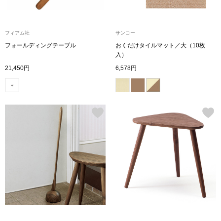
ブランド
その他
フィアム社
サンコー
特集
フォールディングテーブル
おくだけタイルマット／大（10枚
入）
バッグ
21,450円
6,578円
カタログ
トートバッグ
ス
すべて見る
ハンドバッグ
ショルダーバッ
ブリーフケース
ス／チュニック
クラッチバッグ
ボディバッグ