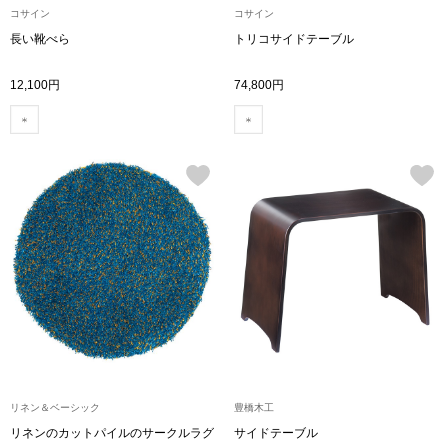
コサイン
コサイン
長い靴べら
トリコサイドテーブル
アンダーウェア
リュック･バッ
12,100円
74,800円
ボストンバッグ
スーツケース／
物
その他
／アクセサリー
シューズ
ョン雑貨
スリップオン
レースアップ
リネン＆ベーシック
豊橋木工
リネンのカットパイルのサークルラグ
サイドテーブル