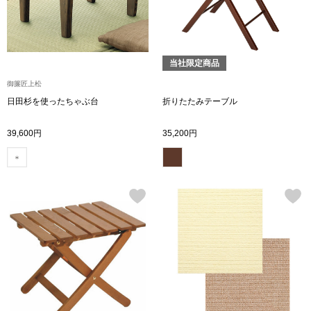
ボトムス
パンツ／スラッ
当社限定商品
御簾匠上松
ショート･クロ
日田杉を使ったちゃぶ台
折りたたみテーブル
デニム
39,600円
35,200円
その他
ルーム･アン
ルームウェア／
BOGARD 最新号はこちら
アンダーウェア