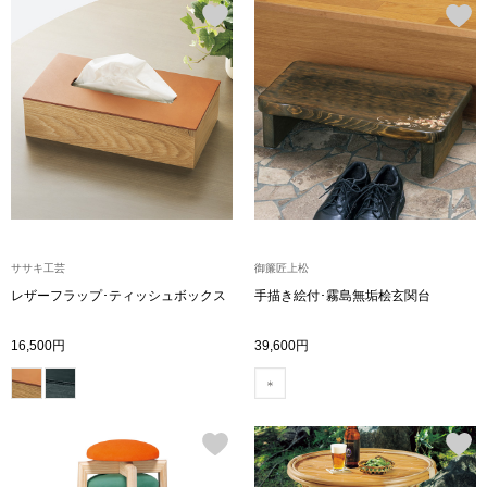
帽子
キッズ
ネクタイ
芸品
マフラー／スヌ
スカーフ／スト
手袋
ササキ工芸
御簾匠上松
ベルト
レザーフラップ･ティッシュボックス
手描き絵付･霧島無垢桧玄関台
16,500円
39,600円
靴下
サングラス／メ
傘／日傘