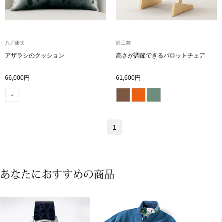
【特集】HELL
八戸康夫
匠工芸
おすすめカタ
アザラシのクッション
高さが調節できるパロットチェア
Salon de GRANDGRIS
BOGARD August
66,000円
61,600円
ブランド
BOGARD July 2
特集
1
RUGLOG 2026 
すべて見る
アウター
あなたにおすすめの商品
ジャケット
ビール／酒
コート