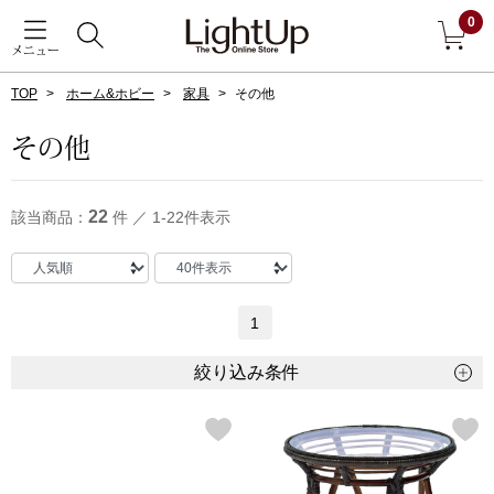
0
メニュー
TOP
ホーム&ホビー
家具
その他
戻る
その他
アウター
すべて見る
22
該当商品：
件 ／ 1-22件表示
ジャケット
コート
1
ブルゾン
絞り込み条件
アンダーウェア
その他