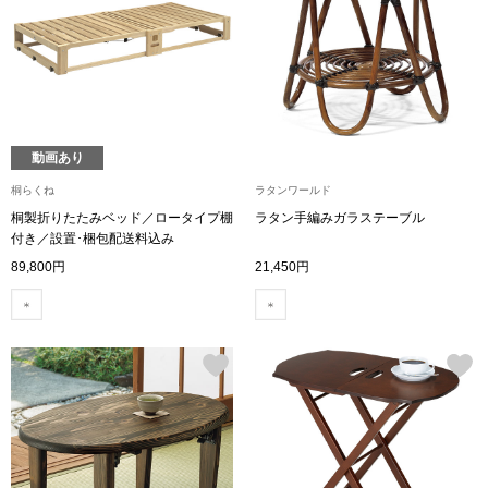
トップス
Tシャツ／カッ
物
ポロシャツ
／アクセサリー
動画あり
シャツ
桐らくね
ラタンワールド
ョン雑貨
桐製折りたたみベッド／ロータイプ棚
ラタン手編みガラステーブル
付き／設置･梱包配送料込み
トレーナー／パ
89,800円
21,450円
セーター／カー
ベスト
その他