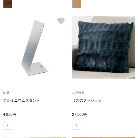
その他
特集
ウオッチ／ア
ホビー
すべて見る
ウオッチ
ネックレス
ック
ブレスレット
km5
八戸康夫
その他
アルミニウムスタンド
リスのクッション
･テーブルウェア
4,950円
27,500円
ファッション