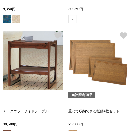
スニーカー
9,350円
30,250円
ブーツ
サンダル
その他
財布／小物
財布／コインケ
当社限定商品
革小物
チークウッドサイドテーブル
重ねて収納できる板膳4枚セット
Miss Kyouko／ミスキョウコ
ポーチ
39,600円
25,300円
ブランド