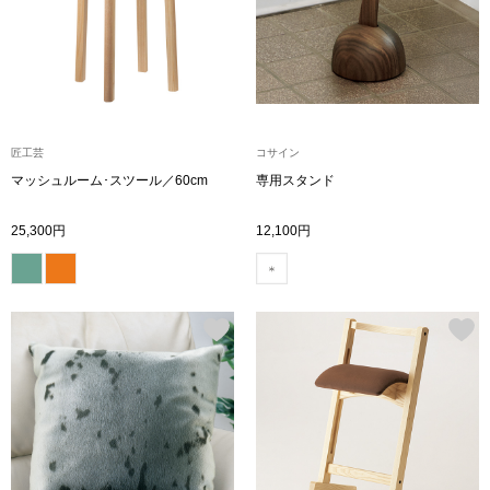
ザ･ノース･フ
ップ
ヘリーハンセン
ンス
カンタベリー
匠工芸
コサイン
金谷製靴
マッシュルーム･スツール／60cm
専用スタンド
25,300円
12,100円
ヘンリーコット
おすすめ特集
【特集】Trave
【特集】cante