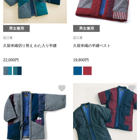
ボトムス
パンツ／スラッ
男女兼用
男女兼用
近江屋
近江屋
ショート･クロ
久留米織切り替え わた入り半纏
久留米織の半纏ベスト
デニム
22,000円
19,800円
その他
ルーム･アン
ルームウェア／
BOGARD 最新号はこちら
アンダーウェア