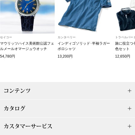
アンダーウェア
リュック･バッ
ボストンバッグ
セイコー
カンタベリー
トラベルパート
マウリッツハイス美術館公認フェ
インディゴソリッド･半袖ラガー
旅に役立つ
スーツケース／
ルメールオマージュウオッチ
ポロシャツ
色セット
54,780円
13,200円
12,650円
物
その他
／アクセサリー
シューズ
コンテンツ
ョン雑貨
スリップオン
カタログ
レースアップ
カスタマーサービス