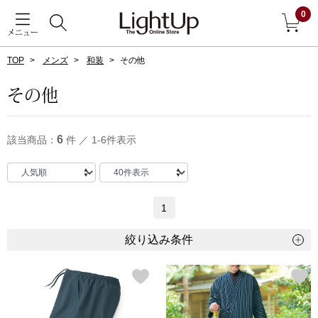
0
メニュー
TOP
メンズ
和装
その他
戻る
その他
アウター
すべて見る
6
該当商品：
件 ／ 1-6件表示
ジャケット
コート
1
ブルゾン
絞り込み条件
アンダーウェア
その他