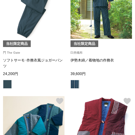
トップス
Tシャツ／カッ
物
ポロシャツ
／アクセサリー
当社限定商品
当社限定商品
シャツ
門 The Gate
臼井織布
ョン雑貨
ソフトサーモ･作務衣風ジョガーパン
伊勢木綿／着物地の作務衣
ツ
トレーナー／パ
24,200円
39,600円
セーター／カー
ベスト
その他