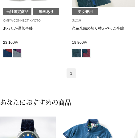
ブランド
その他
当社限定商品
動画あり
男女兼用
OMIYA CONNECT KYOTO
近江屋
特集
あったか洒落半纏
久留米織の切り替えやっこ半纏
バッグ
23,100円
19,800円
カタログ
トートバッグ
ス
すべて見る
ハンドバッグ
1
ショルダーバッ
あなたにおすすめの商品
ブリーフケース
ス／チュニック
クラッチバッグ
ボディバッグ