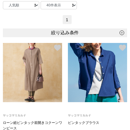
トップス
Tシャツ／カッ
1
物
絞り込み条件
ポロシャツ
／アクセサリー
シャツ
ョン雑貨
トレーナー／パ
セーター／カー
ベスト
その他
ヤッコマリカルド
ヤッコマリカルド
ローン総ピンタック前開きコクーンワ
ピンタックブラウス
ンピース