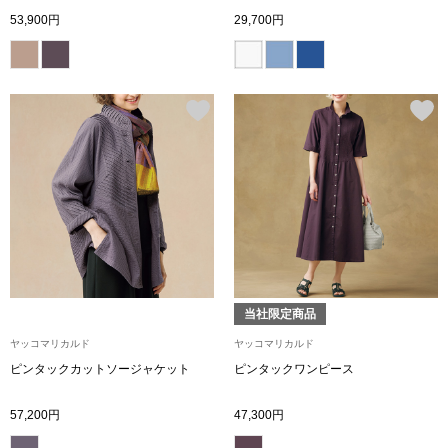
ボトムス
53,900円
29,700円
パンツ／スラッ
ショート･クロ
デニム
その他
当社限定商品
ルーム･アン
ヤッコマリカルド
ヤッコマリカルド
ピンタックカットソージャケット
ピンタックワンピース
ルームウェア／
57,200円
47,300円
BOGARD 最新号はこちら
アンダーウェア