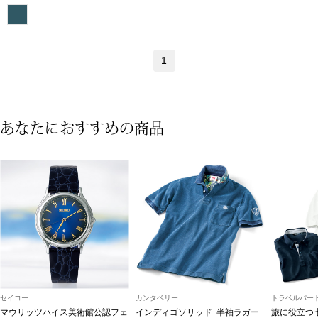
【特集】HELL
1
おすすめカタ
Salon de GRANDGRIS
BOGARD August
あなたにおすすめの商品
ブランド
BOGARD July 2
特集
RUGLOG 2026 
すべて見る
アウター
ジャケット
セイコー
カンタベリー
トラベルパート
ビール／酒
マウリッツハイス美術館公認フェ
インディゴソリッド･半袖ラガー
旅に役立つ
コート