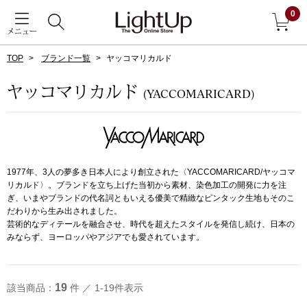
0
メニュー
TOP
ブランド一覧
ヤッコマリカルド
戻る
ヤッコマリカルド
(YACCOMARICARD)
アウター
すべて見る
ジャケット
1977年、3人の夢多き日本人により創立された〈YACCOMARICARD/ヤッコマ
コート
リカルド〉。ブランドを立ち上げた当初から素材、染色加工の開発に力を注
ぎ、いまやブランドの代名詞ともいえる優美で精緻なピンタック生地もそのこ
だわりから生み出されました。
ブルゾン
芸術的なディテールを融合させ、時代を超えたスタイルを発信し続け、日本の
みならず、ヨーロッパやアジアでも愛されています。
アンダーウェア
その他
19
該当商品：
件 ／ 1-19件表示