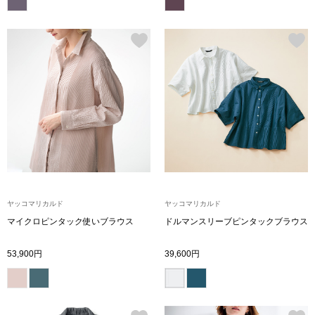
ブランド
その他
特集
バッグ
カタログ
トートバッグ
ス
すべて見る
ハンドバッグ
ショルダーバッ
ヤッコマリカルド
ヤッコマリカルド
マイクロピンタック使いブラウス
ドルマンスリーブピンタックブラウス
ブリーフケース
53,900円
39,600円
ス／チュニック
クラッチバッグ
ボディバッグ