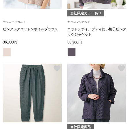
帽子
キッズ
当社限定カラーあり
ネクタイ
芸品
ヤッコマリカルド
ヤッコマリカルド
ピンタックコットンボイルブラウス
コットンボイルブティ使い格子ピンタ
マフラー／スヌ
ックジャケット
36,300円
58,300円
スカーフ／スト
手袋
ベルト
靴下
サングラス／メ
傘／日傘
当社限定商品