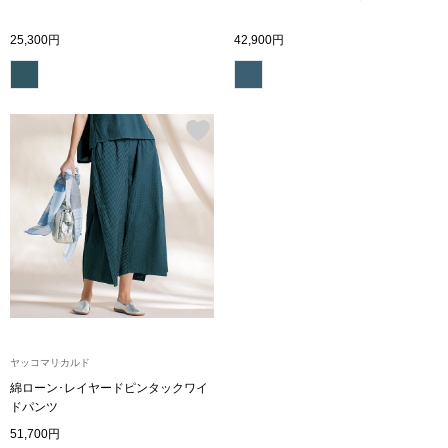
ザ･ノース･フ
ップ
25,300円
42,900円
ヘリーハンセン
ンス
カンタベリー
金谷製靴
ヘンリーコット
おすすめ特集
【特集】Trave
ヤッコマリカルド
綿ローン･レイヤードピンタックワイ
【特集】cante
ドパンツ
51,700円