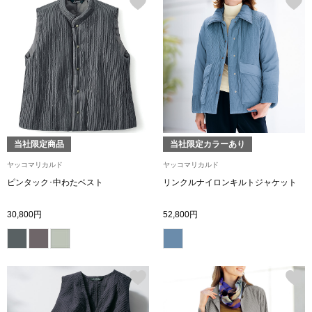
アンダーウェア
リュック･バッ
ボストンバッグ
スーツケース／
物
当社限定商品
当社限定カラーあり
その他
ヤッコマリカルド
ヤッコマリカルド
／アクセサリー
ピンタック･中わたベスト
リンクルナイロンキルトジャケット
シューズ
30,800円
52,800円
ョン雑貨
スリップオン
レースアップ