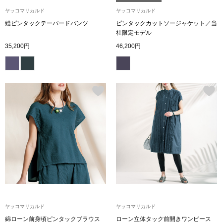
ヤッコマリカルド
ヤッコマリカルド
〈セイコー〉マウリッツハイス美術館公認フェ
その他
総ピンタックテーパードパンツ
ピンタックカットソージャケット／当
ルメールオマージュウオッチ
社限定モデル
35,200円
46,200円
ブランド
和装
特集
和装小物
その他
ティ
すべて見る
ケア
その他
ア
おすすめブラ
ヤッコマリカルド
ヤッコマリカルド
綿ローン前身頃ピンタックブラウス
ローン立体タック前開きワンピース