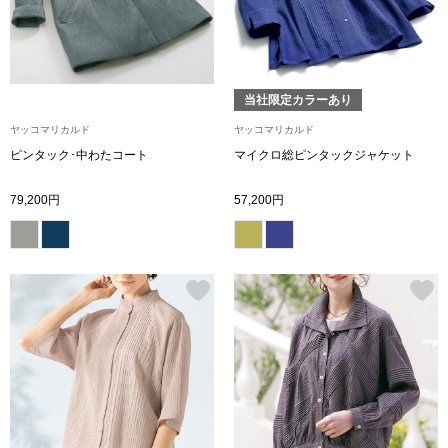
その他
特集
ウオッチ／ア
当社限定カラーあり
ホビー
ヤッコマリカルド
ヤッコマリカルド
すべて見る
ウオッチ
ピンタック･中わたコート
マイクロ総ピンタックジャケット
79,200円
57,200円
ネックレス
ック
ブレスレット
その他
･テーブルウェア
ファッション