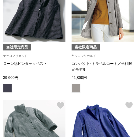
スニーカー
ブーツ
サンダル
当社限定商品
当社限定商品
その他
ヤッコマリカルド
ヤッコマリカルド
ローン総ピンタックベスト
コンパクト･トラベルコート／当社限
定モデル
財布／小物
39,600円
41,800円
財布／コインケ
革小物
Miss Kyouko／ミスキョウコ
ポーチ
ブランド