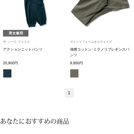
ザ･ノース･フ
ップ
ヘリーハンセン
ンス
カンタベリー
男女兼用
ザ･ノース･フェイス
マインドフォームオルウェイズ
金谷製靴
アクションニットパンツ
強撚コットン･ミラノリブレギンスパ
ンツ
20,900円
9,900円
ヘンリーコット
おすすめ特集
1
【特集】Trave
あなたにおすすめの商品
【特集】cante