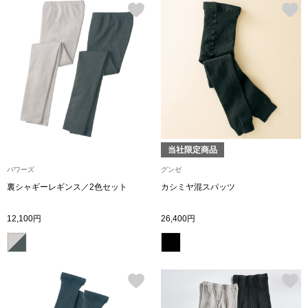
帽子
キッズ
ネクタイ
芸品
マフラー／スヌ
スカーフ／スト
当社限定商品
手袋
パワーズ
グンゼ
ベルト
裏シャギーレギンス／2色セット
カシミヤ混スパッツ
12,100円
26,400円
靴下
サングラス／メ
傘／日傘