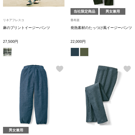
ブランド
その他
当社限定商品
男女兼用
リネアフレスコ
善布楽
特集
麻のプリントイージーパンツ
発熱素材のたっつけ風イージーパンツ
バッグ
27,500円
22,000円
カタログ
トートバッグ
ス
すべて見る
ハンドバッグ
ショルダーバッ
ブリーフケース
ス／チュニック
クラッチバッグ
男女兼用
ボディバッグ