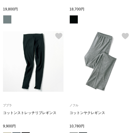
スニーカー
19,800円
18,700円
ブーツ
サンダル
その他
財布／小物
財布／コインケ
ププラ
ノフル
革小物
コットンストレッチリブレギンス
コットンヤクレギンス
Miss Kyouko／ミスキョウコ
ポーチ
9,900円
10,780円
ブランド