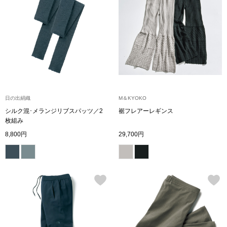
〈セイコー〉マウリッツハイス美術館公認フェ
その他
ルメールオマージュウオッチ
ブランド
和装
特集
和装小物
日の出絹織
M＆KYOKO
シルク混･メランジリブスパッツ／2
裾フレアーレギンス
その他
枚組み
ティ
すべて見る
8,800円
29,700円
ケア
その他
ア
おすすめブラ