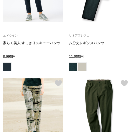
ボトムス
パンツ／スラッ
エドウイン
リネアフレスコ
ショート･クロ
家らく美人 すっきりスキニーパンツ
八分丈レギンスパンツ
デニム
8,690円
11,000円
その他
ルーム･アン
ルームウェア／
BOGARD 最新号はこちら
アンダーウェア