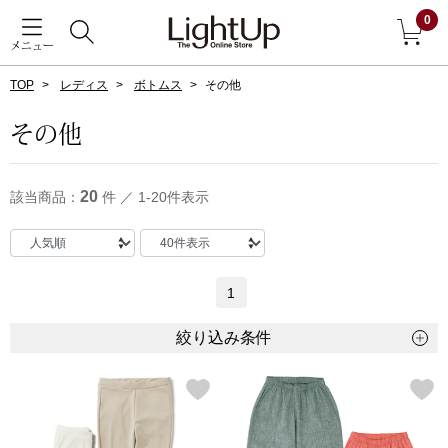
0
メニュー
TOP
レディス
ボトムス
その他
戻る
その他
アウター
すべて見る
20
該当商品：
件 ／ 1-20件表示
ジャケット
コート
1
ブルゾン
絞り込み条件
アンダーウェア
その他