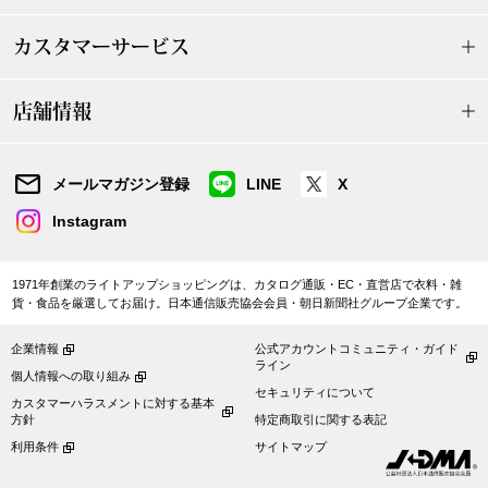
カスタマーサービス
ブルゾン
店舗情報
その他
メールマガジン登録
LINE
X
トップス
Instagram
Tシャツ／カッ
1971年創業のライトアップショッピングは、カタログ通販・EC・直営店で衣料・雑
貨・食品を厳選してお届け。日本通信販売協会会員・朝日新聞社グループ企業です。
ポロシャツ
企業情報
公式アカウントコミュニティ・ガイド
ライン
個人情報への取り組み
シャツ／ブラウ
セキュリティについて
カスタマーハラスメントに対する基本
方針
特定商取引に関する表記
タンクトップ／
利用条件
サイトマップ