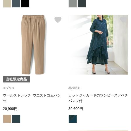
その他
特集
ウオッチ／ア
ホビー
すべて見る
ウオッチ
ネックレス
ック
ブレスレット
当社限定商品
エプリュ
村松明美
その他
ウールストレッチ･ウエストゴムパン
カットジャカードのワンピース／ペチ
ツ
パンツ付
･テーブルウェア
20,900円
39,600円
ファッション