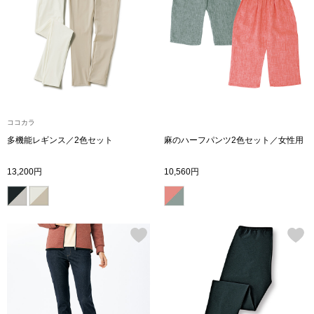
トップス
Tシャツ／カッ
物
ポロシャツ
／アクセサリー
シャツ
ココカラ
ョン雑貨
多機能レギンス／2色セット
麻のハーフパンツ2色セット／女性用
トレーナー／パ
13,200円
10,560円
セーター／カー
ベスト
その他