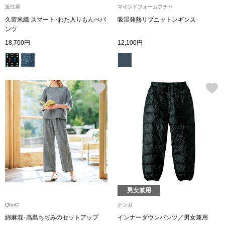
近江屋
マインドフォームアチャ
久留米織 スマート･わた入りもんぺパ
吸湿発熱リブニットレギンス
アンダーウェア
リュック･バッ
ンツ
18,700円
12,100円
ボストンバッグ
スーツケース／
物
その他
／アクセサリー
シューズ
ョン雑貨
スリップオン
男女兼用
レースアップ
QforC
ナンガ
綿麻混･高島ちぢみのセットアップ
インナーダウンパンツ／男女兼用