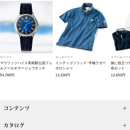
【特集】HELL
おすすめカタ
Salon de GRANDGRIS
BOGARD August
ブランド
セイコー
カンタベリー
トラベルパート
BOGARD July 2
マウリッツハイス美術館公認フェ
インディゴソリッド･半袖ラガー
旅に役立つ
ルメールオマージュウオッチ
ポロシャツ
色セット
特集
RUGLOG 2026 
54,780円
13,200円
12,650円
すべて見る
アウター
コンテンツ
ジャケット
カタログ
ビール／酒
コート