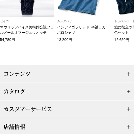
スニーカー
ブーツ
セイコー
カンタベリー
トラベルパート
マウリッツハイス美術館公認フェ
インディゴソリッド･半袖ラガー
旅に役立つ
ルメールオマージュウオッチ
ポロシャツ
色セット
サンダル
54,780円
13,200円
12,650円
その他
コンテンツ
財布／小物
財布／コインケ
カタログ
革小物
カスタマーサービス
Miss Kyouko／ミスキョウコ
ポーチ
店舗情報
ブランド