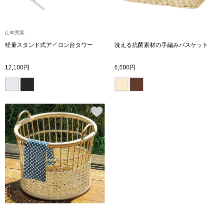
ブランド
その他
山崎実業
特集
軽量スタンド式アイロン台タワー
洗える抗菌素材の手編みバスケット
バッグ
12,100円
6,600円
カタログ
トートバッグ
ス
すべて見る
ハンドバッグ
ショルダーバッ
ブリーフケース
ス／チュニック
クラッチバッグ
ボディバッグ