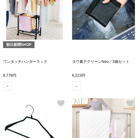
トップス
Tシャツ／カッ
物
ポロシャツ
／アクセサリー
朝日新聞SHOP
シャツ
ョン雑貨
ワンタッチハンガーラック
ヨウ素デクリーンNeo／3個セット
トレーナー／パ
8,778円
6,223円
セーター／カー
ベスト
その他