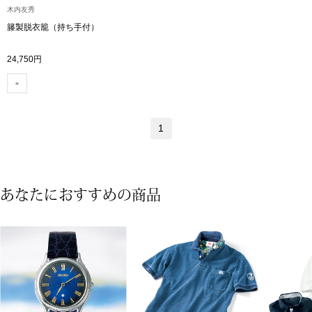
木内友秀
籐製脱衣籠（持ち手付）
アンダーウェア
リュック･バッ
24,750円
ボストンバッグ
スーツケース／
1
物
その他
／アクセサリー
あなたにおすすめの商品
シューズ
ョン雑貨
スリップオン
レースアップ