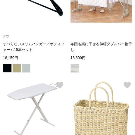
ボトムス
パンツ／スラッ
マワ
ショート･クロ
すべらないスリムハンガー／ボディフ
布団も楽に干せる伸縮ダブルバー物干
ォーム15本セット
し
デニム
18,150円
18,800円
その他
ルーム･アン
ルームウェア／
BOGARD 最新号はこちら
アンダーウェア