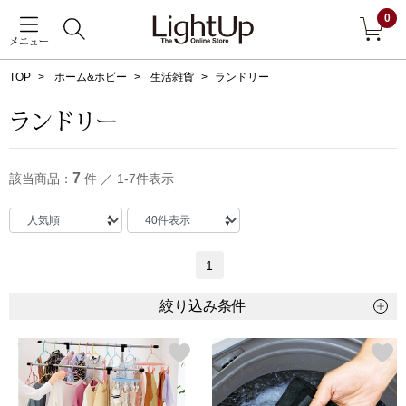
0
メニュー
TOP
ホーム&ホビー
生活雑貨
ランドリー
戻る
ランドリー
アウター
すべて見る
7
該当商品：
件 ／ 1-7件表示
ジャケット
コート
1
ブルゾン
絞り込み条件
アンダーウェア
その他