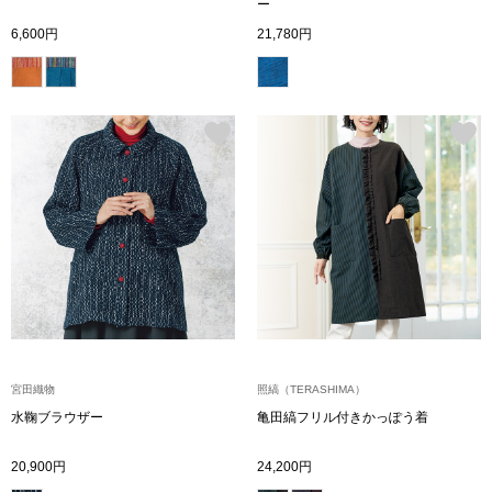
スニーカー
ー
6,600円
21,780円
ブーツ
サンダル
その他
財布／小物
財布／コインケ
宮田織物
照縞（TERASHIMA）
革小物
水鞠ブラウザー
亀田縞フリル付きかっぽう着
Miss Kyouko／ミスキョウコ
ポーチ
20,900円
24,200円
ブランド