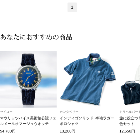
帽子
キッズ
1
ネクタイ
芸品
マフラー／スヌ
あなたにおすすめの商品
スカーフ／スト
手袋
ベルト
靴下
セイコー
カンタベリー
トラベルパート
マウリッツハイス美術館公認フェ
インディゴソリッド･半袖ラガー
旅に役立つ
サングラス／メ
ルメールオマージュウオッチ
ポロシャツ
色セット
54,780円
13,200円
12,650円
傘／日傘