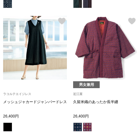
その他
特集
ウオッチ／ア
ホビー
すべて見る
ウオッチ
ネックレス
ック
ブレスレット
男女兼用
ラコルテエイジレス
近江屋
その他
メッシュジャカードジャンパードレス
久留米織のあったか長半纏
･テーブルウェア
26,400円
26,400円
ファッション