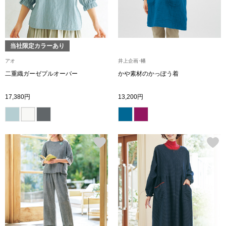
ボトムス
パンツ／スラッ
当社限定カラーあり
アオ
井上企画･幡
ショート･クロ
二重織ガーゼプルオーバー
かや素材のかっぽう着
デニム
17,380円
13,200円
その他
ルーム･アン
ルームウェア／
BOGARD 最新号はこちら
アンダーウェア