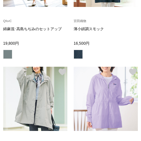
ブランド
その他
QforC
宮田織物
特集
綿麻混･高島ちぢみのセットアップ
薄小絣調スモック
バッグ
19,800円
16,500円
カタログ
トートバッグ
ス
すべて見る
ハンドバッグ
ショルダーバッ
ブリーフケース
ス／チュニック
クラッチバッグ
ボディバッグ