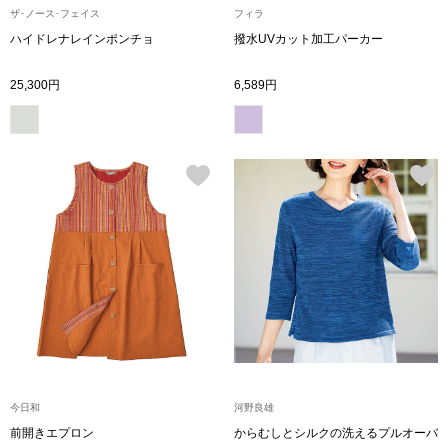
ザ･ノース･フェイス
フィラ
ハイドレナレインポンチョ
撥水UVカット加工パーカー
アンダーウェア
リュック･バッ
25,300円
6,589円
ボストンバッグ
スーツケース／
物
その他
／アクセサリー
シューズ
ョン雑貨
スリップオン
レースアップ
今日和
河野良雄
前開きエプロン
からむしとシルクの洗えるプルオーバ