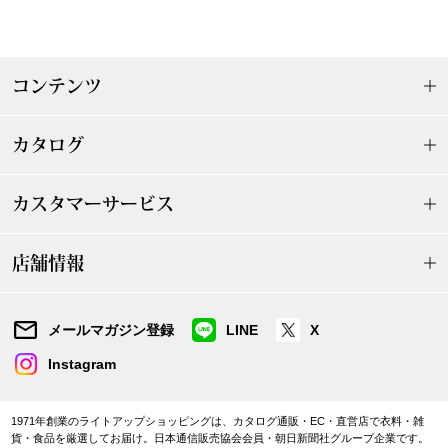
〈セイコー〉マウリッツハイス美術館公認フェ
その他
ルメールオマージュウオッチ
コンテンツ
ブランド
和装
カタログ
特集
和装小物
カスタマーサービス
その他
ティ
すべて見る
店舗情報
ケア
その他
メールマガジン登録
LINE
X
ア
Instagram
おすすめブラ
1971年創業のライトアップショッピングは、カタログ通販・EC・直営店で衣料・雑
貨・食品を厳選してお届け。日本通信販売協会会員・朝日新聞社グループ企業です。