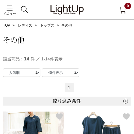
0
メニュー
TOP
レディス
トップス
その他
戻る
その他
アウター
すべて見る
14
該当商品：
件 ／ 1-14件表示
ジャケット
コート
1
ブルゾン
絞り込み条件
アンダーウェア
その他