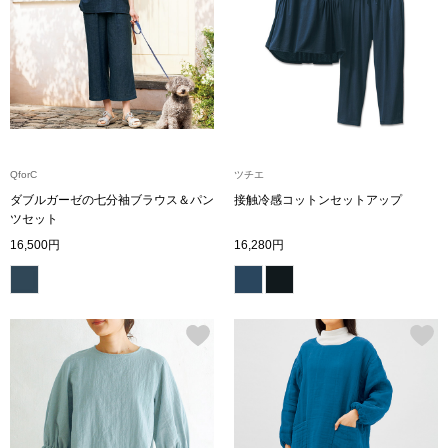
トップス
Tシャツ／カッ
物
ポロシャツ
／アクセサリー
シャツ
QforC
ツチエ
ョン雑貨
ダブルガーゼの七分袖ブラウス＆パン
接触冷感コットンセットアップ
ツセット
トレーナー／パ
16,500円
16,280円
セーター／カー
ベスト
その他