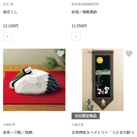
光石 貴
柏木美術鋳物研究所
福尽くし
砂張／御殿風鈴
アンダーウェア
リュック･バッ
12,100円
11,550円
ボストンバッグ
スーツケース／
物
その他
／アクセサリー
シューズ
ョン雑貨
スリップオン
当社限定商品
レースアップ
大林杜秀
小林正枝
奈良一刀彫／祝鶴
古布押絵タペストリー「うさぎの餅つ