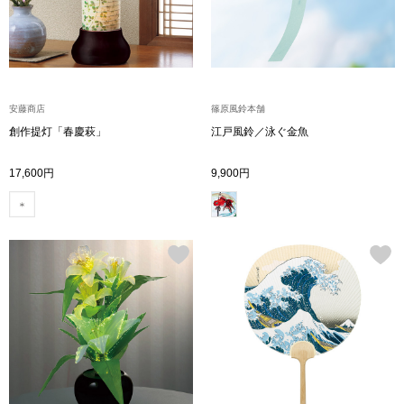
ボトムス
パンツ／スラッ
安藤商店
篠原風鈴本舗
ショート･クロ
創作提灯「春慶萩」
江戸風鈴／泳ぐ金魚
デニム
17,600円
9,900円
その他
ルーム･アン
ルームウェア／
BOGARD 最新号はこちら
アンダーウェア