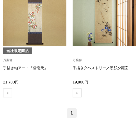
〈セイコー〉マウリッツハイス美術館公認フェ
その他
ルメールオマージュウオッチ
ブランド
和装
特集
当社限定商品
和装小物
万葉舎
万葉舎
手描き軸アート「雪南天」
手描きタペストリー／朝顔夕顔図
その他
ティ
すべて見る
21,780円
19,800円
ケア
その他
ア
1
おすすめブラ