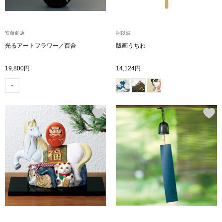
ブランド
その他
安藤商店
阿以波
特集
光るアートフラワー／百合
版画うちわ
バッグ
19,800円
14,124円
カタログ
トートバッグ
ス
すべて見る
ハンドバッグ
ショルダーバッ
ブリーフケース
ス／チュニック
クラッチバッグ
ボディバッグ