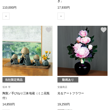
スニーカー
き」
110,000円
17,930円
ブーツ
サンダル
その他
財布／小物
財布／コインケ
当社限定商品
動画あり
垣本 学
安藤商店
革小物
陶製／手びねり三体地蔵（ミニ花瓶
光るアートフラワー
Miss Kyouko／ミスキョウコ
付）
ポーチ
14,850円
19,250円
ブランド