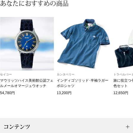
ザ･ノース･フ
あなたにおすすめの商品
ップ
ヘリーハンセン
ンス
カンタベリー
金谷製靴
ヘンリーコット
セイコー
カンタベリー
トラベルパート
マウリッツハイス美術館公認フェ
インディゴソリッド･半袖ラガー
旅に役立つ
ルメールオマージュウオッチ
ポロシャツ
色セット
おすすめ特集
54,780円
13,200円
12,650円
【特集】Trave
【特集】cante
コンテンツ