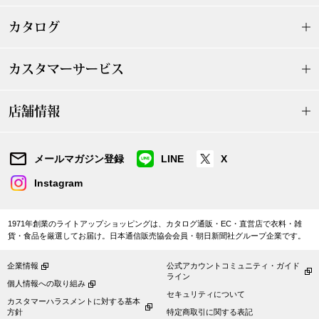
【特集】HELL
カタログ
おすすめカタ
カスタマーサービス
Salon de GRANDGRIS
BOGARD August
店舗情報
ブランド
BOGARD July 2
メールマガジン登録
LINE
X
特集
RUGLOG 2026 
Instagram
1971年創業のライトアップショッピングは、カタログ通販・EC・直営店で衣料・雑
すべて見る
貨・食品を厳選してお届け。日本通信販売協会会員・朝日新聞社グループ企業です。
アウター
企業情報
公式アカウントコミュニティ・ガイド
ライン
ジャケット
個人情報への取り組み
セキュリティについて
カスタマーハラスメントに対する基本
ビール／酒
方針
特定商取引に関する表記
コート