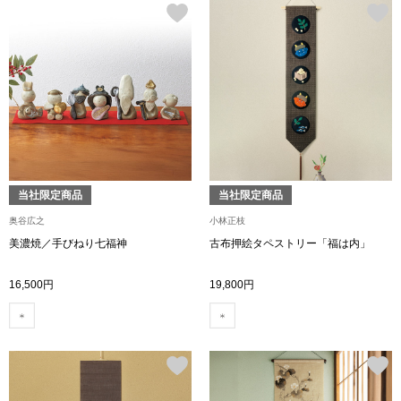
帽子
キッズ
ネクタイ
芸品
マフラー／スヌ
スカーフ／スト
当社限定商品
当社限定商品
手袋
奥谷広之
小林正枝
ベルト
美濃焼／手びねり七福神
古布押絵タペストリー「福は内」
16,500円
19,800円
靴下
サングラス／メ
傘／日傘