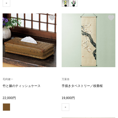
その他
特集
ウオッチ／ア
ホビー
すべて見る
ウオッチ
ネックレス
ック
ブレスレット
毛利健一
万葉舎
その他
竹と籐のティッシュケース
手描きタペストリー／枝垂桜
･テーブルウェア
22,000円
19,800円
ファッション