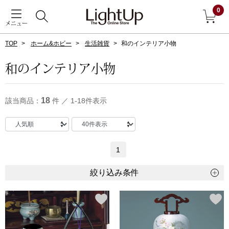
0
メニュー
TOP
ホーム&ホビー
生活雑貨
和のインテリア小物
戻る
和のインテリア小物
アウター
すべて見る
18
該当商品：
件 ／ 1-18件表示
ジャケット
コート
1
ブルゾン
絞り込み条件
アンダーウェア
その他