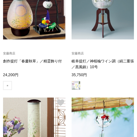
トップス
Tシャツ／カッ
物
ポロシャツ
／アクセサリー
シャツ
安藤商店
安藤商店
ョン雑貨
創作提灯「春慶秋草」／精霊飾り付
岐阜提灯／神桜楡ワイン調（絹二重張
／黒風鎮）10号
トレーナー／パ
24,200円
35,750円
セーター／カー
ベスト
その他