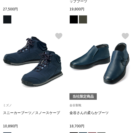
スニーカー
ップブーツ
27,500円
19,800円
ブーツ
サンダル
その他
財布／小物
財布／コインケ
当社限定商品
ミズノ
金谷製靴
革小物
スニーカーブーツ／スノースケープ
金谷さんの柔らかブーツ
Miss Kyouko／ミスキョウコ
ポーチ
10,890円
18,700円
ブランド