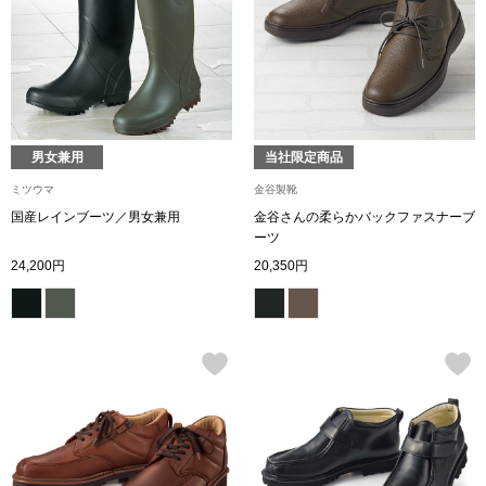
トップス
Tシャツ／カッ
物
ポロシャツ
／アクセサリー
男女兼用
当社限定商品
シャツ
ミツウマ
金谷製靴
ョン雑貨
国産レインブーツ／男女兼用
金谷さんの柔らかバックファスナーブ
ーツ
トレーナー／パ
24,200円
20,350円
セーター／カー
ベスト
その他