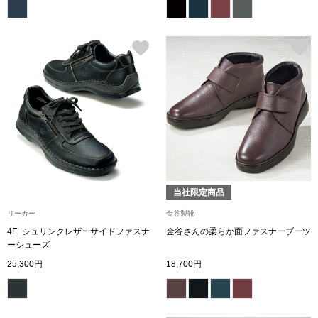
その他
特集
ウオッチ／ア
ホビー
すべて見る
ウオッチ
ネックレス
ック
ブレスレット
当社限定商品
リーカー
金谷製靴
その他
4E･シュリンクレザーサイドファスナ
金谷さんの柔らか面ファスナーブーツ
ーシューズ
･テーブルウェア
25,300円
18,700円
ファッション