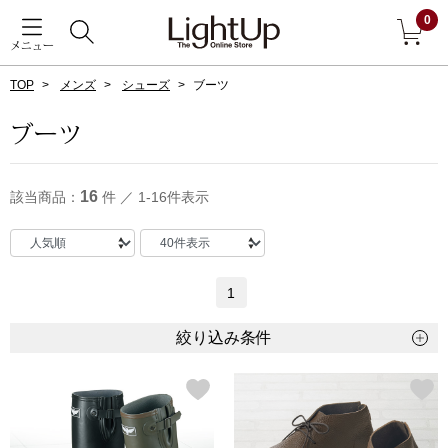
0
メニュー
TOP
メンズ
シューズ
ブーツ
戻る
ブーツ
アウター
すべて見る
16
該当商品：
件 ／ 1-16件表示
ジャケット
コート
1
ブルゾン
絞り込み条件
アンダーウェア
その他