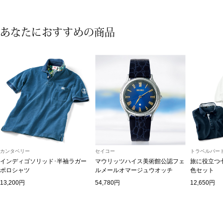
〈セイコー〉マウリッツハイス美術館公認フェ
その他
ルメールオマージュウオッチ
あなたにおすすめの商品
ブランド
和装
特集
和装小物
その他
ティ
すべて見る
ケア
カンタベリー
セイコー
トラベルパート
その他
インディゴソリッド･半袖ラガー
マウリッツハイス美術館公認フェ
旅に役立つ
ポロシャツ
ルメールオマージュウオッチ
色セット
ア
13,200円
54,780円
12,650円
おすすめブラ