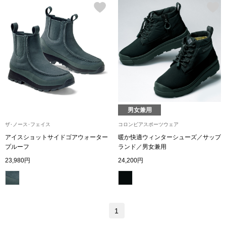
帽子
キッズ
ネクタイ
芸品
マフラー／スヌ
スカーフ／スト
男女兼用
手袋
ザ･ノース･フェイス
コロンビアスポーツウェア
ベルト
アイスショットサイドゴアウォーター
暖か快適ウィンターシューズ／サップ
プルーフ
ランド／男女兼用
23,980円
24,200円
靴下
サングラス／メ
1
傘／日傘