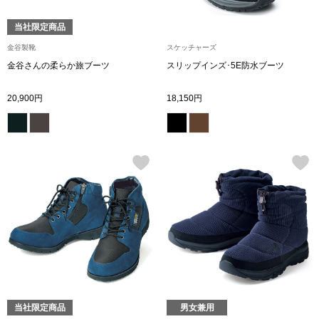
ブランド
その他
当社限定商品
金谷製靴
スケッチャーズ
特集
金谷さんの柔らか旅ブーツ
スリップインズ･5E防水ブーツ
バッグ
20,900円
18,150円
カタログ
トートバッグ
ス
すべて見る
ハンドバッグ
ショルダーバッ
ブリーフケース
ス／チュニック
クラッチバッグ
当社限定商品
男女兼用
ボディバッグ