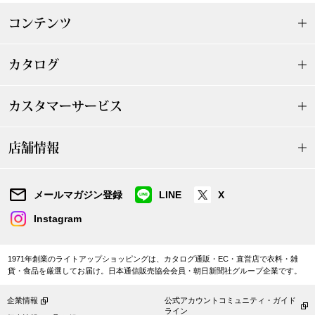
ザ･ノース･フ
ップ
コンテンツ
ヘリーハンセン
ンス
カタログ
カンタベリー
カスタマーサービス
金谷製靴
店舗情報
ヘンリーコット
メールマガジン登録
LINE
X
おすすめ特集
Instagram
【特集】Trave
1971年創業のライトアップショッピングは、カタログ通販・EC・直営店で衣料・雑
貨・食品を厳選してお届け。日本通信販売協会会員・朝日新聞社グループ企業です。
【特集】cante
企業情報
公式アカウントコミュニティ・ガイド
ライン