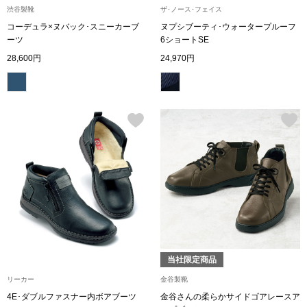
渋谷製靴
ザ･ノース･フェイス
コーデュラ×ヌバック･スニーカーブ
ヌプシブーティ･ウォータープルーフ
アンダーウェア
リュック･バッ
ーツ
6ショートSE
28,600円
24,970円
ボストンバッグ
スーツケース／
物
その他
／アクセサリー
シューズ
ョン雑貨
スリップオン
当社限定商品
レースアップ
リーカー
金谷製靴
4E･ダブルファスナー内ボアブーツ
金谷さんの柔らかサイドゴアレースア