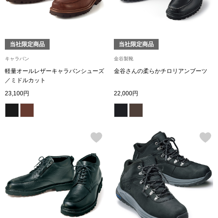
ボトムス
パンツ／スラッ
当社限定商品
当社限定商品
キャラバン
金谷製靴
ショート･クロ
軽量オールレザーキャラバンシューズ
金谷さんの柔らかチロリアンブーツ
／ミドルカット
デニム
23,100円
22,000円
その他
ルーム･アン
ルームウェア／
BOGARD 最新号はこちら
アンダーウェア