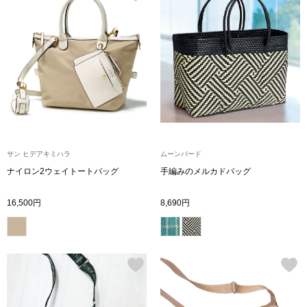
〈セイコー〉マウリッツハイス美術館公認フェ
その他
ルメールオマージュウオッチ
ブランド
和装
特集
和装小物
サン ヒデアキミハラ
ムーンバード
その他
ティ
すべて見る
ナイロン2ウェイトートバッグ
手編みのメルカドバッグ
ケア
16,500円
8,690円
その他
ア
おすすめブラ