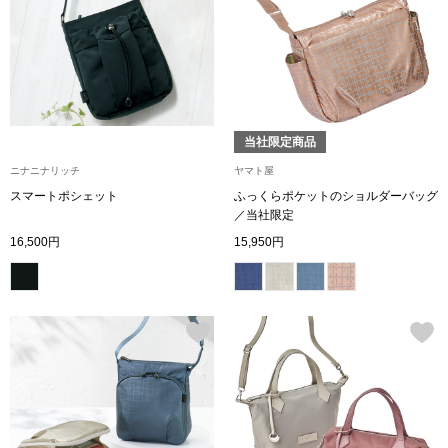
ザ･ノース･フ
ップ
ヘリーハンセン
ンス
カンタベリー
当社限定商品
金谷製靴
ニナニナリッチ
ヤマト屋
スマートポシェット
ふっくらポケットのショルダーバッグ
／当社限定
ヘンリーコット
16,500円
15,950円
おすすめ特集
【特集】Trave
【特集】cante