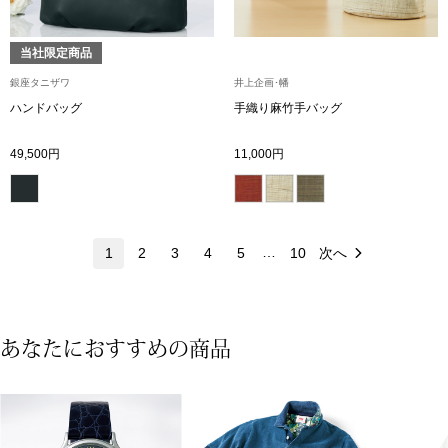
ネックレス
当社限定商品
ブレスレット
銀座タニザワ
井上企画･幡
ハンドバッグ
手織り麻竹手バッグ
リング
49,500円
11,000円
イヤリング／ピ
ブローチ
…
1
2
3
4
5
10
次へ
その他
あなたにおすすめの商品
ファッション
帽子