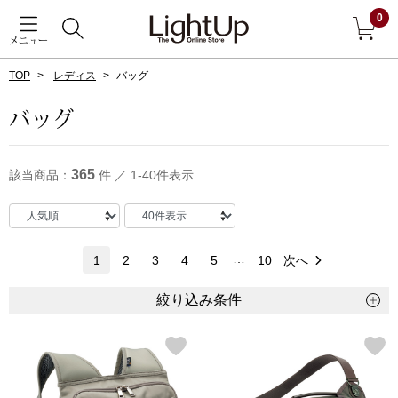
0
メニュー
TOP
レディス
バッグ
戻る
バッグ
アウター
すべて見る
365
該当商品：
件 ／ 1-40件表示
ジャケット
コート
…
1
2
3
4
5
10
次へ
ブルゾン
絞り込み条件
アンダーウェア
その他