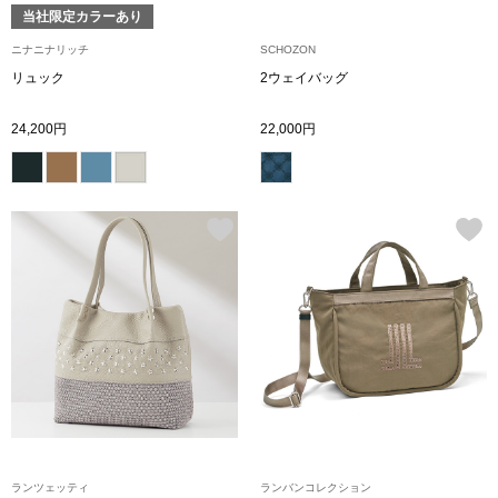
当社限定カラーあり
アンダーウェア
ニナニナリッチ
SCHOZON
リュック･バッ
リュック
2ウェイバッグ
ボストンバッグ
24,200円
22,000円
スーツケース／
物
その他
／アクセサリー
シューズ
ョン雑貨
スリップオン
レースアップ
ランツェッティ
ランバンコレクション