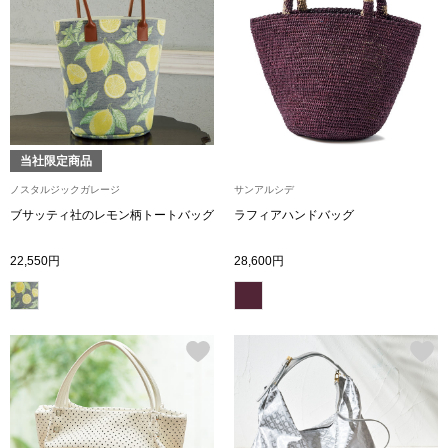
シューズ
スリップオン
レースアップ
当社限定商品
ノスタルジックガレージ
サンアルシデ
パンプス
ブサッティ社のレモン柄トートバッグ
ラフィアハンドバッグ
スニーカー
22,550円
28,600円
ブーツ
サンダル
その他