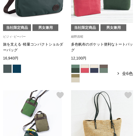
ボトムス
パンツ／スラッ
当社限定商品
男女兼用
当社限定商品
男女兼用
ビジィ･ビーバー
細野昌昭
ショート･クロ
旅を支える･軽量コンパクトショルダ
多色帆布のポケット便利なトートバッ
ーバッグ
グ
デニム
16,940円
12,100円
その他
全6色
ルーム･アン
ルームウェア／
BOGARD 最新号はこちら
アンダーウェア