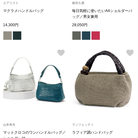
トレーナー／パ
エアリスト
碓井久惠
マクラメハンドルバッグ
毎日気軽に使いたいA4ショルダーバ
ッグ／男女兼用
セーター
【特集】食彩倶楽部
14,300円
28,050円
カーディガン／
ブランド
ベスト
特集
スーツ
その他
ワンピース／
山本寿夫
ランツェッティ
ワンピース
マットクロコのワンハンドルバッグ／
ラフィア調ハンドバッグ