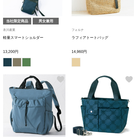
ブランド
その他
当社限定商品
男女兼用
特集
衣川産業
フォルナ
バッグ
軽量スマートショルダー
ラフィアトートバッグ
カタログ
13,200円
14,960円
トートバッグ
ス
すべて見る
ハンドバッグ
ショルダーバッ
ブリーフケース
ス／チュニック
クラッチバッグ
ボディバッグ