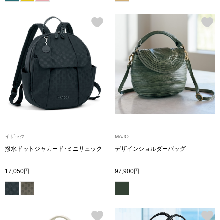
帽子
キッズ
ネクタイ
芸品
マフラー／スヌ
スカーフ／スト
手袋
ベルト
イザック
MAJO
撥水ドットジャカード･ミニリュック
デザインショルダーバッグ
靴下
17,050円
97,900円
サングラス／メ
傘／日傘