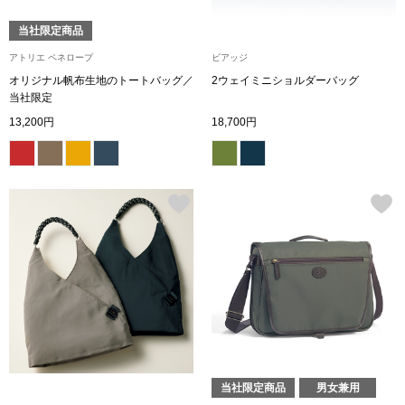
当社限定商品
ブルゾン
アトリエ ペネロープ
ビアッジ
オリジナル帆布生地のトートバッグ／
2ウェイミニショルダーバッグ
その他
当社限定
13,200円
18,700円
トップス
Tシャツ／カッ
ポロシャツ
シャツ／ブラウ
タンクトップ／
当社限定商品
男女兼用