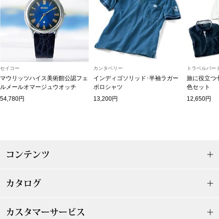
マフラー／スヌ
スカーフ／スト
手袋
セイコー
カンタベリー
トラベルパート
マウリッツハイス美術館公認フェ
インディゴソリッド･半袖ラガー
旅に役立つ
ベルト
ルメールオマージュウオッチ
ポロシャツ
色セット
54,780円
13,200円
12,650円
靴下
サングラス／メ
コンテンツ
傘／日傘
カタログ
その他
カスタマーサービス