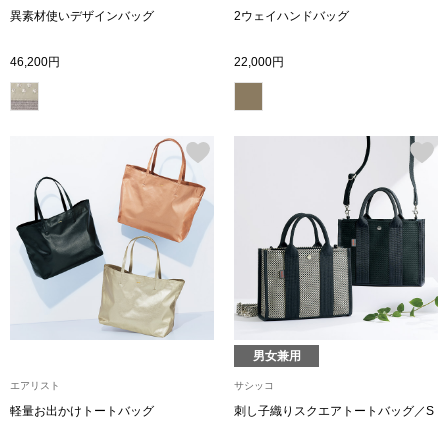
スニーカー
異素材使いデザインバッグ
2ウェイハンドバッグ
ブーツ
46,200円
22,000円
サンダル
その他
財布／小物
財布／コインケ
男女兼用
革小物
エアリスト
サシッコ
Miss Kyouko／ミスキョウコ
ポーチ
軽量お出かけトートバッグ
刺し子織りスクエアトートバッグ／S
ブランド