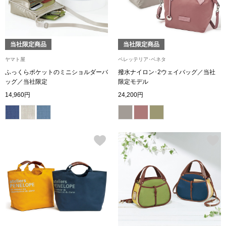
【特集】HELL
当社限定商品
当社限定商品
おすすめカタ
ヤマト屋
ペレッテリア･ベネタ
Salon de GRANDGRIS
ふっくらポケットのミニショルダーバ
撥水ナイロン･2ウェイバッグ／当社
BOGARD August
ッグ／当社限定
限定モデル
14,960円
24,200円
ブランド
BOGARD July 2
特集
RUGLOG 2026 
すべて見る
アウター
ジャケット
ビール／酒
コート