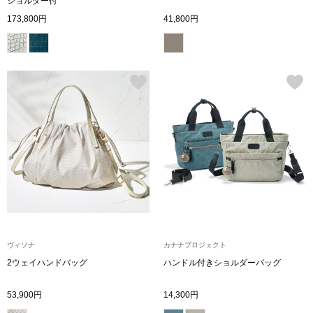
ショルダー付
シャツワンピー
173,800円
41,800円
チュニック
ボトムス
スカート
パンツ／スラッ
ワイド･ガウチ
ヴィソナ
カナナプロジェクト
レギンス／スパ
2ウェイハンドバッグ
ハンドル付きショルダーバッグ
53,900円
14,300円
ショート･クロ