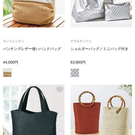
財布／小物
財布／コインケ
ランツェッティ
ゲラルディーニ
革小物
パンチングレザー使いハンドバッグ
ショルダーバッグ／ミニバッグ付き
ポーチ
44,000円
63,800円
その他
ウオッチ／ア
ウオッチ