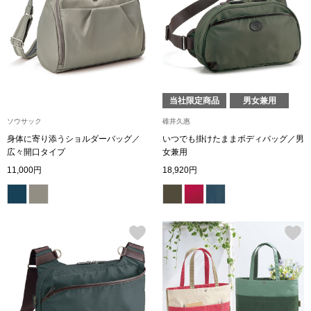
トップス
Tシャツ／カッ
物
ポロシャツ
／アクセサリー
当社限定商品
男女兼用
シャツ
ソウサック
碓井久惠
ョン雑貨
身体に寄り添うショルダーバッグ／
いつでも掛けたままボディバッグ／男
広々開口タイプ
女兼用
トレーナー／パ
11,000円
18,920円
セーター／カー
ベスト
その他