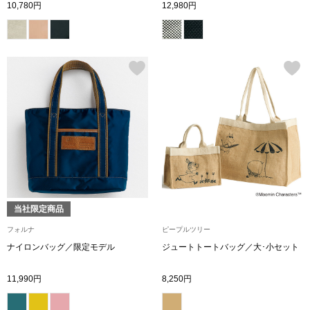
10,780円
12,980円
その他
特集
ウオッチ／ア
ホビー
すべて見る
ウオッチ
ネックレス
ック
ブレスレット
当社限定商品
その他
フォルナ
ピープルツリー
･テーブルウェア
ナイロンバッグ／限定モデル
ジュートトートバッグ／大･小セット
ファッション
11,990円
8,250円