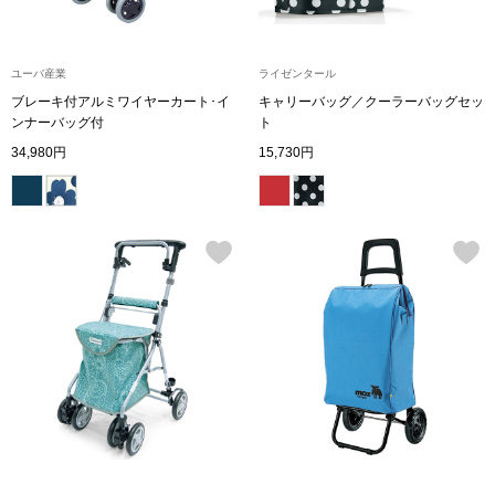
ブランド
その他
ユーバ産業
ライゼンタール
特集
ブレーキ付アルミワイヤーカート･イ
キャリーバッグ／クーラーバッグセッ
ンナーバッグ付
ト
バッグ
34,980円
15,730円
カタログ
トートバッグ
ス
すべて見る
ハンドバッグ
ショルダーバッ
ブリーフケース
ス／チュニック
クラッチバッグ
ボディバッグ