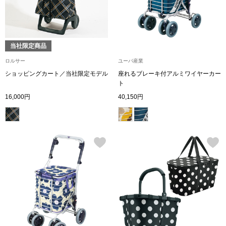
ボトムス
パンツ／スラッ
当社限定商品
ロルサー
ユーバ産業
ショート･クロ
ショッピングカート／当社限定モデル
座れるブレーキ付アルミワイヤーカー
ト
デニム
16,000円
40,150円
その他
ルーム･アン
ルームウェア／
BOGARD 最新号はこちら
アンダーウェア