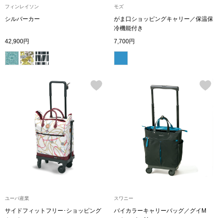
フィンレイソン
モズ
シルバーカー
がま口ショッピングキャリー／保温保
アンダーウェア
リュック･バッ
冷機能付き
42,900円
7,700円
ボストンバッグ
スーツケース／
物
その他
／アクセサリー
シューズ
ョン雑貨
スリップオン
レースアップ
ユーバ産業
スワニー
サイドフィットフリー･ショッピング
バイカラーキャリーバッグ／グイM