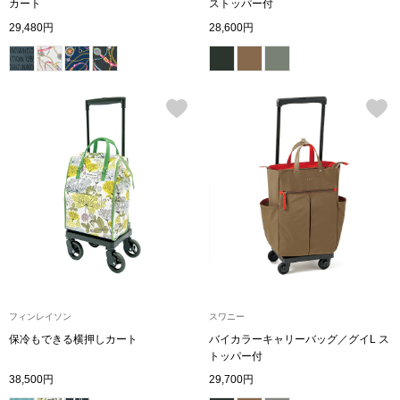
スニーカー
カート
ストッパー付
29,480円
28,600円
ブーツ
サンダル
その他
財布／小物
財布／コインケ
フィンレイソン
スワニー
革小物
保冷もできる横押しカート
バイカラーキャリーバッグ／グイL ス
Miss Kyouko／ミスキョウコ
トッパー付
ポーチ
38,500円
29,700円
ブランド