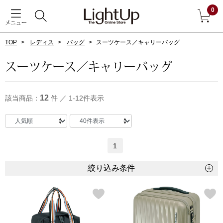
0
メニュー
TOP
レディス
バッグ
スーツケース／キャリーバッグ
戻る
スーツケース／キャリーバッグ
アウター
すべて見る
12
該当商品：
件 ／ 1-12件表示
ジャケット
コート
1
ブルゾン
絞り込み条件
アンダーウェア
その他