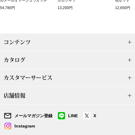
ルメールオマージュウオッチ
ポロシャツ
色セット
帽子
キッズ
54,780円
13,200円
12,650円
ネクタイ
芸品
マフラー／スヌ
コンテンツ
スカーフ／スト
カタログ
手袋
カスタマーサービス
ベルト
店舗情報
靴下
サングラス／メ
メールマガジン登録
LINE
X
Instagram
傘／日傘