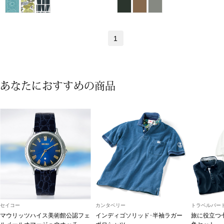
その他
特集
1
ウオッチ／ア
ホビー
すべて見る
ウオッチ
あなたにおすすめの商品
ネックレス
ック
ブレスレット
その他
･テーブルウェア
ファッション
セイコー
カンタベリー
トラベルパート
マウリッツハイス美術館公認フェ
インディゴソリッド･半袖ラガー
旅に役立つ