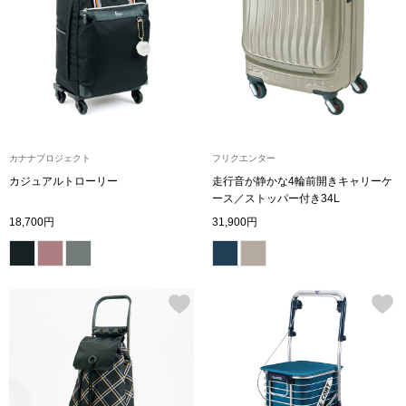
トップス
Tシャツ／カッ
物
ポロシャツ
／アクセサリー
シャツ
カナナプロジェクト
フリクエンター
ョン雑貨
カジュアルトローリー
走行音が静かな4輪前開きキャリーケ
ース／ストッパー付き34L
トレーナー／パ
18,700円
31,900円
セーター／カー
ベスト
その他