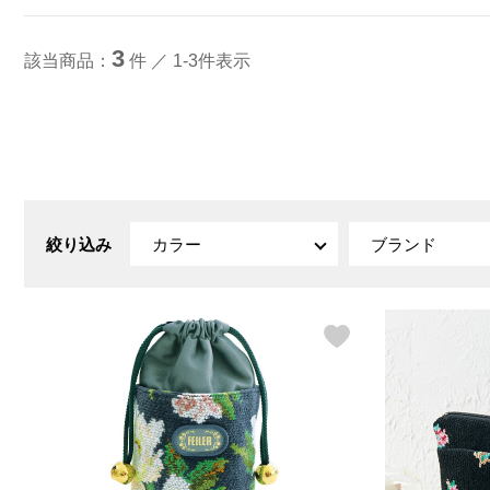
ルーム･アンダーウ
Tシャツ／カットソー
Tシャツ／カットソー
ブランケット／ソファカバー
ハンドバッグ
生活家電
ポロシャツ
ポロシャツ
カーペット／ラグ／マット
ショルダーバッグ
キッチン家電
3
該当商品：
件 ／ 1-3件表示
シャツ
シャツ／ブラウス
寝具
ブリーフケース
ルームウェア／パジャマ
AV機器
トレーナー／パーカ
タンクトップ／キャミソール
カーテン／のれん／簾
クラッチバッグ
アンダーウェア
その他
セーター／カーディガン
トレーナー／パーカ
その他
ボディバッグ
その他
ベスト
セーター
リュック･バックパック
ホビー･キッズ
その他
カーディガン／アンサンブル
ボストンバッグ
生活雑貨
バッグ
ベスト
スーツケース／キャリー
ホビー／玩具
スーツ
その他
ボトムス
インテリアアート･ルームアクセ
トートバッグ
人形／ぬいぐるみ
絞り込み
カラー
ブランド
その他
サリー
ハンドバッグ
光学機器
クロック／気象計
シューズ
パンツ／スラックス
ショルダーバッグ
ステーショナリー
バス･トイレタリー
ワンピース／チュニック
ショート･クロップドパンツ
クラッチバッグ
AVソフト／書籍／図録
ランドリー
デニム
スリップオン
ボディバッグ
アウトドア･スポーツ用品
掃除用品
その他
ワンピース
レースアップ
リュック･バックパック
その他
スリッパ／ルームシューズ
シャツワンピース
スニーカー
ボストンバッグ
防災･防犯用品
チュニック
ブーツ
スーツケース／キャリー
ガーデニング
サンダル
その他
和のインテリア小物
その他
仏具／香