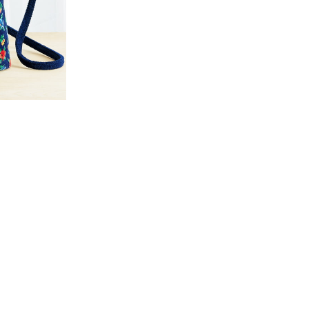
【特集】Travel Partner／トラベル
ルボタンのアルパカ混ニット
【特集】使いやすさを追求した 防
パートナー
災用品
【特集】canterbury／カンタベリー
【特集】ギフトセレクション
【特集】HELLY HANSEN／ヘリー
ハンセン
おすすめカタログ
BOGARD August 2026 vol.181
BOGARD July 2026 vol.180
RUGLOG 2026 Summer Vol.30