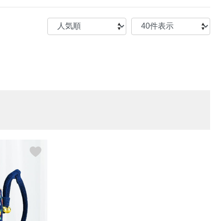
【特集】〈セイコー〉マウリッ
Miss Kyouko／ミスキョウコ
Salon de GRANDGRIS
【特集】食彩倶楽部
ツハイス美術館公認フェルメー
おすすめブランド
おすすめブランド
おすすめブランド
ルオマージュウオッチ
BOGARD 最新号はこちら
リネアフレスコ
ベキュア グラン／プレミアム
食彩倶楽部
おすすめブランド
ヤッコマリカルド
メイクプロポーション
おすすめブランド
セイコー
銀座花菱
ネイチャーマジック
おすすめ特集
ソニー
ミスキョウコ
かづきれいこ
ザ･ノース･フェイス
コラントッテ
ベアー
レフィーネ
【特集】〈銀座 梅林〉国産ヒレ肉
ヘリーハンセン
の特製カツ丼の具
Fabric by ベストオブモリス
カンタベリー
フェイラー
【特集】ご飯のお供
金谷製靴
おすすめ特集
おすすめ特集
【特集】おうちご飯、おうち飲み
ヘンリーコットンズ
【特集】ゆったりサイズ for Ladies
【特集】当社限定ビューティーアイ
おすすめ特集
テム
【特集】ベーシックアイテム for
おすすめ特集
Ladies
【特集】VECUA GRAND PREMIUM
【特集】William Morris／ウィリア
ム･モリス
【特集】〈ロングウォーク〉カラフ
【特集】五島の椿