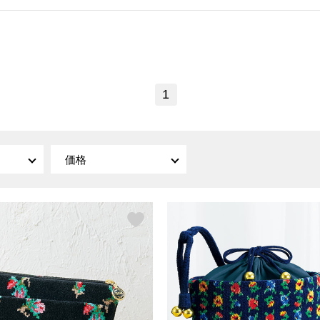
傘／日傘
ェア
ウオッチ
その他
財布／小物
ネックレス
ブレスレット
和装
その他
財布／コインケース
革小物
1
ポーチ
着物／浴衣
ファッション雑貨
その他
和装小物
バッグ
その他
帽子
ウオッチ／アクセサリー
ネクタイ
価格
その他
マフラー／スヌード
スカーフ／ストール
ウオッチ
手袋
ネックレス
ベルト
ブレスレット
靴下
リング
サングラス／メガネ
イヤリング／ピアス
バッグ
傘／日傘
ブローチ
その他
その他