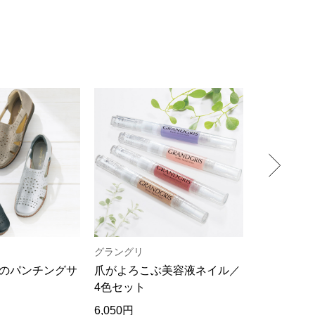
グラングリ
ブルーニー
のパンチングサ
爪がよろこぶ美容液ネイル／
ウォッシュ
4色セット
ジャケット
6,050円
52,800円