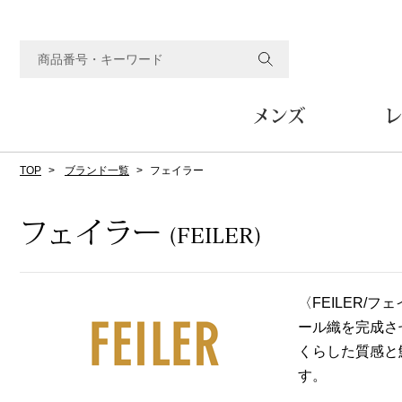
メンズ
レ
TOP
ブランド一覧
フェイラー
すべてのメンズアイテム
すべてのレディスアイテム
すべてのホーム&ホビーアイテム
すべてのビューティアイテム
すべてのグルメアイテム
アウター
アウター
家具
フェイスケア
食品
ルーム･アンダーウ
ボトムス
キッチン･テーブル
メイクアップ
頒布会
フェイラー
(FEILER)
ジャケット
ジャケット
テーブル／椅子･座椅子
ルームウェア／パジャマ
スカート
テーブルウェア
コート
コート
収納家具
アンダーウェア
パンツ／スラックス
調理器具
ボディケア
ワイン／ビール／酒
フレグランス
〈FEILER
ブルゾン
ブルゾン
その他
その他
ワイド･ガウチョパンツ
キッチン雑貨
ール織を完成さ
その他
その他
レギンス／スパッツ
その他
ショート･クロップドパン
くらした質感と
ファブリック
バッグ
ヘアケア
その他
その他
その他
す。
トップス
トップス
家電
クッション／座布団
トートバッグ