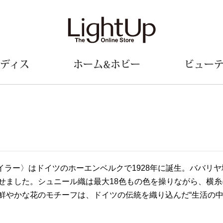
ディス
ホーム&ホビー
ビュー
ェア
ウェア
財布／小物
シューズ
美術･工芸品
定期便
和装
ファッシ
財布／コインケース
スリップオン
和装小物
帽子
革小物
レースアップ
その他
マフラー／ス
/フェイラー〉はドイツのホーエンベルクで1928年に誕生。ババ
ポーチ
パンプス
スカーフ／ス
せました。シュニール織は最大18色もの色を操りながら、横
その他
スニーカー
手袋
その他
ツ
ブーツ
ベルト
鮮やかな花のモチーフは、ドイツの伝統を織り込んだ“生活の中
サンダル
靴下
ウオッチ／アクセサリー
その他
サングラス／