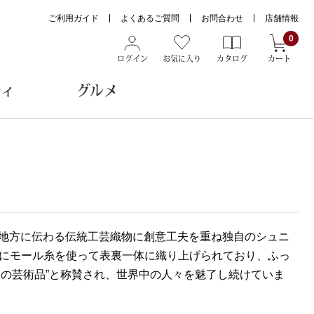
ご利用ガイド
よくあるご質問
お問合わせ
店舗情報
0
ログイン
お気に入り
カタログ
カート
ティ
グルメ
ョン雑貨
ヌード
リヤ地方に伝わる伝統工芸織物に創意工夫を重ね独自のシュニ
トール
糸にモール糸を使って表裏一体に織り上げられており、ふっ
の芸術品”と称賛され、世界中の人々を魅了し続けていま
メガネ