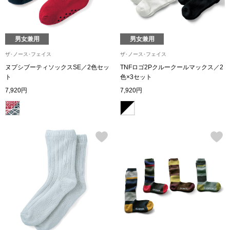
財布／小物
男女兼用
男女兼用
財布／コインケ
ザ･ノース･フェイス
ザ･ノース･フェイス
ヌプシブーティソックスSE／2色セッ
TNFロゴ2Pクルークールマックス／2
ト
色×3セット
革小物
7,920円
7,920円
ポーチ
その他
ウオッチ／ア
ウオッチ