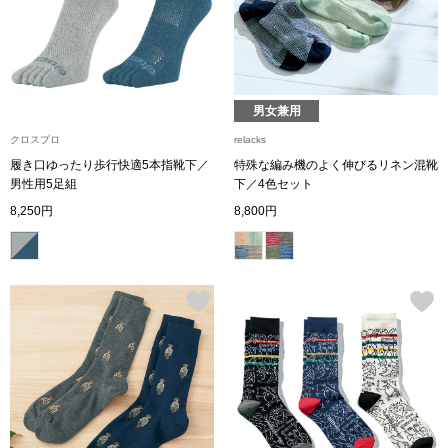
ザ･ノース･フ
ップ
ヘリーハンセン
ンス
カンタベリー
男女兼用
クロスプロ
relacks
金谷製靴
履き口ゆったり歩行快適5本指靴下／
特殊な編み機のよく伸びるリネン混靴
男性用5足組
下／4色セット
8,250円
8,800円
ヘンリーコット
おすすめ特集
【特集】Trave
【特集】cante