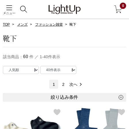
0
メニュー
TOP
メンズ
ファッション雑貨
靴下
戻る
靴下
アウター
すべて見る
60
該当商品：
件 ／ 1-40件表示
ジャケット
コート
1
2
次へ
ブルゾン
絞り込み条件
アンダーウェア
その他