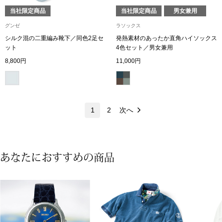
ネックレス
当社限定商品
当社限定商品
男女兼用
グンゼ
ラソックス
ブレスレット
シルク混の二重編み靴下／同色2足セ
発熱素材のあったか直角ハイソックス
ット
4色セット／男女兼用
リング
8,800円
11,000円
イヤリング／ピ
ブローチ
1
2
次へ
その他
あなたにおすすめの商品
ファッション
帽子