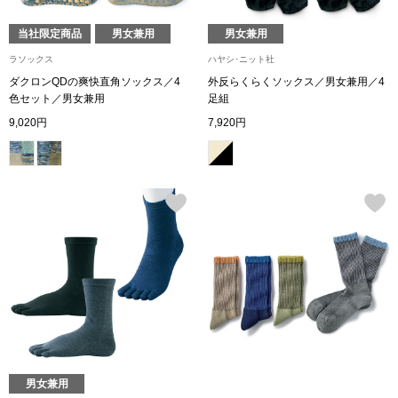
ブランド
その他
当社限定商品
男女兼用
男女兼用
ラソックス
ハヤシ･ニット社
特集
ダクロンQDの爽快直角ソックス／4
外反らくらくソックス／男女兼用／4
色セット／男女兼用
足組
バッグ
9,020円
7,920円
カタログ
トートバッグ
ス
すべて見る
ハンドバッグ
ショルダーバッ
ブリーフケース
ス／チュニック
クラッチバッグ
男女兼用
ボディバッグ