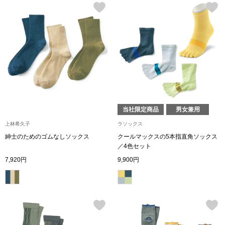
帽子
キッズ
ネクタイ
芸品
マフラー／スヌ
スカーフ／スト
当社限定商品
男女兼用
手袋
上林希久子
ラソックス
ベルト
紳士のためのゴムなしソックス
クールマックスの5本指直角ソックス
／4色セット
7,920円
9,900円
靴下
サングラス／メ
傘／日傘