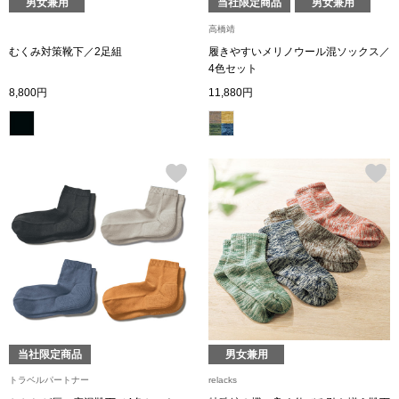
男女兼用
当社限定商品
男女兼用
高橋靖
ブルゾン
むくみ対策靴下／2足組
履きやすいメリノウール混ソックス／
4色セット
8,800円
11,880円
その他
トップス
Tシャツ／カッ
ポロシャツ
シャツ／ブラウ
当社限定商品
男女兼用
タンクトップ／
トラベルパートナー
relacks