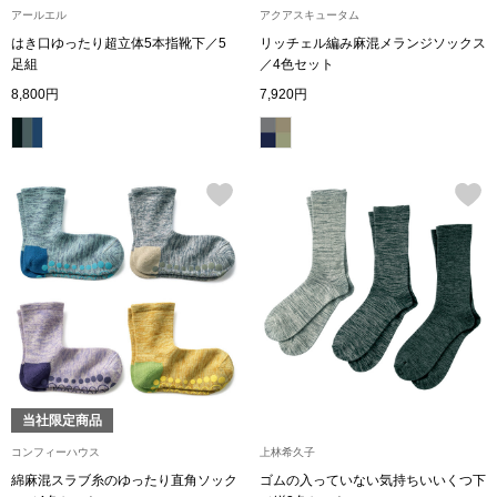
アールエル
アクアスキュータム
はき口ゆったり超立体5本指靴下／5
リッチェル編み麻混メランジソックス
アンダーウェア
リュック･バッ
足組
／4色セット
8,800円
7,920円
ボストンバッグ
スーツケース／
物
その他
／アクセサリー
シューズ
ョン雑貨
スリップオン
当社限定商品
レースアップ
コンフィーハウス
上林希久子
綿麻混スラブ糸のゆったり直角ソック
ゴムの入っていない気持ちいいくつ下