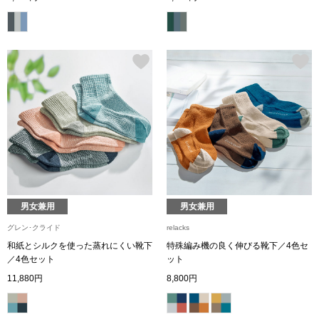
シャツワンピー
チュニック
ボトムス
スカート
パンツ／スラッ
男女兼用
男女兼用
ワイド･ガウチ
グレン･クライド
relacks
和紙とシルクを使った蒸れにくい靴下
特殊編み機の良く伸びる靴下／4色セ
／4色セット
ット
レギンス／スパ
11,880円
8,800円
ショート･クロ