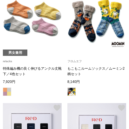
ハンドバッグ
ショルダーバッ
クラッチバッグ
ボディバッグ
男女兼用
relacks
フロムエフ
リュック･バッ
特殊編み機の良く伸びるアンクル丈靴
もこもこルームソックス／ムーミン2
下／4色セット
柄セット
7,920円
8,140円
ボストンバッグ
スーツケース／
その他