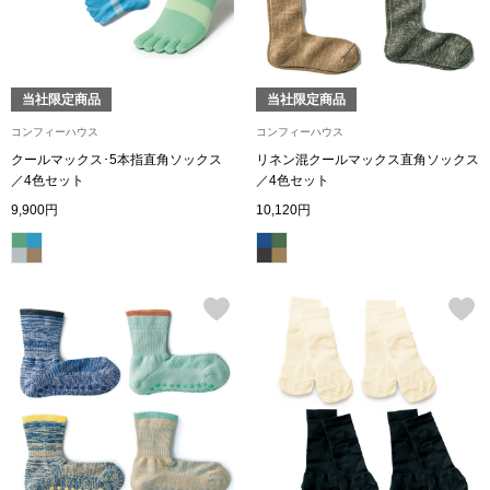
ボトムス
パンツ／スラッ
当社限定商品
当社限定商品
コンフィーハウス
コンフィーハウス
ショート･クロ
クールマックス･5本指直角ソックス
リネン混クールマックス直角ソックス
／4色セット
／4色セット
デニム
9,900円
10,120円
その他
ルーム･アン
ルームウェア／
BOGARD 最新号はこちら
アンダーウェア