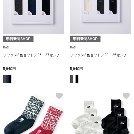
シューズ
スリップオン
朝日新聞SHOP
朝日新聞SHOP
レースアップ
ReD
ReD
ソックス3色セット／25－27センチ
ソックス3色セット／23－25センチ
パンプス
5,940円
5,940円
スニーカー
ブーツ
サンダル
その他