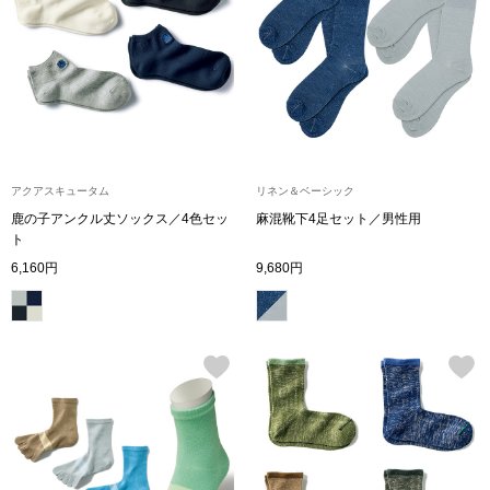
トップス
Tシャツ／カッ
物
ポロシャツ
／アクセサリー
シャツ
アクアスキュータム
リネン＆ベーシック
ョン雑貨
鹿の子アンクル丈ソックス／4色セッ
麻混靴下4足セット／男性用
ト
トレーナー／パ
6,160円
9,680円
セーター／カー
ベスト
その他