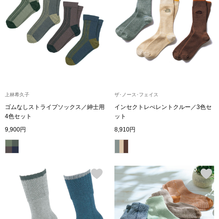
〈セイコー〉マウリッツハイス美術館公認フェ
その他
ルメールオマージュウオッチ
ブランド
和装
特集
和装小物
上林希久子
ザ･ノース･フェイス
ゴムなしストライプソックス／紳士用
インセクトレぺレントクルー／3色セ
その他
4色セット
ット
ティ
すべて見る
9,900円
8,910円
ケア
その他
ア
おすすめブラ