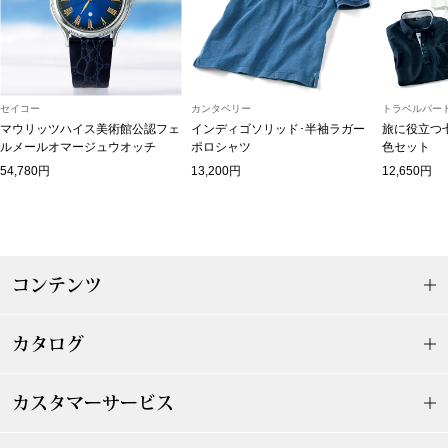
マフラー／スヌ
スカーフ／スト
セイコー
カンタベリー
トラベルパート
手袋
マウリッツハイス美術館公認フェ
インディゴソリッド･半袖ラガー
旅に役立つ
ルメールオマージュウオッチ
ポロシャツ
色セット
54,780円
13,200円
12,650円
ベルト
靴下
コンテンツ
サングラス／メ
傘／日傘
カタログ
その他
カスタマーサービス