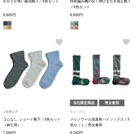
かかとが厚い麻混靴下／4色セット
特殊編み機の良く伸びる引き揃え靴下
トレーナー／パ
／4色セット
8,800円
8,800円
セーター
【特集】食彩倶楽部
カーディガン／
ブランド
ベスト
特集
スーツ
その他
当社限定商品
男女兼用
ワンピース／
上林希久子
ラソックス
ゴムなし･ショート靴下／3色セット
メリノウール混直角ハイソックス／3
ワンピース
（紳士用）
色セット／男女兼用
7,590円
9,240円