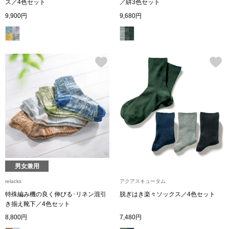
スニーカー
ス／4色セット
／絣3色セット
9,900円
9,680円
ブーツ
サンダル
その他
財布／小物
財布／コインケ
男女兼用
relacks
アクアスキュータム
革小物
特殊編み機の良く伸びる･リネン混引
脱ぎはき楽々ソックス／4色セット
Miss Kyouko／ミスキョウコ
き揃え靴下／4色セット
ポーチ
8,800円
7,480円
ブランド