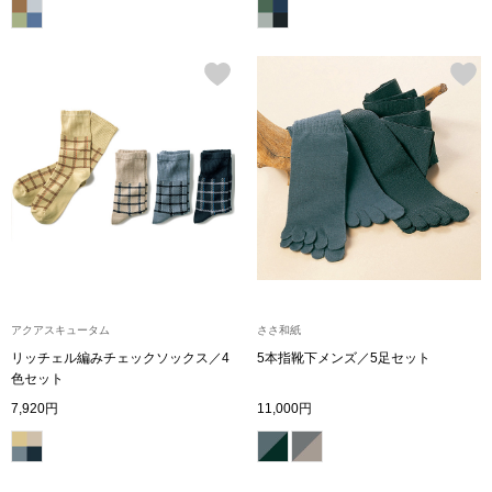
その他
特集
ウオッチ／ア
ホビー
すべて見る
ウオッチ
ネックレス
ック
ブレスレット
アクアスキュータム
ささ和紙
その他
リッチェル編みチェックソックス／4
5本指靴下メンズ／5足セット
色セット
･テーブルウェア
7,920円
11,000円
ファッション