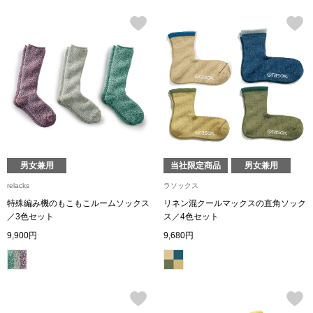
その他
ルーム･アン
ルームウェア／
アンダーウェア
男女兼用
当社限定商品
男女兼用
relacks
ラソックス
その他
特殊編み機のもこもこルームソックス
リネン混クールマックスの直角ソック
／3色セット
ス／4色セット
9,900円
9,680円
バッグ
トートバッグ