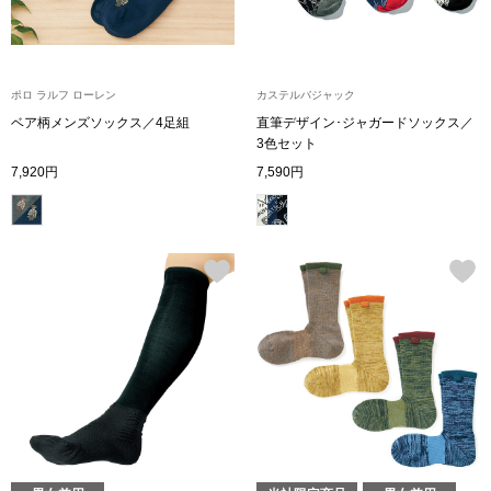
【特集】HELL
ポロ ラルフ ローレン
カステルバジャック
おすすめカタ
ベア柄メンズソックス／4足組
直筆デザイン･ジャガードソックス／
3色セット
Salon de GRANDGRIS
BOGARD August
7,920円
7,590円
ブランド
BOGARD July 2
特集
RUGLOG 2026 
すべて見る
アウター
ジャケット
ビール／酒
コート