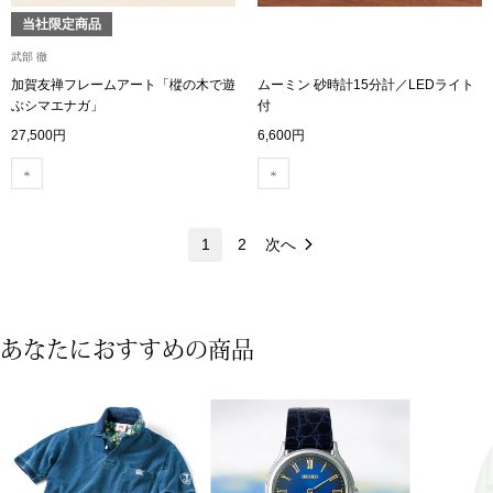
ネックレス
当社限定商品
武部 徹
ブレスレット
加賀友禅フレームアート「樅の木で遊
ムーミン 砂時計15分計／LEDライト
ぶシマエナガ」
付
リング
27,500円
6,600円
イヤリング／ピ
ブローチ
1
2
次へ
その他
あなたにおすすめの商品
ファッション
帽子