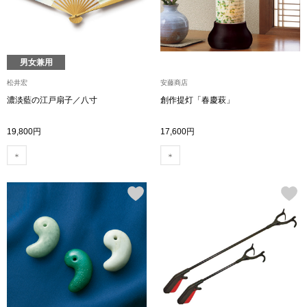
ボトムス
パンツ／スラッ
男女兼用
松井宏
安藤商店
ショート･クロ
濃淡藍の江戸扇子／八寸
創作提灯「春慶萩」
デニム
19,800円
17,600円
その他
ルーム･アン
ルームウェア／
BOGARD 最新号はこちら
アンダーウェア