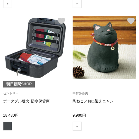
その他
特集
ウオッチ／ア
ホビー
すべて見る
ウオッチ
ネックレス
ック
ブレスレット
朝日新聞SHOP
セントリー
中村多喜美
その他
ポータブル耐火･防水保管庫
陶ねこ／お出迎えニャン
･テーブルウェア
18,480円
9,900円
ファッション