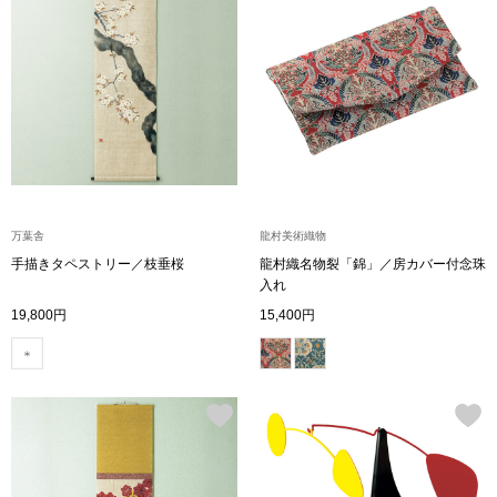
ハンドバッグ
ショルダーバッ
クラッチバッグ
ボディバッグ
万葉舎
龍村美術織物
リュック･バッ
手描きタペストリー／枝垂桜
龍村織名物裂「錦」／房カバー付念珠
入れ
19,800円
15,400円
ボストンバッグ
スーツケース／
その他