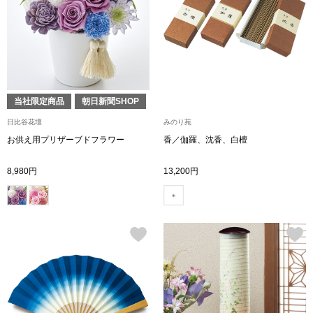
トップス
Tシャツ／カッ
物
ポロシャツ
／アクセサリー
当社限定商品
朝日新聞SHOP
シャツ
日比谷花壇
みのり苑
ョン雑貨
お供え用プリザーブドフラワー
香／伽羅、沈香、白檀
トレーナー／パ
8,980円
13,200円
セーター／カー
ベスト
その他