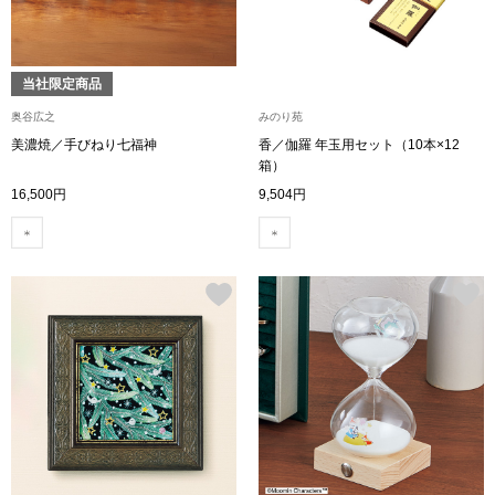
財布／小物
当社限定商品
財布／コインケ
奥谷広之
みのり苑
美濃焼／手びねり七福神
香／伽羅 年玉用セット（10本×12
箱）
革小物
16,500円
9,504円
ポーチ
その他
ウオッチ／ア
ウオッチ