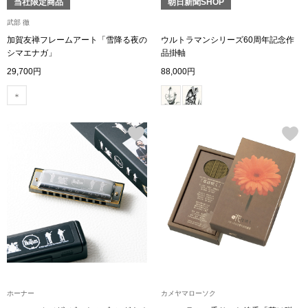
当社限定商品
朝日新聞SHOP
武部 徹
ブルゾン
加賀友禅フレームアート「雪降る夜の
ウルトラマンシリーズ60周年記念作
シマエナガ」
品掛軸
29,700円
88,000円
その他
トップス
Tシャツ／カッ
ポロシャツ
シャツ／ブラウ
タンクトップ／
ホーナー
カメヤマローソク