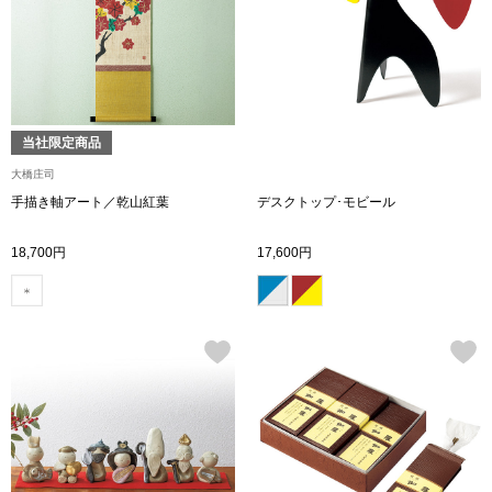
シューズ
スリップオン
当社限定商品
レースアップ
大橋庄司
手描き軸アート／乾山紅葉
デスクトップ･モビール
パンプス
18,700円
17,600円
スニーカー
ブーツ
サンダル
その他