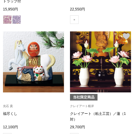
スニーカー
トラップ付
15,950円
22,550円
ブーツ
サンダル
その他
財布／小物
財布／コインケ
当社限定商品
光石 貴
クレイアート根岸
革小物
福尽くし
クレイアート（粘土工芸）／蓮（1
Miss Kyouko／ミスキョウコ
対）
ポーチ
12,100円
29,700円
ブランド