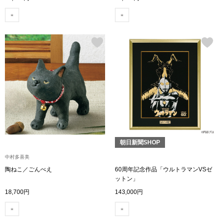
シャツワンピー
チュニック
ボトムス
スカート
パンツ／スラッ
朝日新聞SHOP
ワイド･ガウチ
中村多喜美
陶ねこ／ごんべえ
60周年記念作品「ウルトラマンVSゼ
ットン」
レギンス／スパ
18,700円
143,000円
ショート･クロ