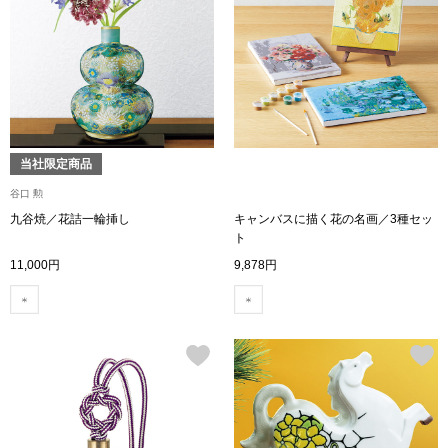
〈セイコー〉マウリッツハイス美術館公認フェ
その他
ルメールオマージュウオッチ
ブランド
和装
特集
当社限定商品
和装小物
谷口 勲
九谷焼／花詰一輪挿し
キャンバスに描く花の名画／3種セッ
その他
ト
ティ
すべて見る
11,000円
9,878円
ケア
その他
ア
おすすめブラ