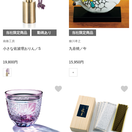
ザ･ノース･フ
ップ
ヘリーハンセン
ンス
カンタベリー
当社限定商品
動画あり
当社限定商品
南條工房
糠川孝之
金谷製靴
小さな佐波理おりん／S
九谷焼／午
19,800円
15,950円
ヘンリーコット
おすすめ特集
【特集】Trave
【特集】cante