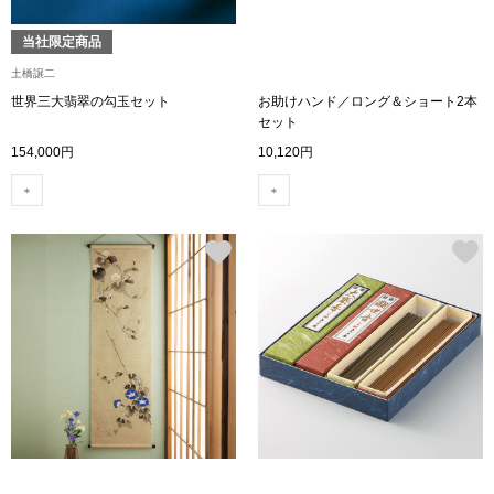
ブランド
その他
当社限定商品
土橋譲二
特集
世界三大翡翠の勾玉セット
お助けハンド／ロング＆ショート2本
セット
バッグ
154,000円
10,120円
カタログ
トートバッグ
ス
すべて見る
ハンドバッグ
ショルダーバッ
ブリーフケース
ス／チュニック
クラッチバッグ
ボディバッグ