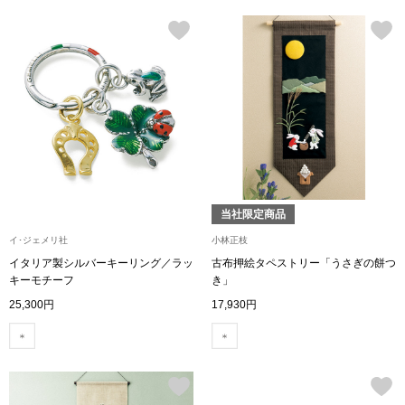
その他
ルーム･アン
ルームウェア／
アンダーウェア
当社限定商品
イ･ジェメリ社
小林正枝
その他
イタリア製シルバーキーリング／ラッ
古布押絵タペストリー「うさぎの餅つ
キーモチーフ
き」
25,300円
17,930円
バッグ
トートバッグ