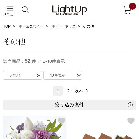
0
メニュー
TOP
ホーム&ホビー
ホビー･キッズ
その他
戻る
その他
アウター
すべて見る
52
該当商品：
件 ／ 1-40件表示
ジャケット
コート
1
2
次へ
ブルゾン
絞り込み条件
アンダーウェア
その他