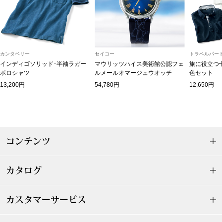
マフラー／スヌ
スカーフ／スト
カンタベリー
セイコー
トラベルパート
手袋
インディゴソリッド･半袖ラガー
マウリッツハイス美術館公認フェ
旅に役立つ
ポロシャツ
ルメールオマージュウオッチ
色セット
13,200円
54,780円
12,650円
ベルト
靴下
コンテンツ
サングラス／メ
傘／日傘
カタログ
その他
カスタマーサービス