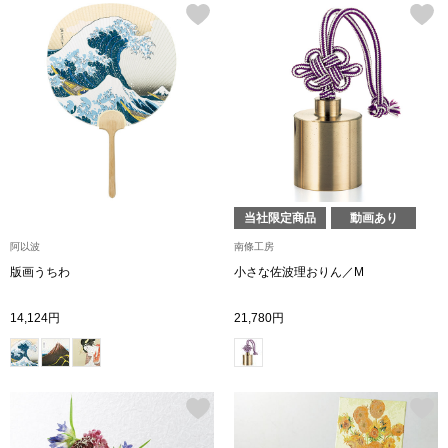
帽子
キッズ
ネクタイ
芸品
マフラー／スヌ
スカーフ／スト
当社限定商品
動画あり
手袋
阿以波
南條工房
ベルト
版画うちわ
小さな佐波理おりん／M
14,124円
21,780円
靴下
サングラス／メ
傘／日傘