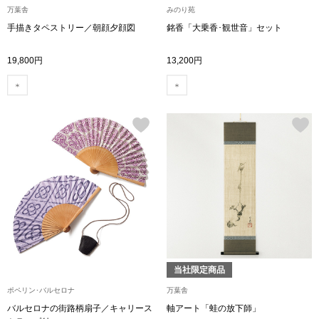
万葉舎
みのり苑
手描きタペストリー／朝顔夕顔図
銘香「大乗香･観世音」セット
アンダーウェア
リュック･バッ
19,800円
13,200円
ボストンバッグ
スーツケース／
物
その他
／アクセサリー
シューズ
ョン雑貨
スリップオン
当社限定商品
レースアップ
ポペリン･バルセロナ
万葉舎
バルセロナの街路柄扇子／キャリース
軸アート「蛙の放下師」