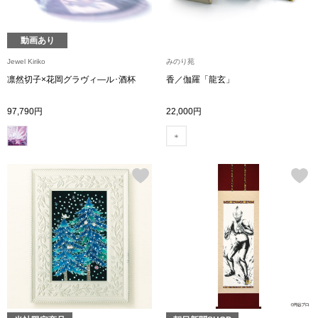
【特集】HELL
動画あり
Jewel Kiriko
みのり苑
おすすめカタ
凛然切子×花岡グラヴィ―ル･酒杯
香／伽羅「龍玄」
Salon de GRANDGRIS
BOGARD August
97,790円
22,000円
ブランド
BOGARD July 2
特集
RUGLOG 2026 
すべて見る
アウター
ジャケット
ビール／酒
コート