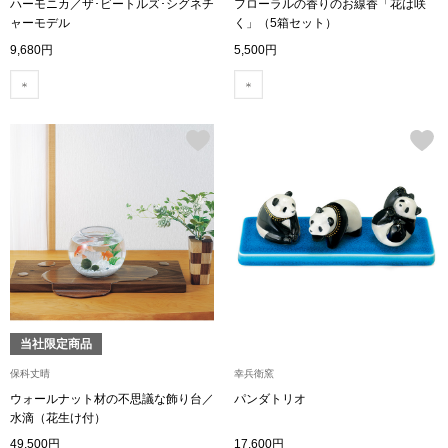
ハーモニカ／ザ･ビートルズ･シグネチ
フローラルの香りのお線香「花は咲
トレーナー／パ
ャーモデル
く」（5箱セット）
9,680円
5,500円
セーター
【特集】食彩倶楽部
カーディガン／
ブランド
ベスト
特集
スーツ
その他
当社限定商品
ワンピース／
保科丈晴
幸兵衛窯
ウォールナット材の不思議な飾り台／
パンダトリオ
ワンピース
水滴（花生け付）
49,500円
17,600円