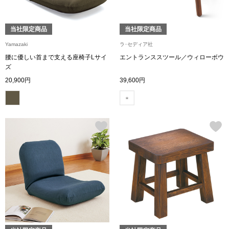
【特集】HELL
当社限定商品
当社限定商品
Yamazaki
ラ･セディア社
おすすめカタ
腰に優しい首まで支える座椅子Lサイ
エントランススツール／ウィローボウ
ズ
Salon de GRANDGRIS
BOGARD August
20,900円
39,600円
ブランド
BOGARD July 2
特集
RUGLOG 2026 
すべて見る
アウター
ジャケット
ビール／酒
コート