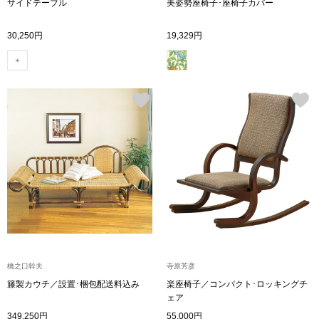
サイドテーブル
美姿勢座椅子･座椅子カバー
トレーナー／パ
30,250円
19,329円
セーター
【特集】食彩倶楽部
カーディガン／
ブランド
ベスト
特集
スーツ
その他
ワンピース／
橋之口幹夫
寺原芳彦
籐製カウチ／設置･梱包配送料込み
楽座椅子／コンパクト･ロッキングチ
ワンピース
ェア
349,250円
55,000円