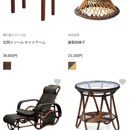
ボトムス
パンツ／スラッ
飛行船スタイル社
木内友秀
ショート･クロ
玄関スツール サイドアーム
籐製鼓椅子
デニム
39,600円
23,100円
その他
ルーム･アン
ルームウェア／
BOGARD 最新号はこちら
アンダーウェア