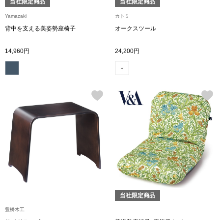
当社限定商品
当社限定商品
Yamazaki
カトミ
ブルゾン
背中を支える美姿勢座椅子
オークスツール
14,960円
24,200円
その他
トップス
Tシャツ／カッ
ポロシャツ
シャツ／ブラウ
当社限定商品
タンクトップ／
豊橋木工