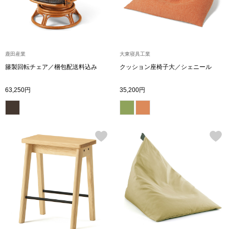
財布／小物
財布／コインケ
鹿田産業
大東寝具工業
籐製回転チェア／梱包配送料込み
クッション座椅子大／シェニール
革小物
63,250円
35,200円
ポーチ
その他
ウオッチ／ア
ウオッチ