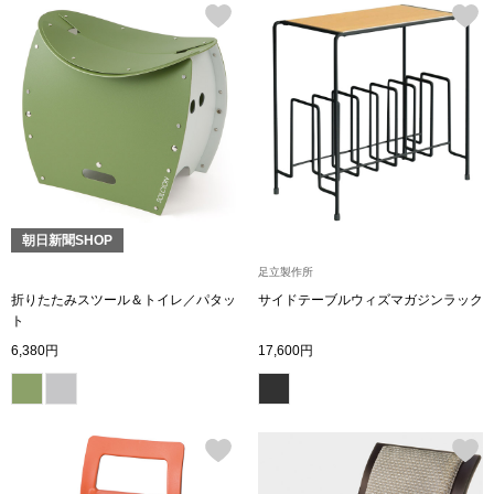
帽子
キッズ
ネクタイ
芸品
マフラー／スヌ
スカーフ／スト
朝日新聞SHOP
手袋
足立製作所
ベルト
折りたたみスツール＆トイレ／パタッ
サイドテーブルウィズマガジンラック
ト
6,380円
17,600円
靴下
サングラス／メ
傘／日傘