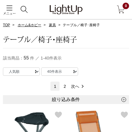
0
メニュー
TOP
ホーム&ホビー
家具
テーブル／椅子･座椅子
戻る
テーブル／椅子･座椅子
アウター
すべて見る
55
該当商品：
件 ／ 1-40件表示
ジャケット
コート
1
2
次へ
ブルゾン
絞り込み条件
アンダーウェア
その他