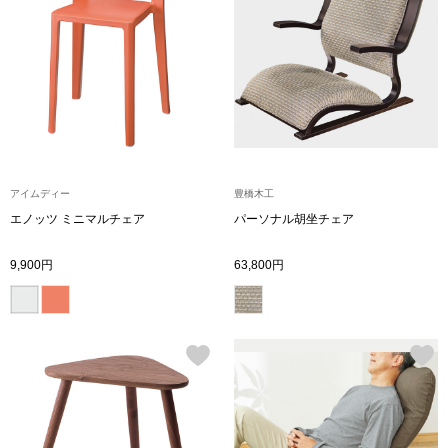
〈セイコー〉マウリッツハイス美術館公認フェ
その他
ルメールオマージュウオッチ
ブランド
和装
特集
和装小物
アイムディー
豊橋木工
エノッツ ミニマルチェア
パーソナル胡坐チェア
その他
ティ
すべて見る
9,900円
63,800円
ケア
その他
ア
おすすめブラ