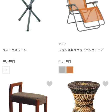
トップス
Tシャツ／カッ
物
ポロシャツ
／アクセサリー
シャツ
ラフマ
ョン雑貨
ウォークスツール
フランス製リクライニングチェア
トレーナー／パ
18,040円
31,350円
セーター／カー
ベスト
その他