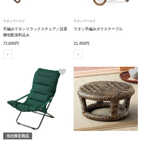
ブランド
その他
ラタンワールド
ラタンワールド
特集
手編みラタンリラックスチェア／設置
ラタン手編みガラステーブル
梱包配送料込み
バッグ
72,600円
21,450円
カタログ
トートバッグ
ス
すべて見る
ハンドバッグ
ショルダーバッ
ブリーフケース
ス／チュニック
クラッチバッグ
当社限定商品
ボディバッグ