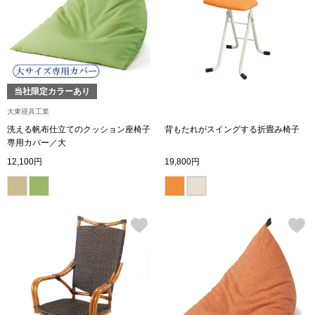
シューズ
スリップオン
当社限定カラーあり
レースアップ
大東寝具工業
洗える帆布仕立てのクッション座椅子
背もたれがスイングする折畳み椅子
パンプス
専用カバー／大
12,100円
19,800円
スニーカー
ブーツ
サンダル
その他