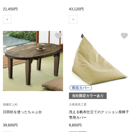
スニーカー
21,450円
43,120円
ブーツ
サンダル
その他
財布／小物
財布／コインケ
当社限定カラーあり
御簾匠上松
大東寝具工業
革小物
日田杉を使ったちゃぶ台
洗える帆布仕立てのクッション座椅子
Miss Kyouko／ミスキョウコ
専用カバー
ポーチ
39,600円
8,800円
ブランド