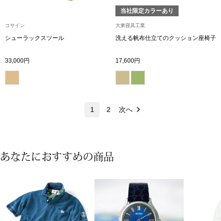
ネックレス
当社限定カラーあり
コサイン
大東寝具工業
ブレスレット
シューラックスツール
洗える帆布仕立てのクッション座椅子
リング
33,000円
17,600円
イヤリング／ピ
ブローチ
1
2
次へ
その他
あなたにおすすめの商品
ファッション
帽子