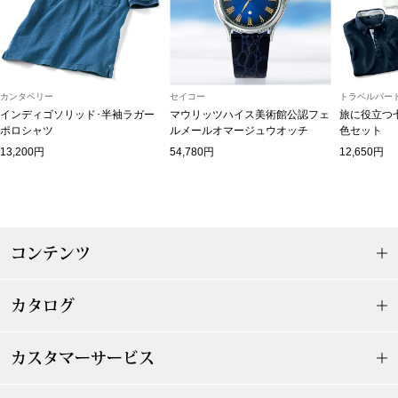
マフラー／スヌ
スカーフ／スト
カンタベリー
セイコー
トラベルパート
手袋
インディゴソリッド･半袖ラガー
マウリッツハイス美術館公認フェ
旅に役立つ
ポロシャツ
ルメールオマージュウオッチ
色セット
13,200円
54,780円
12,650円
ベルト
靴下
コンテンツ
サングラス／メ
傘／日傘
カタログ
その他
カスタマーサービス