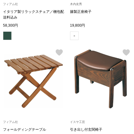
フィアム社
木内友秀
イタリア製リラックスチェア／梱包配
籐製正座椅子
アンダーウェア
リュック･バッ
送料込み
58,300円
19,800円
ボストンバッグ
スーツケース／
物
その他
／アクセサリー
シューズ
ョン雑貨
スリップオン
レースアップ
フィアム社
イスヤ工芸
フォールディングテーブル
引き出し付玄関椅子