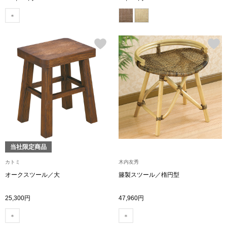
シャツワンピー
チュニック
ボトムス
スカート
パンツ／スラッ
当社限定商品
ワイド･ガウチ
カトミ
木内友秀
オークスツール／大
籐製スツール／楕円型
レギンス／スパ
25,300円
47,960円
ショート･クロ