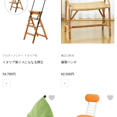
ハンドバッグ
ショルダーバッ
クラッチバッグ
ボディバッグ
アルディメンティ イタリア社
橋之口幹夫
リュック･バッ
イタリア製イスにもなる脚立
籐製ベンチ
54,780円
82,500円
ボストンバッグ
スーツケース／
その他