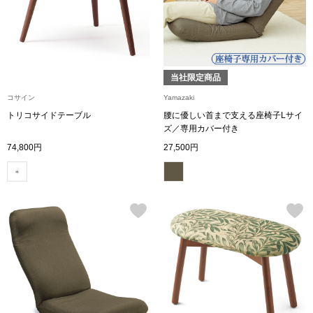
ザ･ノース･フ
ップ
ヘリーハンセン
ンス
カンタベリー
当社限定商品
コサイン
Yamazaki
金谷製靴
トリコサイドテーブル
腰に優しい首まで支える座椅子Lサイ
ズ／専用カバー付き
74,800円
27,500円
ヘンリーコット
おすすめ特集
【特集】Trave
【特集】cante