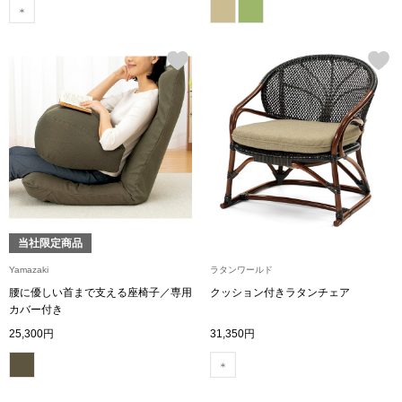
その他
特集
ウオッチ／ア
ホビー
すべて見る
ウオッチ
ネックレス
ック
ブレスレット
当社限定商品
Yamazaki
ラタンワールド
その他
腰に優しい首まで支える座椅子／専用
クッション付きラタンチェア
カバー付き
･テーブルウェア
25,300円
31,350円
ファッション