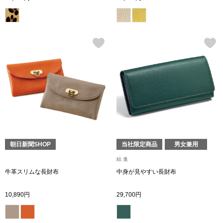
シャツワンピー
チュニック
ボトムス
スカート
パンツ／スラッ
朝日新聞SHOP
当社限定商品
男女兼用
ワイド･ガウチ
結 進
牛革スリムな長財布
中身が見やすい長財布
レギンス／スパ
10,890円
29,700円
ショート･クロ