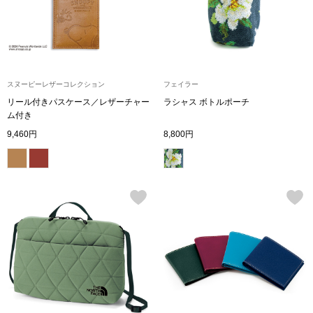
ボトムス
パンツ／スラッ
スヌーピーレザーコレクション
フェイラー
ショート･クロ
リール付きパスケース／レザーチャー
ラシャス ボトルポーチ
ム付き
デニム
9,460円
8,800円
その他
ルーム･アン
ルームウェア／
BOGARD 最新号はこちら
アンダーウェア