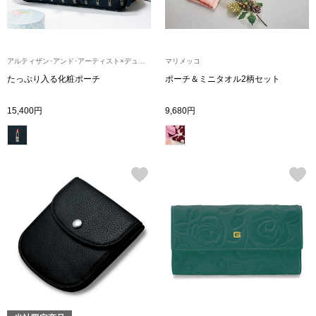
【特集】HELL
アルティザン･アンド･アーティスト×デュテル社
マリメッコ
おすすめカタ
たっぷり入る化粧ポーチ
ポーチ＆ミニタオル2柄セット
Salon de GRANDGRIS
BOGARD August
15,400円
9,680円
ブランド
BOGARD July 2
特集
RUGLOG 2026 
すべて見る
アウター
ジャケット
ビール／酒
コート