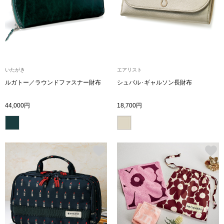
ザ･ノース･フ
ップ
ヘリーハンセン
ンス
カンタベリー
いたがき
エアリスト
金谷製靴
ルガトー／ラウンドファスナー財布
シュバル･ギャルソン長財布
44,000円
18,700円
ヘンリーコット
おすすめ特集
【特集】Trave
【特集】cante