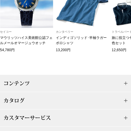
マフラー／スヌ
スカーフ／スト
セイコー
カンタベリー
トラベルパート
手袋
マウリッツハイス美術館公認フェ
インディゴソリッド･半袖ラガー
旅に役立つ
ルメールオマージュウオッチ
ポロシャツ
色セット
54,780円
13,200円
12,650円
ベルト
靴下
コンテンツ
サングラス／メ
傘／日傘
カタログ
その他
カスタマーサービス