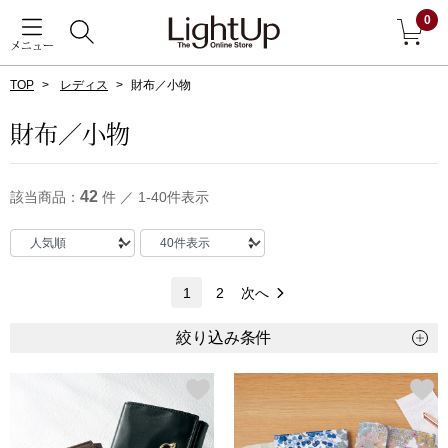
0
メニュー
TOP
レディス
財布／小物
戻る
財布／小物
アウター
すべて見る
42
該当商品：
件 ／ 1-40件表示
ジャケット
コート
1
2
次へ
ブルゾン
絞り込み条件
アンダーウェア
その他