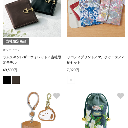
トップス
Tシャツ／カッ
物
ポロシャツ
／アクセサリー
当社限定商品
シャツ
オッティーノ
ョン雑貨
ラムスキンレザーウォレット／当社限
リバティプリント／マルチケース／2
定モデル
柄セット
トレーナー／パ
49,500円
7,920円
セーター／カー
ベスト
その他