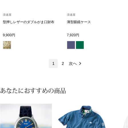
ネックレス
浪速屋
浪速屋
ブレスレット
型押しレザーのダブルがま口財布
薄型眼鏡ケース
リング
9,900円
7,920円
イヤリング／ピ
ブローチ
1
2
次へ
その他
あなたにおすすめの商品
ファッション
帽子