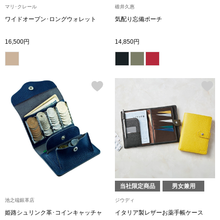
マリ･クレール
碓井久惠
ワイドオープン･ロングウォレット
気配り忘備ポーチ
アンダーウェア
リュック･バッ
16,500円
14,850円
ボストンバッグ
スーツケース／
物
その他
／アクセサリー
シューズ
ョン雑貨
スリップオン
当社限定商品
男女兼用
レースアップ
池之端銀革店
ジウディ
姫路シュリンク革･コインキャッチャ
イタリア製レザーお薬手帳ケース