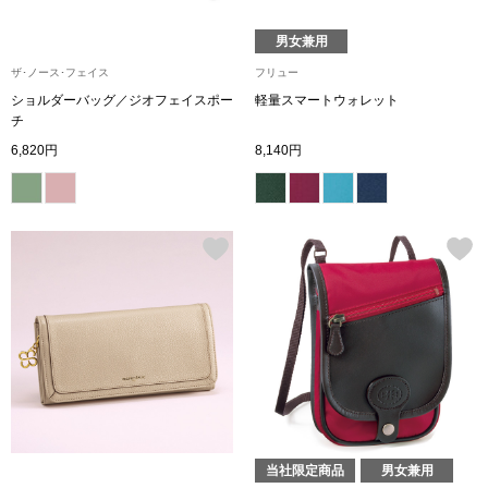
ブランド
その他
男女兼用
ザ･ノース･フェイス
フリュー
特集
ショルダーバッグ／ジオフェイスポー
軽量スマートウォレット
チ
バッグ
6,820円
8,140円
カタログ
トートバッグ
ス
すべて見る
ハンドバッグ
ショルダーバッ
ブリーフケース
ス／チュニック
クラッチバッグ
当社限定商品
男女兼用
ボディバッグ