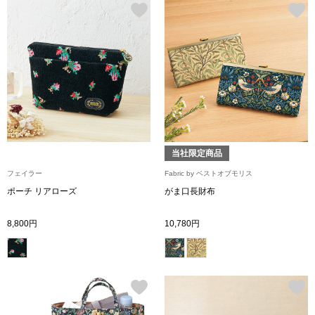
帽子
キッズ
ネクタイ
芸品
マフラー／スヌ
スカーフ／スト
当社限定商品
手袋
フェイラー
Fabric by ベストオブモリス
ベルト
ポーチ リアローズ
がま口長財布
8,800円
10,780円
靴下
サングラス／メ
傘／日傘