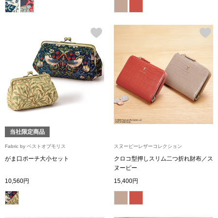
その他
特集
ウオッチ／ア
ホビー
すべて見る
ウオッチ
ネックレス
ック
ブレスレット
当社限定商品
Fabric by ベストオブモリス
スヌーピーレザーコレクション
その他
がま口ポーチ大小セット
クロコ型押しスリム二つ折れ財布／ス
ヌーピー
･テーブルウェア
10,560円
15,400円
ファッション