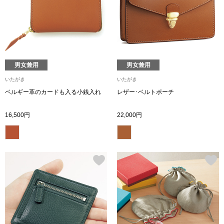
シューズ
スリップオン
男女兼用
男女兼用
レースアップ
いたがき
いたがき
ベルギー革のカードも入る小銭入れ
レザー･ベルトポーチ
パンプス
16,500円
22,000円
スニーカー
ブーツ
サンダル
その他