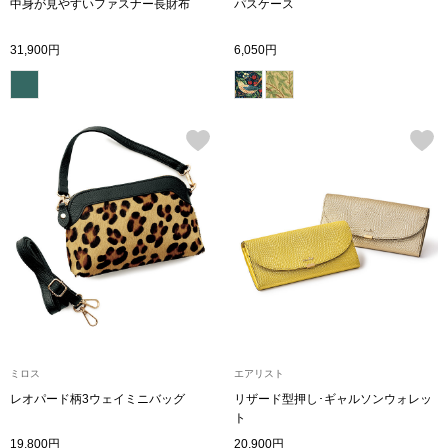
中身が見やすいファスナー長財布
パスケース
トレーナー／パ
31,900円
6,050円
セーター
【特集】食彩倶楽部
カーディガン／
ブランド
ベスト
特集
スーツ
その他
ワンピース／
ミロス
エアリスト
レオパード柄3ウェイミニバッグ
リザード型押し･ギャルソンウォレッ
ワンピース
ト
19,800円
20,900円