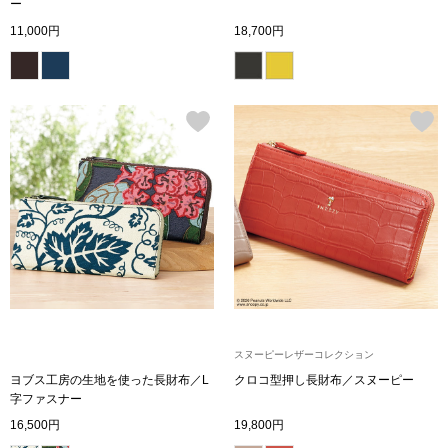
スニーカー
ー
11,000円
18,700円
ブーツ
サンダル
その他
財布／小物
財布／コインケ
スヌーピーレザーコレクション
革小物
ヨブス工房の生地を使った長財布／L
クロコ型押し長財布／スヌーピー
Miss Kyouko／ミスキョウコ
字ファスナー
ポーチ
16,500円
19,800円
ブランド