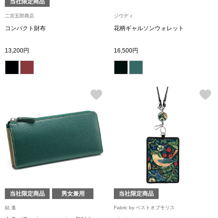
当社限定商品
二宮五郎商店
ジウディ
ブルゾン
コンパクト財布
花柄ギャルソンウォレット
13,200円
16,500円
その他
トップス
Tシャツ／カッ
ポロシャツ
シャツ／ブラウ
当社限定商品
男女兼用
当社限定商品
タンクトップ／
結 進
Fabric by ベストオブモリス