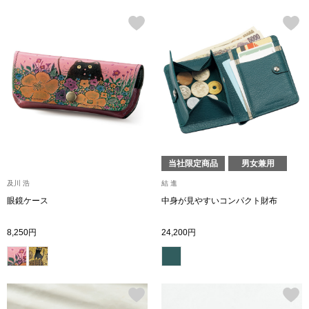
その他
ルーム･アン
ルームウェア／
アンダーウェア
当社限定商品
男女兼用
及川 浩
結 進
その他
眼鏡ケース
中身が見やすいコンパクト財布
8,250円
24,200円
バッグ
トートバッグ