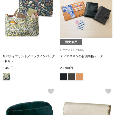
〈セイコー〉マウリッツハイス美術館公認フェ
その他
ルメールオマージュウオッチ
ブランド
和装
特集
男女兼用
和装小物
レザースタジオKazu
リバティプリント／バッグインバッグ
ディアスキンのお薬手帳ケース
その他
2個セット
ティ
すべて見る
8,360円
29,700円
ケア
その他
ア
おすすめブラ