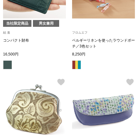
財布／小物
当社限定商品
男女兼用
財布／コインケ
結 進
フロムエフ
コンパクト財布
ベルギーリネンを使ったラウンドポー
チ／3色セット
革小物
16,500円
8,250円
ポーチ
その他
ウオッチ／ア
ウオッチ