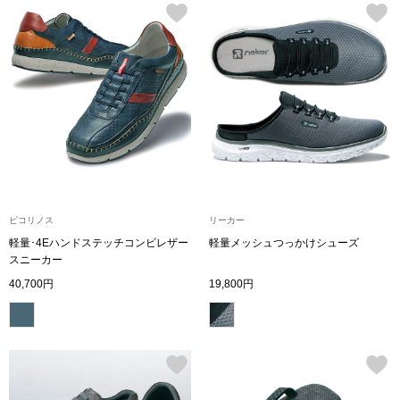
帽子
キッズ
ネクタイ
芸品
マフラー／スヌ
スカーフ／スト
手袋
ピコリノス
リーカー
ベルト
軽量･4Eハンドステッチコンビレザー
軽量メッシュつっかけシューズ
スニーカー
40,700円
19,800円
靴下
サングラス／メ
傘／日傘