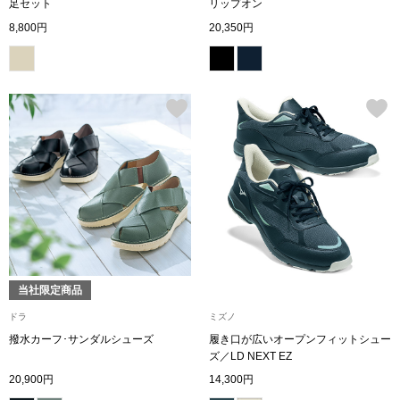
スニーカー
足セット
リップオン
8,800円
20,350円
ブーツ
サンダル
その他
財布／小物
財布／コインケ
当社限定商品
ドラ
ミズノ
革小物
撥水カーフ･サンダルシューズ
履き口が広いオープンフィットシュー
Miss Kyouko／ミスキョウコ
ズ／LD NEXT EZ
ポーチ
20,900円
14,300円
ブランド