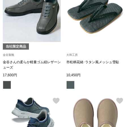
〈セイコー〉マウリッツハイス美術館公認フェ
その他
ルメールオマージュウオッチ
ブランド
和装
特集
当社限定商品
和装小物
金谷製靴
大和工房
金谷さんの柔らか軽量ゴム紐レザーシ
市松柄花緒･ラタン風メッシュ雪駄
その他
ューズ
ティ
すべて見る
17,600円
10,450円
ケア
その他
ア
おすすめブラ