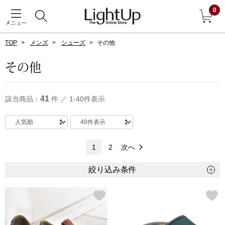
0
メニュー
TOP
メンズ
シューズ
その他
戻る
その他
アウター
すべて見る
41
該当商品：
件 ／ 1-40件表示
ジャケット
コート
1
2
次へ
ブルゾン
絞り込み条件
アンダーウェア
その他