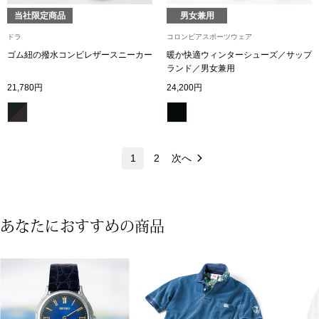
ネックレス
当社限定商品
男女兼用
ドラ
コロンビアスポーツウェア
ブレスレット
ゴム紐の撥水コンビレザースニーカー
暖か快適ウィンターシューズ／サップ
ランド／男女兼用
リング
21,780円
24,200円
イヤリング／ピ
ブローチ
1
2
次へ
その他
あなたにおすすめの商品
ファッション
帽子