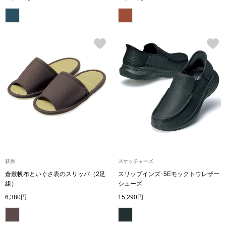
シャツワンピー
チュニック
ボトムス
スカート
パンツ／スラッ
ワイド･ガウチ
萩原
スケッチャーズ
倉敷帆布といぐさ表のスリッパ（2足
スリップインズ･5Eモックトウレザー
組）
シューズ
レギンス／スパ
6,380円
15,290円
ショート･クロ