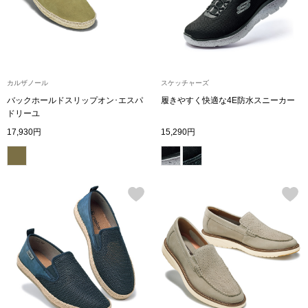
ボトムス
パンツ／スラッ
カルザノール
スケッチャーズ
ショート･クロ
バックホールドスリップオン･エスパ
履きやすく快適な4E防水スニーカー
ドリーユ
デニム
17,930円
15,290円
その他
ルーム･アン
ルームウェア／
BOGARD 最新号はこちら
アンダーウェア