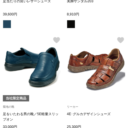
足当たりの良いレザーシューズ
美脚サンダル203
トレーナー／パ
39,600円
8,910円
セーター
【特集】食彩倶楽部
カーディガン／
ブランド
ベスト
特集
スーツ
その他
当社限定商品
ワンピース／
菊地の靴
リーカー
足をいたわる男の靴／5E軽量スリッ
4E･グルカデザインシューズ
ワンピース
プオン
33,000円
25,300円