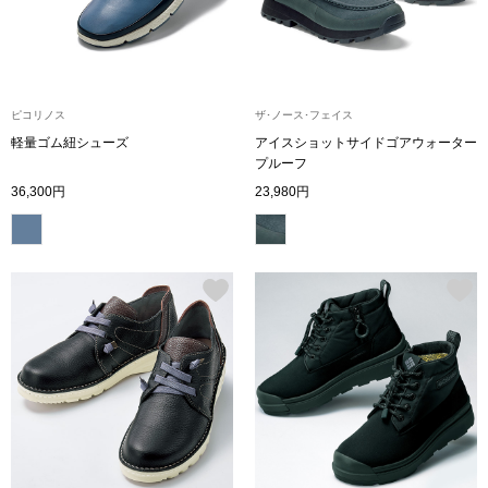
財布／小物
財布／コインケ
ピコリノス
ザ･ノース･フェイス
軽量ゴム紐シューズ
アイスショットサイドゴアウォーター
プルーフ
革小物
36,300円
23,980円
ポーチ
その他
ウオッチ／ア
ウオッチ