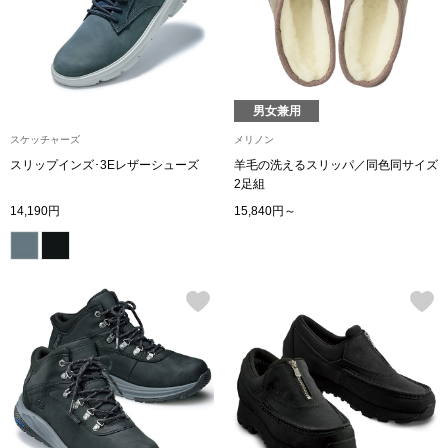
ザ･ノース･フ
ップ
ヘリーハンセン
ンス
カンタベリー
男女兼用
スケッチャーズ
メリノン
金谷製靴
スリップインズ･3Eレザーシューズ
羊毛の洗えるスリッパ／同色同サイズ
2足組
14,190円
15,840円～
ヘンリーコット
おすすめ特集
【特集】Trave
【特集】cante