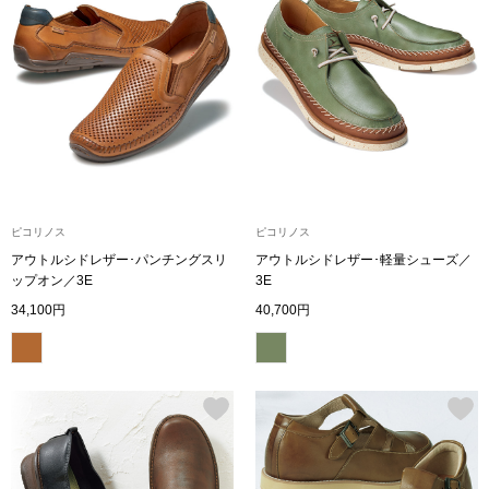
ハンドバッグ
ショルダーバッ
クラッチバッグ
ボディバッグ
ピコリノス
ピコリノス
リュック･バッ
アウトルシドレザー･パンチングスリ
アウトルシドレザー･軽量シューズ／
ップオン／3E
3E
34,100円
40,700円
ボストンバッグ
スーツケース／
その他