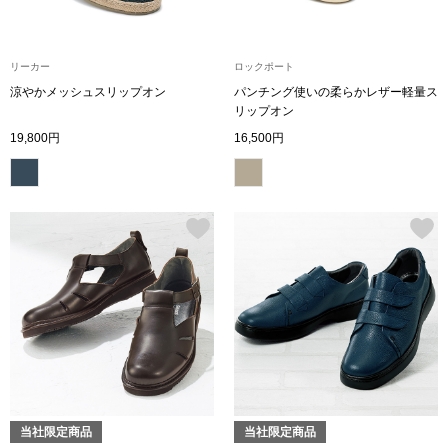
ブランド
その他
リーカー
ロックポート
特集
涼やかメッシュスリップオン
パンチング使いの柔らかレザー軽量ス
リップオン
バッグ
19,800円
16,500円
カタログ
トートバッグ
ス
すべて見る
ハンドバッグ
ショルダーバッ
ブリーフケース
ス／チュニック
クラッチバッグ
当社限定商品
当社限定商品
ボディバッグ