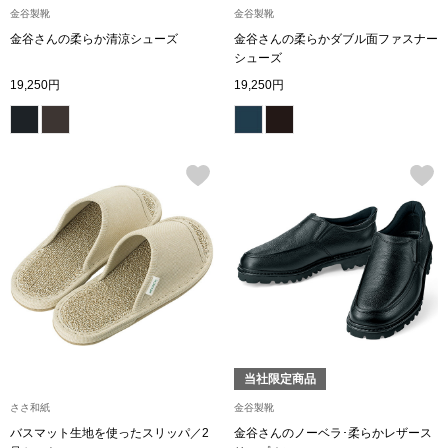
金谷製靴
金谷製靴
金谷さんの柔らか清涼シューズ
金谷さんの柔らかダブル面ファスナー
アンダーウェア
リュック･バッ
シューズ
19,250円
19,250円
ボストンバッグ
スーツケース／
物
その他
／アクセサリー
シューズ
ョン雑貨
スリップオン
当社限定商品
レースアップ
ささ和紙
金谷製靴
バスマット生地を使ったスリッパ／2
金谷さんのノーベラ･柔らかレザース