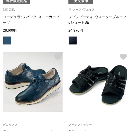
当社限定商品
男女兼用
渋谷製靴
ザ･ノース･フェイス
ブルゾン
コーデュラ×ヌバック･スニーカーブ
ヌプシブーティ･ウォータープルーフ
ーツ
6ショートSE
28,600円
24,970円
その他
トップス
Tシャツ／カッ
ポロシャツ
シャツ／ブラウ
タンクトップ／
ピコリノス
アーチフィッター