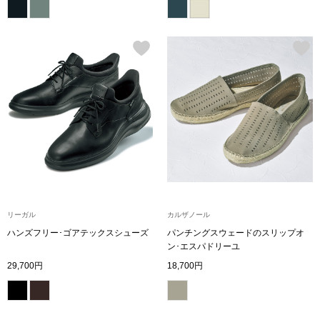
その他
特集
ウオッチ／ア
ホビー
すべて見る
ウオッチ
ネックレス
ック
ブレスレット
リーガル
カルザノール
その他
ハンズフリー･ゴアテックスシューズ
パンチングスウェードのスリップオ
ン･エスパドリーユ
･テーブルウェア
29,700円
18,700円
ファッション