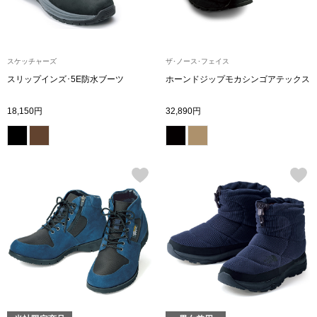
【特集】HELL
スケッチャーズ
ザ･ノース･フェイス
おすすめカタ
スリップインズ･5E防水ブーツ
ホーンドジップモカシンゴアテックス
Salon de GRANDGRIS
BOGARD August
18,150円
32,890円
ブランド
BOGARD July 2
特集
RUGLOG 2026 
すべて見る
アウター
ジャケット
ビール／酒
コート