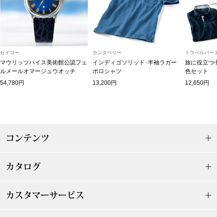
マフラー／スヌ
スカーフ／スト
セイコー
カンタベリー
トラベルパート
手袋
マウリッツハイス美術館公認フェ
インディゴソリッド･半袖ラガー
旅に役立つ
ルメールオマージュウオッチ
ポロシャツ
色セット
54,780円
13,200円
12,650円
ベルト
靴下
コンテンツ
サングラス／メ
傘／日傘
カタログ
その他
カスタマーサービス