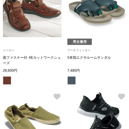
トップス
Tシャツ／カッ
物
ポロシャツ
／アクセサリー
男女兼用
シャツ
リーカー
アーチフィッター
ョン雑貨
面ファスナー付･4Eカットワークシュ
5本指エクサルームサンダル
ーズ
トレーナー／パ
28,600円
7,480円
セーター／カー
ベスト
その他