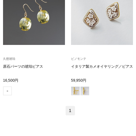
〈セイコー〉マウリッツハイス美術館公認フェ
その他
ルメールオマージュウオッチ
ブランド
和装
特集
和装小物
久慈琥珀
ピノモンテ
原石パーツの琥珀ピアス
イタリア製カメオイヤリング／ピアス
その他
ティ
すべて見る
16,500円
59,950円
ケア
その他
ア
1
おすすめブラ