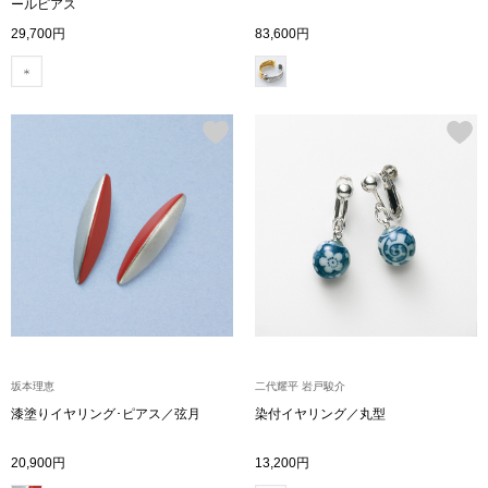
スニーカー
ールピアス
29,700円
83,600円
ブーツ
サンダル
その他
財布／小物
財布／コインケ
坂本理恵
二代耀平 岩戸駿介
革小物
漆塗りイヤリング･ピアス／弦月
染付イヤリング／丸型
Miss Kyouko／ミスキョウコ
ポーチ
20,900円
13,200円
ブランド