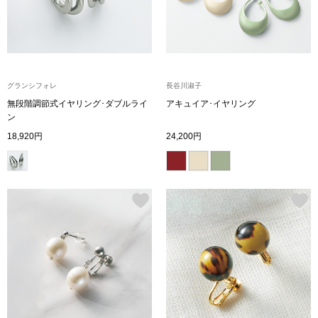
ボトムス
パンツ／スラッ
グランシフォレ
長谷川淑子
ショート･クロ
無段階調節式イヤリング･ダブルライ
アキュイア･イヤリング
ン
デニム
18,920円
24,200円
その他
ルーム･アン
ルームウェア／
BOGARD 最新号はこちら
アンダーウェア