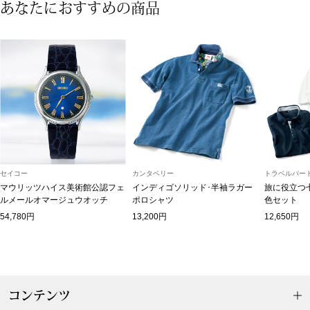
ザ･ノース･フ
あなたにおすすめの商品
ップ
ヘリーハンセン
ンス
カンタベリー
金谷製靴
ヘンリーコット
セイコー
カンタベリー
トラベルパート
マウリッツハイス美術館公認フェ
インディゴソリッド･半袖ラガー
旅に役立つ
ルメールオマージュウオッチ
ポロシャツ
色セット
おすすめ特集
54,780円
13,200円
12,650円
【特集】Trave
【特集】cante
コンテンツ