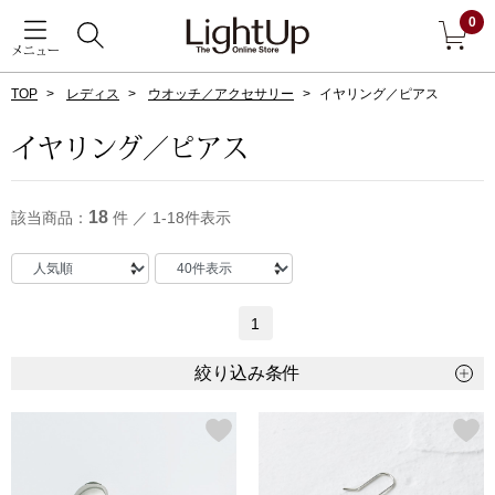
0
メニュー
TOP
レディス
ウオッチ／アクセサリー
イヤリング／ピアス
戻る
イヤリング／ピアス
アウター
すべて見る
18
該当商品：
件 ／ 1-18件表示
ジャケット
コート
1
ブルゾン
絞り込み条件
アンダーウェア
その他