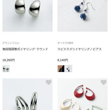
トップス
Tシャツ／カッ
物
ポロシャツ
／アクセサリー
シャツ
グランシフォレ
オークラ1883
ョン雑貨
無段階調整式イヤリング･ラウンド
ラピスラズリイヤリング／ピアス
トレーナー／パ
18,260円
8,140円
セーター／カー
ベスト
その他