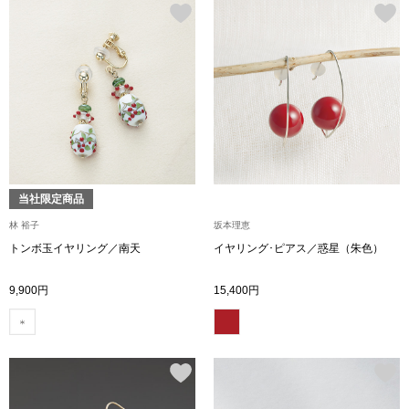
帽子
キッズ
ネクタイ
芸品
マフラー／スヌ
スカーフ／スト
当社限定商品
手袋
林 裕子
坂本理恵
ベルト
トンボ玉イヤリング／南天
イヤリング･ピアス／惑星（朱色）
9,900円
15,400円
靴下
サングラス／メ
傘／日傘