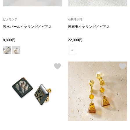
ブランド
その他
ピノモンテ
石川浩太郎
特集
淡水パールイヤリング／ピアス
茨布玉イヤリング／ピアス
バッグ
8,800円
22,000円
カタログ
トートバッグ
ス
すべて見る
ハンドバッグ
ショルダーバッ
ブリーフケース
ス／チュニック
クラッチバッグ
ボディバッグ