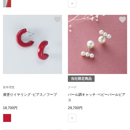
その他
特集
ウオッチ／ア
ホビー
すべて見る
ウオッチ
ネックレス
ック
ブレスレット
当社限定商品
坂本理恵
クーゲ
その他
漆塗りイヤリング･ピアス／フープ
パール調キャッチ･ベビーパールピア
ス
･テーブルウェア
18,700円
29,700円
ファッション