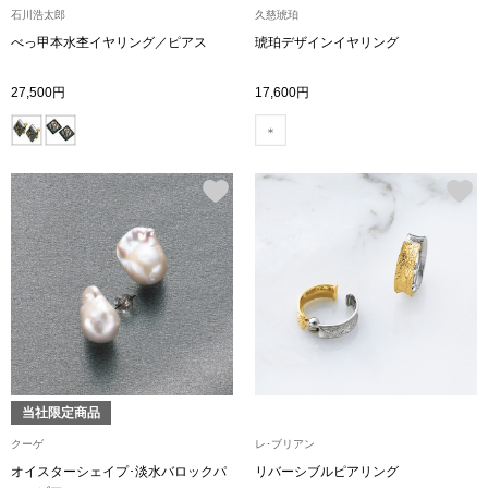
石川浩太郎
久慈琥珀
べっ甲本水杢イヤリング／ピアス
琥珀デザインイヤリング
アンダーウェア
リュック･バッ
27,500円
17,600円
ボストンバッグ
スーツケース／
物
その他
／アクセサリー
シューズ
ョン雑貨
スリップオン
当社限定商品
レースアップ
クーゲ
レ･ブリアン
オイスターシェイプ･淡水バロックパ
リバーシブルピアリング