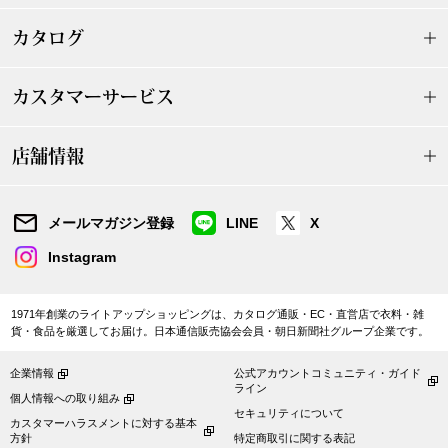
【特集】HELL
カタログ
おすすめカタ
カスタマーサービス
Salon de GRANDGRIS
BOGARD August
店舗情報
ブランド
BOGARD July 2
メールマガジン登録
LINE
X
特集
RUGLOG 2026 
Instagram
1971年創業のライトアップショッピングは、カタログ通販・EC・直営店で衣料・雑
すべて見る
貨・食品を厳選してお届け。日本通信販売協会会員・朝日新聞社グループ企業です。
アウター
企業情報
公式アカウントコミュニティ・ガイド
ライン
ジャケット
個人情報への取り組み
セキュリティについて
カスタマーハラスメントに対する基本
ビール／酒
方針
特定商取引に関する表記
コート