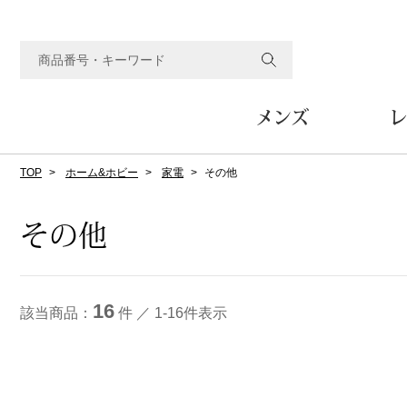
メンズ
レ
TOP
ホーム&ホビー
家電
その他
すべてのメンズアイテム
すべてのレディスアイテム
すべてのホーム&ホビーアイテム
すべてのビューティアイテム
すべてのグルメアイテム
アウター
アウター
家具
フェイスケア
食品
ルーム･アンダーウ
ボトムス
キッチン･テーブル
メイクアップ
頒布会
その他
ジャケット
ジャケット
テーブル／椅子･座椅子
ルームウェア／パジャマ
スカート
テーブルウェア
コート
コート
収納家具
アンダーウェア
パンツ／スラックス
調理器具
ボディケア
ワイン／ビール／酒
フレグランス
16
ブルゾン
ブルゾン
その他
その他
ワイド･ガウチョパンツ
キッチン雑貨
該当商品：
件 ／ 1-16件表示
その他
その他
レギンス／スパッツ
その他
ショート･クロップドパン
ファブリック
バッグ
ヘアケア
その他
その他
その他
トップス
トップス
家電
クッション／座布団
トートバッグ