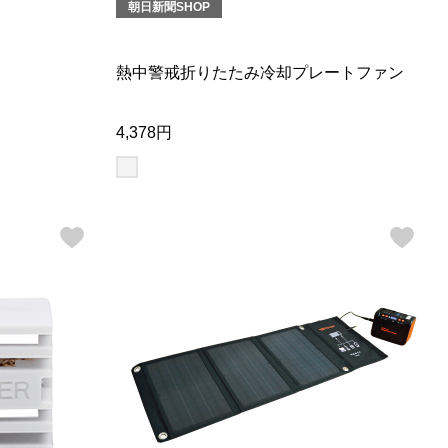
【特集】Travel Partner／トラベル
朝日新聞SHOP
ルボタンのアルパカ混ニット
【特集】使いやすさを追求した 防
パートナー
災用品
【特集】canterbury／カンタベリー
【特集】ギフトセレクション
熱中警戒折りたたみ冷却プレートファン
【特集】HELLY HANSEN／ヘリー
ハンセン
4,378円
おすすめカタログ
BOGARD August 2026 vol.181
BOGARD July 2026 vol.180
RUGLOG 2026 Summer Vol.30