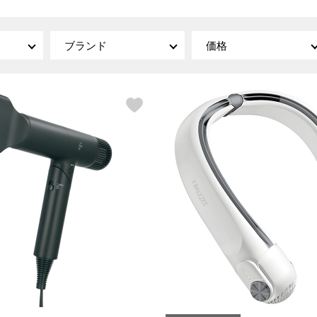
傘／日傘
ェア
ウオッチ
その他
財布／小物
ネックレス
ブランド
価格
ブレスレット
和装
その他
財布／コインケース
革小物
ポーチ
着物／浴衣
ファッション雑貨
その他
和装小物
バッグ
その他
帽子
ウオッチ／アクセサリー
ネクタイ
その他
マフラー／スヌード
スカーフ／ストール
ウオッチ
手袋
ネックレス
ベルト
ブレスレット
靴下
リング
サングラス／メガネ
イヤリング／ピアス
バッグ
傘／日傘
ブローチ
その他
その他