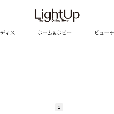
ディス
ホーム&ホビー
ビュー
ェア
ウェア
財布／小物
シューズ
美術･工芸品
定期便
和装
ファッシ
財布／コインケース
スリップオン
和装小物
帽子
革小物
レースアップ
その他
マフラー／ス
ポーチ
パンプス
スカーフ／ス
その他
スニーカー
手袋
その他
ツ
ブーツ
ベルト
サンダル
靴下
1
ウオッチ／アクセサリー
その他
サングラス／