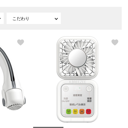
【特集】〈セイコー〉マウリッ
Miss Kyouko／ミスキョウコ
Salon de GRANDGRIS
【特集】食彩倶楽部
ツハイス美術館公認フェルメー
こだわり
おすすめブランド
おすすめブランド
おすすめブランド
ルオマージュウオッチ
BOGARD 最新号はこちら
リネアフレスコ
ベキュア グラン／プレミアム
食彩倶楽部
おすすめブランド
ヤッコマリカルド
メイクプロポーション
おすすめブランド
セイコー
銀座花菱
ネイチャーマジック
おすすめ特集
ソニー
ミスキョウコ
かづきれいこ
ザ･ノース･フェイス
コラントッテ
ベアー
レフィーネ
【特集】〈銀座 梅林〉国産ヒレ肉
ヘリーハンセン
の特製カツ丼の具
Fabric by ベストオブモリス
カンタベリー
フェイラー
【特集】ご飯のお供
金谷製靴
おすすめ特集
おすすめ特集
【特集】おうちご飯、おうち飲み
ヘンリーコットンズ
【特集】ゆったりサイズ for Ladies
【特集】当社限定ビューティーアイ
おすすめ特集
テム
【特集】ベーシックアイテム for
おすすめ特集
Ladies
【特集】VECUA GRAND PREMIUM
【特集】William Morris／ウィリア
ム･モリス
【特集】〈ロングウォーク〉カラフ
【特集】五島の椿