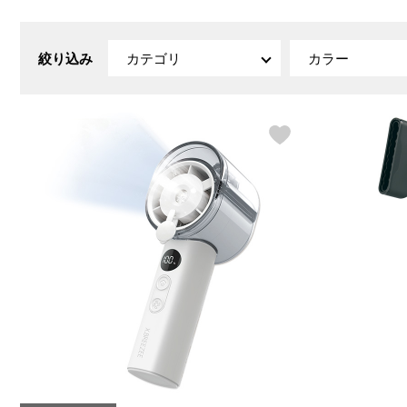
ルーム･アンダーウ
Tシャツ／カットソー
Tシャツ／カットソー
ブランケット／ソファカバー
ハンドバッグ
生活家電
ポロシャツ
ポロシャツ
カーペット／ラグ／マット
ショルダーバッグ
キッチン家電
絞り込み
カテゴリ
カラー
シャツ
シャツ／ブラウス
寝具
ブリーフケース
ルームウェア／パジャマ
AV機器
トレーナー／パーカ
タンクトップ／キャミソール
カーテン／のれん／簾
クラッチバッグ
アンダーウェア
その他
セーター／カーディガン
トレーナー／パーカ
その他
ボディバッグ
その他
ベスト
セーター
リュック･バックパック
ホビー･キッズ
その他
カーディガン／アンサンブル
ボストンバッグ
生活雑貨
バッグ
ベスト
スーツケース／キャリー
ホビー／玩具
スーツ
その他
ボトムス
インテリアアート･ルームアクセ
トートバッグ
人形／ぬいぐるみ
その他
サリー
ハンドバッグ
光学機器
クロック／気象計
シューズ
パンツ／スラックス
ショルダーバッグ
ステーショナリー
バス･トイレタリー
ワンピース／チュニック
ショート･クロップドパンツ
クラッチバッグ
AVソフト／書籍／図録
ランドリー
デニム
スリップオン
ボディバッグ
アウトドア･スポーツ用品
掃除用品
その他
ワンピース
レースアップ
リュック･バックパック
その他
スリッパ／ルームシューズ
シャツワンピース
スニーカー
ボストンバッグ
防災･防犯用品
チュニック
ブーツ
スーツケース／キャリー
ガーデニング
サンダル
その他
和のインテリア小物
その他
仏具／香