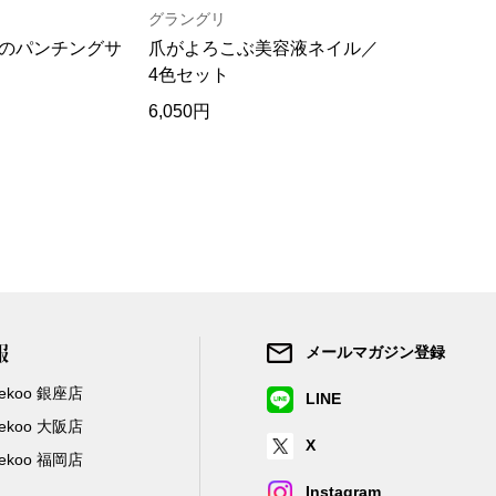
グラングリ
ヘリーハン
のパンチングサ
爪がよろこぶ美容液ネイル／
吸汗速乾･
4色セット
ャツ／2色
6,050円
13,200円
報
メールマガジン登録
/Zekoo 銀座店
LINE
/Zekoo 大阪店
X
/Zekoo 福岡店
Instagram