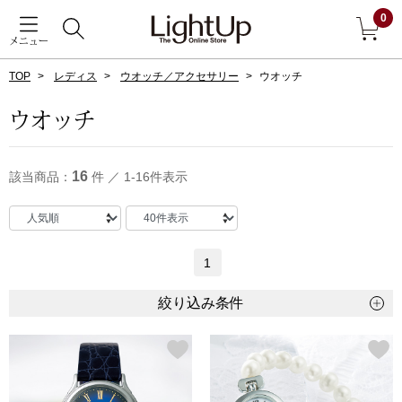
0
メニュー
TOP
レディス
ウオッチ／アクセサリー
ウオッチ
戻る
ウオッチ
アウター
すべて見る
16
該当商品：
件 ／ 1-16件表示
ジャケット
コート
1
ブルゾン
絞り込み条件
アンダーウェア
その他