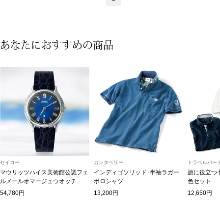
〈セイコー〉マウリッツハイス美術館公認フェ
その他
ルメールオマージュウオッチ
あなたにおすすめの商品
ブランド
和装
特集
和装小物
その他
ティ
すべて見る
ケア
その他
セイコー
カンタベリー
トラベルパート
ア
マウリッツハイス美術館公認フェ
インディゴソリッド･半袖ラガー
旅に役立つ
ルメールオマージュウオッチ
ポロシャツ
色セット
おすすめブラ
54,780円
13,200円
12,650円