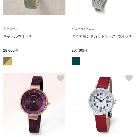
ブランド
その他
特集
フラヌール
ピエール･ラニエ
バッグ
キャトルウオッチ
ダイアモンドカットケース･ウオッチ
カタログ
28,600円
26,400円
トートバッグ
ス
すべて見る
ハンドバッグ
ショルダーバッ
ブリーフケース
ス／チュニック
クラッチバッグ
ボディバッグ