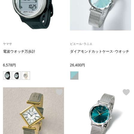
ボトムス
パンツ／スラッ
ショート･クロ
ヤマサ
ピエール･ラニエ
電波ウオッチ万歩計
ダイアモンドカットケース･ウオッチ
デニム
6,578円
26,400円
その他
ルーム･アン
ルームウェア／
BOGARD 最新号はこちら
アンダーウェア