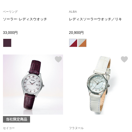
ベーリング
ALBA
アンダーウェア
リュック･バッ
ソーラー･レディスウオッチ
レディスソーラーウオッチ／リキ
ボストンバッグ
33,000円
20,900円
スーツケース／
物
その他
／アクセサリー
シューズ
ョン雑貨
スリップオン
レースアップ
当社限定商品
セイコー
フラヌール