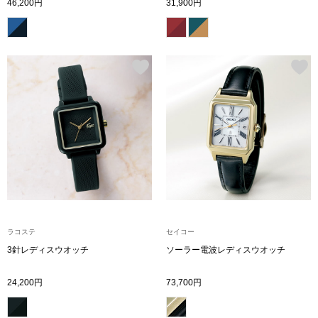
46,200円
31,900円
その他
特集
ウオッチ／ア
ホビー
すべて見る
ウオッチ
ネックレス
ック
ブレスレット
その他
ラコステ
セイコー
･テーブルウェア
3針レディスウオッチ
ソーラー電波レディスウオッチ
ファッション
24,200円
73,700円