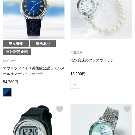
トップス
Tシャツ／カッ
物
ポロシャツ
／アクセサリー
男女兼用
動画あり
当社限定企画
シャツ
宅間工房
ョン雑貨
淡水真珠のブレスウォッチ
セイコー
マウリッツハイス美術館公認フェルメ
トレーナー／パ
ールオマージュウオッチ
13,200円
54,780円
セーター／カー
ベスト
その他