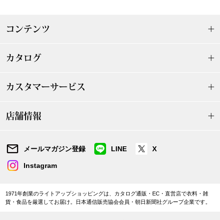
ザ･ノース･フ
ップ
ヘリーハンセン
コンテンツ
ンス
カンタベリー
カタログ
金谷製靴
カスタマーサービス
ヘンリーコット
店舗情報
おすすめ特集
メールマガジン登録
LINE
X
Instagram
【特集】Trave
1971年創業のライトアップショッピングは、カタログ通販・EC・直営店で衣料・雑
【特集】cante
貨・食品を厳選してお届け。日本通信販売協会会員・朝日新聞社グループ企業です。