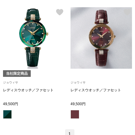
帽子
キッズ
ネクタイ
芸品
マフラー／スヌ
スカーフ／スト
手袋
当社限定商品
ベルト
ジョウィサ
ジョウィサ
レディスウオッチ／ファセット
レディスウオッチ／ファセット
靴下
49,500円
49,500円
サングラス／メ
傘／日傘
1