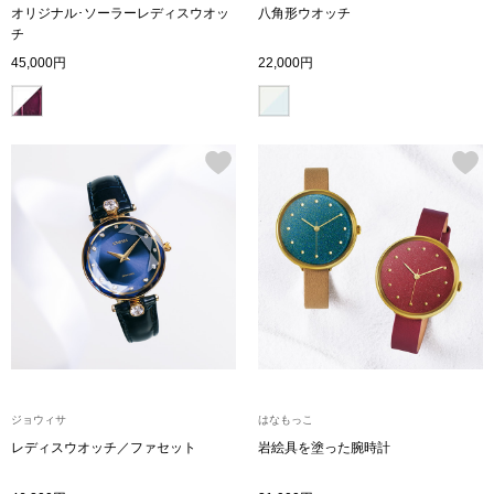
スニーカー
オリジナル･ソーラーレディスウオッ
八角形ウオッチ
チ
45,000円
22,000円
ブーツ
サンダル
その他
財布／小物
財布／コインケ
革小物
ジョウィサ
はなもっこ
Miss Kyouko／ミスキョウコ
レディスウオッチ／ファセット
岩絵具を塗った腕時計
ポーチ
ブランド