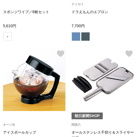
ナイガイ
スポンジワイプ／8枚セット
ドラえもんのエプロン
アンダーウェア
リュック･バッ
5,610円
7,700円
ボストンバッグ
スーツケース／
物
その他
／アクセサリー
シューズ
ョン雑貨
スリップオン
朝日新聞SHOP
レースアップ
オージ社
関孫六
アイスボールカップ
オールステンレス千切り＆スライサー