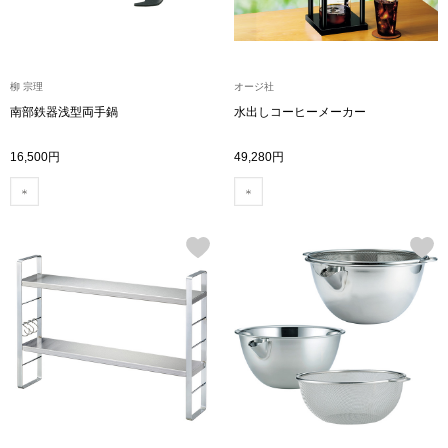
【特集】HELL
柳 宗理
オージ社
おすすめカタ
南部鉄器浅型両手鍋
水出しコーヒーメーカー
Salon de GRANDGRIS
BOGARD August
16,500円
49,280円
ブランド
BOGARD July 2
特集
RUGLOG 2026 
すべて見る
アウター
ジャケット
ビール／酒
コート