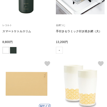
財布／小物
財布／コインケ
レコルト
金網つじ
スマートケトルスリム
手付きセラミック付き焼き網（大）
革小物
8,800円
13,200円
ポーチ
その他
ウオッチ／ア
ウオッチ