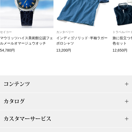
マフラー／スヌ
スカーフ／スト
セイコー
カンタベリー
トラベルパート
手袋
マウリッツハイス美術館公認フェ
インディゴソリッド･半袖ラガー
旅に役立つ
ルメールオマージュウオッチ
ポロシャツ
色セット
54,780円
13,200円
12,650円
ベルト
靴下
コンテンツ
サングラス／メ
傘／日傘
カタログ
その他
カスタマーサービス