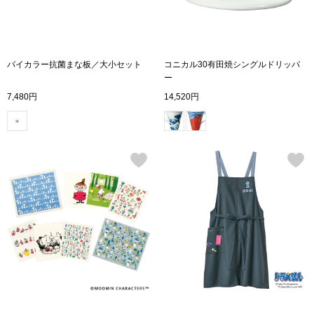
ブランド
その他
特集
バイカラー抗菌まな板／大小セット
コニカル30有田焼シングルドリッパ
ー
バッグ
7,480円
14,520円
カタログ
トートバッグ
ス
すべて見る
ハンドバッグ
ショルダーバッ
ブリーフケース
ス／チュニック
クラッチバッグ
ボディバッグ