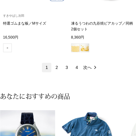
ネックレス
すきやばし次郎
ブレスレット
特選ゴムまな板／Mサイズ
凍るうつわの九谷焼ビアカップ／同柄
2個セット
リング
16,500円
8,360円
イヤリング／ピ
ブローチ
1
2
3
4
次へ
その他
あなたにおすすめの商品
ファッション
帽子