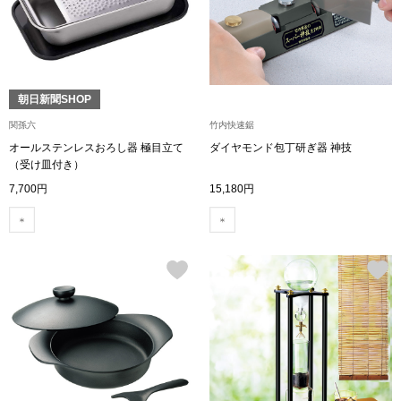
ザ･ノース･フ
ップ
ヘリーハンセン
ンス
カンタベリー
朝日新聞SHOP
関孫六
竹内快速鋸
金谷製靴
オールステンレスおろし器 極目立て
ダイヤモンド包丁研ぎ器 神技
（受け皿付き）
7,700円
15,180円
ヘンリーコット
おすすめ特集
【特集】Trave
【特集】cante