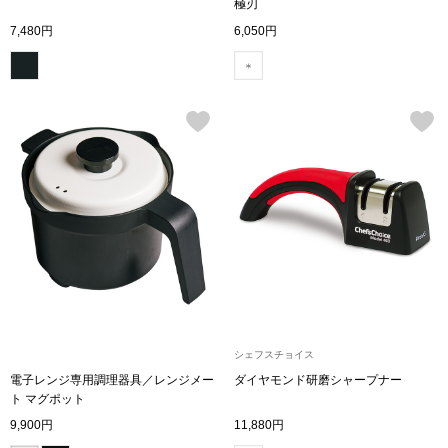
スニーカー
極刃
7,480円
6,050円
ブーツ
サンダル
その他
財布／小物
財布／コインケ
シェフスチョイス
革小物
電子レンジ専用調理器具／レンジメー
ダイヤモンド研磨シャープナー
Miss Kyouko／ミスキョウコ
ト マグポット
ポーチ
9,900円
11,880円
ブランド