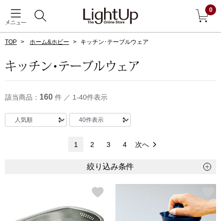
0
メニュー
TOP
ホーム&ホビー
キッチン･テーブルウェア
戻る
キッチン･テーブルウェア
アウター
すべて見る
160
該当商品：
件 ／ 1-40件表示
ジャケット
コート
1
2
3
4
次へ
ブルゾン
絞り込み条件
アンダーウェア
その他