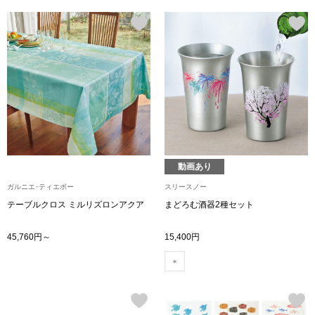
その他
ルーム･アン
ルームウェア／
アンダーウェア
動画あり
ガルニエ･ティエボー
スリースノー
その他
テーブルクロス ミルリズロンアクア
まどろむ酒器2種セット
45,760円～
15,400円
バッグ
トートバッグ