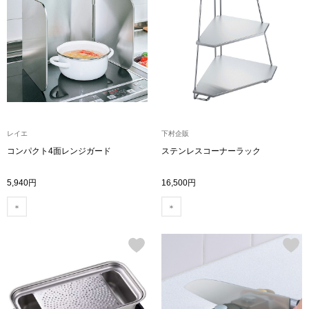
〈セイコー〉マウリッツハイス美術館公認フェ
その他
ルメールオマージュウオッチ
ブランド
和装
特集
和装小物
レイエ
下村企販
コンパクト4面レンジガード
ステンレスコーナーラック
その他
ティ
すべて見る
5,940円
16,500円
ケア
その他
ア
おすすめブラ