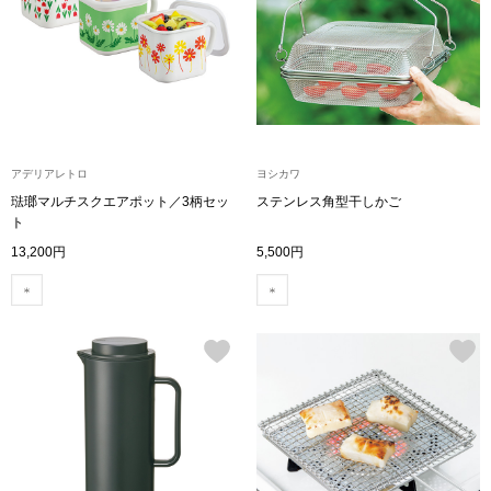
シューズ
スリップオン
レースアップ
アデリアレトロ
ヨシカワ
琺瑯マルチスクエアポット／3柄セッ
ステンレス角型干しかご
パンプス
ト
13,200円
5,500円
スニーカー
ブーツ
サンダル
その他