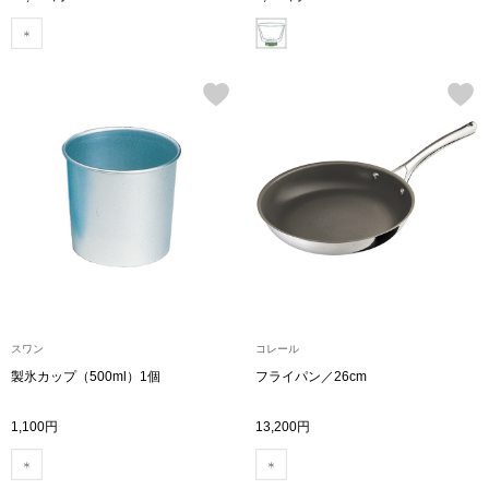
シャツワンピー
チュニック
ボトムス
スカート
パンツ／スラッ
ワイド･ガウチ
スワン
コレール
製氷カップ（500ml）1個
フライパン／26cm
レギンス／スパ
1,100円
13,200円
ショート･クロ