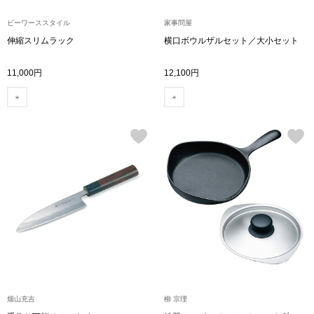
ビーワーススタイル
家事問屋
ブルゾン
伸縮スリムラック
横口ボウルザルセット／大小セット
11,000円
12,100円
その他
トップス
Tシャツ／カッ
ポロシャツ
シャツ／ブラウ
タンクトップ／
畑山充吉
柳 宗理