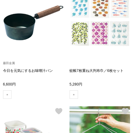
ハンドバッグ
ショルダーバッ
クラッチバッグ
ボディバッグ
藤田金属
リュック･バッ
今日を元気にするお味噌汁パン
蚊帳7枚重ね大判布巾／6枚セット
6,600円
5,280円
ボストンバッグ
スーツケース／
その他