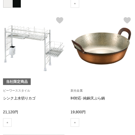
その他
特集
ウオッチ／ア
ホビー
すべて見る
ウオッチ
ネックレス
ック
ブレスレット
当社限定商品
ビーワーススタイル
新光金属
その他
シンク上水切りカゴ
IH対応･純銅天ぷら鍋
･テーブルウェア
21,120円
19,800円
ファッション