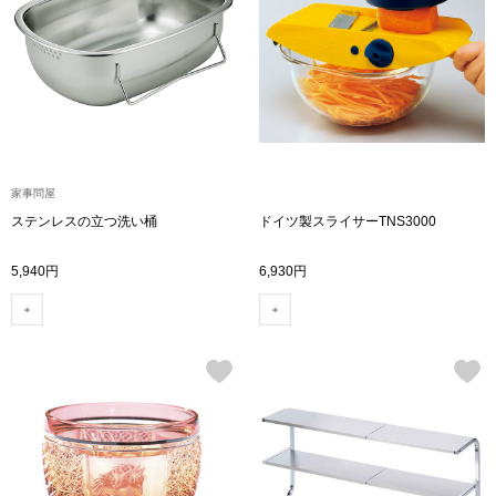
トップス
Tシャツ／カッ
物
ポロシャツ
／アクセサリー
シャツ
家事問屋
ョン雑貨
ステンレスの立つ洗い桶
ドイツ製スライサーТNS3000
トレーナー／パ
5,940円
6,930円
セーター／カー
ベスト
その他