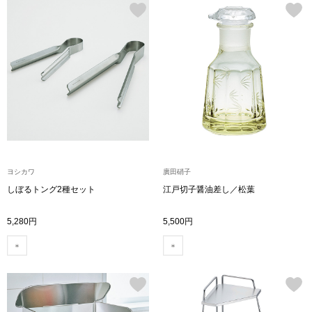
帽子
キッズ
ネクタイ
芸品
マフラー／スヌ
スカーフ／スト
手袋
ヨシカワ
廣田硝子
ベルト
しぼるトング2種セット
江戸切子醤油差し／松葉
5,280円
5,500円
靴下
サングラス／メ
傘／日傘