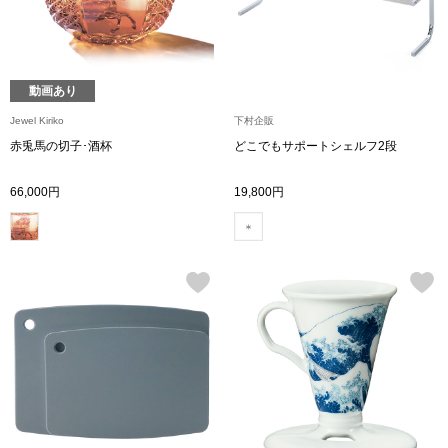
ボトムス
パンツ／スラッ
動画あり
Jewel Kiriko
下村企販
ショート･クロ
赤兎馬の切子･酒杯
どこでもサポートシェルフ2段
デニム
66,000円
19,800円
その他
ルーム･アン
ルームウェア／
BOGARD 最新号はこちら
アンダーウェア