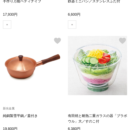
手作り万能ペティナイフ
鉄器ミニパン／ステンレスふた付
トレーナー／パ
17,930円
6,600円
セーター
【特集】食彩倶楽部
カーディガン／
ブランド
ベスト
特集
スーツ
その他
ワンピース／
新光金属
純銅製雪平鍋／蓋付き
有田焼と耐熱二重ガラスの器「ブラボ
ワンピース
ウル」大／すのこ付
19,800円
6,380円