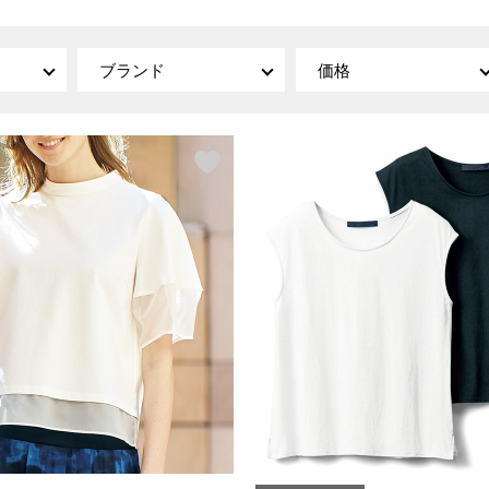
傘／日傘
ェア
ウオッチ
その他
財布／小物
ネックレス
ブランド
価格
ブレスレット
和装
その他
財布／コインケース
革小物
ポーチ
着物／浴衣
ファッション雑貨
その他
和装小物
バッグ
その他
帽子
ウオッチ／アクセサリー
ネクタイ
その他
マフラー／スヌード
スカーフ／ストール
ウオッチ
手袋
ネックレス
ベルト
ブレスレット
靴下
リング
サングラス／メガネ
イヤリング／ピアス
バッグ
傘／日傘
ブローチ
その他
その他