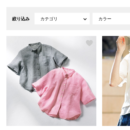
ルーム･アンダーウ
Tシャツ／カットソー
Tシャツ／カットソー
ブランケット／ソファカバー
ハンドバッグ
生活家電
ポロシャツ
ポロシャツ
カーペット／ラグ／マット
ショルダーバッグ
キッチン家電
絞り込み
カテゴリ
カラー
シャツ
シャツ／ブラウス
寝具
ブリーフケース
ルームウェア／パジャマ
AV機器
トレーナー／パーカ
タンクトップ／キャミソール
カーテン／のれん／簾
クラッチバッグ
アンダーウェア
その他
セーター／カーディガン
トレーナー／パーカ
その他
ボディバッグ
その他
ベスト
セーター
リュック･バックパック
ホビー･キッズ
その他
カーディガン／アンサンブル
ボストンバッグ
生活雑貨
バッグ
ベスト
スーツケース／キャリー
ホビー／玩具
スーツ
その他
ボトムス
インテリアアート･ルームアクセ
トートバッグ
人形／ぬいぐるみ
その他
サリー
ハンドバッグ
光学機器
クロック／気象計
シューズ
パンツ／スラックス
ショルダーバッグ
ステーショナリー
バス･トイレタリー
ワンピース／チュニック
ショート･クロップドパンツ
クラッチバッグ
AVソフト／書籍／図録
ランドリー
デニム
スリップオン
ボディバッグ
アウトドア･スポーツ用品
掃除用品
その他
ワンピース
レースアップ
リュック･バックパック
その他
スリッパ／ルームシューズ
シャツワンピース
スニーカー
ボストンバッグ
防災･防犯用品
チュニック
ブーツ
スーツケース／キャリー
ガーデニング
サンダル
その他
和のインテリア小物
その他
仏具／香