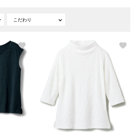
【特集】〈セイコー〉マウリッ
Miss Kyouko／ミスキョウコ
Salon de GRANDGRIS
【特集】食彩倶楽部
ツハイス美術館公認フェルメー
こだわり
おすすめブランド
おすすめブランド
おすすめブランド
ルオマージュウオッチ
BOGARD 最新号はこちら
リネアフレスコ
ベキュア グラン／プレミアム
食彩倶楽部
おすすめブランド
ヤッコマリカルド
メイクプロポーション
おすすめブランド
セイコー
銀座花菱
ネイチャーマジック
おすすめ特集
ソニー
ミスキョウコ
かづきれいこ
ザ･ノース･フェイス
コラントッテ
ベアー
レフィーネ
【特集】〈銀座 梅林〉国産ヒレ肉
ヘリーハンセン
の特製カツ丼の具
Fabric by ベストオブモリス
カンタベリー
フェイラー
【特集】ご飯のお供
金谷製靴
おすすめ特集
おすすめ特集
【特集】おうちご飯、おうち飲み
ヘンリーコットンズ
【特集】ゆったりサイズ for Ladies
【特集】当社限定ビューティーアイ
おすすめ特集
テム
【特集】ベーシックアイテム for
おすすめ特集
Ladies
【特集】VECUA GRAND PREMIUM
【特集】William Morris／ウィリア
ム･モリス
【特集】〈ロングウォーク〉カラフ
【特集】五島の椿