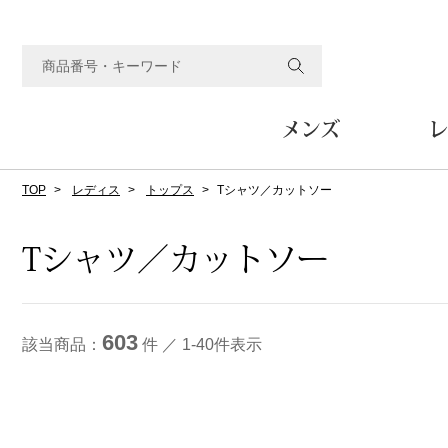
メンズ
レ
TOP
レディス
トップス
Tシャツ／カットソー
すべてのメンズアイテム
すべてのレディスアイテム
すべてのホーム&ホビーアイテム
すべてのビューティアイテム
すべてのグルメアイテム
アウター
アウター
家具
フェイスケア
食品
ルーム･アンダーウ
ボトムス
キッチン･テーブル
メイクアップ
頒布会
Tシャツ／カットソー
ジャケット
ジャケット
テーブル／椅子･座椅子
ルームウェア／パジャマ
スカート
テーブルウェア
コート
コート
収納家具
アンダーウェア
パンツ／スラックス
調理器具
ボディケア
ワイン／ビール／酒
フレグランス
603
ブルゾン
ブルゾン
その他
その他
ワイド･ガウチョパンツ
キッチン雑貨
該当商品：
件 ／ 1-40件表示
その他
その他
レギンス／スパッツ
その他
ショート･クロップドパン
ファブリック
バッグ
ヘアケア
その他
その他
その他
トップス
トップス
家電
クッション／座布団
トートバッグ