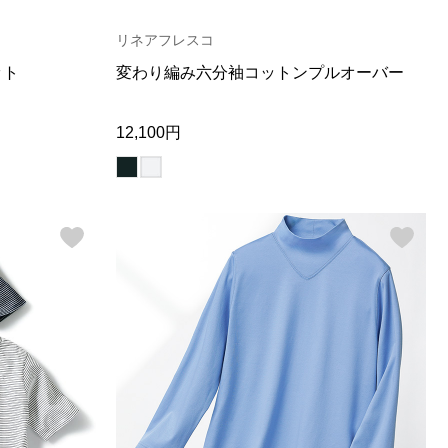
【特集】Travel Partner／トラベル
ルボタンのアルパカ混ニット
【特集】使いやすさを追求した 防
パートナー
災用品
リネアフレスコ
【特集】canterbury／カンタベリー
【特集】ギフトセレクション
ット
変わり編み六分袖コットンプルオーバー
【特集】HELLY HANSEN／ヘリー
ハンセン
12,100円
おすすめカタログ
BOGARD August 2026 vol.181
BOGARD July 2026 vol.180
RUGLOG 2026 Summer Vol.30