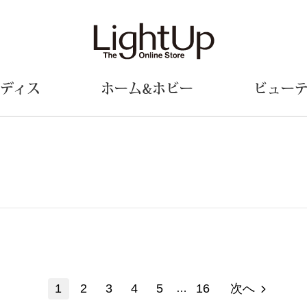
ディス
ホーム&ホビー
ビュー
ェア
ウェア
財布／小物
シューズ
美術･工芸品
定期便
和装
ファッシ
財布／コインケース
スリップオン
和装小物
帽子
革小物
レースアップ
その他
マフラー／ス
ポーチ
パンプス
スカーフ／ス
その他
スニーカー
手袋
その他
ツ
ブーツ
ベルト
サンダル
靴下
1
2
3
4
5
16
次へ
ウオッチ／アクセサリー
…
その他
サングラス／