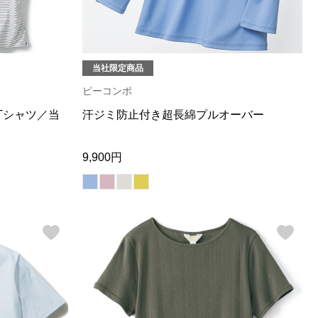
当社限定商品
ピーコンポ
Tシャツ／当
汗ジミ防止付き超長綿プルオーバー
9,900円