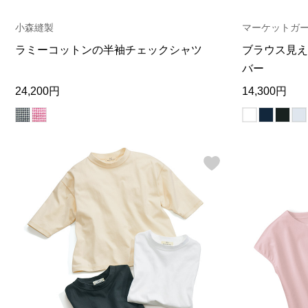
ヘルスケア
その他
小森縫製
マーケットガ
ラミーコットンの半袖チェックシャツ
ブラウス見え
バー
24,200円
14,300円