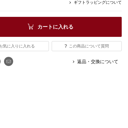
【特集】Travel Partner／トラベル
ギフトラッピングについて
ルボタンのアルパカ混ニット
【特集】使いやすさを追求した 防
パートナー
災用品
【特集】canterbury／カンタベリー
【特集】ギフトセレクション
【特集】HELLY HANSEN／ヘリー
カートに入れる
ハンセン
お気に入りに入れる
この商品について質問
おすすめカタログ
返品・交換について
BOGARD August 2026 vol.181
BOGARD July 2026 vol.180
RUGLOG 2026 Summer Vol.30