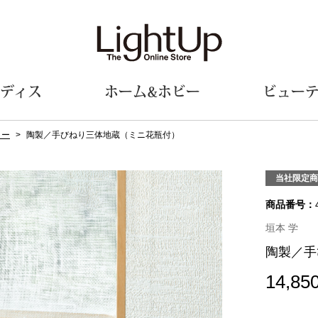
ディス
ホーム&ホビー
ビュー
リー
陶製／手びねり三体地蔵（ミニ花瓶付）
ェア
ウェア
財布／小物
シューズ
美術･工芸品
定期便
和装
ファッシ
当社限定商
商品番号：
財布／コインケース
スリップオン
和装小物
帽子
革小物
レースアップ
その他
マフラー／ス
垣本 学
ポーチ
パンプス
スカーフ／ス
陶製／手
その他
スニーカー
手袋
その他
ツ
ブーツ
ベルト
14,85
サンダル
靴下
ウオッチ／アクセサリー
その他
サングラス／