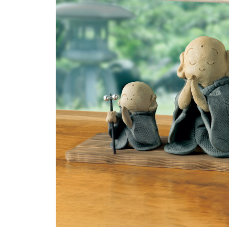
ルーム･アンダーウ
Tシャツ／カットソー
Tシャツ／カットソー
ブランケット／ソファカバー
ハンドバッグ
生活家電
ポロシャツ
ポロシャツ
カーペット／ラグ／マット
ショルダーバッグ
キッチン家電
シャツ
シャツ／ブラウス
寝具
ブリーフケース
ルームウェア／パジャマ
AV機器
トレーナー／パーカ
タンクトップ／キャミソール
カーテン／のれん／簾
クラッチバッグ
アンダーウェア
その他
セーター／カーディガン
トレーナー／パーカ
その他
ボディバッグ
その他
ベスト
セーター
リュック･バックパック
ホビー･キッズ
その他
カーディガン／アンサンブル
ボストンバッグ
生活雑貨
バッグ
ベスト
スーツケース／キャリー
ホビー／玩具
スーツ
その他
ボトムス
インテリアアート･ルームアクセ
トートバッグ
人形／ぬいぐるみ
その他
サリー
ハンドバッグ
光学機器
クロック／気象計
シューズ
パンツ／スラックス
ショルダーバッグ
ステーショナリー
バス･トイレタリー
ワンピース／チュニック
ショート･クロップドパンツ
クラッチバッグ
AVソフト／書籍／図録
ランドリー
デニム
スリップオン
ボディバッグ
アウトドア･スポーツ用品
掃除用品
その他
ワンピース
レースアップ
リュック･バックパック
その他
スリッパ／ルームシューズ
シャツワンピース
スニーカー
ボストンバッグ
防災･防犯用品
チュニック
ブーツ
スーツケース／キャリー
ガーデニング
サンダル
その他
和のインテリア小物
その他
仏具／香