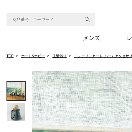
メンズ
レ
TOP
ホーム&ホビー
生活雑貨
インテリアアート･ルームアクセサ
すべてのメンズアイテム
すべてのレディスアイテム
すべてのホーム&ホビーアイテム
すべてのビューティアイテム
すべてのグルメアイテム
アウター
アウター
家具
フェイスケア
食品
ルーム･アンダーウ
ボトムス
キッチン･テーブル
メイクアップ
頒布会
ジャケット
ジャケット
テーブル／椅子･座椅子
ルームウェア／パジャマ
スカート
テーブルウェア
コート
コート
収納家具
アンダーウェア
パンツ／スラックス
調理器具
ボディケア
ワイン／ビール／酒
フレグランス
ブルゾン
ブルゾン
その他
その他
ワイド･ガウチョパンツ
キッチン雑貨
その他
その他
レギンス／スパッツ
その他
ショート･クロップドパン
ファブリック
バッグ
ヘアケア
その他
その他
その他
トップス
トップス
家電
クッション／座布団
トートバッグ