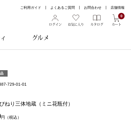
ご利用ガイド
よくあるご質問
お問合わせ
店舗情報
0
ログイン
お気に入り
カタログ
カート
ティ
グルメ
ョン雑貨
品
487-729-01-01
ヌード
トール
びねり三体地蔵（ミニ花瓶付）
0
円
（税込）
メガネ