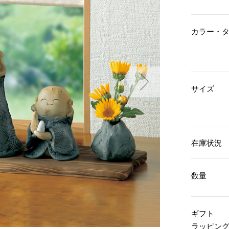
傘／日傘
ェア
ウオッチ
その他
財布／小物
ネックレス
カラー・
ブレスレット
和装
その他
財布／コインケース
革小物
ポーチ
着物／浴衣
ファッション雑貨
その他
和装小物
サイズ
バッグ
その他
帽子
ウオッチ／アクセサリー
ネクタイ
その他
マフラー／スヌード
スカーフ／ストール
ウオッチ
在庫状況
手袋
ネックレス
ベルト
ブレスレット
靴下
リング
数量
サングラス／メガネ
イヤリング／ピアス
バッグ
傘／日傘
ブローチ
その他
その他
ギフト
ラッピン