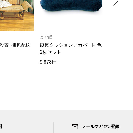
まぐ眠
大林杜秀
設置･梱包配送
磁気クッション／カバー同色
奈良一刀彫
2枚セット
9,878円
110,000円
報
メールマガジン登録