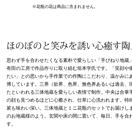
ヘルスケア
※花瓶の花は商品に含まれません。
その他
ほのぼのと笑みを誘い心癒す陶
思わず手を合わせたくなる素朴で愛らしい「手びねり地蔵
有田の工房で作品作りに取り組む垣本学氏です。「笑顔や
たい」との思いから手作業での作陶にこだわり、温かみに
博しています。三界（欲界、色界、無色界あるいは過去、
たといわれる三体地蔵を愛らしい表情で制作。中央は合掌
の顔も見つめるほどに心癒され、仕草に心洗われます。特
裟も味わい深い。三体地蔵とミニ花瓶のセットでお届けし
のお地蔵様のよう。玄関や床の間に置いて、毎日、手を合
す。