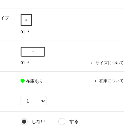
【特集】〈セイコー〉マウリッ
Miss Kyouko／ミスキョウコ
Salon de GRANDGRIS
【特集】食彩倶楽部
ツハイス美術館公認フェルメー
タイプ
おすすめブランド
おすすめブランド
おすすめブランド
ルオマージュウオッチ
01 ＊
BOGARD 最新号はこちら
リネアフレスコ
ベキュア グラン／プレミアム
食彩倶楽部
おすすめブランド
ヤッコマリカルド
メイクプロポーション
おすすめブランド
＊
セイコー
銀座花菱
ネイチャーマジック
おすすめ特集
ソニー
ミスキョウコ
かづきれいこ
01 ＊
サイズについて
ザ･ノース･フェイス
コラントッテ
ベアー
レフィーネ
【特集】〈銀座 梅林〉国産ヒレ肉
ヘリーハンセン
の特製カツ丼の具
Fabric by ベストオブモリス
カンタベリー
在庫について
在庫あり
フェイラー
【特集】ご飯のお供
金谷製靴
おすすめ特集
おすすめ特集
【特集】おうちご飯、おうち飲み
ヘンリーコットンズ
【特集】ゆったりサイズ for Ladies
【特集】当社限定ビューティーアイ
おすすめ特集
テム
【特集】ベーシックアイテム for
おすすめ特集
Ladies
【特集】VECUA GRAND PREMIUM
【特集】William Morris／ウィリア
しない
する
ム･モリス
【特集】〈ロングウォーク〉カラフ
【特集】五島の椿
グ