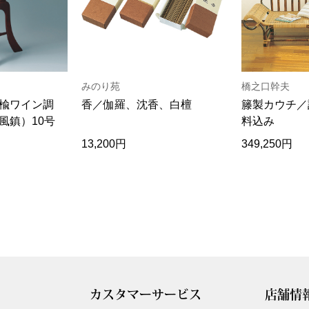
みのり苑
橋之口幹夫
楡ワイン調
香／伽羅、沈香、白檀
籐製カウチ／
風鎮）10号
料込み
13,200円
349,250円
カスタマーサービス
店舗情