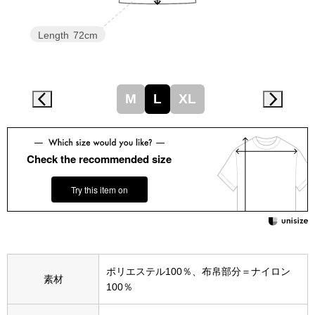
スニーカー
Length
72cm
ブーツ
サンダル
M
L
XL
その他
Check the recommended size
財布／小物
Try this item on
財布／コインケ
革小物
ポリエステル100％、布帛部分＝ナイロン
Miss Kyouko／ミスキョウコ
素材
100％
ポーチ
ブランド