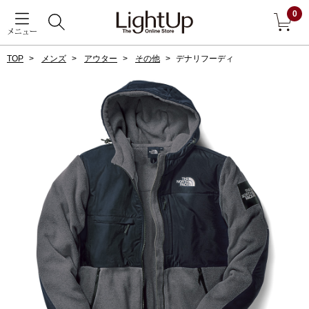
0
メニュー
TOP
メンズ
アウター
その他
デナリフーディ
戻る
アウター
すべて見る
ジャケット
コート
ブルゾン
アンダーウェア
その他