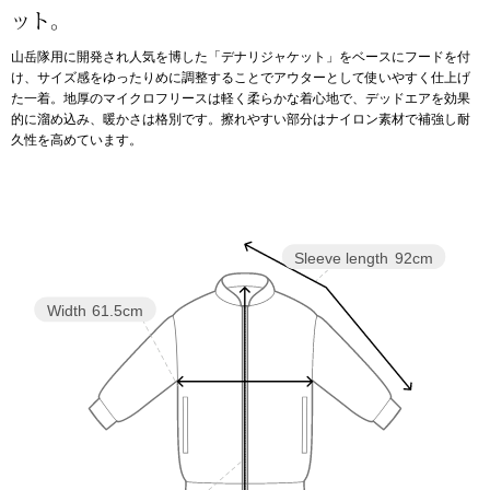
ット。
アンダーウェア
リュック･バッ
山岳隊用に開発され人気を博した「デナリジャケット」をベースにフードを付
け、サイズ感をゆったりめに調整することでアウターとして使いやすく仕上げ
た一着。地厚のマイクロフリースは軽く柔らかな着心地で、デッドエアを効果
ボストンバッグ
的に溜め込み、暖かさは格別です。擦れやすい部分はナイロン素材で補強し耐
久性を高めています。
スーツケース／
物
その他
Sleeve length
92cm
／アクセサリー
Width
61.5cm
シューズ
ョン雑貨
スリップオン
レースアップ