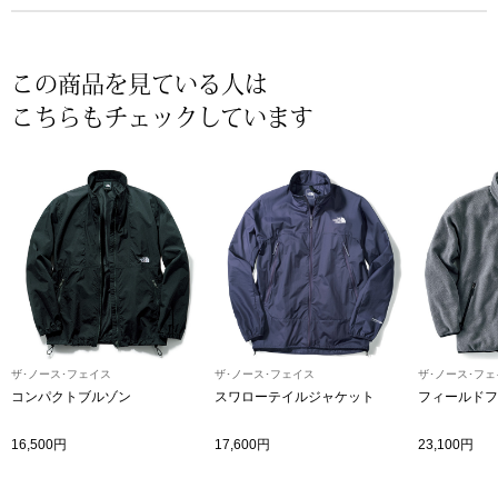
〈セイコー〉マウリッツハイス美術館公認フェ
その他
ルメールオマージュウオッチ
この商品を見ている人は
こちらもチェックしています
ブランド
和装
特集
和装小物
その他
ティ
すべて見る
ケア
その他
ザ･ノース･フェイス
ザ･ノース･フェイス
ザ･ノース･フェ
ア
コンパクトブルゾン
スワローテイルジャケット
フィールドフ
おすすめブラ
16,500円
17,600円
23,100円