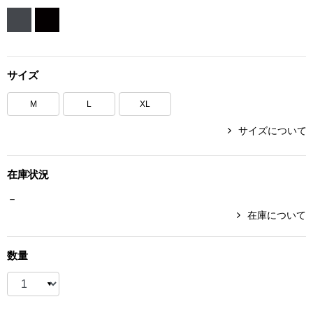
ボトムス
パンツ／スラッ
サイズ
ショート･クロ
M
L
XL
デニム
サイズについて
その他
在庫状況
－
在庫について
ルーム･アン
数量
ルームウェア／
BOGARD 最新号はこちら
アンダーウェア