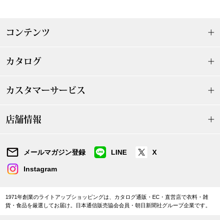
ザ･ノース･フ
ップ
ヘリーハンセン
ンス
コンテンツ
カンタベリー
カタログ
金谷製靴
カスタマーサービス
ヘンリーコット
店舗情報
おすすめ特集
メールマガジン登録
LINE
X
Instagram
【特集】Trave
1971年創業のライトアップショッピングは、カタログ通販・EC・直営店で衣料・雑
【特集】cante
貨・食品を厳選してお届け。日本通信販売協会会員・朝日新聞社グループ企業です。