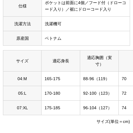
ポケットは前面に4個／フード付（ドローコ
その他
仕様
ード入り）／裾にドローコード入り
特集
洗濯方法
洗濯機可
ウオッチ／ア
原産国
ベトナム
ホビー
すべて見る
ウオッチ
適応胸囲（実
サイズ
適応身長
ネックレス
寸）
ック
ブレスレット
04:M
165-175
88-96（119）
70
05:L
170-180
92-100（123）
72
その他
･テーブルウェア
07:XL
175-185
96-104（127）
74
ファッション
サイズ(単位＝cm)