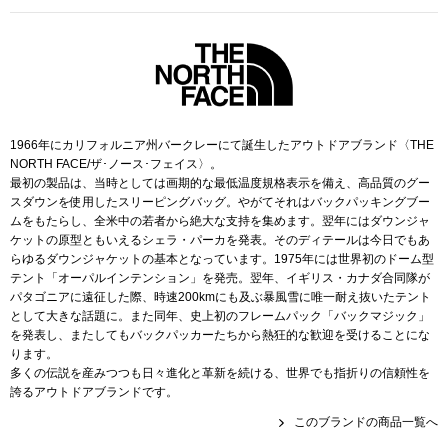
帽子
キッズ
ネクタイ
芸品
マフラー／スヌ
1966年にカリフォルニア州バークレーにて誕生したアウトドアブランド〈THE
NORTH FACE/ザ･ノース･フェイス〉。
スカーフ／スト
最初の製品は、当時としては画期的な最低温度規格表示を備え、高品質のグー
スダウンを使用したスリーピングバッグ。やがてそれはバックパッキングブー
手袋
ムをもたらし、全米中の若者から絶大な支持を集めます。翌年にはダウンジャ
ケットの原型ともいえるシェラ・パーカを発表。そのディテールは今日でもあ
らゆるダウンジャケットの基本となっています。1975年には世界初のドーム型
ベルト
テント「オーパルインテンション」を発売。翌年、イギリス・カナダ合同隊が
パタゴニアに遠征した際、時速200kmにも及ぶ暴風雪に唯一耐え抜いたテント
として大きな話題に。また同年、史上初のフレームパック「バックマジック」
靴下
を発表し、またしてもバックパッカーたちから熱狂的な歓迎を受けることにな
ります。
多くの伝説を産みつつも日々進化と革新を続ける、世界でも指折りの信頼性を
サングラス／メ
誇るアウトドアブランドです。
このブランドの商品一覧へ
傘／日傘