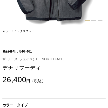
トップス
Tシャツ／カッ
物
ポロシャツ
カラー：ミックスグレー
／アクセサリー
シャツ
ョン雑貨
商品番号：
846-461
トレーナー／パ
ザ･ノース･フェイス(THE NORTH FACE)
デナリフーディ
セーター／カー
26,400
円
（税込）
ベスト
その他
カラー・タイプ