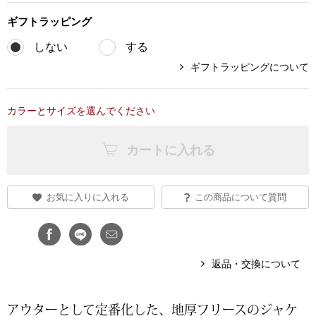
ギフト
ラッピング
ブランド
その他
しない
する
特集
ギフトラッピングについて
バッグ
カタログ
カラーとサイズを選んでください
トートバッグ
カートに入れる
ス
すべて見る
ハンドバッグ
ショルダーバッ
お気に入りに入れる
この商品について質問
ブリーフケース
返品・交換について
ス／チュニック
クラッチバッグ
アウターとして定番化した、地厚フリースのジャケ
ボディバッグ