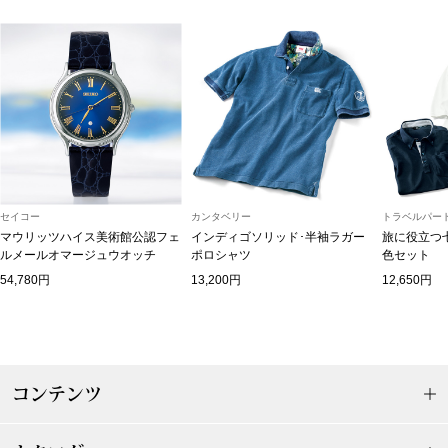
トップス
Tシャツ／カッ
物
ポロシャツ
／アクセサリー
シャツ
ョン雑貨
セイコー
カンタベリー
トラベルパート
トレーナー／パ
マウリッツハイス美術館公認フェ
インディゴソリッド･半袖ラガー
旅に役立つ
ルメールオマージュウオッチ
ポロシャツ
色セット
54,780円
13,200円
12,650円
セーター／カー
ベスト
その他
コンテンツ