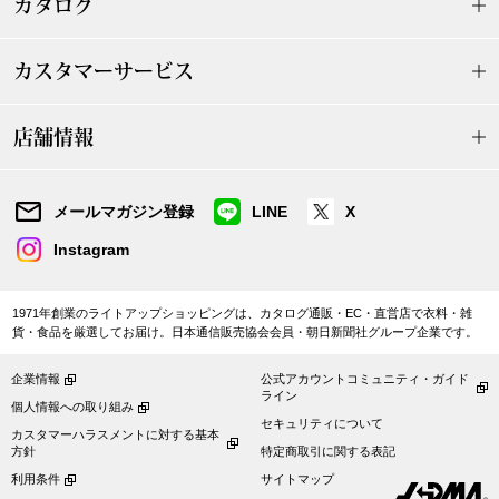
カタログ
ボトムス
カスタマーサービス
パンツ／スラッ
店舗情報
ショート･クロ
デニム
メールマガジン登録
LINE
X
Instagram
その他
1971年創業のライトアップショッピングは、カタログ通販・EC・直営店で衣料・雑
貨・食品を厳選してお届け。日本通信販売協会会員・朝日新聞社グループ企業です。
ルーム･アン
企業情報
公式アカウントコミュニティ・ガイド
ライン
個人情報への取り組み
ルームウェア／
セキュリティについて
カスタマーハラスメントに対する基本
方針
特定商取引に関する表記
BOGARD 最新号はこちら
アンダーウェア
利用条件
サイトマップ