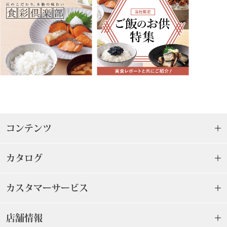
人形／ぬいぐる
光学機器
ステーショナリ
AVソフト／書
アウトドア･ス
コンテンツ
その他
カタログ
カスタマーサービス
美術･工芸品
店舗情報