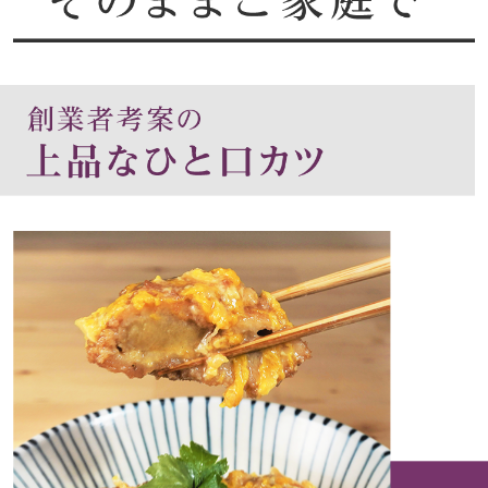
タンクトップ／
トレーナー／パ
セーター
カーディガン／
ベスト
【特集】食彩倶楽部
スーツ
ブランド
その他
特集
ワンピース／