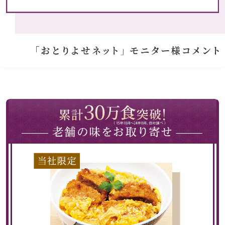
ガーデニング
和のインテリア
仏具／香
ヘルスケア
その他
キッチン･テ
テーブルウェア
調理器具
キッチン雑貨