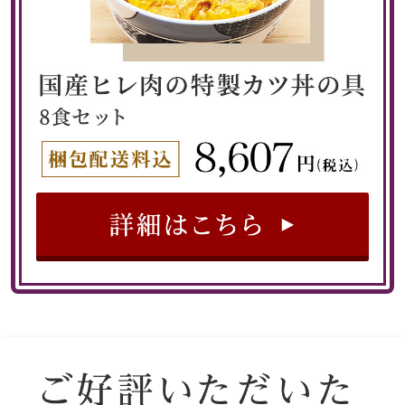
イヤリング／ピ
ブローチ
その他
ファッション
帽子
マフラー／スヌ
スカーフ／スト
手袋