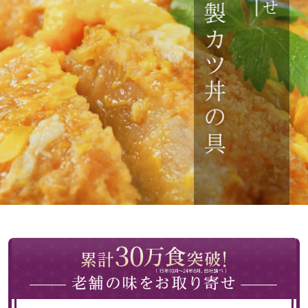
Tシャツ／カッ
物
ポロシャツ
／アクセサリー
シャツ
ョン雑貨
トレーナー／パ
セーター／カー
ベスト
その他
ボトムス