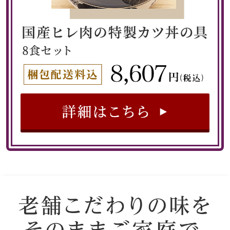
アウター
特集
ジャケット
コート
すべて見る
ブルゾン
その他
ビール／酒
トップス
Tシャツ／カッ
ポロシャツ
シャツ／ブラウ