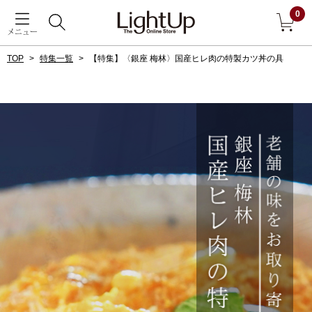
0
メニュー
TOP
特集一覧
【特集】〈銀座 梅林〉国産ヒレ肉の特製カツ丼の具
戻る
アウター
すべて見る
ジャケット
コート
ブルゾン
アンダーウェア
その他
トップス