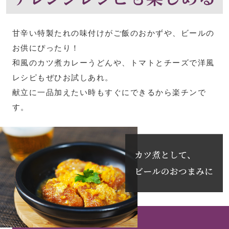
ショルダーバッ
甘辛い特製たれの味付けがご飯のおかずや、ビールの
お供にぴったり！
クラッチバッグ
和風のカツ煮カレーうどんや、トマトとチーズで洋風
ボディバッグ
レシピもぜひお試しあれ。
献立に一品加えたい時もすぐにできるから楽チンで
リュック･バッ
す。
ボストンバッグ
スーツケース／
その他
シューズ