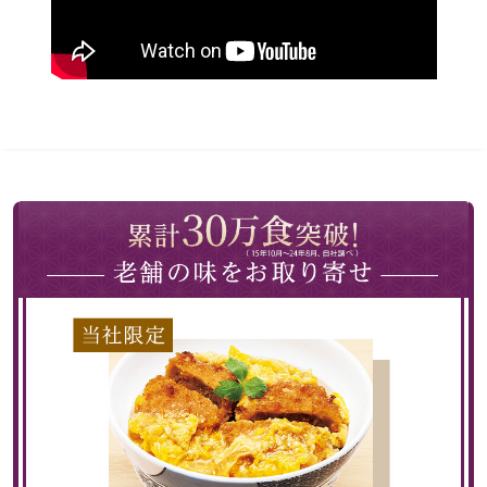
【特集】Trave
【特集】cante
【特集】HELL
おすすめカタ
BOGARD August
BOGARD July 2
RUGLOG 2026 
Salon de GRANDGRIS
ブランド