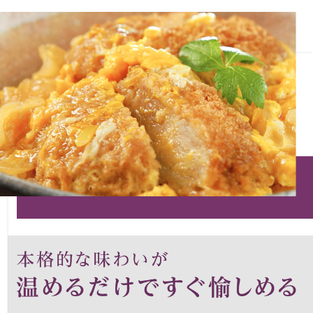
ベルト
靴下
サングラス／メ
傘／日傘
その他
和装
〈セイコー〉マウリッツハイス美術館公認フェ
ルメールオマージュウオッチ
和装小物
ブランド
その他
特集