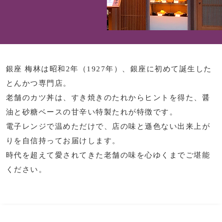
スーツケース／
その他
物
銀座 梅林は昭和2年（1927年）、銀座に初めて誕生した
シューズ
／アクセサリー
とんかつ専門店。
老舗のカツ丼は、すき焼きのたれからヒントを得た、醤
スリップオン
ョン雑貨
油と砂糖ベースの甘辛い特製たれが特徴です。
レースアップ
電子レンジで温めただけで、店の味と遜色ない出来上が
りを自信持ってお届けします。
スニーカー
時代を超えて愛されてきた老舗の味を心ゆくまでご堪能
ください。
ブーツ
サンダル