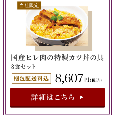
パンツ／スラッ
ショート･クロ
デニム
その他
ルーム･アン
ルームウェア／
アンダーウェア
BOGARD 最新号はこちら
その他
ブランド