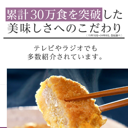
その他
財布／小物
財布／コインケ
革小物
ポーチ
Miss Kyouko／ミスキョウコ
その他
ブランド
ウオッチ／ア
特集
ウオッチ
ホビー