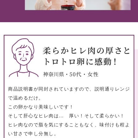
その他
おすすめブラ
リネアフレスコ
ヤッコマリカル
商品説明書が同封されていますので、説明通りレンジ
銀座花菱
で温めるだけ。
この卵かなり美味しいです！
ミスキョウコ
そして肝心なヒレ肉は… 厚い！そして柔らかい！
ベアー
ヒレ肉なので脂を気にすることもなく、味付けも程よ
い甘さで申し分無し。