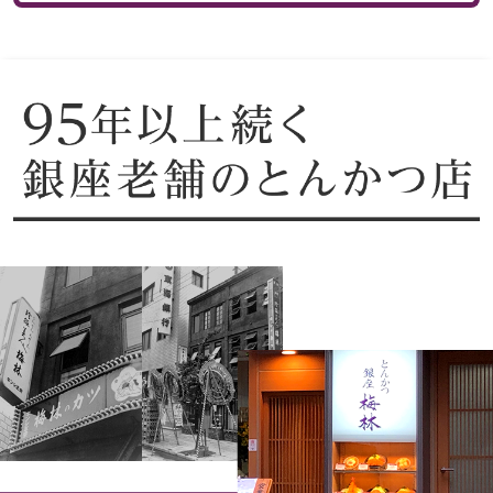
バッグ
特集
トートバッグ
カタログ
ハンドバッグ
ス
すべて見る
ショルダーバッ
ブリーフケース
クラッチバッグ
ス／チュニック
ボディバッグ
リュック･バッ
アンダーウェア
ボストンバッグ