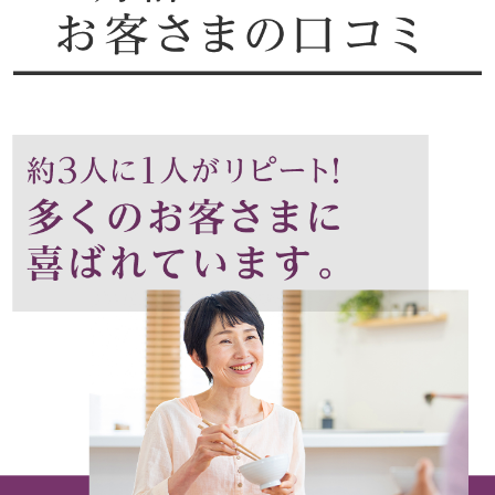
ベルト
靴下
サングラス／メ
傘／日傘
その他
和装
着物／浴衣
和装小物
その他