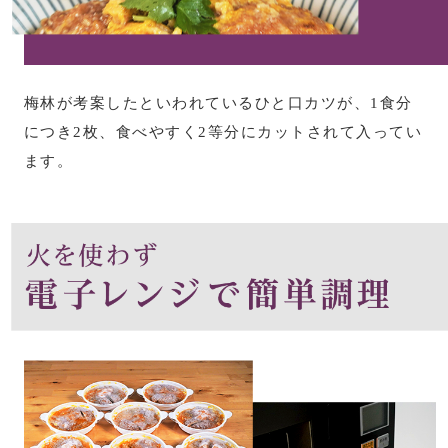
ワンピース
シャツワンピー
梅林が考案したといわれているひと口カツが、1食分
チュニック
につき2枚、食べやすく2等分にカットされて入ってい
ます。
ボトムス
スカート
パンツ／スラッ
ワイド･ガウチ
レギンス／スパ
ショート･クロ