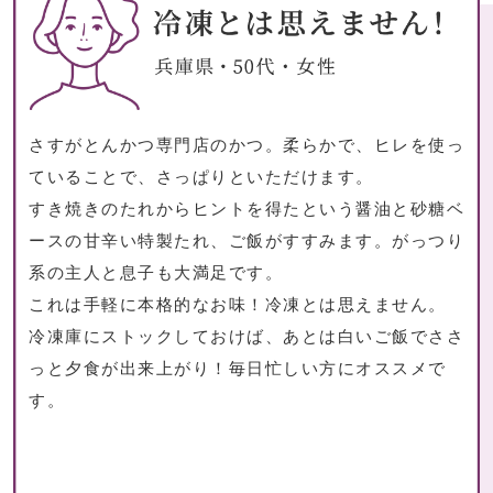
生活雑貨
インテリアアー
さすがとんかつ専門店のかつ。柔らかで、ヒレを使っ
クロック／気象
ていることで、さっぱりといただけます。
すき焼きのたれからヒントを得たという醤油と砂糖ベ
バス･トイレタ
ースの甘辛い特製たれ、ご飯がすすみます。がっつり
系の主人と息子も大満足です。
ランドリー
これは手軽に本格的なお味！冷凍とは思えません。
冷凍庫にストックしておけば、あとは白いご飯でささ
掃除用品
っと夕食が出来上がり！毎日忙しい方にオススメで
スリッパ／ルー
す。
防災･防犯用品