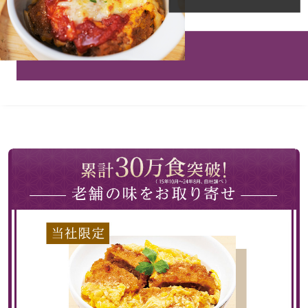
財布／コインケ
革小物
ポーチ
その他
ウオッチ／ア
ウオッチ
ネックレス
ブレスレット
リング