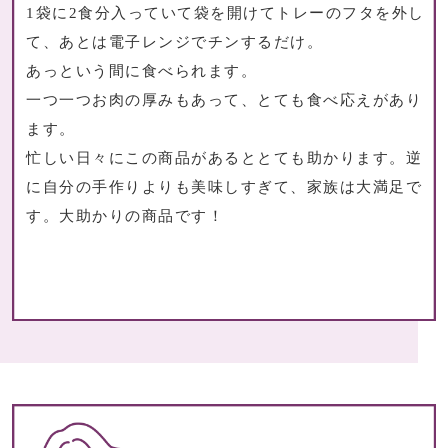
収納家具
1袋に2食分入っていて袋を開けてトレーのフタを外し
て、あとは電子レンジでチンするだけ。
その他
あっという間に食べられます。
一つ一つお肉の厚みもあって、とても食べ応えがあり
ファブリック
ます。
忙しい日々にこの商品があるととても助かります。逆
クッション／座
に自分の手作りよりも美味しすぎて、家族は大満足で
す。大助かりの商品です！
ブランケット／
カーペット／ラ
寝具
カーテン／のれ
その他