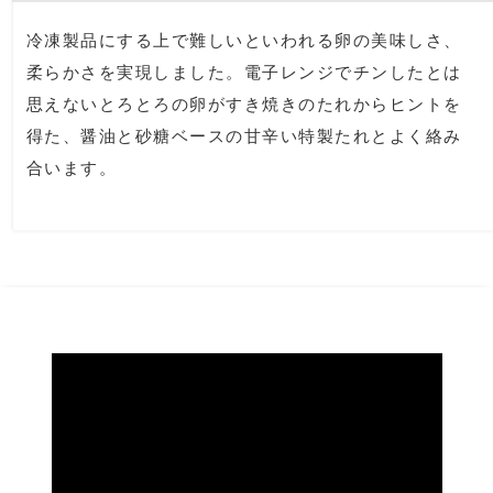
冷凍製品にする上で難しいといわれる卵の美味しさ、
その他
ティ
すべて見る
柔らかさを実現しました。電子レンジでチンしたとは
思えないとろとろの卵がすき焼きのたれからヒントを
ケア
おすすめブラ
得た、醤油と砂糖ベースの甘辛い特製たれとよく絡み
合います。
ア
ザ･ノース･フ
ヘリーハンセン
ップ
カンタベリー
ンス
金谷製靴
ヘンリーコット
おすすめ特集