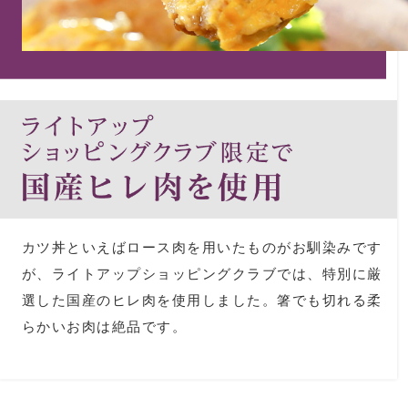
すべて見る
ネックレス
ブレスレット
ック
その他
ファッション
･テーブルウェア
帽子
カツ丼といえばロース肉を用いたものがお馴染みです
ネクタイ
キッズ
が、ライトアップショッピングクラブでは、特別に厳
選した国産のヒレ肉を使用しました。箸でも切れる柔
マフラー／スヌ
芸品
らかいお肉は絶品です。
スカーフ／スト
手袋