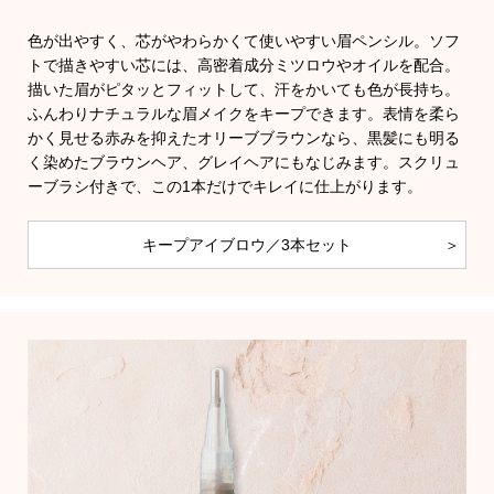
帽子
キッズ
色が出やすく、芯がやわらかくて使いやすい眉ペンシル。ソフ
ネクタイ
トで描きやすい芯には、高密着成分ミツロウやオイルを配合。
描いた眉がピタッとフィットして、汗をかいても色が長持ち。
芸品
ふんわりナチュラルな眉メイクをキープできます。表情を柔ら
マフラー／ス
かく見せる赤みを抑えたオリーブブラウンなら、黒髪にも明る
く染めたブラウンヘア、グレイヘアにもなじみます。スクリュ
スカーフ／ス
ーブラシ付きで、この1本だけでキレイに仕上がります。
手袋
キープアイブロウ／3本セット
ベルト
靴下
サングラス／
傘／日傘