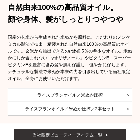
自然由来100%の高品質オイル。
シャツワンピ
顔や身体、髪がしっとりつやつや
チュニック
国産の玄米から生成された米ぬかを原料に、こだわりのノンケ
ミカル製法で抽出・精製された自然由来100％の高品質のオイ
ボトムス
ルです。玄米から抽出できるのは約0.5％の希少なオイル。米ぬ
かにしか含まれない「γオリザノール」やビタミンE、スーパー
ビタミンEを豊富に含み髪や肌を保護し、健やかに保ちます。
スカート
ナチュラルな製法で米ぬか本来の力を引き出している当社限定
オイル。全身にお使いいただけます。
パンツ／スラ
ライスブランオイル／米ぬか圧搾
ワイド･ガウチ
ライスブランオイル／米ぬか圧搾／2本セット
レギンス／ス
ショート･ク
当社限定ビューティーアイテム一覧