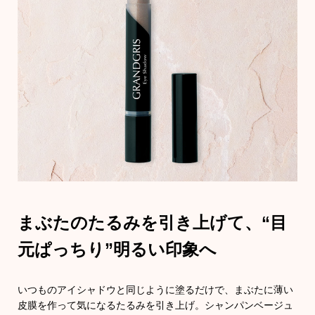
その他
〈セイコー〉マウリッツハイス美術館公認フェル
メールオマージュウオッチ
和装
ブランド
和装小物
特集
その他
ィ
すべて見る
まぶたのたるみを引き上げて、
その他
“目
ケア
元ぱっちり”明るい印象へ
ア
おすすめブ
いつものアイシャドウと同じように塗るだけで、まぶたに薄い
皮膜を作って気になるたるみを引き上げ。シャンパンベージュ