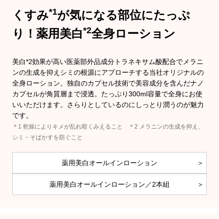
*1
くすみ
が気になる部位にたっぷ
ビール／酒
ブルゾン
*2
り！
薬用美白
全身ローション
その他
美白*2効果が高い医薬部外品成分トラネキサム酸配合でメラニ
ンの生成を抑えシミの根源にアプローチする当社オリジナルの
全身ローション。独自のカプセル技術で美容成分を含んだナノ
トップス
カプセルが角質層まで浸透。たっぷり300ml容量で全身にお使
いいただけます。さらりとしているのにしっとり潤うのが魅力
です。
Tシャツ／カ
＊1 乾燥によりキメが乱れ暗くみえること
＊2 メラニンの生成を抑え、
シミ・そばかすを防ぐこと
ポロシャツ
薬用美白オールインローション
シャツ／ブラ
薬用美白オールインローション／2本組
タンクトップ