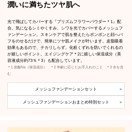
潤いに満ちたツヤ肌へ
その他
ブランド
光で飛ばしてカバーする『プリズムフラワーパウダー＊1』配
合。気になるシミやくすみ、シワを光でカバーするメッシュフ
特集
バッグ
ァンデーション。スキンケアで肌を整えたらポンポンと顔へパ
フをのせるだけで、簡単にツヤ肌メイクが叶います。皮脂吸着
カタログ
効果もあるので、テカリしらず。化粧くずれを防いでくれるの
トートバッグ
が嬉しいポイント。エイジングケア＊2に嬉しい保湿成分（美
容液成分約73％＊3）も配合しています。
ハンドバッグ
＊1 炭酸Na（保湿成分） ＊2 年齢に応じたお手入れのこと ＊3 水を含
すべて見る
む
ショルダーバ
メッシュファンデーションセット
ブリーフケー
メッシュファンデーションおまとめ特別セット
クラッチバッ
ス／チュニック
ボディバッグ