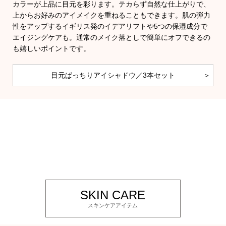
ザ･ノース･フ
カラーが上品に目元を彩ります。テカらず自然な仕上がりで、
上からお好みのアイメイクを重ねることもできます。肌の弾力
ップ
性をアップするイギリス発のイデアリフトや5つの保湿成分で
ヘリーハンセ
エイジングケアも。通常のメイク落としで簡単にオフできるの
ンス
も嬉しいポイントです。
カンタベリー
目元ぱっちりアイシャドウ／3本セット
金谷製靴
ヘンリーコッ
おすすめ特
【特集】Trave
SKIN CARE
【特集】cant
スキンケアアイテム