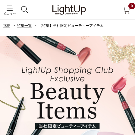
0
メニュー
TOP
特集一覧
【特集】当社限定ビューティーアイテム
戻る
アウター
すべて見る
ジャケット
コート
ブルゾン
アンダーウェア
その他