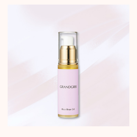
トレーナー／
セーター
【特集】食彩倶楽部
カーディガン
ブランド
ベスト
特集
スーツ
その他
ワンピース
ワンピース