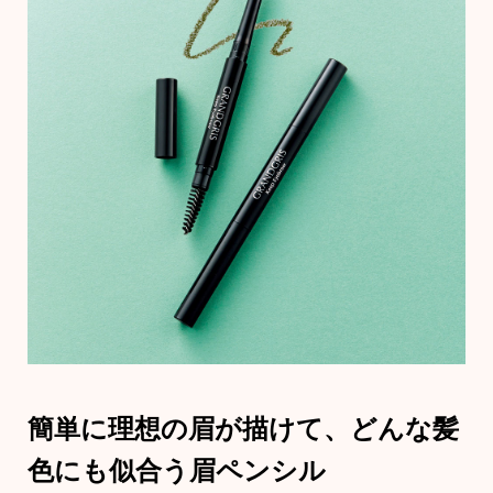
その他
ブランド
特集
ウオッチ／
ホビー
ウオッチ
すべて見る
ネックレス
ブレスレット
ック
その他
･テーブルウェア
簡単に理想の眉が描けて、
どんな髪
ファッショ
色にも似合う眉ペンシル