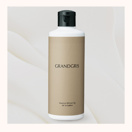
【特集】HELL
おすすめカ
BOGARD Augus
Salon de GRANDGRIS
BOGARD July 
ブランド
RUGLOG 2026 
特集
アウター
すべて見る
ジャケット
コート