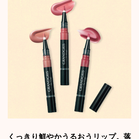
リュック･バッ
アンダーウェア
ボストンバッ
スーツケース
その他
物
／アクセサリー
シューズ
ョン雑貨
スリップオン
レースアップ
くっきり鮮やかうるおうリップ。
落