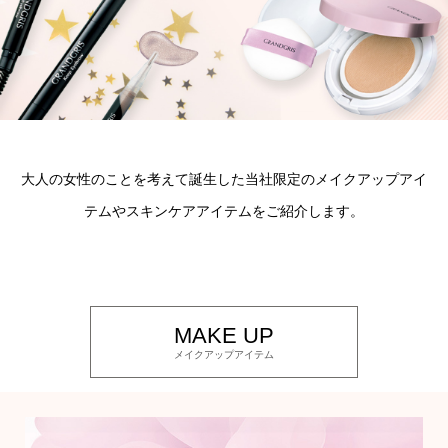
トップス
Tシャツ／カ
物
ポロシャツ
／アクセサリー
シャツ
大人の女性のことを考えて誕生した
当社限定のメイクアップアイ
ョン雑貨
テムやスキンケアアイテムをご紹介します。
トレーナー／
セーター／カ
MAKE UP
ベスト
メイクアップアイテム
その他