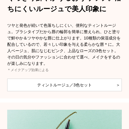
スニーカー
ちにくいルージュで美人印象に
ブーツ
ツヤと発色が続いて色落ちしにくい、便利なティントルージ
ュ。ブラシタイプだから唇の輪郭を簡単に整えられ、ひと塗り
サンダル
で鮮やか＆ツヤやかな唇に仕上がります。10種類の保湿成分を
配合しているので、若々しい印象を与える柔らかな唇＊に。大
その他
人ベージュ、肌になじむピンク、上品なローズの3色セット。
その日の気分やファッションに合わせて選べ、メイクをするの
が楽しみになります。
＊メイクアップ効果による
財布／小物
ティントルージュ／3色セット
財布／コイン
革小物
ポーチ
Miss Kyouko／ミスキョウコ