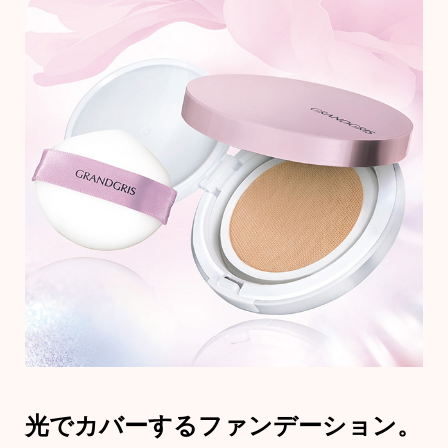
ボトムス
パンツ／スラ
ショート･ク
デニム
その他
ルーム･アン
ルームウェア
光でカバーするファンデーション。
アンダーウェ
BOGARD 最新号はこちら