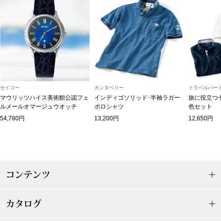
ブランド
その他
特集
バッグ
カタログ
トートバッグ
セイコー
カンタベリー
トラベルパート
マウリッツハイス美術館公認フェ
インディゴソリッド･半袖ラガー
旅に役立つ
ルメールオマージュウオッチ
ポロシャツ
色セット
ス
すべて見る
ハンドバッグ
54,780円
13,200円
12,650円
ショルダーバッ
ブリーフケース
コンテンツ
ス／チュニック
クラッチバッグ
カタログ
ボディバッグ