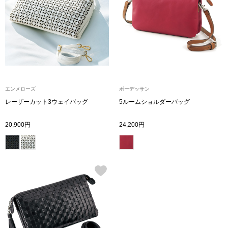
トップス
Tシャツ／カッ
物
ポロシャツ
／アクセサリー
シャツ
エンメローズ
ボーデッサン
ョン雑貨
レーザーカット3ウェイバッグ
5ルームショルダーバッグ
トレーナー／パ
20,900円
24,200円
セーター／カー
ベスト
その他