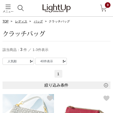
0
メニュー
TOP
レディス
バッグ
クラッチバッグ
戻る
クラッチバッグ
アウター
すべて見る
3
該当商品：
件 ／ 1-3件表示
ジャケット
コート
1
ブルゾン
絞り込み条件
アンダーウェア
その他