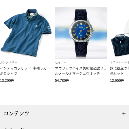
トップス
Tシャツ／カッ
物
ポロシャツ
／アクセサリー
シャツ
ョン雑貨
カンタベリー
セイコー
トラベルパート
トレーナー／パ
インディゴソリッド･半袖ラガー
マウリッツハイス美術館公認フェ
旅に役立つ
ポロシャツ
ルメールオマージュウオッチ
色セット
13,200円
54,780円
12,650円
セーター／カー
ベスト
その他
コンテンツ