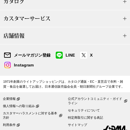
カタログ
ボトムス
カスタマーサービス
パンツ／スラッ
店舗情報
ショート･クロ
デニム
メールマガジン登録
LINE
X
Instagram
その他
1971年創業のライトアップショッピングは、カタログ通販・EC・直営店で衣料・雑
貨・食品を厳選してお届け。日本通信販売協会会員・朝日新聞社グループ企業です。
ルーム･アン
企業情報
公式アカウントコミュニティ・ガイド
ライン
個人情報への取り組み
ルームウェア／
セキュリティについて
カスタマーハラスメントに対する基本
方針
特定商取引に関する表記
BOGARD 最新号はこちら
アンダーウェア
利用条件
サイトマップ