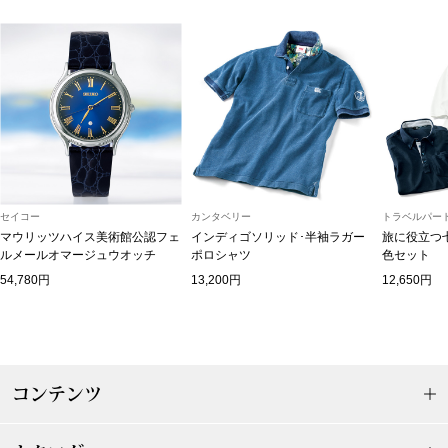
トップス
Tシャツ／カッ
物
ポロシャツ
／アクセサリー
シャツ
ョン雑貨
セイコー
カンタベリー
トラベルパート
トレーナー／パ
マウリッツハイス美術館公認フェ
インディゴソリッド･半袖ラガー
旅に役立つ
ルメールオマージュウオッチ
ポロシャツ
色セット
54,780円
13,200円
12,650円
セーター／カー
ベスト
その他
コンテンツ