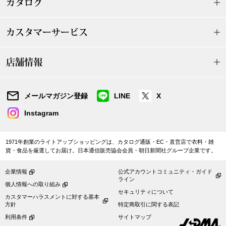
カタログ
ボトムス
カスタマーサービス
パンツ／スラッ
店舗情報
ショート･クロ
デニム
メールマガジン登録
LINE
X
Instagram
その他
1971年創業のライトアップショッピングは、カタログ通販・EC・直営店で衣料・雑
貨・食品を厳選してお届け。日本通信販売協会会員・朝日新聞社グループ企業です。
ルーム･アン
企業情報
公式アカウントコミュニティ・ガイド
ライン
個人情報への取り組み
ルームウェア／
セキュリティについて
カスタマーハラスメントに対する基本
方針
特定商取引に関する表記
BOGARD 最新号はこちら
アンダーウェア
利用条件
サイトマップ