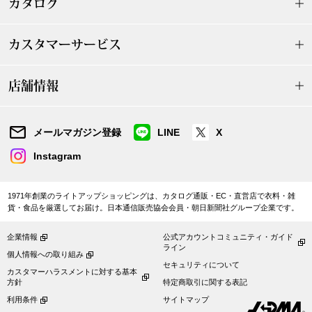
カタログ
ボトムス
カスタマーサービス
パンツ／スラッ
店舗情報
ショート･クロ
デニム
メールマガジン登録
LINE
X
Instagram
その他
1971年創業のライトアップショッピングは、カタログ通販・EC・直営店で衣料・雑
貨・食品を厳選してお届け。日本通信販売協会会員・朝日新聞社グループ企業です。
ルーム･アン
企業情報
公式アカウントコミュニティ・ガイド
ライン
個人情報への取り組み
ルームウェア／
セキュリティについて
カスタマーハラスメントに対する基本
方針
特定商取引に関する表記
BOGARD 最新号はこちら
アンダーウェア
利用条件
サイトマップ