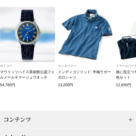
トップス
Tシャツ／カッ
物
ポロシャツ
／アクセサリー
シャツ
ョン雑貨
セイコー
カンタベリー
トラベルパート
トレーナー／パ
マウリッツハイス美術館公認フェ
インディゴソリッド･半袖ラガー
旅に役立つ
ルメールオマージュウオッチ
ポロシャツ
色セット
54,780円
13,200円
12,650円
セーター／カー
ベスト
その他
コンテンツ