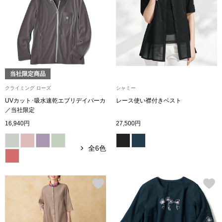
ボトムス
パンツ／スラッ
ショート･クロ
当社限定商品
クライミング ローズ
シャミー
デニム
UVカット･吸水速乾エブリデイパーカ
レース使い襟付きベスト
／当社限定
その他
16,940円
27,500円
全6色
ルーム･アン
ルームウェア／
BOGARD 最新号はこちら
アンダーウェア