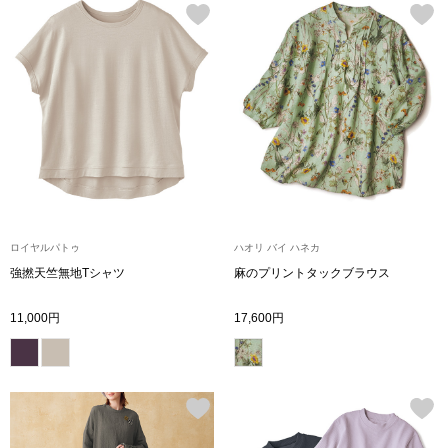
シューズ
スリップオン
レースアップ
パンプス
スニーカー
ロイヤルパトゥ
ハオリ バイ ハネカ
強撚天竺無地Tシャツ
麻のプリントタックブラウス
ブーツ
11,000円
17,600円
サンダル
その他