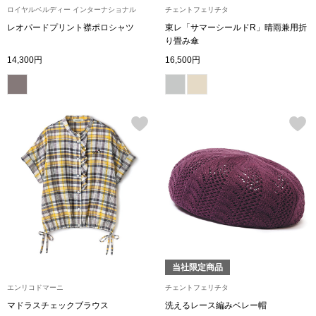
ロイヤルベルディー インターナショナル
チェントフェリチタ
シャツワンピー
レオパードプリント襟ポロシャツ
東レ「サマーシールドR」晴雨兼用折
り畳み傘
チュニック
14,300円
16,500円
ボトムス
スカート
パンツ／スラッ
ワイド･ガウチ
レギンス／スパ
当社限定商品
エンリコドマーニ
チェントフェリチタ
ショート･クロ
マドラスチェックブラウス
洗えるレース編みベレー帽