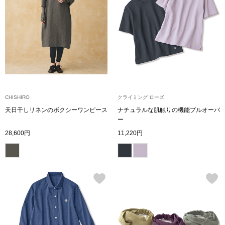
財布／小物
財布／コインケ
革小物
CHISHIRO
クライミング ローズ
ポーチ
天日干しリネンのボクシーワンピース
ナチュラルな肌触りの機能プルオーバ
ー
その他
28,600円
11,220円
ウオッチ／ア
ウオッチ