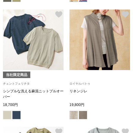
〈セイコー〉マウリッツハイス美術館公認フェ
その他
ルメールオマージュウオッチ
ブランド
和装
特集
和装小物
その他
ティ
すべて見る
当社限定商品
チェントフェリチタ
ロイヤルパトゥ
ケア
シンプルな洗える麻混ニットプルオー
リネンジレ
その他
バー
ア
18,700円
19,800円
おすすめブラ