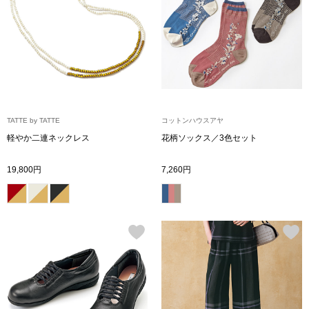
【特集】HELL
おすすめカタ
Salon de GRANDGRIS
BOGARD August
TATTE by TATTE
コットンハウスアヤ
ブランド
軽やか二連ネックレス
花柄ソックス／3色セット
BOGARD July 2
19,800円
7,260円
特集
RUGLOG 2026 
すべて見る
アウター
ジャケット
ビール／酒
コート