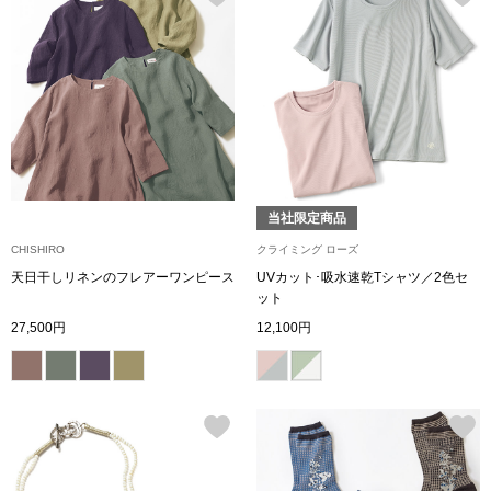
ザ･ノース･フ
ップ
ヘリーハンセン
ンス
カンタベリー
金谷製靴
当社限定商品
ヘンリーコット
CHISHIRO
クライミング ローズ
天日干しリネンのフレアーワンピース
UVカット･吸水速乾Tシャツ／2色セ
ット
おすすめ特集
27,500円
12,100円
【特集】Trave
【特集】cante