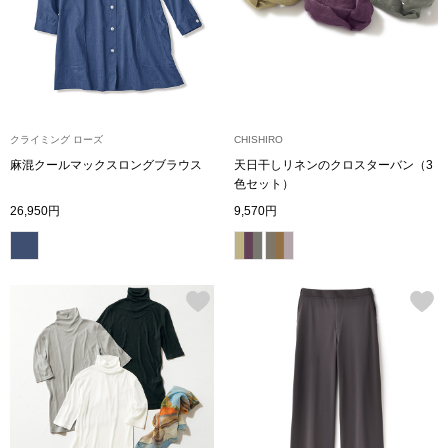
ネックレス
ブレスレット
リング
クライミング ローズ
CHISHIRO
イヤリング／ピ
麻混クールマックスロングブラウス
天日干しリネンのクロスターバン（3
色セット）
26,950円
9,570円
ブローチ
その他
ファッション
帽子