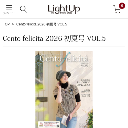
0
メニュー
TOP
Cento felicita 2026 初夏号 VOL.5
戻る
Cento felicita 2026 初夏号 VOL.5
アウター
すべて見る
ジャケット
コート
ブルゾン
アンダーウェア
その他