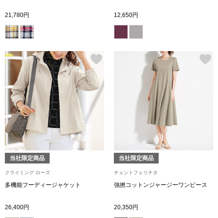
21,780円
12,650円
その他
ルーム･アン
ルームウェア／
アンダーウェア
その他
当社限定商品
当社限定商品
クライミング ローズ
チェントフェリチタ
バッグ
多機能フーディージャケット
強撚コットンジャージーワンピース
トートバッグ
26,400円
20,350円