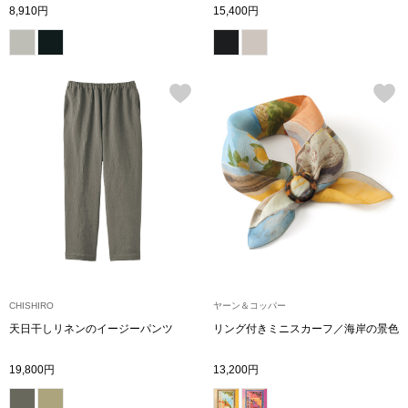
帽子
キッズ
8,910円
15,400円
ネクタイ
芸品
マフラー／スヌ
スカーフ／スト
手袋
ベルト
靴下
CHISHIRO
ヤーン＆コッパー
天日干しリネンのイージーパンツ
リング付きミニスカーフ／海岸の景色
サングラス／メ
19,800円
13,200円
傘／日傘