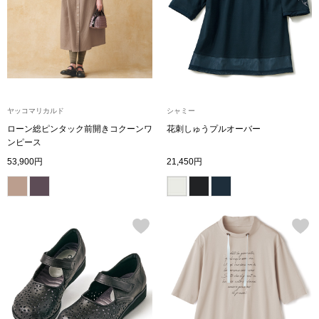
ブランド
その他
特集
バッグ
カタログ
ヤッコマリカルド
シャミー
トートバッグ
ローン総ピンタック前開きコクーンワ
花刺しゅうプルオーバー
ンピース
ス
すべて見る
ハンドバッグ
53,900円
21,450円
ショルダーバッ
ブリーフケース
ス／チュニック
クラッチバッグ
ボディバッグ