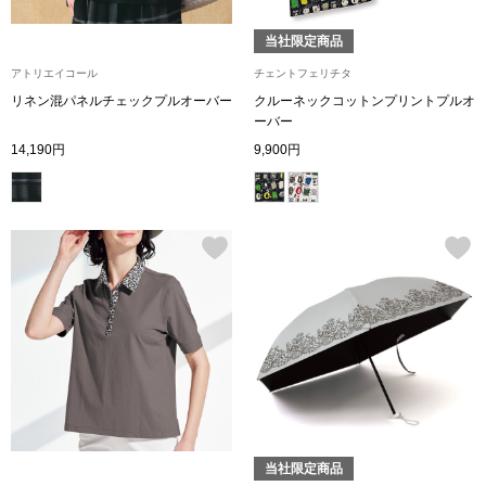
トレーナー／パ
当社限定商品
セーター
【特集】食彩倶楽部
アトリエイコール
チェントフェリチタ
リネン混パネルチェックプルオーバー
クルーネックコットンプリントプルオ
ーバー
カーディガン／
ブランド
14,190円
9,900円
ベスト
特集
スーツ
その他
ワンピース／
ワンピース
当社限定商品