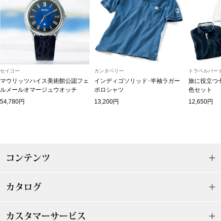
和装
着物／浴衣
和装小物
セイコー
カンタベリー
トラベルパート
マウリッツハイス美術館公認フェ
インディゴソリッド･半袖ラガー
旅に役立つ
ルメールオマージュウオッチ
ポロシャツ
色セット
その他
54,780円
13,200円
12,650円
その他
コンテンツ
おすすめブラ
カタログ
リネアフレスコ
カスタマーサービス