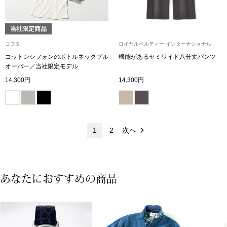
マフラー／スヌ
当社限定商品
スカーフ／スト
コフタ
ロイヤルベルディー インターナショナル
コットンシフォンのボトルネックプル
機能があるセミワイド八分丈パンツ
手袋
オーバー／当社限定モデル
14,300円
14,300円
ベルト
靴下
1
2
次へ
サングラス／メ
傘／日傘
あなたにおすすめの商品
その他