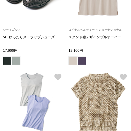
アンダーウェア
リュック･バッ
ボストンバッグ
シティゴルフ
ロイヤルベルディー インターナショナル
5E･ゆったりストラップシューズ
スタンド襟デザインプルオーバー
スーツケース／
17,600円
12,100円
物
その他
／アクセサリー
シューズ
ョン雑貨
スリップオン
レースアップ