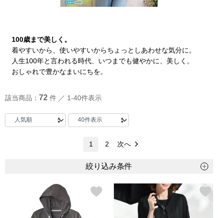
トップス
Tシャツ／カッ
100歳まで美しく。
物
着やすいから、使いやすいからちょっとしあわせな気分に。
ポロシャツ
人生100年と言われる時代、いつまでも健やかに、美しく。
／アクセサリー
おしゃれで豊かなまいにちを。
シャツ
ョン雑貨
72
該当商品：
件 ／ 1-40件表示
トレーナー／パ
セーター／カー
1
2
次へ
ベスト
絞り込み条件
その他