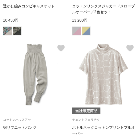
その他
透かし編みコンビキャスケット
コットンリンクスジャカードメロープ
ルオーバー／2色セット
特集
10,450円
13,200円
ウオッチ／ア
ホビー
すべて見る
ウオッチ
ネックレス
ック
ブレスレット
その他
･テーブルウェア
当社限定商品
コットンハウスアヤ
チェントフェリチタ
ファッション
裾リブニットパンツ
ボトルネックコットンプリントプルオ
ーバー