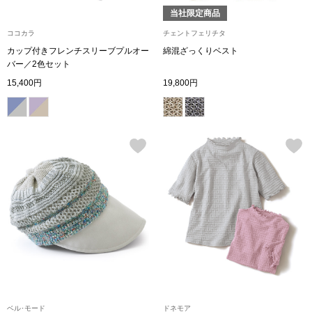
スニーカー
当社限定商品
ココカラ
チェントフェリチタ
ブーツ
カップ付きフレンチスリーブプルオー
綿混ざっくりベスト
バー／2色セット
サンダル
15,400円
19,800円
その他
財布／小物
財布／コインケ
革小物
Miss Kyouko／ミスキョウコ
ポーチ
ブランド
ベル･モード
ドネモア