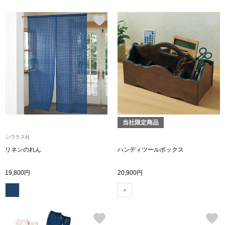
財布／小物
財布／コインケ
革小物
ポーチ
当社限定商品
その他
シウラス社
リネンのれん
ハンディツールボックス
ウオッチ／ア
19,800円
20,900円
ウオッチ