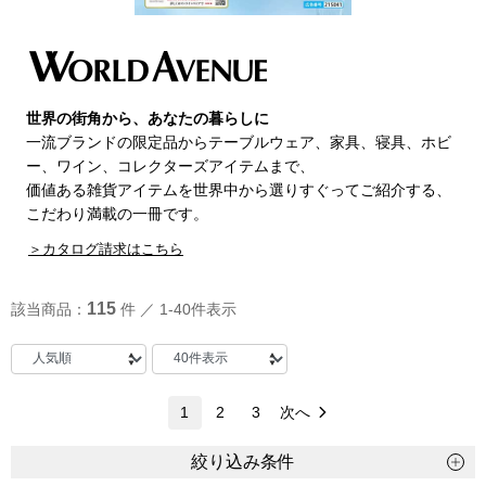
トップス
Tシャツ／カッ
物
世界の街角から、あなたの暮らしに
ポロシャツ
一流ブランドの限定品からテーブルウェア、家具、寝具、ホビ
／アクセサリー
ー、ワイン、コレクターズアイテムまで、
シャツ
価値ある雑貨アイテムを世界中から選りすぐってご紹介する、
こだわり満載の一冊です。
ョン雑貨
トレーナー／パ
＞カタログ請求はこちら
セーター／カー
115
該当商品：
件 ／ 1-40件表示
ベスト
1
2
3
次へ
その他
絞り込み条件