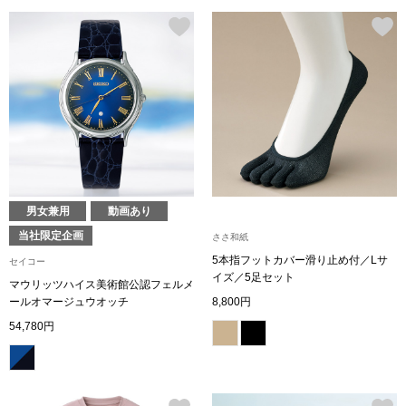
ボトムス
パンツ／スラッ
ショート･クロ
デニム
男女兼用
動画あり
その他
当社限定企画
ささ和紙
5本指フットカバー滑り止め付／Lサ
セイコー
イズ／5足セット
マウリッツハイス美術館公認フェルメ
ルーム･アン
ールオマージュウオッチ
8,800円
54,780円
ルームウェア／
BOGARD 最新号はこちら
アンダーウェア