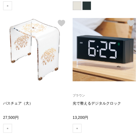
ザ･ノース･フ
ップ
ヘリーハンセン
ンス
カンタベリー
金谷製靴
ヘンリーコット
おすすめ特集
ブラウン
バスチェア（大）
光で整えるデジタルクロック
【特集】Trave
27,500円
13,200円
【特集】cante