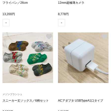
フライパン／26cm
12mm超極薄カメラ
ハンドバッグ
13,200円
8,778円
ショルダーバッ
クラッチバッグ
ボディバッグ
リュック･バッ
ボストンバッグ
スーツケース／
メゾンブランシュ
その他
スニーカー丈ソックス／6柄セット
ACアダプタ USBTypeA1口タイプ