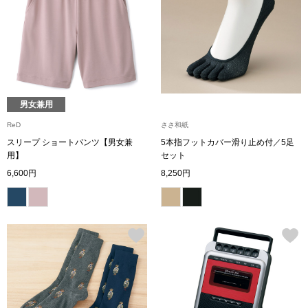
アンダーウェア
リュック･バッ
ボストンバッグ
男女兼用
スーツケース／
ReD
ささ和紙
物
スリープ ショートパンツ【男女兼
5本指フットカバー滑り止め付／5足
その他
用】
セット
6,600円
8,250円
／アクセサリー
シューズ
ョン雑貨
スリップオン
レースアップ