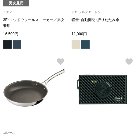
男女兼用
その他
ミズノ
ポロ ラルフ ローレン
3E･ユウドウソールスニーカー／男女
軽量･自動開閉･折りたたみ傘
兼用
16,500円
11,000円
ルーム･アン
ルームウェア／
アンダーウェア
その他
バッグ
トートバッグ
コレール