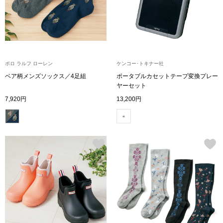
スニーカー
ブーツ
サンダル
ポロ ラルフ ローレン
ケンコー･トキナー社
ベア柄メンズソックス／4足組
ポータブルカセットテープ変換プレー
その他
ヤーセット
7,920円
13,200円
財布／小物
財布／コインケ
革小物
Miss Kyouko／ミスキョウコ
ポーチ
ブランド