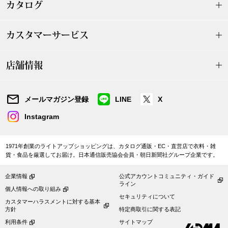
カタログ
ヤッコマリカル
銀座花菱
カスタマーサービス
ミスキョウコ
店舗情報
ベアー
メールマガジン登録
LINE
X
Instagram
おすすめ特集
1971年創業のライトアップショッピングは、カタログ通販・EC・直営店で衣料・雑
貨・食品を厳選してお届け。日本通信販売協会会員・朝日新聞社グループ企業です。
【特集】ゆったりサイ
企業情報
公式アカウントコミュニティ・ガイド
ライン
【特集】ベーシック
個人情報への取り組み
セキュリティについて
カスタマーハラスメントに対する基本
方針
特定商取引に関する表記
【特集】〈ロン
利用条件
サイトマップ
アルパカ混ニッ