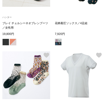
その他
特集
ハンター
ウオッチ／ア
プレイ チェルシーネオプレンブーツ
花柄着圧ソックス／4足組
／女性用
ホビー
すべて見る
19,800円
7,920円
ウオッチ
ネックレス
ック
ブレスレット
その他
･テーブルウェア
ファッション