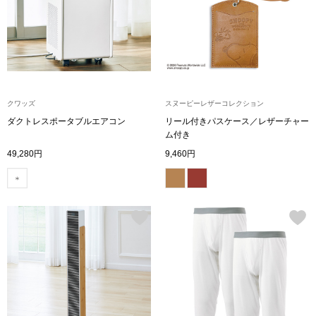
トレーナー／パ
セーター
【特集】食彩倶楽部
カーディガン／
ブランド
クワッズ
スヌーピーレザーコレクション
ベスト
ダクトレスポータブルエアコン
リール付きパスケース／レザーチャー
特集
ム付き
49,280円
9,460円
スーツ
その他
ワンピース／
ワンピース