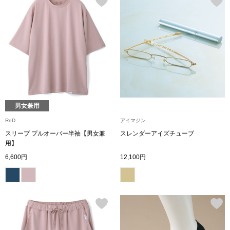
ブランド
その他
特集
バッグ
カタログ
トートバッグ
男女兼用
ス
すべて見る
ハンドバッグ
ReD
アイマジン
スリープ プルオーバー半袖【男女兼
スレンダーアイズチューブ
ショルダーバッ
用】
6,600円
12,100円
ブリーフケース
ス／チュニック
クラッチバッグ
ボディバッグ