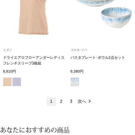
マフラー／スヌ
スカーフ／スト
手袋
ミズノ
コスタ･ノバ
ベルト
ドライエアロフローアンダーレディス
パスタプレート･ボウル2点セット
フレンチスリーブ3枚組
靴下
8,910円
6,380円
サングラス／メ
1
2
3
次へ
傘／日傘
その他
あなたにおすすめの商品