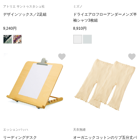
帽子
キッズ
アトリエ サントゥスタシュ社
ミズノ
デザインソックス／2足組
ドライエアロフローアンダーメンズ半
ネクタイ
芸品
袖シャツ3枚組
9,240円
8,910円
マフラー／スヌ
スカーフ／スト
手袋
ベルト
靴下
サングラス／メ
エッシェンバッハ
天衣無縫
傘／日傘
リーディングデスク
オーガニックコットンのリブ五分丈パ