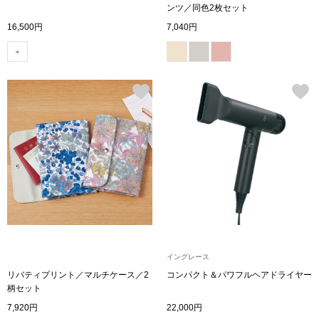
ンツ／同色2枚セット
〈セイコー〉マウリッツハイス美術館公認フェ
16,500円
7,040円
その他
ルメールオマージュウオッチ
ブランド
和装
特集
和装小物
その他
ティ
すべて見る
ケア
その他
ア
イングレース
リバティプリント／マルチケース／2
コンパクト＆パワフルヘアドライヤー
おすすめブラ
柄セット
7,920円
22,000円