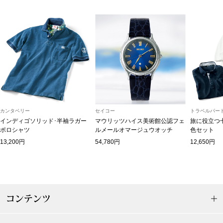
和装
着物／浴衣
和装小物
その他
カンタベリー
セイコー
トラベルパート
インディゴソリッド･半袖ラガー
マウリッツハイス美術館公認フェ
旅に役立つ
ポロシャツ
ルメールオマージュウオッチ
色セット
その他
13,200円
54,780円
12,650円
おすすめブラ
コンテンツ
リネアフレスコ