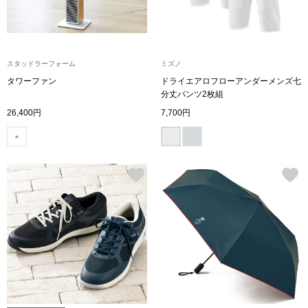
シャツワンピー
チュニック
スタッドラーフォーム
ミズノ
タワーファン
ドライエアロフローアンダーメンズ七
分丈パンツ2枚組
ボトムス
26,400円
7,700円
スカート
パンツ／スラッ
ワイド･ガウチ
レギンス／スパ
ショート･クロ