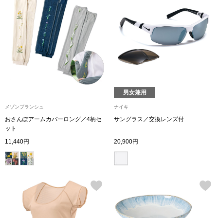
ネックレス
ブレスレット
リング
イヤリング／ピ
男女兼用
ブローチ
メゾンブランシュ
ナイキ
おさんぽアームカバーロング／4柄セ
サングラス／交換レンズ付
ット
その他
11,440円
20,900円
ファッション
帽子