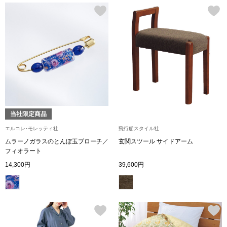
【特集】HELL
おすすめカタ
Salon de GRANDGRIS
BOGARD August
ブランド
BOGARD July 2
当社限定商品
特集
エルコレ･モレッティ社
飛行船スタイル社
RUGLOG 2026 
ムラーノガラスのとんぼ玉ブローチ／
玄関スツール サイドアーム
フィオラート
14,300円
39,600円
すべて見る
アウター
ジャケット
ビール／酒
コート