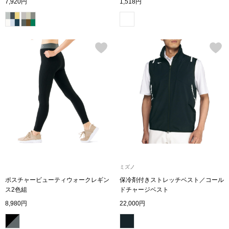
7,920円
1,518円
シューズ
スリップオン
レースアップ
パンプス
スニーカー
ブーツ
ミズノ
ポスチャービューティウォークレギン
保冷剤付きストレッチベスト／コール
サンダル
ス2色組
ドチャージベスト
8,980円
22,000円
その他