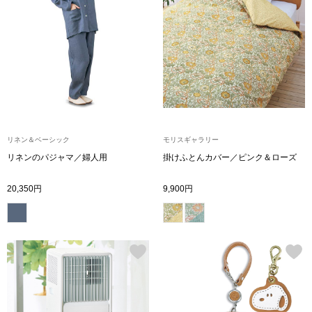
ブルゾン
その他
トップス
リネン＆ベーシック
モリスギャラリー
リネンのパジャマ／婦人用
掛けふとんカバー／ピンク＆ローズ
Tシャツ／カッ
20,350円
9,900円
ポロシャツ
シャツ／ブラウ
タンクトップ／