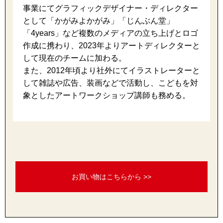
トレーナー／パ
事業にてグラフィックデザイナー・ディレクター
として「かがみよかがみ」「じんぶん堂」
セーター
「4years」など複数のメディアの立ち上げとロゴ
【特集】食彩倶楽部
作成に携わり、2023年よりアートディレクターと
して現在のチームに加わる。
カーディガン／
ブランド
また、2012年頃より社外にてイラストレーターと
して雑誌や広告、装画などで活動し、こどもを対
ベスト
特集
象としたアートワークショップ講師も務める。
スーツ
その他
お買い物はこちらから >>
ワンピース／
ワンピース