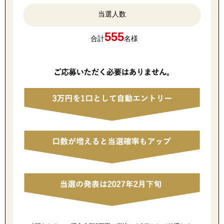
スニーカー
当選人数
ブーツ
555
合計
名様
サンダル
その他
財布／小物
財布／コインケ
革小物
Miss Kyouko／ミスキョウコ
ポーチ
ブランド