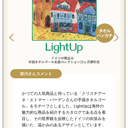
【特集】HELL
おすすめカタ
Salon de GRANDGRIS
BOGARD August
ブランド
BOGARD July 2
特集
RUGLOG 2026 
前川さんコメント
かつての人気商品と伺っている「クリスチアー
すべて見る
アウター
ネ・エトマー・バーデンさんの手描きオルゴー
ル」をモチーフとしました。
LightUp
は海外の
魅力的な商品を紹介するカタログである点を着
ジャケット
目し、その世界観を反映したドイツの街並みを
描いた、温かみのあるデザインとしています。
ビール／酒
コート