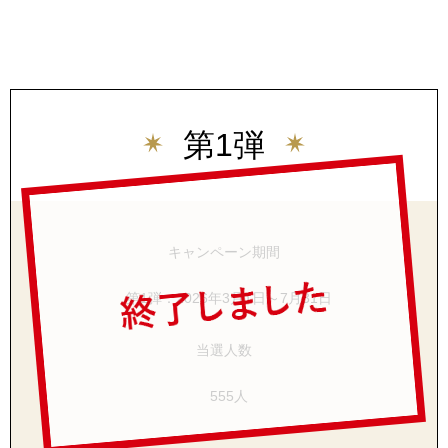
シャツワンピー
チュニック
第1弾
ボトムス
スカート
キャンペーン期間
パンツ／スラッ
第1弾：2026年3月1日～7月31日
ワイド･ガウチ
当選人数
レギンス／スパ
555人
ショート･クロ