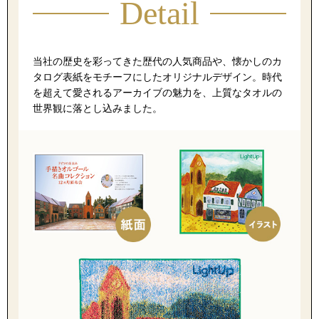
ザ･ノース･フ
Detail
ップ
ヘリーハンセン
ンス
当社の歴史を彩ってきた歴代の人気商品や、懐かしのカ
タログ表紙をモチーフにしたオリジナルデザイン。時代
カンタベリー
を超えて愛されるアーカイブの魅力を、上質なタオルの
世界観に落とし込みました。
金谷製靴
ヘンリーコット
おすすめ特集
【特集】Trave
【特集】cante