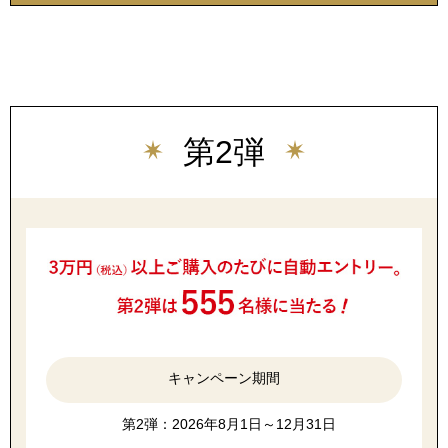
アンダーウェア
リュック･バッ
ボストンバッグ
第2弾
スーツケース／
物
その他
／アクセサリー
シューズ
ョン雑貨
スリップオン
キャンペーン期間
レースアップ
第2弾：2026年8月1日～12月31日