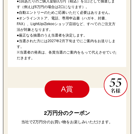
●1回あたりのご購入金額3万円（税込）を1口として抽選しま
その他
す（例えば6万円の場合は2口になります）。
●自動エントリーのためご応募いただく必要はありません。
特集
●オンラインストア、電話、専用申込書（ハガキ、封書、
FAX）、
LightUp/Zekoo
ショップ店頭など、すべてのご注文方
ウオッチ／ア
法が対象となります。
●厳正なる抽選のうえ当選者を決定します。
ホビー
すべて見る
●当選された方には2027年2月下旬までにご案内をお送りしま
ウオッチ
す。
※当選者の発表は、各賞当選のご案内をもって代えさせていた
だきます。
ネックレス
ック
ブレスレット
A賞
その他
･テーブルウェア
2万円分のクーポン
ファッション
当社で2万円分のお買い物をお楽しみいただけます。