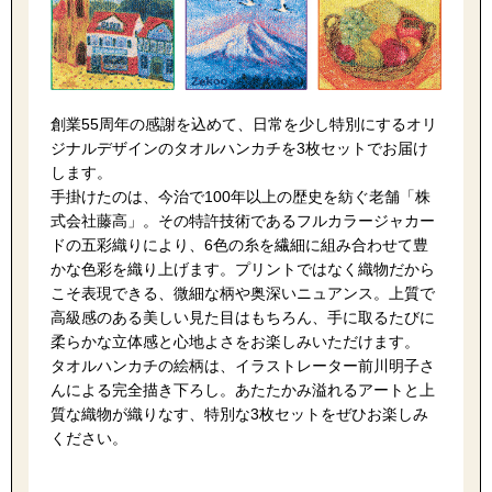
〈セイコー〉マウリッツハイス美術館公認フェ
その他
ルメールオマージュウオッチ
ブランド
創業55周年の感謝を込めて、日常を少し特別にするオリ
和装
ジナルデザインのタオルハンカチを3枚セットでお届け
します。
特集
和装小物
手掛けたのは、今治で100年以上の歴史を紡ぐ老舗「株
式会社藤高」。その特許技術であるフルカラージャカー
ドの五彩織りにより、6色の糸を繊細に組み合わせて豊
その他
ティ
すべて見る
かな色彩を織り上げます。プリントではなく織物だから
こそ表現できる、微細な柄や奥深いニュアンス。上質で
高級感のある美しい見た目はもちろん、手に取るたびに
ケア
その他
柔らかな立体感と心地よさをお楽しみいただけます。
タオルハンカチの絵柄は、イラストレーター前川明子さ
ア
んによる完全描き下ろし。あたたかみ溢れるアートと上
質な織物が織りなす、特別な3枚セットをぜひお楽しみ
おすすめブラ
ください。