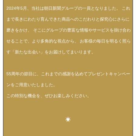
2024年5月、当社は朝日新聞グループの一員となりました。
これ
ブランド
その他
まで長きにわたり育んできた商品へのこだわりと探究心にさらに
特集
磨きをかけ、
そこにグループの豊富な情報やサービスを掛け合わ
バッグ
せることで、
より多角的な視点から、
お客様の毎日を明るく照ら
カタログ
トートバッグ
す「新たな出会い」をお届けしてまいります。
ス
すべて見る
ハンドバッグ
55周年の節目に、
これまでの感謝を込めてプレゼントキャンペー
ショルダーバッ
ンをご用意いたしました。
この特別な機会を、ぜひお楽しみください。
ブリーフケース
ス／チュニック
クラッチバッグ
ボディバッグ