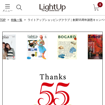
0
メニュー
TOP
特集一覧
ライトアップショッピングクラブ｜創業55周年謝恩キャンペ
戻る
アウター
すべて見る
ジャケット
コート
ブルゾン
アンダーウェア
その他