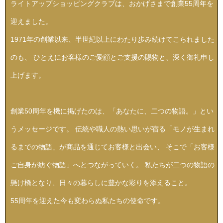
ライトアップショッピングクラブは、おかげさまで創業55周年を
ボトムス
迎えました。
パンツ／スラッ
1971年の創業以来、半世紀以上にわたり歩み続けてこられました
のも、
ひとえにお客様のご愛顧とご支援の賜物と、深く御礼申し
ショート･クロ
上げます。
デニム
創業50周年を機に掲げたのは、
「あなたに、二つの物語。」とい
その他
うメッセージです。
伝統や職人の熱い思いが宿る
「モノが生まれ
るまでの物語」が商品を通じてお客様と出会い、
そこで「お客様
ルーム･アン
ご自身が紡ぐ物語」へとつながっていく。
私たちが二つの物語の
懸け橋となり、日々の暮らしに豊かな彩りを添えること。
ルームウェア／
55周年を迎えた今も変わらぬ私たちの使命です。
BOGARD 最新号はこちら
アンダーウェア