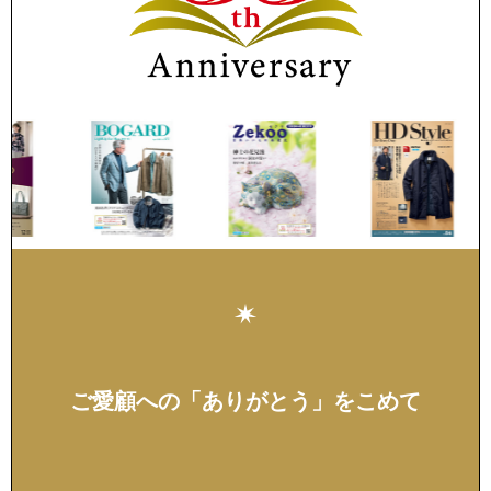
トップス
Tシャツ／カッ
物
ポロシャツ
／アクセサリー
シャツ
ョン雑貨
トレーナー／パ
セーター／カー
ベスト
ご愛顧への「ありがとう」をこめて
その他