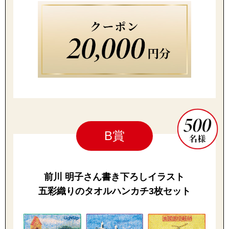
帽子
キッズ
ネクタイ
芸品
マフラー／スヌ
スカーフ／スト
手袋
B賞
ベルト
靴下
前川 明子さん書き下ろしイラスト
五彩織りのタオルハンカチ3枚セット
サングラス／メ
傘／日傘